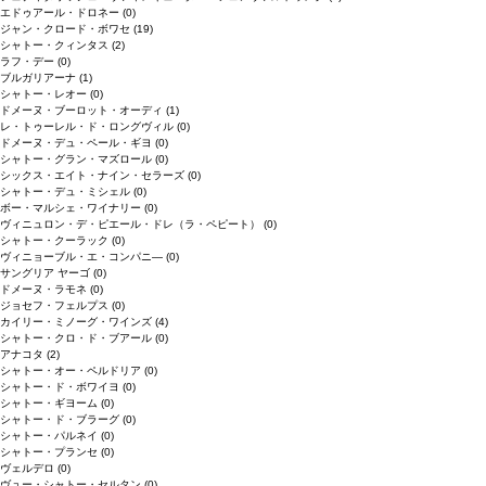
エドゥアール・ドロネー
(0)
ジャン・クロード・ボワセ
(19)
シャトー・クィンタス
(2)
ラフ・デー
(0)
ブルガリアーナ
(1)
シャトー・レオー
(0)
ドメーヌ・ブーロット・オーディ
(1)
レ・トゥーレル・ド・ロングヴィル
(0)
ドメーヌ・デュ・ペール・ギヨ
(0)
シャトー・グラン・マズロール
(0)
シックス・エイト・ナイン・セラーズ
(0)
シャトー・デュ・ミシェル
(0)
ボー・マルシェ・ワイナリー
(0)
ヴィニュロン・デ・ピエール・ドレ（ラ・ペピート）
(0)
シャトー・クーラック
(0)
ヴィニョーブル・エ・コンパニ―
(0)
サングリア ヤーゴ
(0)
ドメーヌ・ラモネ
(0)
ジョセフ・フェルプス
(0)
カイリー・ミノーグ・ワインズ
(4)
シャトー・クロ・ド・ブアール
(0)
アナコタ
(2)
シャトー・オー・ペルドリア
(0)
シャトー・ド・ボワイヨ
(0)
シャトー・ギヨーム
(0)
シャトー・ド・ブラーグ
(0)
シャトー・パルネイ
(0)
シャトー・プランセ
(0)
ヴェルデロ
(0)
ヴュー・シャトー・セルタン
(0)