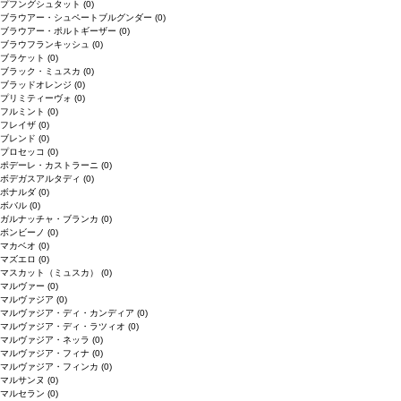
プフングシュタット
(0)
ブラウアー・シュペートブルグンダー
(0)
ブラウアー・ポルトギーザー
(0)
ブラウフランキッシュ
(0)
ブラケット
(0)
ブラック・ミュスカ
(0)
ブラッドオレンジ
(0)
プリミティーヴォ
(0)
フルミント
(0)
フレイザ
(0)
ブレンド
(0)
プロセッコ
(0)
ポデーレ・カストラーニ
(0)
ボデガスアルタディ
(0)
ボナルダ
(0)
ボバル
(0)
ガルナッチャ・ブランカ
(0)
ボンビーノ
(0)
マカベオ
(0)
マズエロ
(0)
マスカット（ミュスカ）
(0)
マルヴァー
(0)
マルヴァジア
(0)
マルヴァジア・ディ・カンディア
(0)
マルヴァジア・ディ・ラツィオ
(0)
マルヴァジア・ネッラ
(0)
マルヴァジア・フィナ
(0)
マルヴァジア・フィンカ
(0)
マルサンヌ
(0)
マルセラン
(0)