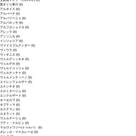
黒すぐり果汁
(0)
アルネイス
(0)
アルバーナ
(0)
アルバリーニョ
(0)
アルバロッサ
(0)
アルフロシェイロ
(0)
アレッラ
(0)
アンソニカ
(0)
インツォリア
(0)
ヴァイスブルグンダー
(0)
ヴィウラ
(0)
ヴィオニエ
(0)
ヴェルディッキオ
(0)
ヴェルデホ
(0)
ヴェルドゥッツォ
(0)
ヴェルナッチャ
(0)
ヴェルメンティーノ
(0)
エイレンフェルザー
(0)
エナンチオ
(0)
エルミタージュ
(0)
エンクルザード
(0)
オーセロワ
(0)
オプティマ
(0)
カステラン
(0)
カタラット
(0)
ヴェルデーリョ
(0)
プティ・クルビュ
(0)
マルヴォワジー(トゥルバ）
(0)
ネレッロ・マスカレーゼ
(0)