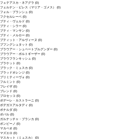
フェテアスカ・ネアグラ
(0)
フェルナン・ピレス（マリア・ゴメス）
(0)
フォル・ブランシュ
(0)
フクセルレーベ
(0)
プティ・ヴェルド
(0)
プティ・シラー
(0)
プティ・マンサン
(0)
プティ・メルロー
(0)
プティット・アルヴィーヌ
(0)
プフングシュタット
(0)
ブラウアー・シュペートブルグンダー
(0)
ブラウアー・ポルトギーザー
(0)
ブラウフランキッシュ
(0)
ブラケット
(0)
ブラック・ミュスカ
(0)
ブラッドオレンジ
(0)
プリミティーヴォ
(0)
フルミント
(0)
フレイザ
(0)
ブレンド
(0)
プロセッコ
(0)
ポデーレ・カストラーニ
(0)
ボデガスアルタディ
(0)
ボナルダ
(0)
ボバル
(0)
ガルナッチャ・ブランカ
(0)
ボンビーノ
(0)
マカベオ
(0)
マズエロ
(0)
マスカット（ミュスカ）
(0)