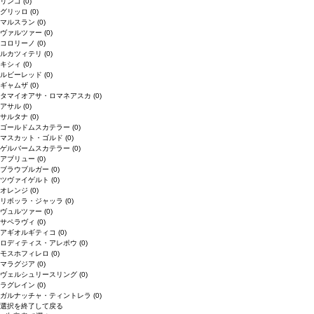
リンゴ
(0)
グリッロ
(0)
マルスラン
(0)
ヴァルツァー
(0)
コロリーノ
(0)
ルカツィテリ
(0)
キシィ
(0)
ルビーレッド
(0)
ギャムザ
(0)
タマイオアサ・ロマネアスカ
(0)
アサル
(0)
サルタナ
(0)
ゴールドムスカテラー
(0)
マスカット・ゴルド
(0)
ゲルバームスカテラー
(0)
アブリュー
(0)
ブラウブルガー
(0)
ツヴァイゲルト
(0)
オレンジ
(0)
リボッラ・ジャッラ
(0)
ヴュルツァー
(0)
サペラヴィ
(0)
アギオルギティコ
(0)
ロディティス・アレポウ
(0)
モスホフィレロ
(0)
マラグジア
(0)
ヴェルシュリースリング
(0)
ラグレイン
(0)
ガルナッチャ・ティントレラ
(0)
選択を終了して戻る