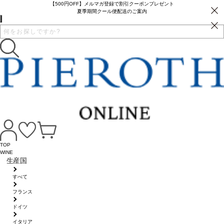
【500円OFF】メルマガ登録で割引クーポンプレゼント
夏季期間クール便配送のご案内
TOP
WINE
生産国
すべて
フランス
ドイツ
イタリア