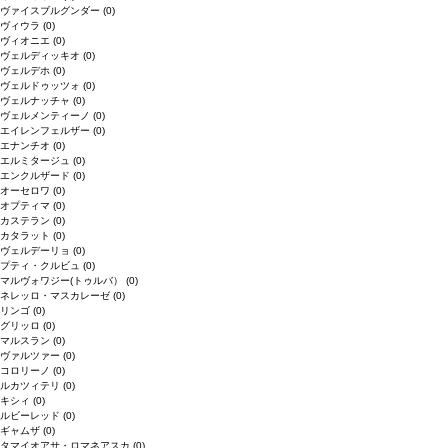
ヴァイスブルグンダー
(0)
ヴィウラ
(0)
ヴィオニエ
(0)
ヴェルディッキオ
(0)
ヴェルデホ
(0)
ヴェルドゥッツォ
(0)
ヴェルナッチャ
(0)
ヴェルメンティーノ
(0)
エイレンフェルザー
(0)
エナンチオ
(0)
エルミタージュ
(0)
エンクルザード
(0)
オーセロワ
(0)
オプティマ
(0)
カステラン
(0)
カタラット
(0)
ヴェルデーリョ
(0)
プティ・クルビュ
(0)
マルヴォワジー(トゥルバ）
(0)
ネレッロ・マスカレーゼ
(0)
リンゴ
(0)
グリッロ
(0)
マルスラン
(0)
ヴァルツァー
(0)
コロリーノ
(0)
ルカツィテリ
(0)
キシィ
(0)
ルビーレッド
(0)
ギャムザ
(0)
タマイオアサ・ロマネアスカ
(0)