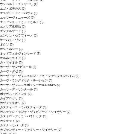
ウンベルト・チェザーリ
(1)
エゴ・ボデカス
(0)
エスプリ・ドゥ・パヴィ
(0)
エッサーヴィニャーズ
(0)
エッセンス・ドゥ・ドゥルト
(0)
エノリア化粧品
(0)
エンクルザード
(0)
エンリコ・セラフィーノ
(0)
オーパス・ワン
(0)
オクソ
(0)
オショネシー
(0)
オッドフェルヴィンヤード
(1)
オルネッライア
(0)
カ・マイオル
(0)
カーヴ・サン=ピエール
(2)
カーヴ・ダゼ
(0)
カーヴ・デ・ヴィニュロン・ドゥ・ファッフェンハイム
(2)
カーヴ・ラングドック・ルーション
(0)
カーサ・ヴィニコラボッターカルロ&SPA
(0)
カーサ・デ・サンタール
(0)
ボデガス・ビアンキ
(0)
カイアロッサ
(0)
カヴィッキオリ
(0)
カスティーヨ・ラバスティーダ
(0)
カステッロ・モンテ・ヴィビアーノ・ワイナリー
(0)
カストロ・デッラ・パネレッタ
(0)
カタラット
(0)
カテナ・サパータ
(0)
カプサンディー・ファミリー・ワイナリー
(0)