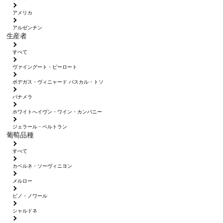
アメリカ
アルゼンチン
生産者
すべて
ヴァイングート・ピーロート
ボデガス・ヴィニャード パスカル・トソ
パナメラ
ホワイトへイヴン・ワイン・カンパニー
ジェラール・ベルトラン
葡萄品種
すべて
カベルネ・ソーヴィニヨン
メルロー
ピノ・ノワール
シャルドネ