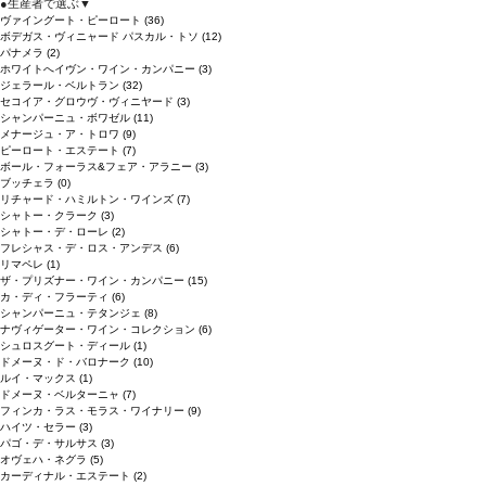
●
生産者で選ぶ
▼
ヴァイングート・ピーロート
(36)
ボデガス・ヴィニャード パスカル・トソ
(12)
パナメラ
(2)
ホワイトへイヴン・ワイン・カンパニー
(3)
ジェラール・ベルトラン
(32)
セコイア・グロウヴ・ヴィニヤード
(3)
シャンパーニュ・ボワゼル
(11)
メナージュ・ア・トロワ
(9)
ピーロート・エステート
(7)
ボール・フォーラス&フェア・アラニー
(3)
ブッチェラ
(0)
リチャード・ハミルトン・ワインズ
(7)
シャトー・クラーク
(3)
シャトー・デ・ローレ
(2)
フレシャス・デ・ロス・アンデス
(6)
リマペレ
(1)
ザ・プリズナー・ワイン・カンパニー
(15)
カ・ディ・フラーティ
(6)
シャンパーニュ・テタンジェ
(8)
ナヴィゲーター・ワイン・コレクション
(6)
シュロスグート・ディール
(1)
ドメーヌ・ド・バロナーク
(10)
ルイ・マックス
(1)
ドメーヌ・ベルターニャ
(7)
フィンカ・ラス・モラス・ワイナリー
(9)
ハイツ・セラー
(3)
パゴ・デ・サルサス
(3)
オヴェハ・ネグラ
(5)
カーディナル・エステート
(2)