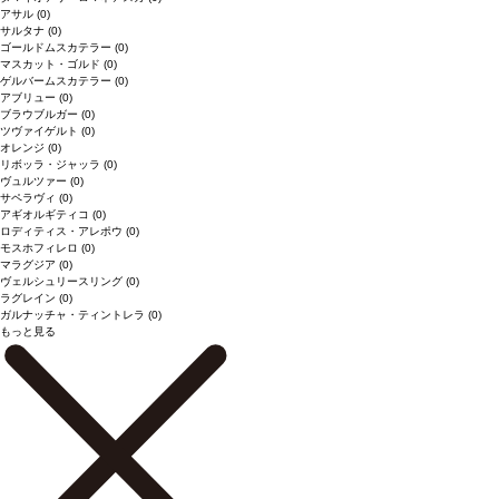
アサル
(0)
サルタナ
(0)
ゴールドムスカテラー
(0)
マスカット・ゴルド
(0)
ゲルバームスカテラー
(0)
アブリュー
(0)
ブラウブルガー
(0)
ツヴァイゲルト
(0)
オレンジ
(0)
リボッラ・ジャッラ
(0)
ヴュルツァー
(0)
サペラヴィ
(0)
アギオルギティコ
(0)
ロディティス・アレポウ
(0)
モスホフィレロ
(0)
マラグジア
(0)
ヴェルシュリースリング
(0)
ラグレイン
(0)
ガルナッチャ・ティントレラ
(0)
もっと見る