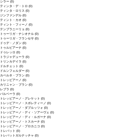
シラー
(0)
ティンタ・デ・トロ
(0)
ティンタ・ロリス
(0)
ジンファンデル
(0)
ティント・カオ
(0)
ティント・フィーノ
(0)
テンプラニーリョ
(0)
トゥーリガ・ナシオナル
(0)
トゥーリガ・フランセサ
(0)
ドゥデ・ノダン
(0)
トゥルビアーナ
(0)
ドゥレッロ
(0)
トラジャデューラ
(0)
トリンカデイラ
(0)
ドルチェット
(0)
ドルンフェルダー
(0)
カベルネ・ブラン
(0)
トレッビアーノ
(0)
カリニャン・ブラン
(0)
レブラ
(0)
バルベーラ
(0)
トレッビアーノ・グレケット
(0)
トレッビアーノ・スポレティーノ
(0)
トレッビアーノ・ダブルッツォ
(0)
トレッビアーノ・ディ・ソアーヴェ
(0)
トレッビアーノ・ディ・ルガーナ
(0)
トレッビアーノ・トスカーナ
(0)
トレッビアーノ・プロカニコ
(0)
トレパット
(0)
トレパットガルナッチャ
(0)