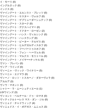
イ・モーリ
(0)
イングルヌック
(0)
インドス
(0)
ヴァイングート・エルンスト・ブレッツ
(0)
ヴァイングート・ケスター・ヴォルフ
(0)
ヴァイングート・ゲブリューダーシュテッフ
(0)
ヴァイングート・スターク
(0)
ヴァイングート・デクスハイマー
(0)
ヴァイングート・ドクター・ローゼン
(2)
ヴァイングート・ハンス・ヴィルシンク
(0)
ヴァイングート・ハンスラング
(0)
ヴァイングート・ピーター・テルゲス
(0)
ヴァイングート・ヒルデガルディスホフ
(0)
ヴァイングート・フーバートゥスホフ
(0)
ヴァイングート・フォン・ヘーヴェル
(0)
ヴァイングート・マルクス・モリトール
(0)
ヴァイングート・メイヤー=ナッケル
(0)
ヴァン・ブレバン
(0)
ヴィア・ワインズ
(0)
ヴィーニャ・ヴィック・ワイナリー
(5)
ヴィーニャ・エドマラ
(0)
ヴィーノ・ロッソ・トスカーノ・ダターヴォラ
(0)
アカルア
(3)
ヴィウ・マネント
(0)
シャトー・ラ・ムーシュティエール
(1)
LGIワインズ
(3)
ヴィコント・ベルナール・ドゥ・ロマネ
(0)
ヴィティクルトーレス マス・ダン・ジル
(0)
ヴィニェド・チャドウィック
(4)
ヴィニェドス・イ・ボデガス・ムニョス
(3)