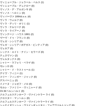
ヴィニョーブル・ジェラール・ペルス
(1)
ヴィニョーブル・デュクロー
(0)
ヴィノス・デ・アルガンサ
(0)
ヴィノス・ヘロミン
(0)
ヴィパーヴァ 1894d.o.o.
(4)
ヴィラ・ウォルフ
(0)
ヴィラ・デッリ・オリミ
(1)
ヴィラ・テルリーナ
(0)
ヴィラ・ライアーノ
(0)
ヴィンテージ・ハウス 1881
(2)
ヴーヴ・ドゥ・フランス
(0)
ヴェガ・シシリア
(0)
ヴェガ・シシリア / ボデガス・ピンティア
(0)
ヴェネア
(0)
シックス・エイト・ナイン・セラーズ
(0)
テュヌヴァン
(2)
ヴェルタックス
(0)
シャトー・ラフォリ・ペラゲ
(0)
モレッロ
(0)
シャトー・ド・ラストゥール
(1)
デイヴ・フィニー
(1)
スリー・フィンガー・ジャック
(0)
デスパーニュ
(2)
ドメーヌ・ジョゼフ・メロ
(0)
モルレ・ファミリー・ヴィニャード
(0)
Ch.W.ベルンハルト
(0)
クルフュルステンホーフ・ヴァインケラー ライ
(0)
クロスター・マッヘルン
(0)
クルフュルステンホーフ・ヴァインケラーライ
(0)
シュナイダリッシェ・ヴァインギューター・フェアヴァルトゥング
(0)