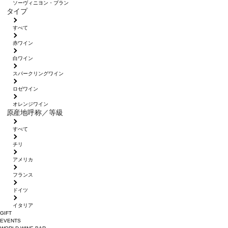
ソーヴィニヨン・ブラン
タイプ
すべて
赤ワイン
白ワイン
スパークリングワイン
ロゼワイン
オレンジワイン
原産地呼称／等級
すべて
チリ
アメリカ
フランス
ドイツ
イタリア
GIFT
EVENTS