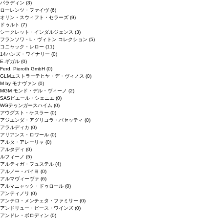
パラディン
(3)
ローレンツ・ファイヴ
(6)
オリン・スウィフト・セラーズ
(9)
ドゥルト
(7)
シークレット・インダルジェンス
(3)
フランソワ・L・ヴィトン コレクション
(5)
コニャック・レロー
(11)
14ハンズ・ワイナリー
(0)
E.ギガル
(0)
Ferd. Pieroth GmbH
(0)
GLMエストラーテヒヤ・デ・ヴィノス
(0)
M by モナヴァン
(0)
MGM モンド・デル・ヴィーノ
(2)
SASピエール・シェニエ
(0)
WGテゥンガースハイム
(0)
アウグスト・ケスラー
(0)
アジエンダ・アグリコラ・パセッティ
(0)
アラルディカ
(0)
アリアンス・ロワール
(0)
アルタ・アレーリャ
(0)
アルタディ
(0)
ルフィーノ
(5)
アルティガ・フュステル
(4)
アルノー・バイヨ
(0)
アルマヴィーヴァ
(6)
アルマニャック・ドゥロール
(0)
アンティノリ
(0)
アンテロ・メンチェタ・ファミリー
(0)
アンドリュー・ピース・ワインズ
(0)
アンドレ・ボロディン
(0)