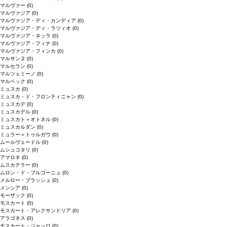
マルヴァー
(0)
マルヴァジア
(0)
マルヴァジア・ディ・カンディア
(0)
マルヴァジア・ディ・ラツィオ
(0)
マルヴァジア・ネッラ
(0)
マルヴァジア・フィナ
(0)
マルヴァジア・フィンカ
(0)
マルサンヌ
(0)
マルセラン
(0)
マルツェミーノ
(0)
マルベック
(0)
ミュスカ
(0)
ミュスカ・ド・フロンティニャン
(0)
ミュスカデ
(0)
ミュスカデル
(0)
ミュスカト＝オトネル
(0)
ミュスカルダン
(0)
ミュラー＝トゥルガウ
(0)
ムールヴェードル
(0)
ムシュコタリ
(0)
アマロネ
(0)
ムスカテラー
(0)
ムロン・ド・ブルゴーニュ
(0)
メルロー・ブラッシュ
(0)
メンシア
(0)
モーザック
(0)
モスカート
(0)
モスカート・アレクサンドリア
(0)
アラゴネス
(0)
モスカート・ジャッロ
(0)