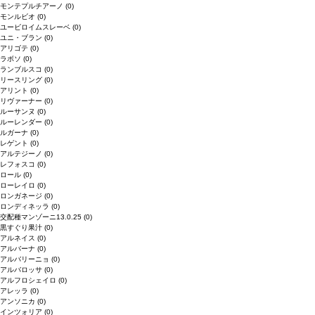
モンテプルチアーノ
(0)
モンルビオ
(0)
ユービロイムスレーベ
(0)
ユニ・ブラン
(0)
アリゴテ
(0)
ラボソ
(0)
ランブルスコ
(0)
リースリング
(0)
アリント
(0)
リヴァーナー
(0)
ルーサンヌ
(0)
ルーレンダー
(0)
ルガーナ
(0)
レゲント
(0)
アルテジーノ
(0)
レフォスコ
(0)
ロール
(0)
ローレイロ
(0)
ロンガネージ
(0)
ロンディネッラ
(0)
交配種マンゾーニ13.0.25
(0)
黒すぐり果汁
(0)
アルネイス
(0)
アルバーナ
(0)
アルバリーニョ
(0)
アルバロッサ
(0)
アルフロシェイロ
(0)
アレッラ
(0)
アンソニカ
(0)
インツォリア
(0)