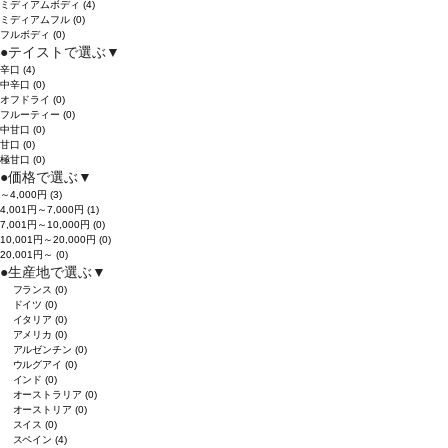
ミディアムボディ
(4)
ミディアムフル
(0)
フルボディ
(0)
●
テイストで選ぶ
▼
辛口
(4)
中辛口
(0)
オフドライ
(0)
フルーティー
(0)
中甘口
(0)
甘口
(0)
極甘口
(0)
●
価格で選ぶ
▼
～4,000円
(3)
4,001円～7,000円
(1)
7,001円～10,000円
(0)
10,001円～20,000円
(0)
20,001円～
(0)
●
生産地で選ぶ
▼
フランス
(0)
ドイツ
(0)
イタリア
(0)
アメリカ
(0)
アルゼンチン
(0)
ウルグアイ
(0)
インド
(0)
オーストラリア
(0)
オーストリア
(0)
スイス
(0)
スペイン
(4)