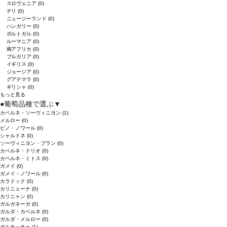
スロヴェニア
(0)
チリ
(0)
ニュージーランド
(0)
ハンガリー
(0)
ポルトガル
(0)
ルーマニア
(0)
南アフリカ
(0)
ブルガリア
(0)
イギリス
(0)
ジョージア
(0)
グアテマラ
(0)
ギリシャ
(0)
もっと見る
●
葡萄品種で選ぶ
▼
カベルネ・ソーヴィニヨン
(1)
メルロー
(0)
ピノ・ノワール
(0)
シャルドネ
(0)
ソーヴィニヨン・ブラン
(0)
カベルネ・ドリオ
(0)
カベルネ・ミトス
(0)
ガメイ
(0)
ガメイ・ノワール
(0)
カラドック
(0)
カリニェーナ
(0)
カリニャン
(0)
ガルガネーガ
(0)
ガルダ・カベルネ
(0)
ガルダ・メルロー
(0)
ガルナッチャ
(1)