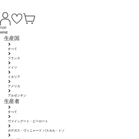
TOP
WINE
生産国
すべて
フランス
ドイツ
イタリア
アメリカ
アルゼンチン
生産者
すべて
ヴァイングート・ピーロート
ボデガス・ヴィニャード パスカル・トソ