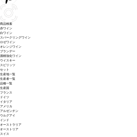
商品検索
赤ワイン
白ワイン
スパークリングワイン
ロゼワイン
オレンジワイン
ブランデー
酒精強化ワイン
ウイスキー
スピリッツ
セット
生産地一覧
生産者一覧
品種一覧
生産国
フランス
ドイツ
イタリア
アメリカ
アルゼンチン
ウルグアイ
インド
オーストラリア
オーストリア
スイス