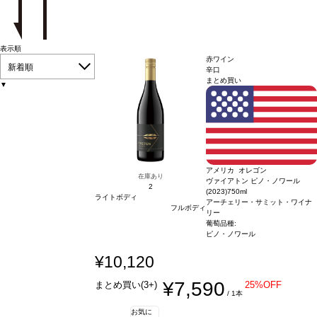
表示順
赤ワイン
新着順
辛口
まとめ買い
▼
アメリカ オレゴン
在庫あり
ヴァイアトン ピノ・ノワール
2
(2023)
750ml
ライトボディ
アーチェリー・サミット・ワイナ
フルボディ
リー
葡萄品種:
ピノ・ノワール
¥10,120
¥7,590
まとめ買い(3+)
25%OFF
/ 1本
お気に