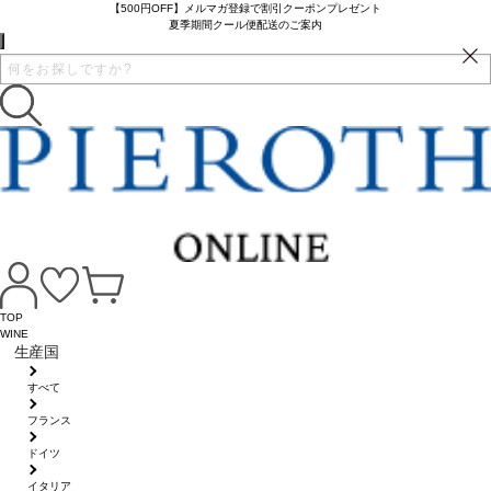
【500円OFF】メルマガ登録で割引クーポンプレゼント
夏季期間クール便配送のご案内
TOP
WINE
生産国
すべて
フランス
ドイツ
イタリア