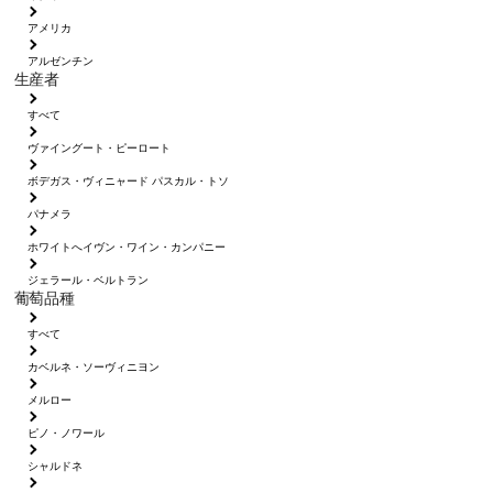
アメリカ
アルゼンチン
生産者
すべて
ヴァイングート・ピーロート
ボデガス・ヴィニャード パスカル・トソ
パナメラ
ホワイトへイヴン・ワイン・カンパニー
ジェラール・ベルトラン
葡萄品種
すべて
カベルネ・ソーヴィニヨン
メルロー
ピノ・ノワール
シャルドネ