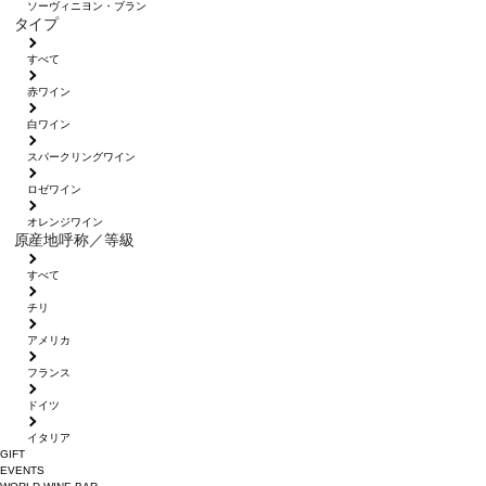
ソーヴィニヨン・ブラン
タイプ
すべて
赤ワイン
白ワイン
スパークリングワイン
ロゼワイン
オレンジワイン
原産地呼称／等級
すべて
チリ
アメリカ
フランス
ドイツ
イタリア
GIFT
EVENTS