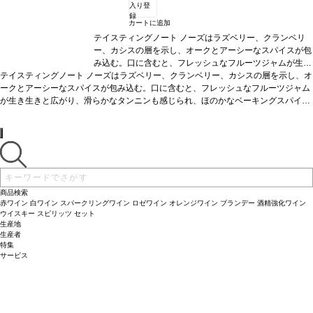
入り登
録
カートに追加
テイスティングノート
ノーズはラズベリー、クランベリ
ー、カシスの層を示し、オークとアーシーなスパイスが包
み込む。口に含むと、フレッシュなフルーツジャムが生き
テイスティングノート
ノーズはラズベリー、クランベリー、カシスの層を示し、オ
生きと広がり、滑らかなタンニンも感じられ、ほのかなベ
ークとアーシーなスパイスが包み込む。口に含むと、フレッシュなフルーツジャム
ーキングスパイスを伴う。5-10年は素晴らしく展開する逸
が生き生きと広がり、滑らかなタンニンも感じられ、ほのかなベーキングスパイス
品。
合う料理
サーモン、キャロットサラダなどと好相性
を伴う。5-10年は素晴らしく展開する逸品。
葡萄品種
100% ピノ・ノワール
合う料理
サーモン、キャロットサラ
サスティナブル認証
LIVE
ダなどと好相性
葡萄品種
認証
100% ピノ・ノワール
*本ヴィンテージが在庫切れの場合、在庫があり価格
サスティナブル認証
LIVE認証
*本
ヴィンテージが在庫切れの場合、在庫があり価格が同様の場合は自動的に次のヴィ
が同様の場合は自動的に次のヴィンテージに変更されま
ンテージに変更されます、ご了承ください。
す、ご了承ください。
商品検索
赤ワイン
白ワイン
スパークリングワイン
ロゼワイン
オレンジワイン
ブランデー
酒精強化ワイン
ウイスキー
スピリッツ
セット
生産地
生産者
特集
サービス