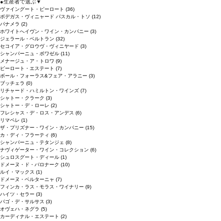
●
生産者で選ぶ
▼
ヴァイングート・ピーロート
(36)
ボデガス・ヴィニャード パスカル・トソ
(12)
パナメラ
(2)
ホワイトへイヴン・ワイン・カンパニー
(3)
ジェラール・ベルトラン
(32)
セコイア・グロウヴ・ヴィニヤード
(3)
シャンパーニュ・ボワゼル
(11)
メナージュ・ア・トロワ
(9)
ピーロート・エステート
(7)
ボール・フォーラス&フェア・アラニー
(3)
ブッチェラ
(0)
リチャード・ハミルトン・ワインズ
(7)
シャトー・クラーク
(3)
シャトー・デ・ローレ
(2)
フレシャス・デ・ロス・アンデス
(6)
リマペレ
(1)
ザ・プリズナー・ワイン・カンパニー
(15)
カ・ディ・フラーティ
(6)
シャンパーニュ・テタンジェ
(8)
ナヴィゲーター・ワイン・コレクション
(6)
シュロスグート・ディール
(1)
ドメーヌ・ド・バロナーク
(10)
ルイ・マックス
(1)
ドメーヌ・ベルターニャ
(7)
フィンカ・ラス・モラス・ワイナリー
(9)
ハイツ・セラー
(3)
パゴ・デ・サルサス
(3)
オヴェハ・ネグラ
(5)
カーディナル・エステート
(2)