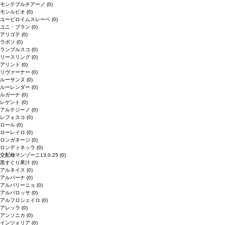
モンテプルチアーノ
(0)
モンルビオ
(0)
ユービロイムスレーベ
(0)
ユニ・ブラン
(0)
アリゴテ
(0)
ラボソ
(0)
ランブルスコ
(0)
リースリング
(0)
アリント
(0)
リヴァーナー
(0)
ルーサンヌ
(0)
ルーレンダー
(0)
ルガーナ
(0)
レゲント
(0)
アルテジーノ
(0)
レフォスコ
(0)
ロール
(0)
ローレイロ
(0)
ロンガネージ
(0)
ロンディネッラ
(0)
交配種マンゾーニ13.0.25
(0)
黒すぐり果汁
(0)
アルネイス
(0)
アルバーナ
(0)
アルバリーニョ
(0)
アルバロッサ
(0)
アルフロシェイロ
(0)
アレッラ
(0)
アンソニカ
(0)
インツォリア
(0)