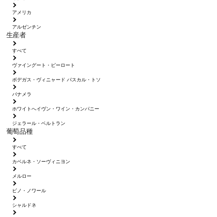
アメリカ
アルゼンチン
生産者
すべて
ヴァイングート・ピーロート
ボデガス・ヴィニャード パスカル・トソ
パナメラ
ホワイトへイヴン・ワイン・カンパニー
ジェラール・ベルトラン
葡萄品種
すべて
カベルネ・ソーヴィニヨン
メルロー
ピノ・ノワール
シャルドネ