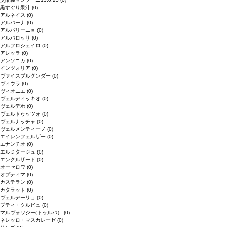
黒すぐり果汁
(0)
アルネイス
(0)
アルバーナ
(0)
アルバリーニョ
(0)
アルバロッサ
(0)
アルフロシェイロ
(0)
アレッラ
(0)
アンソニカ
(0)
インツォリア
(0)
ヴァイスブルグンダー
(0)
ヴィウラ
(0)
ヴィオニエ
(0)
ヴェルディッキオ
(0)
ヴェルデホ
(0)
ヴェルドゥッツォ
(0)
ヴェルナッチャ
(0)
ヴェルメンティーノ
(0)
エイレンフェルザー
(0)
エナンチオ
(0)
エルミタージュ
(0)
エンクルザード
(0)
オーセロワ
(0)
オプティマ
(0)
カステラン
(0)
カタラット
(0)
ヴェルデーリョ
(0)
プティ・クルビュ
(0)
マルヴォワジー(トゥルバ）
(0)
ネレッロ・マスカレーゼ
(0)