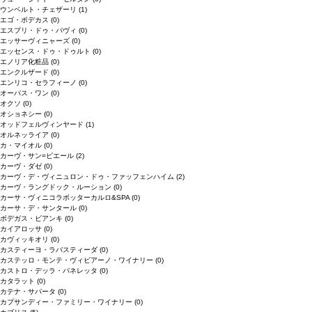
ウンベルト・チェザーリ
(1)
エゴ・ボデカス
(0)
エスプリ・ドゥ・パヴィ
(0)
エッサーヴィニャーズ
(0)
エッセンス・ドゥ・ドゥルト
(0)
エノリア化粧品
(0)
エンクルザード
(0)
エンリコ・セラフィーノ
(0)
オーパス・ワン
(0)
オクソ
(0)
オショネシー
(0)
オッドフェルヴィンヤード
(1)
オルネッライア
(0)
カ・マイオル
(0)
カーヴ・サン=ピエール
(2)
カーヴ・ダゼ
(0)
カーヴ・デ・ヴィニュロン・ドゥ・ファッフェンハイム
(2)
カーヴ・ラングドック・ルーション
(0)
カーサ・ヴィニコラボッターカルロ&SPA
(0)
カーサ・デ・サンタール
(0)
ボデガス・ビアンキ
(0)
カイアロッサ
(0)
カヴィッキオリ
(0)
カスティーヨ・ラバスティーダ
(0)
カステッロ・モンテ・ヴィビアーノ・ワイナリー
(0)
カストロ・デッラ・パネレッタ
(0)
カタラット
(0)
カテナ・サパータ
(0)
カプサンディー・ファミリー・ワイナリー
(0)