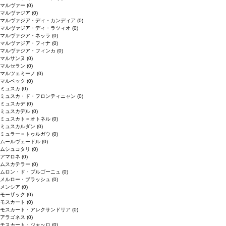
マルヴァー
(0)
マルヴァジア
(0)
マルヴァジア・ディ・カンディア
(0)
マルヴァジア・ディ・ラツィオ
(0)
マルヴァジア・ネッラ
(0)
マルヴァジア・フィナ
(0)
マルヴァジア・フィンカ
(0)
マルサンヌ
(0)
マルセラン
(0)
マルツェミーノ
(0)
マルベック
(0)
ミュスカ
(0)
ミュスカ・ド・フロンティニャン
(0)
ミュスカデ
(0)
ミュスカデル
(0)
ミュスカト＝オトネル
(0)
ミュスカルダン
(0)
ミュラー＝トゥルガウ
(0)
ムールヴェードル
(0)
ムシュコタリ
(0)
アマロネ
(0)
ムスカテラー
(0)
ムロン・ド・ブルゴーニュ
(0)
メルロー・ブラッシュ
(0)
メンシア
(0)
モーザック
(0)
モスカート
(0)
モスカート・アレクサンドリア
(0)
アラゴネス
(0)
モスカート・ジャッロ
(0)