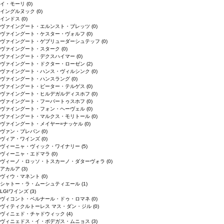
イ・モーリ
(0)
イングルヌック
(0)
インドス
(0)
ヴァイングート・エルンスト・ブレッツ
(0)
ヴァイングート・ケスター・ヴォルフ
(0)
ヴァイングート・ゲブリューダーシュテッフ
(0)
ヴァイングート・スターク
(0)
ヴァイングート・デクスハイマー
(0)
ヴァイングート・ドクター・ローゼン
(2)
ヴァイングート・ハンス・ヴィルシンク
(0)
ヴァイングート・ハンスラング
(0)
ヴァイングート・ピーター・テルゲス
(0)
ヴァイングート・ヒルデガルディスホフ
(0)
ヴァイングート・フーバートゥスホフ
(0)
ヴァイングート・フォン・ヘーヴェル
(0)
ヴァイングート・マルクス・モリトール
(0)
ヴァイングート・メイヤー=ナッケル
(0)
ヴァン・ブレバン
(0)
ヴィア・ワインズ
(0)
ヴィーニャ・ヴィック・ワイナリー
(5)
ヴィーニャ・エドマラ
(0)
ヴィーノ・ロッソ・トスカーノ・ダターヴォラ
(0)
アカルア
(3)
ヴィウ・マネント
(0)
シャトー・ラ・ムーシュティエール
(1)
LGIワインズ
(3)
ヴィコント・ベルナール・ドゥ・ロマネ
(0)
ヴィティクルトーレス マス・ダン・ジル
(0)
ヴィニェド・チャドウィック
(4)
ヴィニェドス・イ・ボデガス・ムニョス
(3)