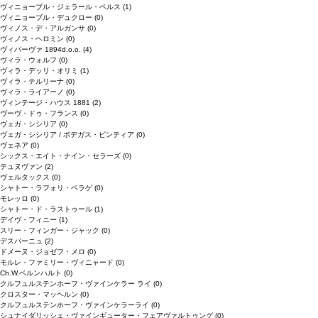
ヴィニョーブル・ジェラール・ペルス
(1)
ヴィニョーブル・デュクロー
(0)
ヴィノス・デ・アルガンサ
(0)
ヴィノス・ヘロミン
(0)
ヴィパーヴァ 1894d.o.o.
(4)
ヴィラ・ウォルフ
(0)
ヴィラ・デッリ・オリミ
(1)
ヴィラ・テルリーナ
(0)
ヴィラ・ライアーノ
(0)
ヴィンテージ・ハウス 1881
(2)
ヴーヴ・ドゥ・フランス
(0)
ヴェガ・シシリア
(0)
ヴェガ・シシリア / ボデガス・ピンティア
(0)
ヴェネア
(0)
シックス・エイト・ナイン・セラーズ
(0)
テュヌヴァン
(2)
ヴェルタックス
(0)
シャトー・ラフォリ・ペラゲ
(0)
モレッロ
(0)
シャトー・ド・ラストゥール
(1)
デイヴ・フィニー
(1)
スリー・フィンガー・ジャック
(0)
デスパーニュ
(2)
ドメーヌ・ジョゼフ・メロ
(0)
モルレ・ファミリー・ヴィニャード
(0)
Ch.W.ベルンハルト
(0)
クルフュルステンホーフ・ヴァインケラー ライ
(0)
クロスター・マッヘルン
(0)
クルフュルステンホーフ・ヴァインケラーライ
(0)
シュナイダリッシェ・ヴァインギューター・フェアヴァルトゥング
(0)