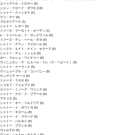
エドゥアール・ドロネー
(0)
ジャン・クロード・ボワセ
(19)
シャトー・クィンタス
(2)
ラフ・デー
(0)
ブルガリアーナ
(1)
シャトー・レオー
(0)
ドメーヌ・ブーロット・オーディ
(1)
レ・トゥーレル・ド・ロングヴィル
(0)
ドメーヌ・デュ・ペール・ギヨ
(0)
シャトー・グラン・マズロール
(0)
シックス・エイト・ナイン・セラーズ
(0)
シャトー・デュ・ミシェル
(0)
ボー・マルシェ・ワイナリー
(0)
ヴィニュロン・デ・ピエール・ドレ（ラ・ペピート）
(0)
シャトー・クーラック
(0)
ヴィニョーブル・エ・コンパニ―
(0)
サングリア ヤーゴ
(0)
ドメーヌ・ラモネ
(0)
ジョセフ・フェルプス
(0)
カイリー・ミノーグ・ワインズ
(4)
シャトー・クロ・ド・ブアール
(0)
アナコタ
(2)
シャトー・オー・ペルドリア
(0)
シャトー・ド・ボワイヨ
(0)
シャトー・ギヨーム
(0)
シャトー・ド・ブラーグ
(0)
シャトー・パルネイ
(0)
シャトー・プランセ
(0)
ヴェルデロ
(0)
ヴュー・シャトー・セルタン
(0)