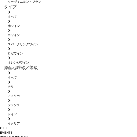
ソーヴィニヨン・ブラン
タイプ
すべて
赤ワイン
白ワイン
スパークリングワイン
ロゼワイン
オレンジワイン
原産地呼称／等級
すべて
チリ
アメリカ
フランス
ドイツ
イタリア
GIFT
EVENTS