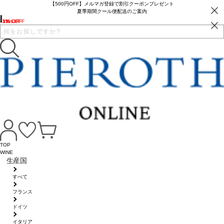
【500円OFF】メルマガ登録で割引クーポンプレゼント
夏季期間クール便配送のご案内
1% OFF
1% OFF
1% OFF
32% OFF
1% OFF
TOP
WINE
生産国
すべて
フランス
ドイツ
イタリア