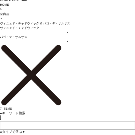
WORLD WINE BAR
HOME
>
全商品
>
ヴィニェド・チャドウィック
&
パゴ・デ・サルサス
ヴィニェド・チャドウィック
×
パゴ・デ・サルサス
×
7
ITEMS
●
キーワード検索
●
タイプで選ぶ
▼