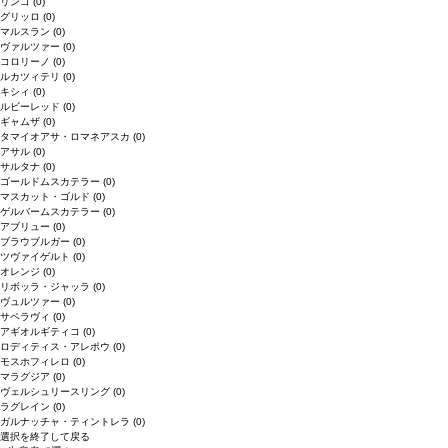
リンゴ
(0)
グリッロ
(0)
マルスラン
(0)
ヴァルツァー
(0)
コロリーノ
(0)
ルカツィテリ
(0)
キシィ
(0)
ルビーレッド
(0)
ギャムザ
(0)
タマイオアサ・ロマネアスカ
(0)
アサル
(0)
サルタナ
(0)
ゴールドムスカテラー
(0)
マスカット・ゴルド
(0)
ゲルバームスカテラー
(0)
アブリュー
(0)
ブラウブルガー
(0)
ツヴァイゲルト
(0)
オレンジ
(0)
リボッラ・ジャッラ
(0)
ヴュルツァー
(0)
サペラヴィ
(0)
アギオルギティコ
(0)
ロディティス・アレポウ
(0)
モスホフィレロ
(0)
マラグジア
(0)
ヴェルシュリースリング
(0)
ラグレイン
(0)
ガルナッチャ・ティントレラ
(0)
選択を終了して戻る