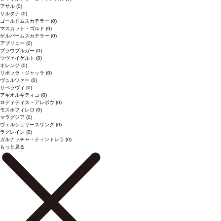
アサル
(0)
サルタナ
(0)
ゴールドムスカテラー
(0)
マスカット・ゴルド
(0)
ゲルバームスカテラー
(0)
アブリュー
(0)
ブラウブルガー
(0)
ツヴァイゲルト
(0)
オレンジ
(0)
リボッラ・ジャッラ
(0)
ヴュルツァー
(0)
サペラヴィ
(0)
アギオルギティコ
(0)
ロディティス・アレポウ
(0)
モスホフィレロ
(0)
マラグジア
(0)
ヴェルシュリースリング
(0)
ラグレイン
(0)
ガルナッチャ・ティントレラ
(0)
もっと見る