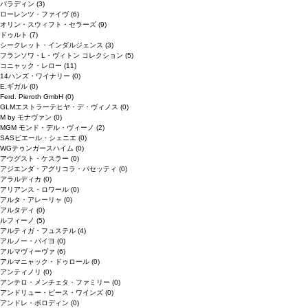
パラディン
(3)
ローレンツ・ファイヴ
(6)
オリン・スウィフト・セラーズ
(9)
ドゥルト
(7)
シークレット・インダルジェンス
(3)
フランソワ・L・ヴィトン コレクション
(5)
コニャック・レロー
(11)
14ハンズ・ワイナリー
(0)
E.ギガル
(0)
Ferd. Pieroth GmbH
(0)
GLMエストラーテヒヤ・デ・ヴィノス
(0)
M by モナヴァン
(0)
MGM モンド・デル・ヴィーノ
(2)
SASピエール・シェニエ
(0)
WGテゥンガースハイム
(0)
アウグスト・ケスラー
(0)
アジエンダ・アグリコラ・パセッティ
(0)
アラルディカ
(0)
アリアンス・ロワール
(0)
アルタ・アレーリャ
(0)
アルタディ
(0)
ルフィーノ
(5)
アルティガ・フュステル
(4)
アルノー・バイヨ
(0)
アルマヴィーヴァ
(6)
アルマニャック・ドゥロール
(0)
アンティノリ
(0)
アンテロ・メンチェタ・ファミリー
(0)
アンドリュー・ピース・ワインズ
(0)
アンドレ・ボロディン
(0)