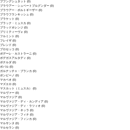
プフングシュタット
(0)
ブラウアー・シュペートブルグンダー
(0)
ブラウアー・ポルトギーザー
(0)
ブラウフランキッシュ
(0)
ブラケット
(0)
ブラック・ミュスカ
(0)
ブラッドオレンジ
(0)
プリミティーヴォ
(0)
フルミント
(0)
フレイザ
(0)
ブレンド
(0)
プロセッコ
(0)
ポデーレ・カストラーニ
(0)
ボデガスアルタディ
(0)
ボナルダ
(0)
ボバル
(0)
ガルナッチャ・ブランカ
(0)
ボンビーノ
(0)
マカベオ
(0)
マズエロ
(0)
マスカット（ミュスカ）
(0)
マルヴァー
(0)
マルヴァジア
(0)
マルヴァジア・ディ・カンディア
(0)
マルヴァジア・ディ・ラツィオ
(0)
マルヴァジア・ネッラ
(0)
マルヴァジア・フィナ
(0)
マルヴァジア・フィンカ
(0)
マルサンヌ
(0)
マルセラン
(0)