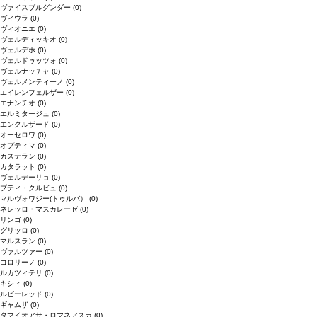
ヴァイスブルグンダー
(0)
ヴィウラ
(0)
ヴィオニエ
(0)
ヴェルディッキオ
(0)
ヴェルデホ
(0)
ヴェルドゥッツォ
(0)
ヴェルナッチャ
(0)
ヴェルメンティーノ
(0)
エイレンフェルザー
(0)
エナンチオ
(0)
エルミタージュ
(0)
エンクルザード
(0)
オーセロワ
(0)
オプティマ
(0)
カステラン
(0)
カタラット
(0)
ヴェルデーリョ
(0)
プティ・クルビュ
(0)
マルヴォワジー(トゥルバ）
(0)
ネレッロ・マスカレーゼ
(0)
リンゴ
(0)
グリッロ
(0)
マルスラン
(0)
ヴァルツァー
(0)
コロリーノ
(0)
ルカツィテリ
(0)
キシィ
(0)
ルビーレッド
(0)
ギャムザ
(0)
タマイオアサ・ロマネアスカ
(0)