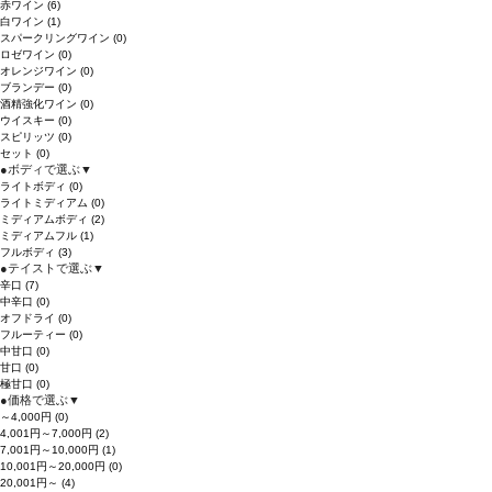
赤ワイン
(6)
白ワイン
(1)
スパークリングワイン
(0)
ロゼワイン
(0)
オレンジワイン
(0)
ブランデー
(0)
酒精強化ワイン
(0)
ウイスキー
(0)
スピリッツ
(0)
セット
(0)
●
ボディで選ぶ
▼
ライトボディ
(0)
ライトミディアム
(0)
ミディアムボディ
(2)
ミディアムフル
(1)
フルボディ
(3)
●
テイストで選ぶ
▼
辛口
(7)
中辛口
(0)
オフドライ
(0)
フルーティー
(0)
中甘口
(0)
甘口
(0)
極甘口
(0)
●
価格で選ぶ
▼
～4,000円
(0)
4,001円～7,000円
(2)
7,001円～10,000円
(1)
10,001円～20,000円
(0)
20,001円～
(4)