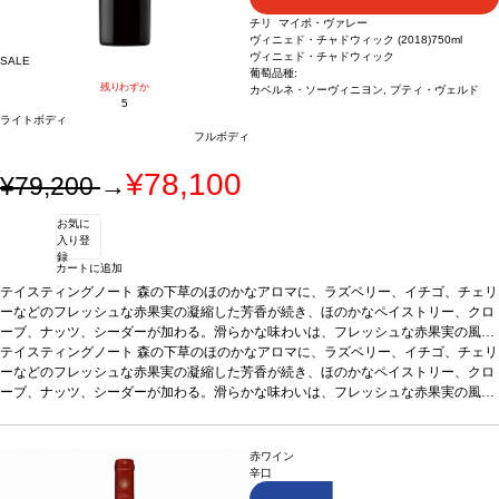
チリ マイポ・ヴァレー
ヴィニェド・チャドウィック (2018)
750ml
ヴィニェド・チャドウィック
SALE
葡萄品種:
残りわずか
カベルネ・ソーヴィニヨン, プティ・ヴェルド
5
ライトボディ
フルボディ
¥78,100
¥79,200
→
お気に
入り登
録
カートに追加
テイスティングノート
森の下草のほのかなアロマに、ラズベリー、イチゴ、チェリ
ーなどのフレッシュな赤果実の凝縮した芳香が続き、ほのかなペイストリー、クロ
ーブ、ナッツ、シーダーが加わる。滑らかな味わいは、フレッシュな赤果実の風味
が支配し、微かなタバコやカシスを含む。複雑な風味はピュアで輪郭を描き、きめ
テイスティングノート
森の下草のほのかなアロマに、ラズベリー、イチゴ、チェリ
細かなタンニンは直線的で継ぎ目のないテクスチャーを提供する。見事なエレガン
ーなどのフレッシュな赤果実の凝縮した芳香が続き、ほのかなペイストリー、クロ
スと力強さを備えていて、この先何年も愉しめる逸品。
ーブ、ナッツ、シーダーが加わる。滑らかな味わいは、フレッシュな赤果実の風味
合う料理
モン・サン・ミ
ッシェルの仔羊、フィレ・ステーキ
が支配し、微かなタバコやカシスを含む。複雑な風味はピュアで輪郭を描き、きめ
葡萄品種
97% カベルネ・ソーヴィニヨン、
3%プティ・ヴェルド
細かなタンニンは直線的で継ぎ目のないテクスチャーを提供する。見事なエレガン
スと力強さを備えていて、この先何年も愉しめる逸品。
合う料理
モン・サン・ミ
赤ワイン
ッシェルの仔羊、フィレ・ステーキ
葡萄品種
97% カベルネ・ソーヴィニヨン、
辛口
3%プティ・ヴェルド