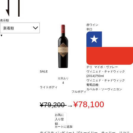
表示順
赤ワイン
新着順
辛口
▼
チリ マイポ・ヴァレー
SALE
ヴィニェド・チャドウィック
(2014)
750ml
在庫あり
ヴィニェド・チャドウィック
4
葡萄品種:
ライトボディ
カベルネ・ソーヴィニヨン
フルボディ
¥78,100
¥79,200
→
お気に
入り登
録
カートに追加
テイスティングノート
ブルーベリー、チェリー、リコリ