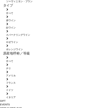
ソーヴィニヨン・ブラン
タイプ
すべて
赤ワイン
白ワイン
スパークリングワイン
ロゼワイン
オレンジワイン
原産地呼称／等級
すべて
チリ
アメリカ
フランス
ドイツ
イタリア
GIFT
EVENTS