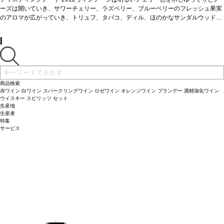
らしい表現を持つノーズを再現している風味のブレンドを示し、シーダー、タバ
ーズは開いていき、サワーチェリー、ラズベリー、ブルーベリーのフレッシュ果実
コ、ペッパーとビタースゥイートチョコレートの含みがあります。柔らかなテクス
のアロマが広がっていき、トリュフ、タバコ、ディル、ほのかなサンダルウッドの
チャーと極めて滑らかで、きめ細やかなタンニンはワインが長い寿命を持つ、高級
含みへと展開していきます。ワインは力強い風味、フレッシュな赤や黒果実の素晴
でエレガントそして繊細である事を語っています。 byフランシスコ・バエティッ
らしい表現を持つノーズを再現している風味のブレンドを示し、シーダー、タバ
グ、テクニカルディレクター
コ、ペッパーとビタースゥイートチョコレートの含みがあります。柔らかなテクス
葡萄品種
カベルネ・ソーヴィニヨン100%
チャーと極めて滑らかで、きめ細やかなタンニンはワインが長い寿命を持つ、高級
でエレガントそして繊細である事を語っています。 byフランシスコ・バエティッ
グ、テクニカルディレクター
葡萄品種
カベルネ・ソーヴィニヨン100%
商品検索
赤ワイン
白ワイン
スパークリングワイン
ロゼワイン
オレンジワイン
ブランデー
酒精強化ワイン
ウイスキー
スピリッツ
セット
生産地
生産者
特集
サービス