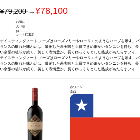
¥78,100
¥79,200
→
お気に
入り登
録
カートに追加
テイスティングノート
ノーズはローズマリーやローリエのようなハーブを示す。バ
ランスの取れた味わいは、凝縮した果実味と上質できめ細かいタンニンを持ち、長
い余韻の後味が続く。美しく表情豊か、長くゆっくりとした熟成がもたらすフィネ
スと、見事な深みが感じられる。高い熟成ポテンシャルを存分に発揮する一本。
テイスティングノート
ノーズはローズマリーやローリエのようなハーブを示す。バ
合
う料理
ランスの取れた味わいは、凝縮した果実味と上質できめ細かいタンニンを持ち、長
ル・プレサレ（塩沼の子羊肉）、フィレ・ミニョンなどと好相性
葡萄品種
1
00% カベルネ・ソーヴィニヨン
い余韻の後味が続く。美しく表情豊か、長くゆっくりとした熟成がもたらすフィネ
認証
サステナブル認証
スと、見事な深みが感じられる。高い熟成ポテンシャルを存分に発揮する一本。
合
う料理
ル・プレサレ（塩沼の子羊肉）、フィレ・ミニョンなどと好相性
葡萄品種
1
00% カベルネ・ソーヴィニヨン
認証
サステナブル認証
赤ワイン
辛口