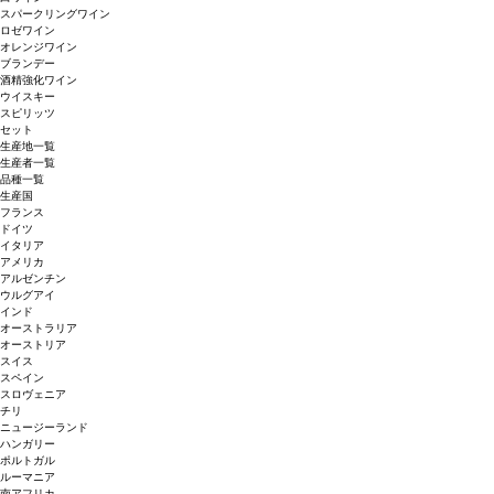
スパークリングワイン
ロゼワイン
オレンジワイン
ブランデー
酒精強化ワイン
ウイスキー
スピリッツ
セット
生産地一覧
生産者一覧
品種一覧
生産国
フランス
ドイツ
イタリア
アメリカ
アルゼンチン
ウルグアイ
インド
オーストラリア
オーストリア
スイス
スペイン
スロヴェニア
チリ
ニュージーランド
ハンガリー
ポルトガル
ルーマニア
南アフリカ