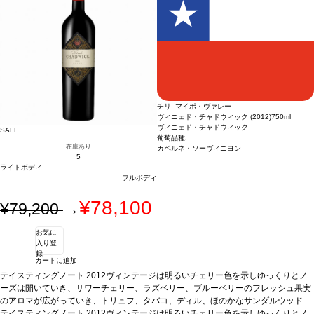
チリ マイポ・ヴァレー
ヴィニェド・チャドウィック (2012)
750ml
ヴィニェド・チャドウィック
SALE
葡萄品種:
在庫あり
カベルネ・ソーヴィニヨン
5
ライトボディ
フルボディ
¥78,100
¥79,200
→
お気に
入り登
録
カートに追加
テイスティングノート
2012ヴィンテージは明るいチェリー色を示しゆっくりとノ
ーズは開いていき、サワーチェリー、ラズベリー、ブルーベリーのフレッシュ果実
のアロマが広がっていき、トリュフ、タバコ、ディル、ほのかなサンダルウッドの
含みへと展開していきます。ワインは力強い風味、フレッシュな赤や黒果実の素晴
テイスティングノート
2012ヴィンテージは明るいチェリー色を示しゆっくりとノ