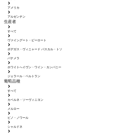
アメリカ
アルゼンチン
生産者
すべて
ヴァイングート・ピーロート
ボデガス・ヴィニャード パスカル・トソ
パナメラ
ホワイトへイヴン・ワイン・カンパニー
ジェラール・ベルトラン
葡萄品種
すべて
カベルネ・ソーヴィニヨン
メルロー
ピノ・ノワール
シャルドネ