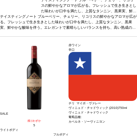
スの鮮やかなアロマが広がる。フレッシュで生き生きとし
た味わいが口中を満たし、上質なタンニン、黒果実、鮮や
テイスティングノート
ブルーベリー、チェリー、リコリスの鮮やかなアロマが広が
かな酸味を伴う。エレガントで素晴らしいバランスを持
る。フレッシュで生き生きとした味わいが口中を満たし、上質なタンニン、黒果
ち、高い熟成のポテンシャルを予感させる逸品。
合う料
実、鮮やかな酸味を伴う。エレガントで素晴らしいバランスを持ち、高い熟成のポ
理
神戸牛、トリュフ、グリルしたラムなどと好相性
葡萄
テンシャルを予感させる逸品。
品種
100% カベルネ・ソーヴィニヨン
合う料理
神戸牛、トリュフ、グリルしたラムなど
と好相性
葡萄品種
100% カベルネ・ソーヴィニヨン
赤ワイン
辛口
チリ マイポ・ヴァレー
ヴィニェド・チャドウィック (2010)
750ml
ヴィニェド・チャドウィック
SALE
葡萄品種:
残りわずか
カベルネ・ソーヴィニヨン
5
ライトボディ
フルボディ