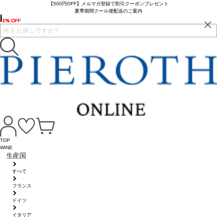
【500円OFF】メルマガ登録で割引クーポンプレゼント
夏季期間クール便配送のご案内
1% OFF
1% OFF
1% OFF
1% OFF
TOP
WINE
生産国
すべて
フランス
ドイツ
イタリア