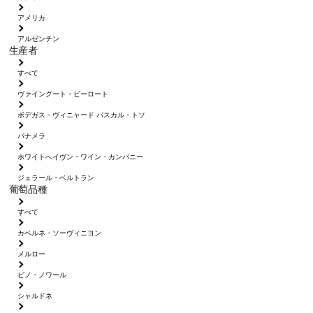
アメリカ
アルゼンチン
生産者
すべて
ヴァイングート・ピーロート
ボデガス・ヴィニャード パスカル・トソ
パナメラ
ホワイトへイヴン・ワイン・カンパニー
ジェラール・ベルトラン
葡萄品種
すべて
カベルネ・ソーヴィニヨン
メルロー
ピノ・ノワール
シャルドネ