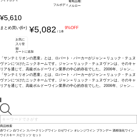
ライトボディ
葡萄品種:
フルボディ
メルロー
¥5,610
¥5,082
まとめ買い(6+)
9%OFF
/ 1本
お気に
入り登
録
カートに追加
「サンテミリオンの悪童」とは、ロバート・パーカーがジャン＝リュック・テュヌ
ヴァンにつけたニックネームです。ジャン＝リュック・テュヌヴァンは、そのキャ
リアを通じて、高級ボルドーワイン業界の中心的存在でした。 2006年、ジャン・
リュック・テュヌヴァンの娘がこの土地を購入し、ドメーヌ・ヴィルジニー・テュ
「サンテミリオンの悪童」とは、ロバート・パーカーがジャン＝リュック・テュヌ
ヌヴァン（L'Enclos de Virginie）と命名しました。
ヴァンにつけたニックネームです。ジャン＝リュック・テュヌヴァンは、そのキャ
テイスティングノート
素晴ら
しくジューシーで、ブラックベリーやブルーベリーの複雑な層が感じられる。ミデ
リアを通じて、高級ボルドーワイン業界の中心的存在でした。 2006年、ジャン・
ィアムからフルボディの味わいに、滑らかなタンニンを持つ。by ジェームス・サッ
リュック・テュヌヴァンの娘がこの土地を購入し、ドメーヌ・ヴィルジニー・テュ
クリング
ヌヴァン（L'Enclos de Virginie）と命名しました。
合う料理
赤身肉：フランスやイタリアン料理、中華、和食（焼肉/ステー
テイスティングノート
素晴ら
キ/炒飯/肉じゃが/すきやき/豚角煮/焼きナス/焼き鳥/牛丼/ダック）
しくジューシーで、ブラックベリーやブルーベリーの複雑な層が感じられる。ミデ
葡萄品種
100%
メルロー
ィアムからフルボディの味わいに、滑らかなタンニンを持つ。by ジェームス・サッ
認証
サスティナブル HVE3認証
*本ヴィンテージが在庫切れの場合、在庫
があり価格が同様の場合は自動的に次のヴィンテージに変更されます、ご了承くだ
クリング
合う料理
赤身肉：フランスやイタリアン料理、中華、和食（焼肉/ステー
さい。
キ/炒飯/肉じゃが/すきやき/豚角煮/焼きナス/焼き鳥/牛丼/ダック）
葡萄品種
100%
メルロー
認証
サスティナブル HVE3認証
*本ヴィンテージが在庫切れの場合、在庫
商品検索
があり価格が同様の場合は自動的に次のヴィンテージに変更されます、ご了承くだ
赤ワイン
白ワイン
スパークリングワイン
ロゼワイン
オレンジワイン
ブランデー
酒精強化ワイン
さい。
ウイスキー
スピリッツ
セット