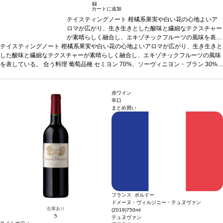
録
カートに追加
テイスティングノート
柑橘系果実や白い花の心地よいア
ロマが広がり、生き生きとした酸味と繊細なテクスチャー
が素晴らしく融合し、エキゾチックフルーツの風味を表し
テイスティングノート
柑橘系果実や白い花の心地よいアロマが広がり、生き生きと
ている。
合う料理 葡萄品種
セミヨン 70%、ソーヴィニヨ
した酸味と繊細なテクスチャーが素晴らしく融合し、エキゾチックフルーツの風味
ン・ブラン 30%
認証
HVE3認証
*本ヴィンテージが在庫
を表している。
合う料理 葡萄品種
切れの場合、在庫があり価格が同様の場合は自動的に次の
セミヨン 70%、ソーヴィニヨン・ブラン 30%
認証
HVE3認証
*本ヴィンテージが在庫切れの場合、在庫があり価格が同様の場合
ヴィンテージに変更されます、ご了承ください。
は自動的に次のヴィンテージに変更されます、ご了承ください。
赤ワイン
辛口
まとめ買い
フランス ボルドー
ドメーヌ・ヴィルジニー・テュヌヴァン
在庫あり
(2019)
750ml
5
テュヌヴァン