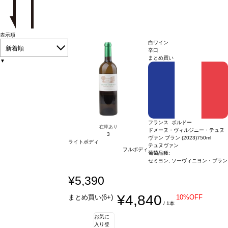
表示順
白ワイン
新着順
辛口
まとめ買い
▼
フランス ボルドー
在庫あり
ドメーヌ・ヴィルジニー・テュヌ
3
ヴァン ブラン (2023)
750ml
ライトボディ
テュヌヴァン
フルボディ
葡萄品種:
セミヨン, ソーヴィニヨン・ブラン
¥5,390
¥4,840
まとめ買い(6+)
10%OFF
/ 1本
お気に
入り登