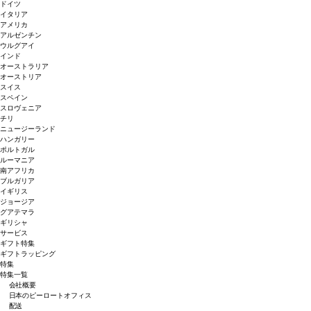
ドイツ
イタリア
アメリカ
アルゼンチン
ウルグアイ
インド
オーストラリア
オーストリア
スイス
スペイン
スロヴェニア
チリ
ニュージーランド
ハンガリー
ポルトガル
ルーマニア
南アフリカ
ブルガリア
イギリス
ジョージア
グアテマラ
ギリシャ
サービス
ギフト特集
ギフトラッピング
特集
特集一覧
会社概要
日本のピーロートオフィス
配送