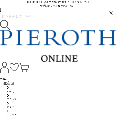
【500円OFF】メルマガ登録で割引クーポンプレゼント
夏季期間クール便配送のご案内
TOP
WINE
生産国
すべて
フランス
ドイツ
イタリア