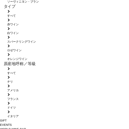
ソーヴィニヨン・ブラン
タイプ
すべて
赤ワイン
白ワイン
スパークリングワイン
ロゼワイン
オレンジワイン
原産地呼称／等級
すべて
チリ
アメリカ
フランス
ドイツ
イタリア
GIFT
EVENTS