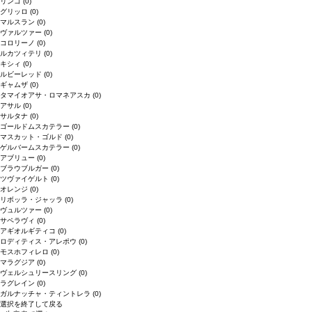
リンゴ
(0)
グリッロ
(0)
マルスラン
(0)
ヴァルツァー
(0)
コロリーノ
(0)
ルカツィテリ
(0)
キシィ
(0)
ルビーレッド
(0)
ギャムザ
(0)
タマイオアサ・ロマネアスカ
(0)
アサル
(0)
サルタナ
(0)
ゴールドムスカテラー
(0)
マスカット・ゴルド
(0)
ゲルバームスカテラー
(0)
アブリュー
(0)
ブラウブルガー
(0)
ツヴァイゲルト
(0)
オレンジ
(0)
リボッラ・ジャッラ
(0)
ヴュルツァー
(0)
サペラヴィ
(0)
アギオルギティコ
(0)
ロディティス・アレポウ
(0)
モスホフィレロ
(0)
マラグジア
(0)
ヴェルシュリースリング
(0)
ラグレイン
(0)
ガルナッチャ・ティントレラ
(0)
選択を終了して戻る