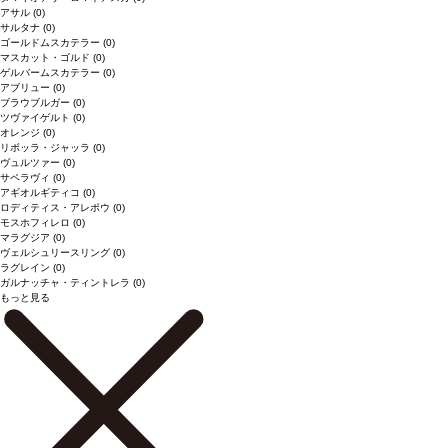
アサル
(0)
サルタナ
(0)
ゴールドムスカテラー
(0)
マスカット・ゴルド
(0)
ゲルバームスカテラー
(0)
アブリュー
(0)
ブラウブルガー
(0)
ツヴァイゲルト
(0)
オレンジ
(0)
リボッラ・ジャッラ
(0)
ヴュルツァー
(0)
サペラヴィ
(0)
アギオルギティコ
(0)
ロディティス・アレポウ
(0)
モスホフィレロ
(0)
マラグジア
(0)
ヴェルシュリースリング
(0)
ラグレイン
(0)
ガルナッチャ・ティントレラ
(0)
もっと見る