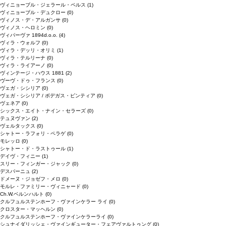
ヴィニョーブル・ジェラール・ペルス
(1)
ヴィニョーブル・デュクロー
(0)
ヴィノス・デ・アルガンサ
(0)
ヴィノス・ヘロミン
(0)
ヴィパーヴァ 1894d.o.o.
(4)
ヴィラ・ウォルフ
(0)
ヴィラ・デッリ・オリミ
(1)
ヴィラ・テルリーナ
(0)
ヴィラ・ライアーノ
(0)
ヴィンテージ・ハウス 1881
(2)
ヴーヴ・ドゥ・フランス
(0)
ヴェガ・シシリア
(0)
ヴェガ・シシリア / ボデガス・ピンティア
(0)
ヴェネア
(0)
シックス・エイト・ナイン・セラーズ
(0)
テュヌヴァン
(2)
ヴェルタックス
(0)
シャトー・ラフォリ・ペラゲ
(0)
モレッロ
(0)
シャトー・ド・ラストゥール
(1)
デイヴ・フィニー
(1)
スリー・フィンガー・ジャック
(0)
デスパーニュ
(2)
ドメーヌ・ジョゼフ・メロ
(0)
モルレ・ファミリー・ヴィニャード
(0)
Ch.W.ベルンハルト
(0)
クルフュルステンホーフ・ヴァインケラー ライ
(0)
クロスター・マッヘルン
(0)
クルフュルステンホーフ・ヴァインケラーライ
(0)
シュナイダリッシェ・ヴァインギューター・フェアヴァルトゥング
(0)