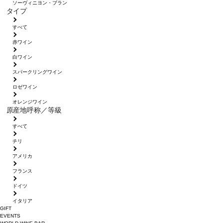
ソーヴィニヨン・ブラン
タイプ
すべて
赤ワイン
白ワイン
スパークリングワイン
ロゼワイン
オレンジワイン
原産地呼称／等級
すべて
チリ
アメリカ
フランス
ドイツ
イタリア
GIFT
EVENTS