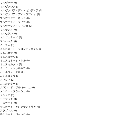
マルヴァー
(0)
マルヴァジア
(0)
マルヴァジア・ディ・カンディア
(0)
マルヴァジア・ディ・ラツィオ
(0)
マルヴァジア・ネッラ
(0)
マルヴァジア・フィナ
(0)
マルヴァジア・フィンカ
(0)
マルサンヌ
(0)
マルセラン
(0)
マルツェミーノ
(0)
マルベック
(0)
ミュスカ
(0)
ミュスカ・ド・フロンティニャン
(0)
ミュスカデ
(0)
ミュスカデル
(0)
ミュスカト＝オトネル
(0)
ミュスカルダン
(0)
ミュラー＝トゥルガウ
(0)
ムールヴェードル
(0)
ムシュコタリ
(0)
アマロネ
(0)
ムスカテラー
(0)
ムロン・ド・ブルゴーニュ
(0)
メルロー・ブラッシュ
(0)
メンシア
(0)
モーザック
(0)
モスカート
(0)
モスカート・アレクサンドリア
(0)
アラゴネス
(0)
モスカート・ジャッロ
(0)