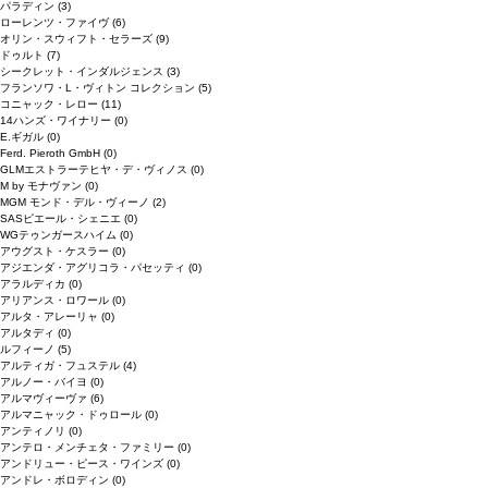
パラディン
(3)
ローレンツ・ファイヴ
(6)
オリン・スウィフト・セラーズ
(9)
ドゥルト
(7)
シークレット・インダルジェンス
(3)
フランソワ・L・ヴィトン コレクション
(5)
コニャック・レロー
(11)
14ハンズ・ワイナリー
(0)
E.ギガル
(0)
Ferd. Pieroth GmbH
(0)
GLMエストラーテヒヤ・デ・ヴィノス
(0)
M by モナヴァン
(0)
MGM モンド・デル・ヴィーノ
(2)
SASピエール・シェニエ
(0)
WGテゥンガースハイム
(0)
アウグスト・ケスラー
(0)
アジエンダ・アグリコラ・パセッティ
(0)
アラルディカ
(0)
アリアンス・ロワール
(0)
アルタ・アレーリャ
(0)
アルタディ
(0)
ルフィーノ
(5)
アルティガ・フュステル
(4)
アルノー・バイヨ
(0)
アルマヴィーヴァ
(6)
アルマニャック・ドゥロール
(0)
アンティノリ
(0)
アンテロ・メンチェタ・ファミリー
(0)
アンドリュー・ピース・ワインズ
(0)
アンドレ・ボロディン
(0)