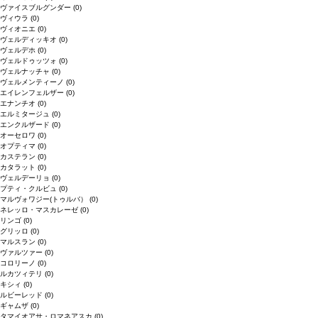
ヴァイスブルグンダー
(0)
ヴィウラ
(0)
ヴィオニエ
(0)
ヴェルディッキオ
(0)
ヴェルデホ
(0)
ヴェルドゥッツォ
(0)
ヴェルナッチャ
(0)
ヴェルメンティーノ
(0)
エイレンフェルザー
(0)
エナンチオ
(0)
エルミタージュ
(0)
エンクルザード
(0)
オーセロワ
(0)
オプティマ
(0)
カステラン
(0)
カタラット
(0)
ヴェルデーリョ
(0)
プティ・クルビュ
(0)
マルヴォワジー(トゥルバ）
(0)
ネレッロ・マスカレーゼ
(0)
リンゴ
(0)
グリッロ
(0)
マルスラン
(0)
ヴァルツァー
(0)
コロリーノ
(0)
ルカツィテリ
(0)
キシィ
(0)
ルビーレッド
(0)
ギャムザ
(0)
タマイオアサ・ロマネアスカ
(0)