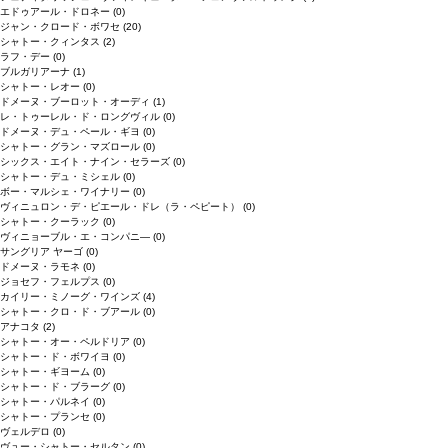
エドゥアール・ドロネー
(0)
ジャン・クロード・ボワセ
(20)
シャトー・クィンタス
(2)
ラフ・デー
(0)
ブルガリアーナ
(1)
シャトー・レオー
(0)
ドメーヌ・ブーロット・オーディ
(1)
レ・トゥーレル・ド・ロングヴィル
(0)
ドメーヌ・デュ・ペール・ギヨ
(0)
シャトー・グラン・マズロール
(0)
シックス・エイト・ナイン・セラーズ
(0)
シャトー・デュ・ミシェル
(0)
ボー・マルシェ・ワイナリー
(0)
ヴィニュロン・デ・ピエール・ドレ（ラ・ペピート）
(0)
シャトー・クーラック
(0)
ヴィニョーブル・エ・コンパニ―
(0)
サングリア ヤーゴ
(0)
ドメーヌ・ラモネ
(0)
ジョセフ・フェルプス
(0)
カイリー・ミノーグ・ワインズ
(4)
シャトー・クロ・ド・ブアール
(0)
アナコタ
(2)
シャトー・オー・ペルドリア
(0)
シャトー・ド・ボワイヨ
(0)
シャトー・ギヨーム
(0)
シャトー・ド・ブラーグ
(0)
シャトー・パルネイ
(0)
シャトー・プランセ
(0)
ヴェルデロ
(0)
ヴュー・シャトー・セルタン
(0)