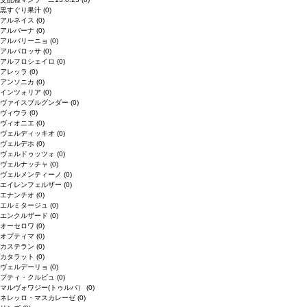
黒すぐり果汁
(0)
アルネイス
(0)
アルバーナ
(0)
アルバリーニョ
(0)
アルバロッサ
(0)
アルフロシェイロ
(0)
アレッラ
(0)
アンソニカ
(0)
インツォリア
(0)
ヴァイスブルグンダー
(0)
ヴィウラ
(0)
ヴィオニエ
(0)
ヴェルディッキオ
(0)
ヴェルデホ
(0)
ヴェルドゥッツォ
(0)
ヴェルナッチャ
(0)
ヴェルメンティーノ
(0)
エイレンフェルザー
(0)
エナンチオ
(0)
エルミタージュ
(0)
エンクルザード
(0)
オーセロワ
(0)
オプティマ
(0)
カステラン
(0)
カタラット
(0)
ヴェルデーリョ
(0)
プティ・クルビュ
(0)
マルヴォワジー(トゥルバ）
(0)
ネレッロ・マスカレーゼ
(0)