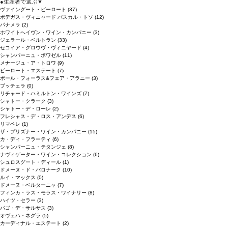
●
生産者で選ぶ
▼
ヴァイングート・ピーロート
(37)
ボデガス・ヴィニャード パスカル・トソ
(12)
パナメラ
(2)
ホワイトへイヴン・ワイン・カンパニー
(3)
ジェラール・ベルトラン
(33)
セコイア・グロウヴ・ヴィニヤード
(4)
シャンパーニュ・ボワゼル
(11)
メナージュ・ア・トロワ
(9)
ピーロート・エステート
(7)
ボール・フォーラス&フェア・アラニー
(3)
ブッチェラ
(0)
リチャード・ハミルトン・ワインズ
(7)
シャトー・クラーク
(3)
シャトー・デ・ローレ
(2)
フレシャス・デ・ロス・アンデス
(6)
リマペレ
(1)
ザ・プリズナー・ワイン・カンパニー
(15)
カ・ディ・フラーティ
(6)
シャンパーニュ・テタンジェ
(8)
ナヴィゲーター・ワイン・コレクション
(6)
シュロスグート・ディール
(1)
ドメーヌ・ド・バロナーク
(10)
ルイ・マックス
(0)
ドメーヌ・ベルターニャ
(7)
フィンカ・ラス・モラス・ワイナリー
(8)
ハイツ・セラー
(3)
パゴ・デ・サルサス
(3)
オヴェハ・ネグラ
(5)
カーディナル・エステート
(2)