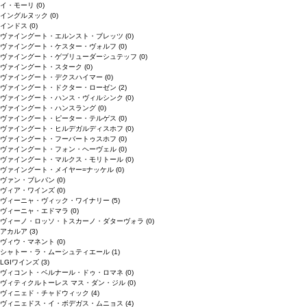
イ・モーリ
(0)
イングルヌック
(0)
インドス
(0)
ヴァイングート・エルンスト・ブレッツ
(0)
ヴァイングート・ケスター・ヴォルフ
(0)
ヴァイングート・ゲブリューダーシュテッフ
(0)
ヴァイングート・スターク
(0)
ヴァイングート・デクスハイマー
(0)
ヴァイングート・ドクター・ローゼン
(2)
ヴァイングート・ハンス・ヴィルシンク
(0)
ヴァイングート・ハンスラング
(0)
ヴァイングート・ピーター・テルゲス
(0)
ヴァイングート・ヒルデガルディスホフ
(0)
ヴァイングート・フーバートゥスホフ
(0)
ヴァイングート・フォン・ヘーヴェル
(0)
ヴァイングート・マルクス・モリトール
(0)
ヴァイングート・メイヤー=ナッケル
(0)
ヴァン・ブレバン
(0)
ヴィア・ワインズ
(0)
ヴィーニャ・ヴィック・ワイナリー
(5)
ヴィーニャ・エドマラ
(0)
ヴィーノ・ロッソ・トスカーノ・ダターヴォラ
(0)
アカルア
(3)
ヴィウ・マネント
(0)
シャトー・ラ・ムーシュティエール
(1)
LGIワインズ
(3)
ヴィコント・ベルナール・ドゥ・ロマネ
(0)
ヴィティクルトーレス マス・ダン・ジル
(0)
ヴィニェド・チャドウィック
(4)
ヴィニェドス・イ・ボデガス・ムニョス
(4)