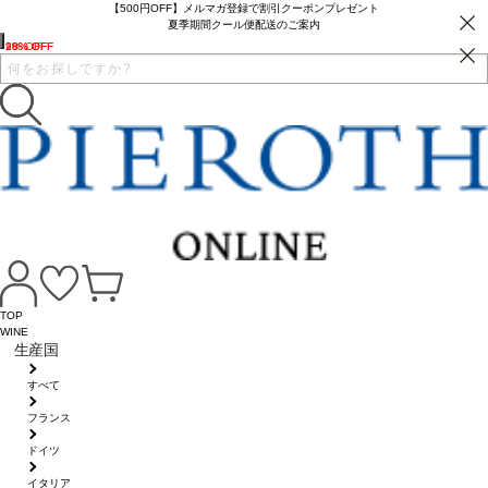
【500円OFF】メルマガ登録で割引クーポンプレゼント
夏季期間クール便配送のご案内
28% OFF
10% OFF
9% OFF
TOP
WINE
生産国
すべて
フランス
ドイツ
イタリア