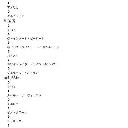
アメリカ
アルゼンチン
生産者
すべて
ヴァイングート・ピーロート
ボデガス・ヴィニャード パスカル・トソ
パナメラ
ホワイトへイヴン・ワイン・カンパニー
ジェラール・ベルトラン
葡萄品種
すべて
カベルネ・ソーヴィニヨン
メルロー
ピノ・ノワール
シャルドネ