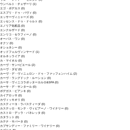
ウンベルト・チェザーリ
(1)
エゴ・ボデカス
(0)
エスプリ・ドゥ・パヴィ
(0)
エッサーヴィニャーズ
(0)
エッセンス・ドゥ・ドゥルト
(0)
エノリア化粧品
(0)
エンクルザード
(0)
エンリコ・セラフィーノ
(0)
オーパス・ワン
(0)
オクソ
(0)
オショネシー
(0)
オッドフェルヴィンヤード
(1)
オルネッライア
(0)
カ・マイオル
(0)
カーヴ・サン=ピエール
(2)
カーヴ・ダゼ
(0)
カーヴ・デ・ヴィニュロン・ドゥ・ファッフェンハイム
(2)
カーヴ・ラングドック・ルーション
(0)
カーサ・ヴィニコラボッターカルロ&SPA
(0)
カーサ・デ・サンタール
(0)
ボデガス・ビアンキ
(0)
カイアロッサ
(0)
カヴィッキオリ
(0)
カスティーヨ・ラバスティーダ
(0)
カステッロ・モンテ・ヴィビアーノ・ワイナリー
(0)
カストロ・デッラ・パネレッタ
(0)
カタラット
(0)
カテナ・サパータ
(0)
カプサンディー・ファミリー・ワイナリー
(0)