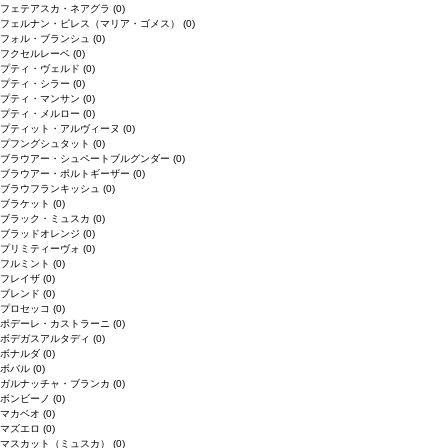
フェテアスカ・ネアグラ
(0)
フェルナン・ピレス（マリア・ゴメス）
(0)
フォル・ブランシュ
(0)
フクセルレーベ
(0)
プティ・ヴェルド
(0)
プティ・シラー
(0)
プティ・マンサン
(0)
プティ・メルロー
(0)
プティット・アルヴィーヌ
(0)
プフングシュタット
(0)
ブラウアー・シュペートブルグンダー
(0)
ブラウアー・ポルトギーザー
(0)
ブラウフランキッシュ
(0)
ブラケット
(0)
ブラック・ミュスカ
(0)
ブラッドオレンジ
(0)
プリミティーヴォ
(0)
フルミント
(0)
フレイザ
(0)
ブレンド
(0)
プロセッコ
(0)
ポデーレ・カストラーニ
(0)
ボデガスアルタディ
(0)
ボナルダ
(0)
ボバル
(0)
ガルナッチャ・ブランカ
(0)
ボンビーノ
(0)
マカベオ
(0)
マズエロ
(0)
マスカット（ミュスカ）
(0)