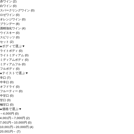
赤ワイン
(2)
白ワイン
(0)
スパークリングワイン
(0)
ロゼワイン
(0)
オレンジワイン
(0)
ブランデー
(8)
酒精強化ワイン
(4)
ウイスキー
(0)
スピリッツ
(0)
セット
(2)
●
ボディで選ぶ
▼
ライトボディ
(0)
ライトミディアム
(0)
ミディアムボディ
(0)
ミディアムフル
(0)
フルボディ
(0)
●
テイストで選ぶ
▼
辛口
(7)
中辛口
(0)
オフドライ
(0)
フルーティー
(0)
中甘口
(0)
甘口
(3)
極甘口
(0)
●
価格で選ぶ
▼
～4,000円
(0)
4,001円～7,000円
(2)
7,001円～10,000円
(0)
10,001円～20,000円
(4)
20,001円～
(7)