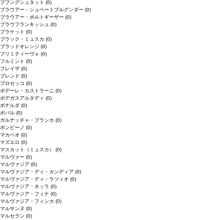
プフングシュタット
(0)
ブラウアー・シュペートブルグンダー
(0)
ブラウアー・ポルトギーザー
(0)
ブラウフランキッシュ
(0)
ブラケット
(0)
ブラック・ミュスカ
(0)
ブラッドオレンジ
(0)
プリミティーヴォ
(0)
フルミント
(0)
フレイザ
(0)
ブレンド
(0)
プロセッコ
(0)
ポデーレ・カストラーニ
(0)
ボデガスアルタディ
(0)
ボナルダ
(0)
ボバル
(0)
ガルナッチャ・ブランカ
(0)
ボンビーノ
(0)
マカベオ
(0)
マズエロ
(0)
マスカット（ミュスカ）
(0)
マルヴァー
(0)
マルヴァジア
(0)
マルヴァジア・ディ・カンディア
(0)
マルヴァジア・ディ・ラツィオ
(0)
マルヴァジア・ネッラ
(0)
マルヴァジア・フィナ
(0)
マルヴァジア・フィンカ
(0)
マルサンヌ
(0)
マルセラン
(0)