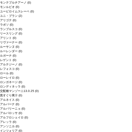
モンテプルチアーノ
(0)
モンルビオ
(0)
ユービロイムスレーベ
(0)
ユニ・ブラン
(2)
アリゴテ
(0)
ラボソ
(0)
ランブルスコ
(0)
リースリング
(0)
アリント
(0)
リヴァーナー
(0)
ルーサンヌ
(0)
ルーレンダー
(0)
ルガーナ
(0)
レゲント
(0)
アルテジーノ
(0)
レフォスコ
(0)
ロール
(0)
ローレイロ
(0)
ロンガネージ
(0)
ロンディネッラ
(0)
交配種マンゾーニ13.0.25
(0)
黒すぐり果汁
(0)
アルネイス
(0)
アルバーナ
(0)
アルバリーニョ
(0)
アルバロッサ
(0)
アルフロシェイロ
(0)
アレッラ
(0)
アンソニカ
(0)
インツォリア
(0)