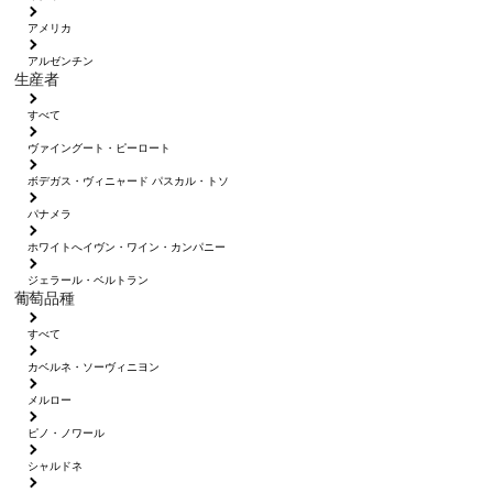
アメリカ
アルゼンチン
生産者
すべて
ヴァイングート・ピーロート
ボデガス・ヴィニャード パスカル・トソ
パナメラ
ホワイトへイヴン・ワイン・カンパニー
ジェラール・ベルトラン
葡萄品種
すべて
カベルネ・ソーヴィニヨン
メルロー
ピノ・ノワール
シャルドネ