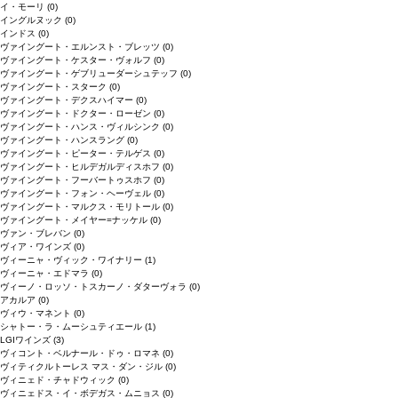
イ・モーリ
(0)
イングルヌック
(0)
インドス
(0)
ヴァイングート・エルンスト・ブレッツ
(0)
ヴァイングート・ケスター・ヴォルフ
(0)
ヴァイングート・ゲブリューダーシュテッフ
(0)
ヴァイングート・スターク
(0)
ヴァイングート・デクスハイマー
(0)
ヴァイングート・ドクター・ローゼン
(0)
ヴァイングート・ハンス・ヴィルシンク
(0)
ヴァイングート・ハンスラング
(0)
ヴァイングート・ピーター・テルゲス
(0)
ヴァイングート・ヒルデガルディスホフ
(0)
ヴァイングート・フーバートゥスホフ
(0)
ヴァイングート・フォン・ヘーヴェル
(0)
ヴァイングート・マルクス・モリトール
(0)
ヴァイングート・メイヤー=ナッケル
(0)
ヴァン・ブレバン
(0)
ヴィア・ワインズ
(0)
ヴィーニャ・ヴィック・ワイナリー
(1)
ヴィーニャ・エドマラ
(0)
ヴィーノ・ロッソ・トスカーノ・ダターヴォラ
(0)
アカルア
(0)
ヴィウ・マネント
(0)
シャトー・ラ・ムーシュティエール
(1)
LGIワインズ
(3)
ヴィコント・ベルナール・ドゥ・ロマネ
(0)
ヴィティクルトーレス マス・ダン・ジル
(0)
ヴィニェド・チャドウィック
(0)
ヴィニェドス・イ・ボデガス・ムニョス
(0)