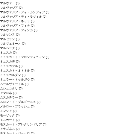
マルヴァー
(0)
マルヴァジア
(0)
マルヴァジア・ディ・カンディア
(0)
マルヴァジア・ディ・ラツィオ
(0)
マルヴァジア・ネッラ
(0)
マルヴァジア・フィナ
(0)
マルヴァジア・フィンカ
(0)
マルサンヌ
(0)
マルセラン
(0)
マルツェミーノ
(0)
マルベック
(0)
ミュスカ
(0)
ミュスカ・ド・フロンティニャン
(0)
ミュスカデ
(0)
ミュスカデル
(0)
ミュスカト＝オトネル
(0)
ミュスカルダン
(0)
ミュラー＝トゥルガウ
(0)
ムールヴェードル
(0)
ムシュコタリ
(0)
アマロネ
(0)
ムスカテラー
(0)
ムロン・ド・ブルゴーニュ
(0)
メルロー・ブラッシュ
(0)
メンシア
(0)
モーザック
(0)
モスカート
(0)
モスカート・アレクサンドリア
(0)
アラゴネス
(0)
モスカート・ジャッロ
(0)