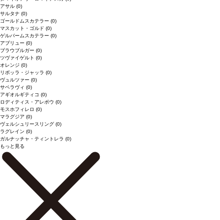
アサル
(0)
サルタナ
(0)
ゴールドムスカテラー
(0)
マスカット・ゴルド
(0)
ゲルバームスカテラー
(0)
アブリュー
(0)
ブラウブルガー
(0)
ツヴァイゲルト
(0)
オレンジ
(0)
リボッラ・ジャッラ
(0)
ヴュルツァー
(0)
サペラヴィ
(0)
アギオルギティコ
(0)
ロディティス・アレポウ
(0)
モスホフィレロ
(0)
マラグジア
(0)
ヴェルシュリースリング
(0)
ラグレイン
(0)
ガルナッチャ・ティントレラ
(0)
もっと見る