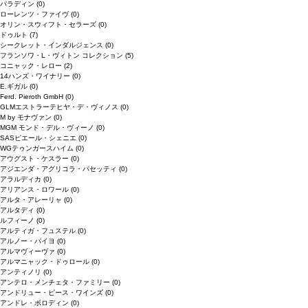
パラディン
(0)
ローレンツ・ファイヴ
(0)
オリン・スウィフト・セラーズ
(0)
ドゥルト
(7)
シークレット・インダルジェンス
(0)
フランソワ・L・ヴィトン コレクション
(5)
コニャック・レロー
(2)
14ハンズ・ワイナリー
(0)
E.ギガル
(0)
Ferd. Pieroth GmbH
(0)
GLMエストラーテヒヤ・デ・ヴィノス
(0)
M by モナヴァン
(0)
MGM モンド・デル・ヴィーノ
(0)
SASピエール・シェニエ
(0)
WGテゥンガースハイム
(0)
アウグスト・ケスラー
(0)
アジエンダ・アグリコラ・パセッティ
(0)
アラルディカ
(0)
アリアンス・ロワール
(0)
アルタ・アレーリャ
(0)
アルタディ
(0)
ルフィーノ
(0)
アルティガ・フュステル
(0)
アルノー・バイヨ
(0)
アルマヴィーヴァ
(0)
アルマニャック・ドゥロール
(0)
アンティノリ
(0)
アンテロ・メンチェタ・ファミリー
(0)
アンドリュー・ピース・ワインズ
(0)
アンドレ・ボロディン
(0)