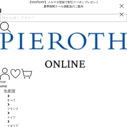
【500円OFF】メルマガ登録で割引クーポンプレゼント
夏季期間クール便配送のご案内
TOP
WINE
生産国
すべて
フランス
ドイツ
イタリア