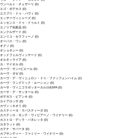
ウンベルト・チェザーリ
(0)
エゴ・ボデカス
(0)
エスプリ・ドゥ・パヴィ
(0)
エッサーヴィニャーズ
(0)
エッセンス・ドゥ・ドゥルト
(0)
エノリア化粧品
(0)
エンクルザード
(0)
エンリコ・セラフィーノ
(0)
オーパス・ワン
(0)
オクソ
(0)
オショネシー
(0)
オッドフェルヴィンヤード
(0)
オルネッライア
(0)
カ・マイオル
(0)
カーヴ・サン=ピエール
(0)
カーヴ・ダゼ
(0)
カーヴ・デ・ヴィニュロン・ドゥ・ファッフェンハイム
(2)
カーヴ・ラングドック・ルーション
(0)
カーサ・ヴィニコラボッターカルロ&SPA
(0)
カーサ・デ・サンタール
(0)
ボデガス・ビアンキ
(0)
カイアロッサ
(0)
カヴィッキオリ
(0)
カスティーヨ・ラバスティーダ
(0)
カステッロ・モンテ・ヴィビアーノ・ワイナリー
(0)
カストロ・デッラ・パネレッタ
(0)
カタラット
(0)
カテナ・サパータ
(0)
カプサンディー・ファミリー・ワイナリー
(0)