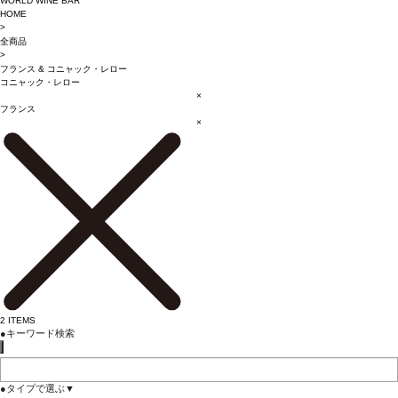
WORLD WINE BAR
HOME
>
全商品
>
フランス
&
コニャック・レロー
コニャック・レロー
×
フランス
×
2
ITEMS
●
キーワード検索
●
タイプで選ぶ
▼