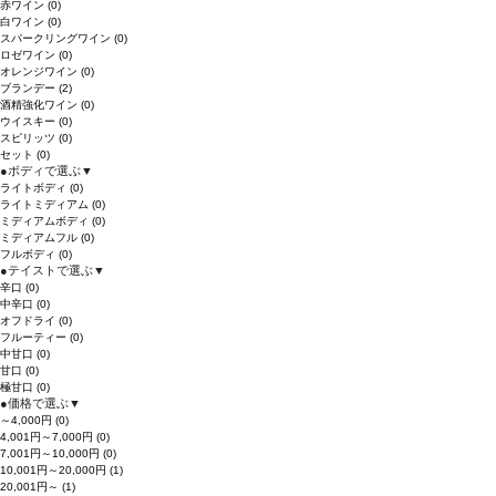
赤ワイン
(0)
白ワイン
(0)
スパークリングワイン
(0)
ロゼワイン
(0)
オレンジワイン
(0)
ブランデー
(2)
酒精強化ワイン
(0)
ウイスキー
(0)
スピリッツ
(0)
セット
(0)
●
ボディで選ぶ
▼
ライトボディ
(0)
ライトミディアム
(0)
ミディアムボディ
(0)
ミディアムフル
(0)
フルボディ
(0)
●
テイストで選ぶ
▼
辛口
(0)
中辛口
(0)
オフドライ
(0)
フルーティー
(0)
中甘口
(0)
甘口
(0)
極甘口
(0)
●
価格で選ぶ
▼
～4,000円
(0)
4,001円～7,000円
(0)
7,001円～10,000円
(0)
10,001円～20,000円
(1)
20,001円～
(1)