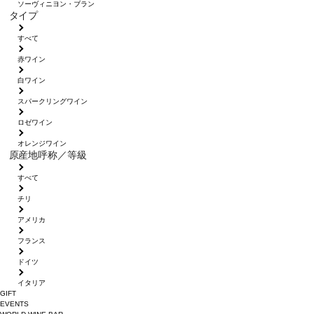
ソーヴィニヨン・ブラン
タイプ
すべて
赤ワイン
白ワイン
スパークリングワイン
ロゼワイン
オレンジワイン
原産地呼称／等級
すべて
チリ
アメリカ
フランス
ドイツ
イタリア
GIFT
EVENTS