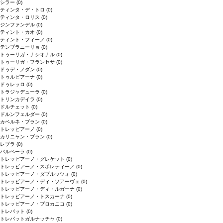
シラー
(0)
ティンタ・デ・トロ
(0)
ティンタ・ロリス
(0)
ジンファンデル
(0)
ティント・カオ
(0)
ティント・フィーノ
(0)
テンプラニーリョ
(0)
トゥーリガ・ナシオナル
(0)
トゥーリガ・フランセサ
(0)
ドゥデ・ノダン
(0)
トゥルビアーナ
(0)
ドゥレッロ
(0)
トラジャデューラ
(0)
トリンカデイラ
(0)
ドルチェット
(0)
ドルンフェルダー
(0)
カベルネ・ブラン
(0)
トレッビアーノ
(0)
カリニャン・ブラン
(0)
レブラ
(0)
バルベーラ
(0)
トレッビアーノ・グレケット
(0)
トレッビアーノ・スポレティーノ
(0)
トレッビアーノ・ダブルッツォ
(0)
トレッビアーノ・ディ・ソアーヴェ
(0)
トレッビアーノ・ディ・ルガーナ
(0)
トレッビアーノ・トスカーナ
(0)
トレッビアーノ・プロカニコ
(0)
トレパット
(0)
トレパットガルナッチャ
(0)