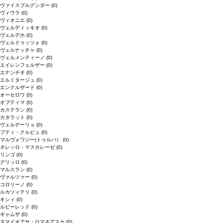
ヴァイスブルグンダー
(0)
ヴィウラ
(0)
ヴィオニエ
(0)
ヴェルディッキオ
(0)
ヴェルデホ
(0)
ヴェルドゥッツォ
(0)
ヴェルナッチャ
(0)
ヴェルメンティーノ
(0)
エイレンフェルザー
(0)
エナンチオ
(0)
エルミタージュ
(0)
エンクルザード
(0)
オーセロワ
(0)
オプティマ
(0)
カステラン
(0)
カタラット
(0)
ヴェルデーリョ
(0)
プティ・クルビュ
(0)
マルヴォワジー(トゥルバ）
(0)
ネレッロ・マスカレーゼ
(0)
リンゴ
(0)
グリッロ
(0)
マルスラン
(0)
ヴァルツァー
(0)
コロリーノ
(0)
ルカツィテリ
(0)
キシィ
(0)
ルビーレッド
(0)
ギャムザ
(0)
タマイオアサ・ロマネアスカ
(0)