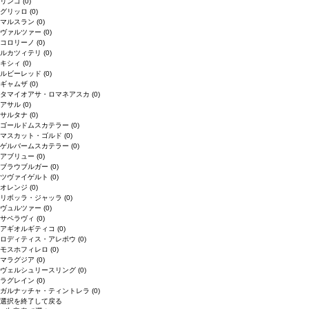
リンゴ
(0)
グリッロ
(0)
マルスラン
(0)
ヴァルツァー
(0)
コロリーノ
(0)
ルカツィテリ
(0)
キシィ
(0)
ルビーレッド
(0)
ギャムザ
(0)
タマイオアサ・ロマネアスカ
(0)
アサル
(0)
サルタナ
(0)
ゴールドムスカテラー
(0)
マスカット・ゴルド
(0)
ゲルバームスカテラー
(0)
アブリュー
(0)
ブラウブルガー
(0)
ツヴァイゲルト
(0)
オレンジ
(0)
リボッラ・ジャッラ
(0)
ヴュルツァー
(0)
サペラヴィ
(0)
アギオルギティコ
(0)
ロディティス・アレポウ
(0)
モスホフィレロ
(0)
マラグジア
(0)
ヴェルシュリースリング
(0)
ラグレイン
(0)
ガルナッチャ・ティントレラ
(0)
選択を終了して戻る