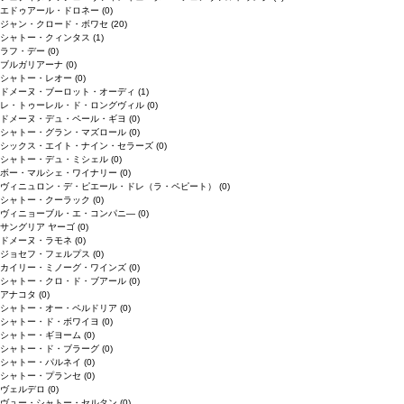
エドゥアール・ドロネー
(0)
ジャン・クロード・ボワセ
(20)
シャトー・クィンタス
(1)
ラフ・デー
(0)
ブルガリアーナ
(0)
シャトー・レオー
(0)
ドメーヌ・ブーロット・オーディ
(1)
レ・トゥーレル・ド・ロングヴィル
(0)
ドメーヌ・デュ・ペール・ギヨ
(0)
シャトー・グラン・マズロール
(0)
シックス・エイト・ナイン・セラーズ
(0)
シャトー・デュ・ミシェル
(0)
ボー・マルシェ・ワイナリー
(0)
ヴィニュロン・デ・ピエール・ドレ（ラ・ペピート）
(0)
シャトー・クーラック
(0)
ヴィニョーブル・エ・コンパニ―
(0)
サングリア ヤーゴ
(0)
ドメーヌ・ラモネ
(0)
ジョセフ・フェルプス
(0)
カイリー・ミノーグ・ワインズ
(0)
シャトー・クロ・ド・ブアール
(0)
アナコタ
(0)
シャトー・オー・ペルドリア
(0)
シャトー・ド・ボワイヨ
(0)
シャトー・ギヨーム
(0)
シャトー・ド・ブラーグ
(0)
シャトー・パルネイ
(0)
シャトー・プランセ
(0)
ヴェルデロ
(0)
ヴュー・シャトー・セルタン
(0)