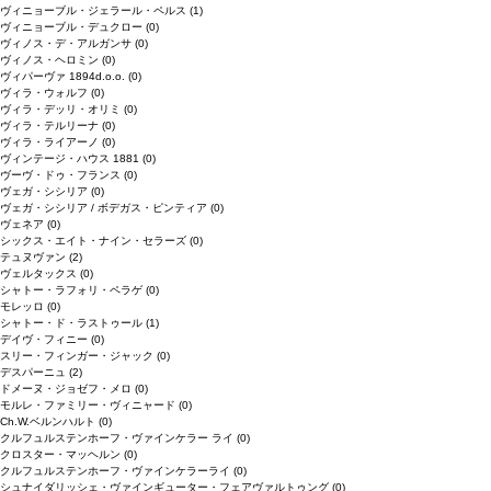
ヴィニョーブル・ジェラール・ペルス
(1)
ヴィニョーブル・デュクロー
(0)
ヴィノス・デ・アルガンサ
(0)
ヴィノス・ヘロミン
(0)
ヴィパーヴァ 1894d.o.o.
(0)
ヴィラ・ウォルフ
(0)
ヴィラ・デッリ・オリミ
(0)
ヴィラ・テルリーナ
(0)
ヴィラ・ライアーノ
(0)
ヴィンテージ・ハウス 1881
(0)
ヴーヴ・ドゥ・フランス
(0)
ヴェガ・シシリア
(0)
ヴェガ・シシリア / ボデガス・ピンティア
(0)
ヴェネア
(0)
シックス・エイト・ナイン・セラーズ
(0)
テュヌヴァン
(2)
ヴェルタックス
(0)
シャトー・ラフォリ・ペラゲ
(0)
モレッロ
(0)
シャトー・ド・ラストゥール
(1)
デイヴ・フィニー
(0)
スリー・フィンガー・ジャック
(0)
デスパーニュ
(2)
ドメーヌ・ジョゼフ・メロ
(0)
モルレ・ファミリー・ヴィニャード
(0)
Ch.W.ベルンハルト
(0)
クルフュルステンホーフ・ヴァインケラー ライ
(0)
クロスター・マッヘルン
(0)
クルフュルステンホーフ・ヴァインケラーライ
(0)
シュナイダリッシェ・ヴァインギューター・フェアヴァルトゥング
(0)