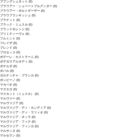
プフングシュタット
(0)
ブラウアー・シュペートブルグンダー
(0)
ブラウアー・ポルトギーザー
(0)
ブラウフランキッシュ
(0)
ブラケット
(0)
ブラック・ミュスカ
(0)
ブラッドオレンジ
(0)
プリミティーヴォ
(0)
フルミント
(0)
フレイザ
(0)
ブレンド
(0)
プロセッコ
(0)
ポデーレ・カストラーニ
(0)
ボデガスアルタディ
(0)
ボナルダ
(0)
ボバル
(0)
ガルナッチャ・ブランカ
(0)
ボンビーノ
(0)
マカベオ
(0)
マズエロ
(0)
マスカット（ミュスカ）
(0)
マルヴァー
(0)
マルヴァジア
(0)
マルヴァジア・ディ・カンディア
(0)
マルヴァジア・ディ・ラツィオ
(0)
マルヴァジア・ネッラ
(0)
マルヴァジア・フィナ
(0)
マルヴァジア・フィンカ
(0)
マルサンヌ
(0)
マルセラン
(0)