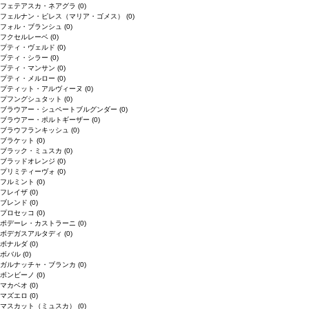
フェテアスカ・ネアグラ
(0)
フェルナン・ピレス（マリア・ゴメス）
(0)
フォル・ブランシュ
(0)
フクセルレーベ
(0)
プティ・ヴェルド
(0)
プティ・シラー
(0)
プティ・マンサン
(0)
プティ・メルロー
(0)
プティット・アルヴィーヌ
(0)
プフングシュタット
(0)
ブラウアー・シュペートブルグンダー
(0)
ブラウアー・ポルトギーザー
(0)
ブラウフランキッシュ
(0)
ブラケット
(0)
ブラック・ミュスカ
(0)
ブラッドオレンジ
(0)
プリミティーヴォ
(0)
フルミント
(0)
フレイザ
(0)
ブレンド
(0)
プロセッコ
(0)
ポデーレ・カストラーニ
(0)
ボデガスアルタディ
(0)
ボナルダ
(0)
ボバル
(0)
ガルナッチャ・ブランカ
(0)
ボンビーノ
(0)
マカベオ
(0)
マズエロ
(0)
マスカット（ミュスカ）
(0)