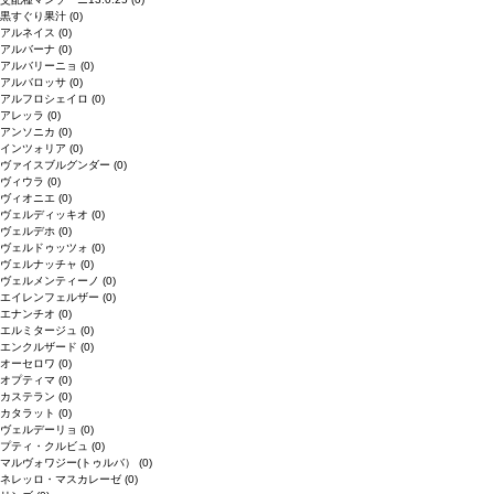
黒すぐり果汁
(0)
アルネイス
(0)
アルバーナ
(0)
アルバリーニョ
(0)
アルバロッサ
(0)
アルフロシェイロ
(0)
アレッラ
(0)
アンソニカ
(0)
インツォリア
(0)
ヴァイスブルグンダー
(0)
ヴィウラ
(0)
ヴィオニエ
(0)
ヴェルディッキオ
(0)
ヴェルデホ
(0)
ヴェルドゥッツォ
(0)
ヴェルナッチャ
(0)
ヴェルメンティーノ
(0)
エイレンフェルザー
(0)
エナンチオ
(0)
エルミタージュ
(0)
エンクルザード
(0)
オーセロワ
(0)
オプティマ
(0)
カステラン
(0)
カタラット
(0)
ヴェルデーリョ
(0)
プティ・クルビュ
(0)
マルヴォワジー(トゥルバ）
(0)
ネレッロ・マスカレーゼ
(0)