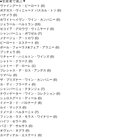
●
生産者で選ぶ
▼
ヴァイングート・ピーロート
(0)
ボデガス・ヴィニャード パスカル・トソ
(0)
パナメラ
(0)
ホワイトへイヴン・ワイン・カンパニー
(0)
ジェラール・ベルトラン
(33)
セコイア・グロウヴ・ヴィニヤード
(0)
シャンパーニュ・ボワゼル
(7)
メナージュ・ア・トロワ
(0)
ピーロート・エステート
(0)
ボール・フォーラス&フェア・アラニー
(0)
ブッチェラ
(0)
リチャード・ハミルトン・ワインズ
(0)
シャトー・クラーク
(0)
シャトー・デ・ローレ
(1)
フレシャス・デ・ロス・アンデス
(0)
リマペレ
(0)
ザ・プリズナー・ワイン・カンパニー
(0)
カ・ディ・フラーティ
(0)
シャンパーニュ・テタンジェ
(7)
ナヴィゲーター・ワイン・コレクション
(0)
シュロスグート・ディール
(0)
ドメーヌ・ド・バロナーク
(8)
ルイ・マックス
(0)
ドメーヌ・ベルターニャ
(7)
フィンカ・ラス・モラス・ワイナリー
(0)
ハイツ・セラー
(0)
パゴ・デ・サルサス
(0)
オヴェハ・ネグラ
(0)
カーディナル・エステート
(0)