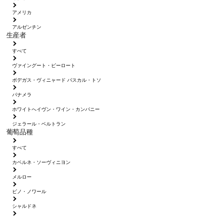
アメリカ
アルゼンチン
生産者
すべて
ヴァイングート・ピーロート
ボデガス・ヴィニャード パスカル・トソ
パナメラ
ホワイトへイヴン・ワイン・カンパニー
ジェラール・ベルトラン
葡萄品種
すべて
カベルネ・ソーヴィニヨン
メルロー
ピノ・ノワール
シャルドネ