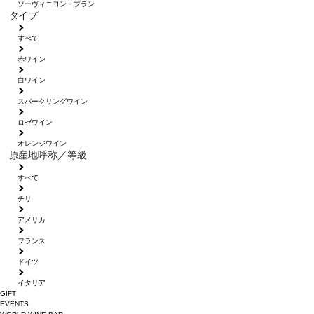
ソーヴィニヨン・ブラン
タイプ
すべて
赤ワイン
白ワイン
スパークリングワイン
ロゼワイン
オレンジワイン
原産地呼称／等級
すべて
チリ
アメリカ
フランス
ドイツ
イタリア
GIFT
EVENTS