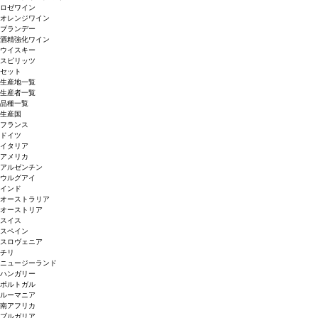
ロゼワイン
オレンジワイン
ブランデー
酒精強化ワイン
ウイスキー
スピリッツ
セット
生産地一覧
生産者一覧
品種一覧
生産国
フランス
ドイツ
イタリア
アメリカ
アルゼンチン
ウルグアイ
インド
オーストラリア
オーストリア
スイス
スペイン
スロヴェニア
チリ
ニュージーランド
ハンガリー
ポルトガル
ルーマニア
南アフリカ
ブルガリア