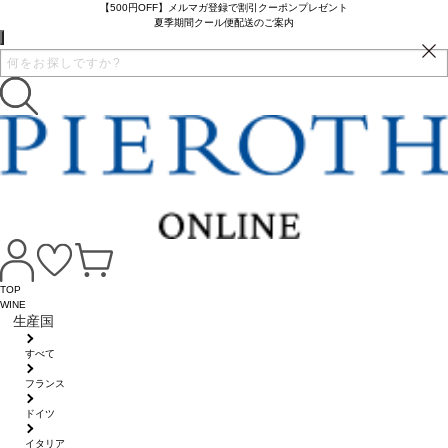
【500円OFF】メルマガ登録で割引クーポンプレゼント
夏季期間クール便配送のご案内
TOP
WINE
生産国
すべて
フランス
ドイツ
イタリア