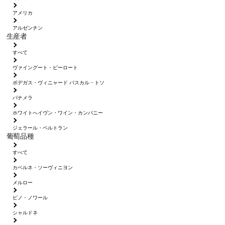
アメリカ
アルゼンチン
生産者
すべて
ヴァイングート・ピーロート
ボデガス・ヴィニャード パスカル・トソ
パナメラ
ホワイトへイヴン・ワイン・カンパニー
ジェラール・ベルトラン
葡萄品種
すべて
カベルネ・ソーヴィニヨン
メルロー
ピノ・ノワール
シャルドネ