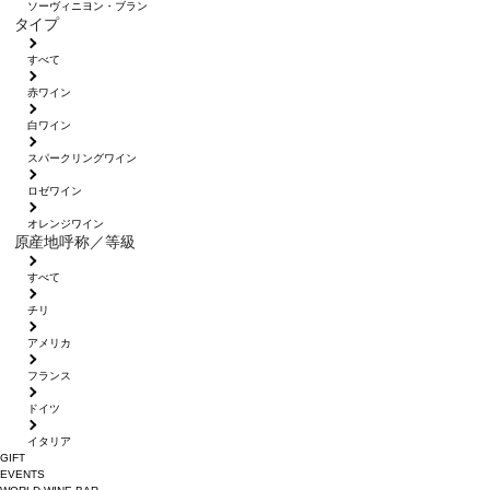
ソーヴィニヨン・ブラン
タイプ
すべて
赤ワイン
白ワイン
スパークリングワイン
ロゼワイン
オレンジワイン
原産地呼称／等級
すべて
チリ
アメリカ
フランス
ドイツ
イタリア
GIFT
EVENTS