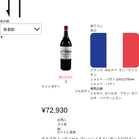
表示順
赤ワイン
新着順
辛口
▼
フランス ボルドー サン・テミリ
オン
残りわずか
シャトー・パヴィ (2021)
750ml
5
シャトー・パヴィ
ライトボディ
葡萄品種:
フルボディ
メルロー, カベルネ・フラン, カベ
ルネ・ソーヴィニヨン
¥72,930
お気に
入り登
録
カートに追加
テイスティングノート
フレッシュ＆エレガントなワイン