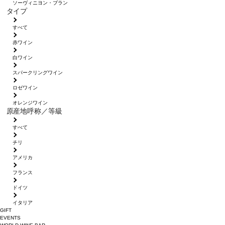
ソーヴィニヨン・ブラン
タイプ
すべて
赤ワイン
白ワイン
スパークリングワイン
ロゼワイン
オレンジワイン
原産地呼称／等級
すべて
チリ
アメリカ
フランス
ドイツ
イタリア
GIFT
EVENTS