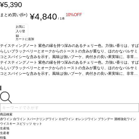
¥5,390
¥4,840
まとめ買い(6+)
10%OFF
/ 1本
お気に
入り登
録
カートに追加
テイスティングノート
紫色の縁を持つ深みのあるチェリー色。力強い香りは、すば
らしいブラックベリーとオークからのトーストの含みが重なり、ほのかなバルサミ
コとスパイシーな含みを示す。風味は強いブーケ、肉付きの良い果実味に、非常に
滑らかで熟成したタンニンを持ち、長い余韻の後味を持つ。
テイスティングノート
紫色の縁を持つ深みのあるチェリー色。力強い香りは、すば
合う料理
赤身肉やラ
ム（ロースト/ソース添え）、ジビエ、チーズやソースを添えた魚介類料理などと好
らしいブラックベリーとオークからのトーストの含みが重なり、ほのかなバルサミ
相性
コとスパイシーな含みを示す。風味は強いブーケ、肉付きの良い果実味に、非常に
葡萄品種
100% ティンタ・デ・トロ（テンプラリーニョ）
*本ヴィンテージが
在庫切れの場合、在庫があり価格が同様の場合は自動的に次のヴィンテージに変更
滑らかで熟成したタンニンを持ち、長い余韻の後味を持つ。
合う料理
赤身肉やラ
されます、ご了承ください。
ム（ロースト/ソース添え）、ジビエ、チーズやソースを添えた魚介類料理などと好
相性
葡萄品種
100% ティンタ・デ・トロ（テンプラリーニョ）
*本ヴィンテージが
在庫切れの場合、在庫があり価格が同様の場合は自動的に次のヴィンテージに変更
されます、ご了承ください。
商品検索
赤ワイン
白ワイン
スパークリングワイン
ロゼワイン
オレンジワイン
ブランデー
酒精強化ワイン
ウイスキー
スピリッツ
セット
生産地
生産者
特集