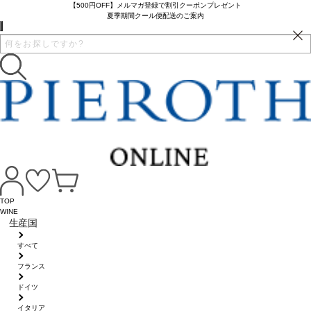
【500円OFF】メルマガ登録で割引クーポンプレゼント
夏季期間クール便配送のご案内
TOP
WINE
生産国
すべて
フランス
ドイツ
イタリア