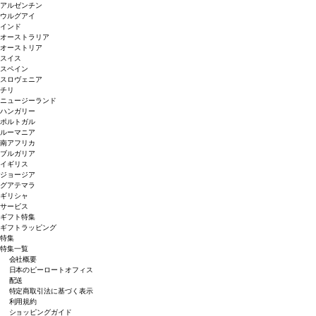
アルゼンチン
ウルグアイ
インド
オーストラリア
オーストリア
スイス
スペイン
スロヴェニア
チリ
ニュージーランド
ハンガリー
ポルトガル
ルーマニア
南アフリカ
ブルガリア
イギリス
ジョージア
グアテマラ
ギリシャ
サービス
ギフト特集
ギフトラッピング
特集
特集一覧
会社概要
日本のピーロートオフィス
配送
特定商取引法に基づく表示
利用規約
ショッピングガイド