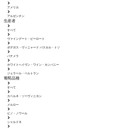
アメリカ
アルゼンチン
生産者
すべて
ヴァイングート・ピーロート
ボデガス・ヴィニャード パスカル・トソ
パナメラ
ホワイトへイヴン・ワイン・カンパニー
ジェラール・ベルトラン
葡萄品種
すべて
カベルネ・ソーヴィニヨン
メルロー
ピノ・ノワール
シャルドネ