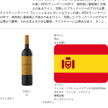
の多い2021ヴィンテージの中で、例外的に凝縮感と力強
さのあるワイン。完熟したブラックベリーのアロマは豊か
テイスティングノート
フレッシュ＆エレガントなワインの多い2021ヴィンテージ
で豪華。それを支える十分な酸味。テクスチャーには厚み
の中で、例外的に凝縮感と力強さのあるワイン。完熟したブラックベリーのアロマ
があり、タンニンも滑らかだが、余韻に強いグリップを感
は豊かで豪華。それを支える十分な酸味。テクスチャーには厚みがあり、タンニン
じる（抽出が強い？）。収穫は9月28日から10月12日にか
も滑らかだが、余韻に強いグリップを感じる（抽出が強い？）。収穫は9月28日か
けて。補糖無しでこのアルコール度数を実現できたのは、
ら10月12日にかけて。補糖無しでこのアルコール度数を実現できたのは、やはりパ
やはりパヴィの持つ南向き斜面のおかげだろう。
葡萄品
ヴィの持つ南向き斜面のおかげだろう。
種
52% メルロー、30% カベルネ・フラン、18% カベル
葡萄品種
52% メルロー、30% カベルネ・
赤ワイン
フラン、18% カベルネ・ソーヴィニヨン
ネ・ソーヴィニヨン
辛口
まとめ買い
スペイン
フィンカ・ソブレニョ クリアンサ (2020)
750ml
在庫あり
ボデガス・フィンカ・ソブレニョ
5
葡萄品種:
ライトボディ
テンプラニーリョ
フルボディ