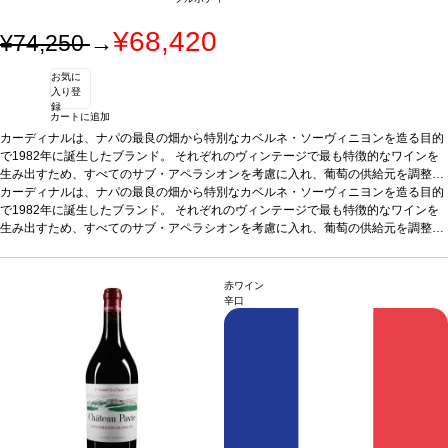
¥68,420
¥74,250
→
お気に
入り登
録
カートに追加
カーディナルは、ナパの最良の畑から特別なカベルネ・ソーヴィニヨンを造る目的
で1982年に誕生したブランド。 それぞれのヴィンテージで最も特徴的なワインを
生み出すため、すべてのサブ・アペラシオンを考慮に入れ、葡萄の供給元を調整し
ます。2001年からワインメーカーを務めるクリストファー・カーペ ンターの芸 術
カーディナルは、ナパの最良の畑から特別なカベルネ・ソーヴィニヨンを造る目的
的な感性が、各ロットを融合させ、構成要素を感じさせながらも１つの完成された
で1982年に誕生したブランド。 それぞれのヴィンテージで最も特徴的なワインを
ワインに仕上げます。 クリストファーの丹念なブレンディングは高く評価され、2
生み出すため、すべてのサブ・アペラシオンを考慮に入れ、葡萄の供給元を調整し
024年にはマスター・ワインメーカー・オブ・ザ・イヤーに選出されました。
ます。2001年からワインメーカーを務めるクリストファー・カーペ ンターの芸 術
テイ
スティングノート
的な感性が、各ロットを融合させ、構成要素を感じさせながらも１つの完成された
喜びに満ちた穏やかな天候、傑出した果実、14の畑の歴史な
ど、2021ヴィンテージは多くの物語を秘めている。ブルーベリー、カシス、ダーク
ワインに仕上げます。 クリストファーの丹念なブレンディングは高く評価され、2
赤ワイン
チョコレートで覆われたエスプレッソ豆、アジアンスパイス、石墨の核に牽引され
024年にはマスター・ワインメーカー・オブ・ザ・イヤーに選出されました。
テイ
辛口
た鮮やかな果実味が際立っている。素晴らしいヴィンテージを体現している。 ‒by
スティングノート
喜びに満ちた穏やかな天候、傑出した果実、14の畑の歴史な
クリストファー・カーペンター（ワインメーカー）
ど、2021ヴィンテージは多くの物語を秘めている。ブルーベリー、カシス、ダーク
葡萄品種
91% カベルネ・ソー
ヴィニヨン, 9%メルロー
チョコレートで覆われたエスプレッソ豆、アジアンスパイス、石墨の核に牽引され
た鮮やかな果実味が際立っている。素晴らしいヴィンテージを体現している。 ‒by
クリストファー・カーペンター（ワインメーカー）
葡萄品種
91% カベルネ・ソー
ヴィニヨン, 9%メルロー