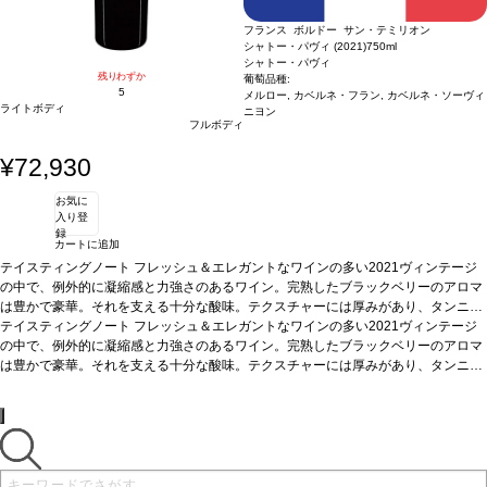
フランス ボルドー サン・テミリオン
シャトー・パヴィ (2021)
750ml
シャトー・パヴィ
残りわずか
葡萄品種:
5
メルロー, カベルネ・フラン, カベルネ・ソーヴィ
ライトボディ
ニヨン
フルボディ
¥72,930
お気に
入り登
録
カートに追加
テイスティングノート
フレッシュ＆エレガントなワインの多い2021ヴィンテージ
の中で、例外的に凝縮感と力強さのあるワイン。完熟したブラックベリーのアロマ
は豊かで豪華。それを支える十分な酸味。テクスチャーには厚みがあり、タンニン
も滑らかだが、余韻に強いグリップを感じる（抽出が強い？）。収穫は9月28日か
テイスティングノート
フレッシュ＆エレガントなワインの多い2021ヴィンテージ
ら10月12日にかけて。補糖無しでこのアルコール度数を実現できたのは、やはりパ
の中で、例外的に凝縮感と力強さのあるワイン。完熟したブラックベリーのアロマ
ヴィの持つ南向き斜面のおかげだろう。
は豊かで豪華。それを支える十分な酸味。テクスチャーには厚みがあり、タンニン
葡萄品種
52% メルロー、30% カベルネ・
フラン、18% カベルネ・ソーヴィニヨン
も滑らかだが、余韻に強いグリップを感じる（抽出が強い？）。収穫は9月28日か
ら10月12日にかけて。補糖無しでこのアルコール度数を実現できたのは、やはりパ
ヴィの持つ南向き斜面のおかげだろう。
葡萄品種
52% メルロー、30% カベルネ・
フラン、18% カベルネ・ソーヴィニヨン