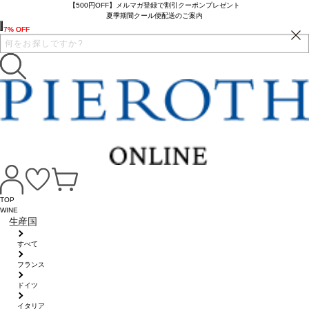
【500円OFF】メルマガ登録で割引クーポンプレゼント
夏季期間クール便配送のご案内
7% OFF
7% OFF
TOP
WINE
生産国
すべて
フランス
ドイツ
イタリア