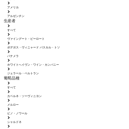
アメリカ
アルゼンチン
生産者
すべて
ヴァイングート・ピーロート
ボデガス・ヴィニャード パスカル・トソ
パナメラ
ホワイトへイヴン・ワイン・カンパニー
ジェラール・ベルトラン
葡萄品種
すべて
カベルネ・ソーヴィニヨン
メルロー
ピノ・ノワール
シャルドネ