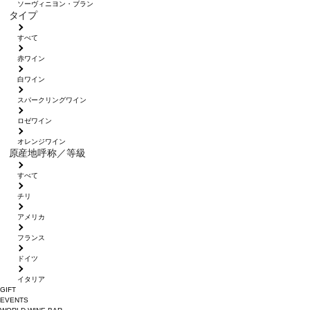
ソーヴィニヨン・ブラン
タイプ
すべて
赤ワイン
白ワイン
スパークリングワイン
ロゼワイン
オレンジワイン
原産地呼称／等級
すべて
チリ
アメリカ
フランス
ドイツ
イタリア
GIFT
EVENTS