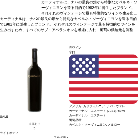
カーディナルは、ナパの最良の畑から特別なカベルネ・ソ
ーヴィニヨンを造る目的で1982年に誕生したブランド。
それぞれのヴィンテージで最も特徴的なワインを生み出す
カーディナルは、ナパの最良の畑から特別なカベルネ・ソーヴィニヨンを造る目的
ため、すべてのサブ・アペラシオンを考慮に入れ、葡萄の
で1982年に誕生したブランド。 それぞれのヴィンテージで最も特徴的なワインを
供給元を調整します。2001年からワインメーカーを務め
生み出すため、すべてのサブ・アペラシオンを考慮に入れ、葡萄の供給元を調整し
るクリストファー・カーペ ンターの芸 術的な感性が、各
ます。2001年からワインメーカーを務めるクリストファー・カーペ ンターの芸 術
ロットを融合させ、構成要素を感じさせながらも１つの完
的な感性が、各ロットを融合させ、構成要素を感じさせながらも１つの完成された
成されたワインに仕上げます。 クリストファーの丹念な
ワインに仕上げます。 クリストファーの丹念なブレンディングは高く評価され、2
ブレンディングは高く評価され、2024年にはマスター・
赤ワイン
024年にはマスター・ワインメーカー・オブ・ザ・イヤーに選出されました。
ワインメーカー・オブ・ザ・イヤーに選出されました。
テイ
辛口
スティングノート
2016年ヴィンテージは、ブラックベリー、ダークチェリー、ブ
テイスティングノート
2016年ヴィンテージは、ブラック
ルーベリーパイ、モカ、スレート、石墨、トーストしたバニラが見事に混ざり合
ベリー、ダークチェリー、ブルーベリーパイ、モカ、スレ
う、魅惑的な逸品。
葡萄品種
ート、石墨、トーストしたバニラが見事に混ざり合う、魅
カベルネ・ソーヴィニヨン 88.9%、メルロー 11.1%
惑的な逸品。
葡萄品種
カベルネ・ソーヴィニヨン 88.
9%、メルロー 11.1%
アメリカ カリフォルニア ナパ・ヴァレー
カーディナル・エステート (2021)
750ml
カーディナル・エステート
SALE
葡萄品種:
在庫あり
カベルネ・ソーヴィニヨン, メルロー
5
ライトボディ
フルボディ