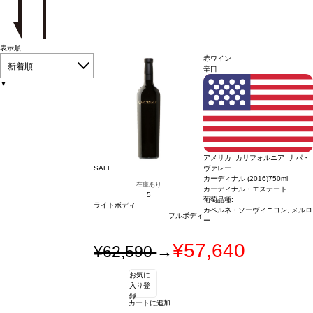
表示順
赤ワイン
新着順
辛口
▼
アメリカ カリフォルニア ナパ・
SALE
ヴァレー
カーディナル (2016)
750ml
在庫あり
カーディナル・エステート
5
葡萄品種:
ライトボディ
カベルネ・ソーヴィニヨン, メルロ
フルボディ
ー
¥57,640
¥62,590
→
お気に
入り登
録
カートに追加