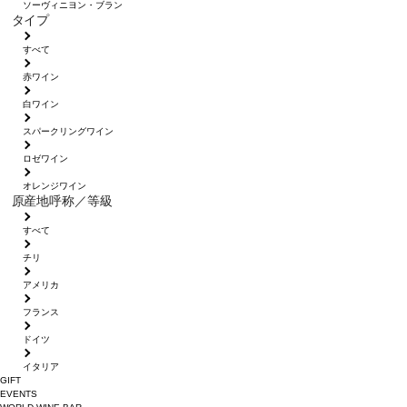
ソーヴィニヨン・ブラン
タイプ
すべて
赤ワイン
白ワイン
スパークリングワイン
ロゼワイン
オレンジワイン
原産地呼称／等級
すべて
チリ
アメリカ
フランス
ドイツ
イタリア
GIFT
EVENTS