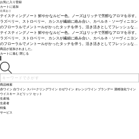
お気に入り登録
カートに追加
在庫あり
テイスティングノート
鮮やかなルビー色。ノーズはリッチで芳醇なアロマを示す。
ラズベリー、ストロベリー、カシスが繊細に絡み合い、カベルネ・ソーヴィニヨン
のフローラルでメントールがかったタッチを伴う。活き活きとしてフレッシュな味
わいを持ち、アタックはソフトで、たっぷりとしたメルローに運ばれる。ミッドパ
テイスティングノート
鮮やかなルビー色。ノーズはリッチで芳醇なアロマを示す。
レットの広がりは、優れたカベルネ・フランによって肉付けされ、甘美なカベル
ラズベリー、ストロベリー、カシスが繊細に絡み合い、カベルネ・ソーヴィニヨン
ネ・ソーヴィニヨンが調和して続き、堂々とした個性を与えている。完璧に統合さ
のフローラルでメントールがかったタッチを伴う。活き活きとしてフレッシュな味
れたタンニンに、石墨のテクスチャーが口の中を撫でる。後味は驚くほど風味豊か
わいを持ち、アタックはソフトで、たっぷりとしたメルローに運ばれる。ミッドパ
商品が追加されました。
カートに進む
閉じる
で長い。
レットの広がりは、優れたカベルネ・フランによって肉付けされ、甘美なカベル
葡萄品種
37% メルロー、32% カベルネ・フラン、31% カベルネ・ソー
ヴィニヨン
ネ・ソーヴィニヨンが調和して続き、堂々とした個性を与えている。完璧に統合さ
れたタンニンに、石墨のテクスチャーが口の中を撫でる。後味は驚くほど風味豊か
で長い。
葡萄品種
37% メルロー、32% カベルネ・フラン、31% カベルネ・ソー
ヴィニヨン
商品検索
赤ワイン
白ワイン
スパークリングワイン
ロゼワイン
オレンジワイン
ブランデー
酒精強化ワイン
ウイスキー
スピリッツ
セット
生産地
生産者
特集
サービス