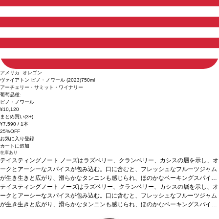
アメリカ オレゴン
ヴァイアトン ピノ・ノワール (2023)
750ml
アーチェリー・サミット・ワイナリー
葡萄品種:
ピノ・ノワール
¥10,120
まとめ買い(3+)
¥7,590
/ 1本
25%OFF
お気に入り登録
カートに追加
在庫あり
テイスティングノート
ノーズはラズベリー、クランベリー、カシスの層を示し、オ
ークとアーシーなスパイスが包み込む。口に含むと、フレッシュなフルーツジャム
が生き生きと広がり、滑らかなタンニンも感じられ、ほのかなベーキングスパイス
を伴う。5-10年は素晴らしく展開する逸品。
テイスティングノート
ノーズはラズベリー、クランベリー、カシスの層を示し、オ
合う料理
サーモン、キャロットサラ
ダなどと好相性
ークとアーシーなスパイスが包み込む。口に含むと、フレッシュなフルーツジャム
葡萄品種
100% ピノ・ノワール
サスティナブル認証
LIVE認証
*本
ヴィンテージが在庫切れの場合、在庫があり価格が同様の場合は自動的に次のヴィ
が生き生きと広がり、滑らかなタンニンも感じられ、ほのかなベーキングスパイス
ンテージに変更されます、ご了承ください。
を伴う。5-10年は素晴らしく展開する逸品。
合う料理
サーモン、キャロットサラ