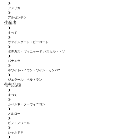
アメリカ
アルゼンチン
生産者
すべて
ヴァイングート・ピーロート
ボデガス・ヴィニャード パスカル・トソ
パナメラ
ホワイトへイヴン・ワイン・カンパニー
ジェラール・ベルトラン
葡萄品種
すべて
カベルネ・ソーヴィニヨン
メルロー
ピノ・ノワール
シャルドネ