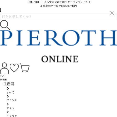
【500円OFF】メルマガ登録で割引クーポンプレゼント
夏季期間クール便配送のご案内
TOP
WINE
生産国
すべて
フランス
ドイツ
イタリア