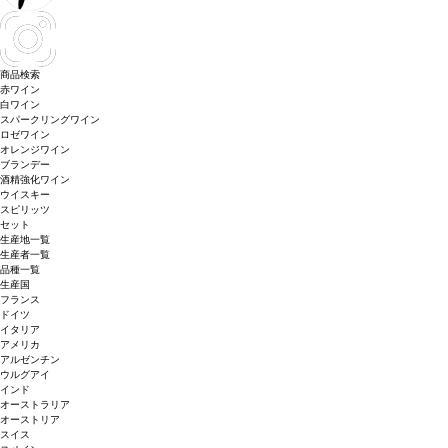
商品検索
赤ワイン
白ワイン
スパークリングワイン
ロゼワイン
オレンジワイン
ブランデー
酒精強化ワイン
ウイスキー
スピリッツ
セット
生産地一覧
生産者一覧
品種一覧
生産国
フランス
ドイツ
イタリア
アメリカ
アルゼンチン
ウルグアイ
インド
オーストラリア
オーストリア
スイス