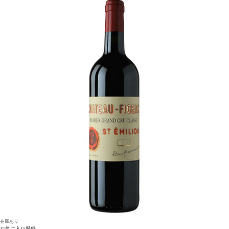
ダなどと好相性
葡萄品種
100% ピノ・ノワール
サスティナブル認証
LIVE認証
*本
ヴィンテージが在庫切れの場合、在庫があり価格が同様の場合は自動的に次のヴィ
ンテージに変更されます、ご了承ください。
在庫あり
お気に入り登録