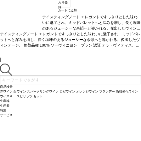
入り登
録
カートに追加
テイスティングノート
エレガントですっきりとした味わ
いに魅了され、ミッドパレットへと深みを増し、長く塩味
のあるジューシーな余韻へと導かれる。傑出したヴィンテ
テイスティングノート
エレガントですっきりとした味わいに魅了され、ミッドパレ
ージ。
葡萄品種
100% ソーヴィニヨン・ブラン
認証
テ
ットへと深みを増し、長く塩味のあるジューシーな余韻へと導かれる。傑出したヴ
ラ・ヴィティス、HVE3認証
*本ヴィンテージが在庫切れ
ィンテージ。
葡萄品種
100% ソーヴィニヨン・ブラン
の場合、在庫があり価格が同様の場合は自動的に次のヴィ
認証
テラ・ヴィティス、HV
E3認証
*本ヴィンテージが在庫切れの場合、在庫があり価格が同様の場合は自動的
ンテージに変更されますのでご了承ください。
に次のヴィンテージに変更されますのでご了承ください。
商品検索
赤ワイン
白ワイン
スパークリングワイン
ロゼワイン
オレンジワイン
ブランデー
酒精強化ワイン
ウイスキー
スピリッツ
セット
生産地
生産者
特集
サービス