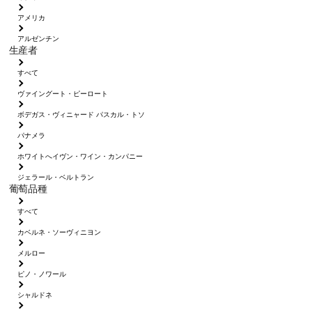
アメリカ
アルゼンチン
生産者
すべて
ヴァイングート・ピーロート
ボデガス・ヴィニャード パスカル・トソ
パナメラ
ホワイトへイヴン・ワイン・カンパニー
ジェラール・ベルトラン
葡萄品種
すべて
カベルネ・ソーヴィニヨン
メルロー
ピノ・ノワール
シャルドネ