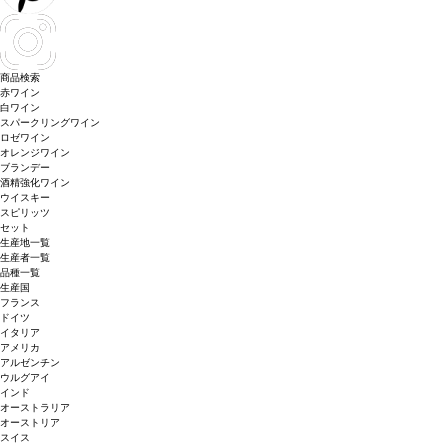
商品検索
赤ワイン
白ワイン
スパークリングワイン
ロゼワイン
オレンジワイン
ブランデー
酒精強化ワイン
ウイスキー
スピリッツ
セット
生産地一覧
生産者一覧
品種一覧
生産国
フランス
ドイツ
イタリア
アメリカ
アルゼンチン
ウルグアイ
インド
オーストラリア
オーストリア
スイス