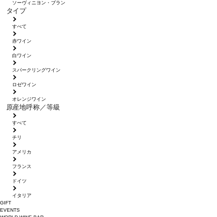
ソーヴィニヨン・ブラン
タイプ
すべて
赤ワイン
白ワイン
スパークリングワイン
ロゼワイン
オレンジワイン
原産地呼称／等級
すべて
チリ
アメリカ
フランス
ドイツ
イタリア
GIFT
EVENTS