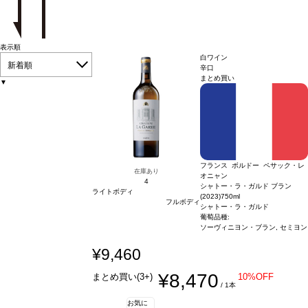
表示順
白ワイン
新着順
辛口
まとめ買い
▼
フランス ボルドー ペサック・レ
在庫あり
オニャン
4
シャトー・ラ・ガルド ブラン
ライトボディ
(2023)
750ml
フルボディ
シャトー・ラ・ガルド
葡萄品種:
ソーヴィニヨン・ブラン, セミヨン
¥9,460
¥8,470
まとめ買い(3+)
10%OFF
/ 1本
お気に