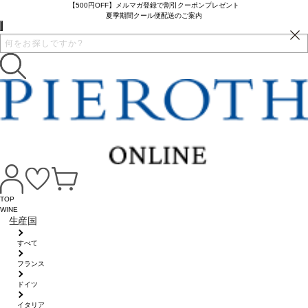
【500円OFF】メルマガ登録で割引クーポンプレゼント
夏季期間クール便配送のご案内
TOP
WINE
生産国
すべて
フランス
ドイツ
イタリア