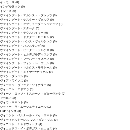
イ・モーリ
(0)
イングルヌック
(0)
インドス
(0)
ヴァイングート・エルンスト・ブレッツ
(0)
ヴァイングート・ケスター・ヴォルフ
(0)
ヴァイングート・ゲブリューダーシュテッフ
(0)
ヴァイングート・スターク
(0)
ヴァイングート・デクスハイマー
(0)
ヴァイングート・ドクター・ローゼン
(2)
ヴァイングート・ハンス・ヴィルシンク
(0)
ヴァイングート・ハンスラング
(0)
ヴァイングート・ピーター・テルゲス
(0)
ヴァイングート・ヒルデガルディスホフ
(0)
ヴァイングート・フーバートゥスホフ
(0)
ヴァイングート・フォン・ヘーヴェル
(0)
ヴァイングート・マルクス・モリトール
(0)
ヴァイングート・メイヤー=ナッケル
(0)
ヴァン・ブレバン
(0)
ヴィア・ワインズ
(0)
ヴィーニャ・ヴィック・ワイナリー
(5)
ヴィーニャ・エドマラ
(0)
ヴィーノ・ロッソ・トスカーノ・ダターヴォラ
(0)
アカルア
(3)
ヴィウ・マネント
(0)
シャトー・ラ・ムーシュティエール
(1)
LGIワインズ
(3)
ヴィコント・ベルナール・ドゥ・ロマネ
(0)
ヴィティクルトーレス マス・ダン・ジル
(0)
ヴィニェド・チャドウィック
(4)
ヴィニェドス・イ・ボデガス・ムニョス
(4)