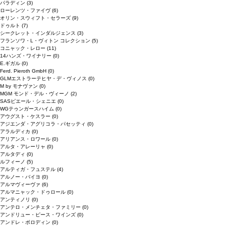
パラディン
(3)
ローレンツ・ファイヴ
(6)
オリン・スウィフト・セラーズ
(9)
ドゥルト
(7)
シークレット・インダルジェンス
(3)
フランソワ・L・ヴィトン コレクション
(5)
コニャック・レロー
(11)
14ハンズ・ワイナリー
(0)
E.ギガル
(0)
Ferd. Pieroth GmbH
(0)
GLMエストラーテヒヤ・デ・ヴィノス
(0)
M by モナヴァン
(0)
MGM モンド・デル・ヴィーノ
(2)
SASピエール・シェニエ
(0)
WGテゥンガースハイム
(0)
アウグスト・ケスラー
(0)
アジエンダ・アグリコラ・パセッティ
(0)
アラルディカ
(0)
アリアンス・ロワール
(0)
アルタ・アレーリャ
(0)
アルタディ
(0)
ルフィーノ
(5)
アルティガ・フュステル
(4)
アルノー・バイヨ
(0)
アルマヴィーヴァ
(6)
アルマニャック・ドゥロール
(0)
アンティノリ
(0)
アンテロ・メンチェタ・ファミリー
(0)
アンドリュー・ピース・ワインズ
(0)
アンドレ・ボロディン
(0)