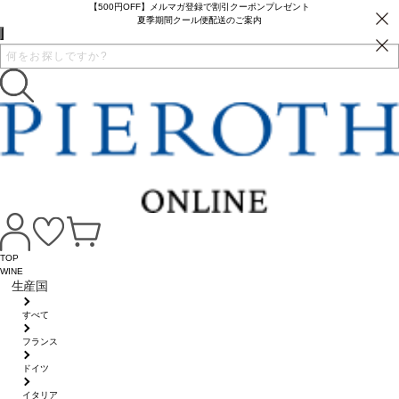
【500円OFF】メルマガ登録で割引クーポンプレゼント
夏季期間クール便配送のご案内
TOP
WINE
生産国
すべて
フランス
ドイツ
イタリア