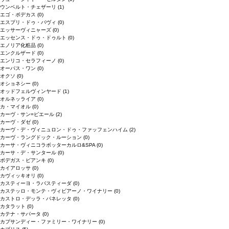
ウンベルト・チェザーリ
(1)
エゴ・ボデカス
(0)
エスプリ・ドゥ・パヴィ
(0)
エッサーヴィニャーズ
(0)
エッセンス・ドゥ・ドゥルト
(0)
エノリア化粧品
(0)
エンクルザード
(0)
エンリコ・セラフィーノ
(0)
オーパス・ワン
(0)
オクソ
(0)
オショネシー
(0)
オッドフェルヴィンヤード
(1)
オルネッライア
(0)
カ・マイオル
(0)
カーヴ・サン=ピエール
(2)
カーヴ・ダゼ
(0)
カーヴ・デ・ヴィニュロン・ドゥ・ファッフェンハイム
(2)
カーヴ・ラングドック・ルーション
(0)
カーサ・ヴィニコラボッターカルロ&SPA
(0)
カーサ・デ・サンタール
(0)
ボデガス・ビアンキ
(0)
カイアロッサ
(0)
カヴィッキオリ
(0)
カスティーヨ・ラバスティーダ
(0)
カステッロ・モンテ・ヴィビアーノ・ワイナリー
(0)
カストロ・デッラ・パネレッタ
(0)
カタラット
(0)
カテナ・サパータ
(0)
カプサンディー・ファミリー・ワイナリー
(0)