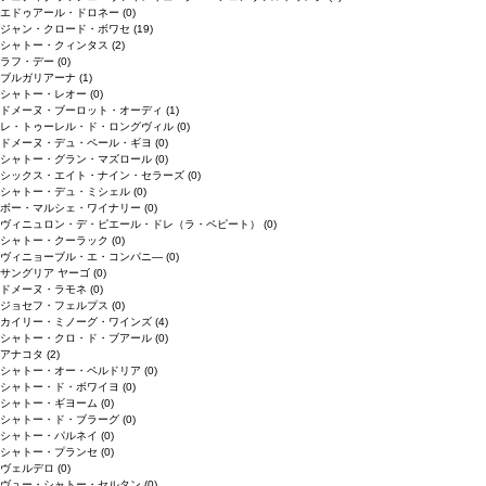
エドゥアール・ドロネー
(0)
ジャン・クロード・ボワセ
(19)
シャトー・クィンタス
(2)
ラフ・デー
(0)
ブルガリアーナ
(1)
シャトー・レオー
(0)
ドメーヌ・ブーロット・オーディ
(1)
レ・トゥーレル・ド・ロングヴィル
(0)
ドメーヌ・デュ・ペール・ギヨ
(0)
シャトー・グラン・マズロール
(0)
シックス・エイト・ナイン・セラーズ
(0)
シャトー・デュ・ミシェル
(0)
ボー・マルシェ・ワイナリー
(0)
ヴィニュロン・デ・ピエール・ドレ（ラ・ペピート）
(0)
シャトー・クーラック
(0)
ヴィニョーブル・エ・コンパニ―
(0)
サングリア ヤーゴ
(0)
ドメーヌ・ラモネ
(0)
ジョセフ・フェルプス
(0)
カイリー・ミノーグ・ワインズ
(4)
シャトー・クロ・ド・ブアール
(0)
アナコタ
(2)
シャトー・オー・ペルドリア
(0)
シャトー・ド・ボワイヨ
(0)
シャトー・ギヨーム
(0)
シャトー・ド・ブラーグ
(0)
シャトー・パルネイ
(0)
シャトー・プランセ
(0)
ヴェルデロ
(0)
ヴュー・シャトー・セルタン
(0)