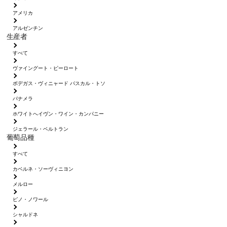
アメリカ
アルゼンチン
生産者
すべて
ヴァイングート・ピーロート
ボデガス・ヴィニャード パスカル・トソ
パナメラ
ホワイトへイヴン・ワイン・カンパニー
ジェラール・ベルトラン
葡萄品種
すべて
カベルネ・ソーヴィニヨン
メルロー
ピノ・ノワール
シャルドネ