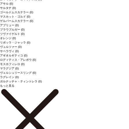
アサル
(0)
サルタナ
(0)
ゴールドムスカテラー
(0)
マスカット・ゴルド
(0)
ゲルバームスカテラー
(0)
アブリュー
(0)
ブラウブルガー
(0)
ツヴァイゲルト
(0)
オレンジ
(0)
リボッラ・ジャッラ
(0)
ヴュルツァー
(0)
サペラヴィ
(0)
アギオルギティコ
(0)
ロディティス・アレポウ
(0)
モスホフィレロ
(0)
マラグジア
(0)
ヴェルシュリースリング
(0)
ラグレイン
(0)
ガルナッチャ・ティントレラ
(0)
もっと見る