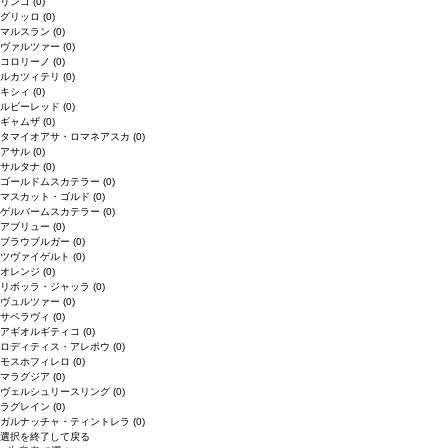
リンゴ
(0)
グリッロ
(0)
マルスラン
(0)
ヴァルツァー
(0)
コロリーノ
(0)
ルカツィテリ
(0)
キシィ
(0)
ルビーレッド
(0)
ギャムザ
(0)
タマイオアサ・ロマネアスカ
(0)
アサル
(0)
サルタナ
(0)
ゴールドムスカテラー
(0)
マスカット・ゴルド
(0)
ゲルバームスカテラー
(0)
アブリュー
(0)
ブラウブルガー
(0)
ツヴァイゲルト
(0)
オレンジ
(0)
リボッラ・ジャッラ
(0)
ヴュルツァー
(0)
サペラヴィ
(0)
アギオルギティコ
(0)
ロディティス・アレポウ
(0)
モスホフィレロ
(0)
マラグジア
(0)
ヴェルシュリースリング
(0)
ラグレイン
(0)
ガルナッチャ・ティントレラ
(0)
選択を終了して戻る