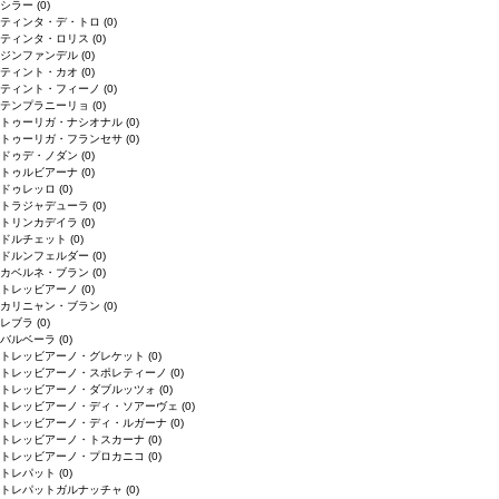
シラー
(0)
ティンタ・デ・トロ
(0)
ティンタ・ロリス
(0)
ジンファンデル
(0)
ティント・カオ
(0)
ティント・フィーノ
(0)
テンプラニーリョ
(0)
トゥーリガ・ナシオナル
(0)
トゥーリガ・フランセサ
(0)
ドゥデ・ノダン
(0)
トゥルビアーナ
(0)
ドゥレッロ
(0)
トラジャデューラ
(0)
トリンカデイラ
(0)
ドルチェット
(0)
ドルンフェルダー
(0)
カベルネ・ブラン
(0)
トレッビアーノ
(0)
カリニャン・ブラン
(0)
レブラ
(0)
バルベーラ
(0)
トレッビアーノ・グレケット
(0)
トレッビアーノ・スポレティーノ
(0)
トレッビアーノ・ダブルッツォ
(0)
トレッビアーノ・ディ・ソアーヴェ
(0)
トレッビアーノ・ディ・ルガーナ
(0)
トレッビアーノ・トスカーナ
(0)
トレッビアーノ・プロカニコ
(0)
トレパット
(0)
トレパットガルナッチャ
(0)