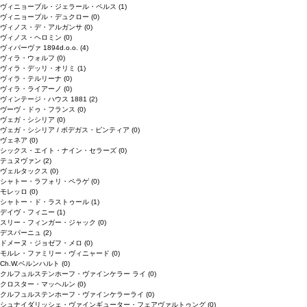
ヴィニョーブル・ジェラール・ペルス
(1)
ヴィニョーブル・デュクロー
(0)
ヴィノス・デ・アルガンサ
(0)
ヴィノス・ヘロミン
(0)
ヴィパーヴァ 1894d.o.o.
(4)
ヴィラ・ウォルフ
(0)
ヴィラ・デッリ・オリミ
(1)
ヴィラ・テルリーナ
(0)
ヴィラ・ライアーノ
(0)
ヴィンテージ・ハウス 1881
(2)
ヴーヴ・ドゥ・フランス
(0)
ヴェガ・シシリア
(0)
ヴェガ・シシリア / ボデガス・ピンティア
(0)
ヴェネア
(0)
シックス・エイト・ナイン・セラーズ
(0)
テュヌヴァン
(2)
ヴェルタックス
(0)
シャトー・ラフォリ・ペラゲ
(0)
モレッロ
(0)
シャトー・ド・ラストゥール
(1)
デイヴ・フィニー
(1)
スリー・フィンガー・ジャック
(0)
デスパーニュ
(2)
ドメーヌ・ジョゼフ・メロ
(0)
モルレ・ファミリー・ヴィニャード
(0)
Ch.W.ベルンハルト
(0)
クルフュルステンホーフ・ヴァインケラー ライ
(0)
クロスター・マッヘルン
(0)
クルフュルステンホーフ・ヴァインケラーライ
(0)
シュナイダリッシェ・ヴァインギューター・フェアヴァルトゥング
(0)