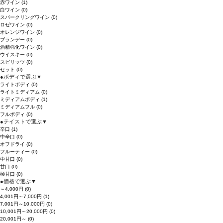
赤ワイン
(1)
白ワイン
(0)
スパークリングワイン
(0)
ロゼワイン
(0)
オレンジワイン
(0)
ブランデー
(0)
酒精強化ワイン
(0)
ウイスキー
(0)
スピリッツ
(0)
セット
(0)
●
ボディで選ぶ
▼
ライトボディ
(0)
ライトミディアム
(0)
ミディアムボディ
(1)
ミディアムフル
(0)
フルボディ
(0)
●
テイストで選ぶ
▼
辛口
(1)
中辛口
(0)
オフドライ
(0)
フルーティー
(0)
中甘口
(0)
甘口
(0)
極甘口
(0)
●
価格で選ぶ
▼
～4,000円
(0)
4,001円～7,000円
(1)
7,001円～10,000円
(0)
10,001円～20,000円
(0)
20,001円～
(0)