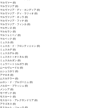
マルヴァー
(0)
マルヴァジア
(0)
マルヴァジア・ディ・カンディア
(0)
マルヴァジア・ディ・ラツィオ
(0)
マルヴァジア・ネッラ
(0)
マルヴァジア・フィナ
(0)
マルヴァジア・フィンカ
(0)
マルサンヌ
(0)
マルセラン
(0)
マルツェミーノ
(0)
マルベック
(0)
ミュスカ
(0)
ミュスカ・ド・フロンティニャン
(0)
ミュスカデ
(0)
ミュスカデル
(0)
ミュスカト＝オトネル
(0)
ミュスカルダン
(0)
ミュラー＝トゥルガウ
(0)
ムールヴェードル
(0)
ムシュコタリ
(0)
アマロネ
(0)
ムスカテラー
(0)
ムロン・ド・ブルゴーニュ
(0)
メルロー・ブラッシュ
(0)
メンシア
(0)
モーザック
(0)
モスカート
(0)
モスカート・アレクサンドリア
(0)
アラゴネス
(0)
モスカート・ジャッロ
(0)