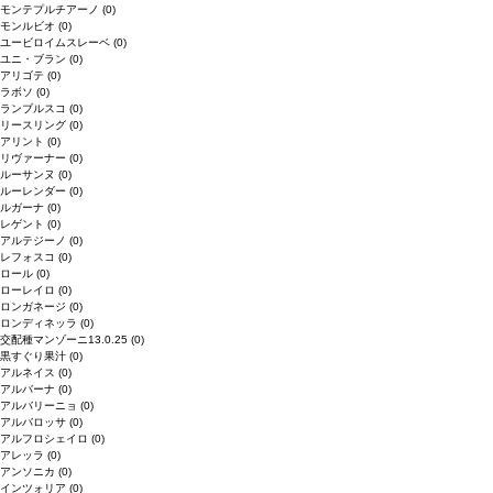
モンテプルチアーノ
(0)
モンルビオ
(0)
ユービロイムスレーベ
(0)
ユニ・ブラン
(0)
アリゴテ
(0)
ラボソ
(0)
ランブルスコ
(0)
リースリング
(0)
アリント
(0)
リヴァーナー
(0)
ルーサンヌ
(0)
ルーレンダー
(0)
ルガーナ
(0)
レゲント
(0)
アルテジーノ
(0)
レフォスコ
(0)
ロール
(0)
ローレイロ
(0)
ロンガネージ
(0)
ロンディネッラ
(0)
交配種マンゾーニ13.0.25
(0)
黒すぐり果汁
(0)
アルネイス
(0)
アルバーナ
(0)
アルバリーニョ
(0)
アルバロッサ
(0)
アルフロシェイロ
(0)
アレッラ
(0)
アンソニカ
(0)
インツォリア
(0)