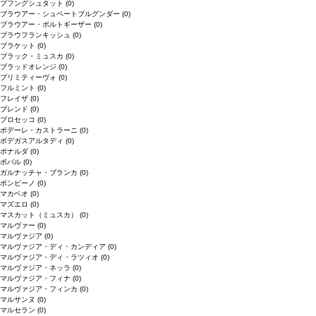
プフングシュタット
(0)
ブラウアー・シュペートブルグンダー
(0)
ブラウアー・ポルトギーザー
(0)
ブラウフランキッシュ
(0)
ブラケット
(0)
ブラック・ミュスカ
(0)
ブラッドオレンジ
(0)
プリミティーヴォ
(0)
フルミント
(0)
フレイザ
(0)
ブレンド
(0)
プロセッコ
(0)
ポデーレ・カストラーニ
(0)
ボデガスアルタディ
(0)
ボナルダ
(0)
ボバル
(0)
ガルナッチャ・ブランカ
(0)
ボンビーノ
(0)
マカベオ
(0)
マズエロ
(0)
マスカット（ミュスカ）
(0)
マルヴァー
(0)
マルヴァジア
(0)
マルヴァジア・ディ・カンディア
(0)
マルヴァジア・ディ・ラツィオ
(0)
マルヴァジア・ネッラ
(0)
マルヴァジア・フィナ
(0)
マルヴァジア・フィンカ
(0)
マルサンヌ
(0)
マルセラン
(0)