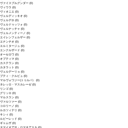
ヴァイスブルグンダー
(0)
ヴィウラ
(0)
ヴィオニエ
(0)
ヴェルディッキオ
(0)
ヴェルデホ
(0)
ヴェルドゥッツォ
(0)
ヴェルナッチャ
(0)
ヴェルメンティーノ
(0)
エイレンフェルザー
(0)
エナンチオ
(0)
エルミタージュ
(0)
エンクルザード
(0)
オーセロワ
(0)
オプティマ
(0)
カステラン
(0)
カタラット
(0)
ヴェルデーリョ
(0)
プティ・クルビュ
(0)
マルヴォワジー(トゥルバ）
(0)
ネレッロ・マスカレーゼ
(0)
リンゴ
(0)
グリッロ
(0)
マルスラン
(0)
ヴァルツァー
(0)
コロリーノ
(0)
ルカツィテリ
(0)
キシィ
(0)
ルビーレッド
(0)
ギャムザ
(0)
タマイオアサ・ロマネアスカ
(0)