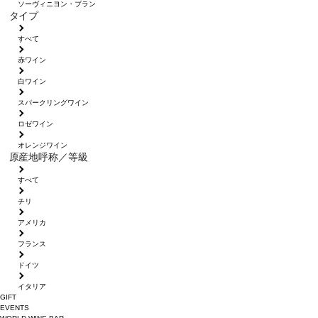
ソーヴィニヨン・ブラン
タイプ
すべて
赤ワイン
白ワイン
スパークリングワイン
ロゼワイン
オレンジワイン
原産地呼称／等級
すべて
チリ
アメリカ
フランス
ドイツ
イタリア
GIFT
EVENTS