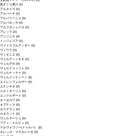
黒すぐり果汁
(0)
アルネイス
(0)
アルバーナ
(0)
アルバリーニョ
(0)
アルバロッサ
(0)
アルフロシェイロ
(0)
アレッラ
(0)
アンソニカ
(0)
インツォリア
(0)
ヴァイスブルグンダー
(0)
ヴィウラ
(0)
ヴィオニエ
(0)
ヴェルディッキオ
(0)
ヴェルデホ
(0)
ヴェルドゥッツォ
(0)
ヴェルナッチャ
(0)
ヴェルメンティーノ
(0)
エイレンフェルザー
(0)
エナンチオ
(0)
エルミタージュ
(0)
エンクルザード
(0)
オーセロワ
(0)
オプティマ
(0)
カステラン
(0)
カタラット
(0)
ヴェルデーリョ
(0)
プティ・クルビュ
(0)
マルヴォワジー(トゥルバ）
(0)
ネレッロ・マスカレーゼ
(0)