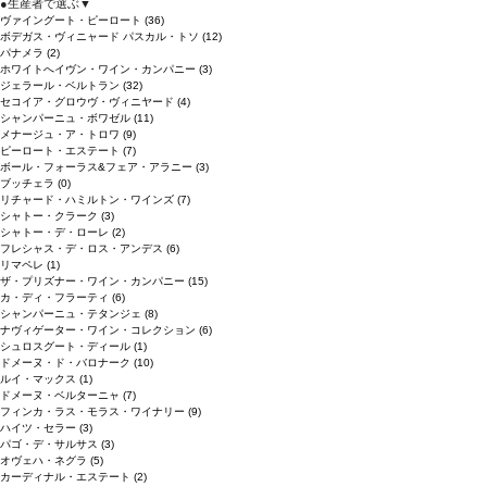
●
生産者で選ぶ
▼
ヴァイングート・ピーロート
(36)
ボデガス・ヴィニャード パスカル・トソ
(12)
パナメラ
(2)
ホワイトへイヴン・ワイン・カンパニー
(3)
ジェラール・ベルトラン
(32)
セコイア・グロウヴ・ヴィニヤード
(4)
シャンパーニュ・ボワゼル
(11)
メナージュ・ア・トロワ
(9)
ピーロート・エステート
(7)
ボール・フォーラス&フェア・アラニー
(3)
ブッチェラ
(0)
リチャード・ハミルトン・ワインズ
(7)
シャトー・クラーク
(3)
シャトー・デ・ローレ
(2)
フレシャス・デ・ロス・アンデス
(6)
リマペレ
(1)
ザ・プリズナー・ワイン・カンパニー
(15)
カ・ディ・フラーティ
(6)
シャンパーニュ・テタンジェ
(8)
ナヴィゲーター・ワイン・コレクション
(6)
シュロスグート・ディール
(1)
ドメーヌ・ド・バロナーク
(10)
ルイ・マックス
(1)
ドメーヌ・ベルターニャ
(7)
フィンカ・ラス・モラス・ワイナリー
(9)
ハイツ・セラー
(3)
パゴ・デ・サルサス
(3)
オヴェハ・ネグラ
(5)
カーディナル・エステート
(2)