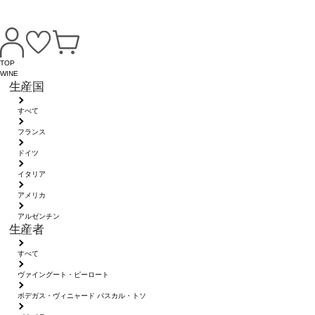
TOP
WINE
生産国
すべて
フランス
ドイツ
イタリア
アメリカ
アルゼンチン
生産者
すべて
ヴァイングート・ピーロート
ボデガス・ヴィニャード パスカル・トソ