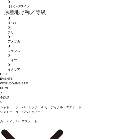
オレンジワイン
原産地呼称／等級
すべて
チリ
アメリカ
フランス
ドイツ
イタリア
GIFT
EVENTS
WORLD WINE BAR
HOME
>
全商品
>
シャトー・ラ・パペトゥリー
&
カーディナル・エステート
シャトー・ラ・パペトゥリー
カーディナル・エステート