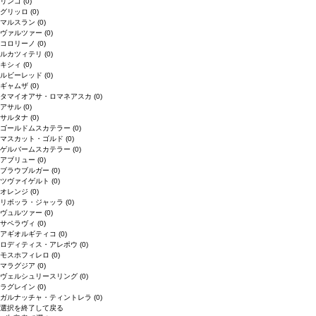
リンゴ
(0)
グリッロ
(0)
マルスラン
(0)
ヴァルツァー
(0)
コロリーノ
(0)
ルカツィテリ
(0)
キシィ
(0)
ルビーレッド
(0)
ギャムザ
(0)
タマイオアサ・ロマネアスカ
(0)
アサル
(0)
サルタナ
(0)
ゴールドムスカテラー
(0)
マスカット・ゴルド
(0)
ゲルバームスカテラー
(0)
アブリュー
(0)
ブラウブルガー
(0)
ツヴァイゲルト
(0)
オレンジ
(0)
リボッラ・ジャッラ
(0)
ヴュルツァー
(0)
サペラヴィ
(0)
アギオルギティコ
(0)
ロディティス・アレポウ
(0)
モスホフィレロ
(0)
マラグジア
(0)
ヴェルシュリースリング
(0)
ラグレイン
(0)
ガルナッチャ・ティントレラ
(0)
選択を終了して戻る