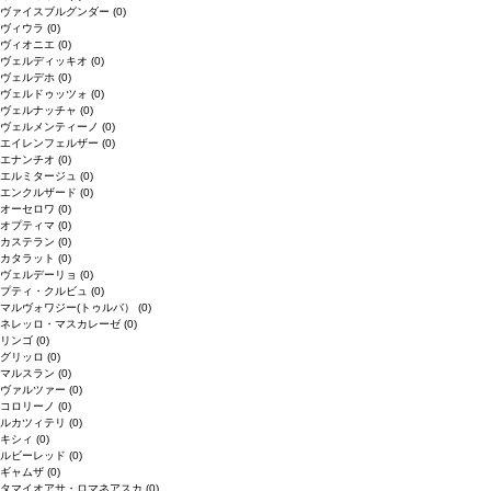
ヴァイスブルグンダー
(0)
ヴィウラ
(0)
ヴィオニエ
(0)
ヴェルディッキオ
(0)
ヴェルデホ
(0)
ヴェルドゥッツォ
(0)
ヴェルナッチャ
(0)
ヴェルメンティーノ
(0)
エイレンフェルザー
(0)
エナンチオ
(0)
エルミタージュ
(0)
エンクルザード
(0)
オーセロワ
(0)
オプティマ
(0)
カステラン
(0)
カタラット
(0)
ヴェルデーリョ
(0)
プティ・クルビュ
(0)
マルヴォワジー(トゥルバ）
(0)
ネレッロ・マスカレーゼ
(0)
リンゴ
(0)
グリッロ
(0)
マルスラン
(0)
ヴァルツァー
(0)
コロリーノ
(0)
ルカツィテリ
(0)
キシィ
(0)
ルビーレッド
(0)
ギャムザ
(0)
タマイオアサ・ロマネアスカ
(0)