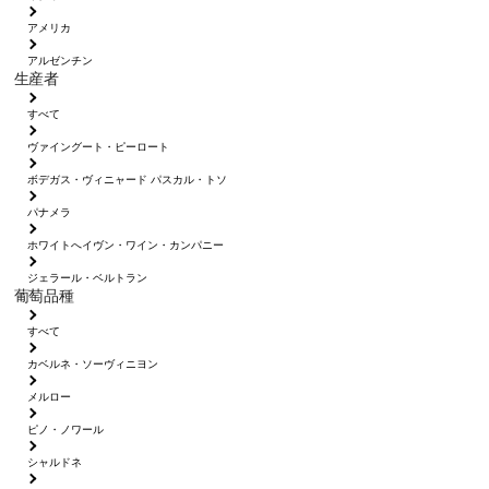
アメリカ
アルゼンチン
生産者
すべて
ヴァイングート・ピーロート
ボデガス・ヴィニャード パスカル・トソ
パナメラ
ホワイトへイヴン・ワイン・カンパニー
ジェラール・ベルトラン
葡萄品種
すべて
カベルネ・ソーヴィニヨン
メルロー
ピノ・ノワール
シャルドネ