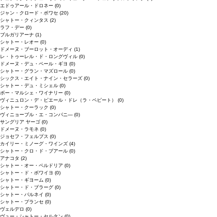
エドゥアール・ドロネー
(0)
ジャン・クロード・ボワセ
(20)
シャトー・クィンタス
(2)
ラフ・デー
(0)
ブルガリアーナ
(1)
シャトー・レオー
(0)
ドメーヌ・ブーロット・オーディ
(1)
レ・トゥーレル・ド・ロングヴィル
(0)
ドメーヌ・デュ・ペール・ギヨ
(0)
シャトー・グラン・マズロール
(0)
シックス・エイト・ナイン・セラーズ
(0)
シャトー・デュ・ミシェル
(0)
ボー・マルシェ・ワイナリー
(0)
ヴィニュロン・デ・ピエール・ドレ（ラ・ペピート）
(0)
シャトー・クーラック
(0)
ヴィニョーブル・エ・コンパニ―
(0)
サングリア ヤーゴ
(0)
ドメーヌ・ラモネ
(0)
ジョセフ・フェルプス
(0)
カイリー・ミノーグ・ワインズ
(4)
シャトー・クロ・ド・ブアール
(0)
アナコタ
(2)
シャトー・オー・ペルドリア
(0)
シャトー・ド・ボワイヨ
(0)
シャトー・ギヨーム
(0)
シャトー・ド・ブラーグ
(0)
シャトー・パルネイ
(0)
シャトー・プランセ
(0)
ヴェルデロ
(0)
ヴュー・シャトー・セルタン
(0)