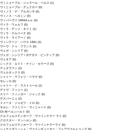
ヴィニョーブル・ジェラール・ペルス
(1)
ヴィニョーブル・デュクロー
(0)
ヴィノス・デ・アルガンサ
(0)
ヴィノス・ヘロミン
(0)
ヴィパーヴァ 1894d.o.o.
(4)
ヴィラ・ウォルフ
(0)
ヴィラ・デッリ・オリミ
(1)
ヴィラ・テルリーナ
(0)
ヴィラ・ライアーノ
(0)
ヴィンテージ・ハウス 1881
(2)
ヴーヴ・ドゥ・フランス
(0)
ヴェガ・シシリア
(0)
ヴェガ・シシリア / ボデガス・ピンティア
(0)
ヴェネア
(0)
シックス・エイト・ナイン・セラーズ
(0)
テュヌヴァン
(2)
ヴェルタックス
(0)
シャトー・ラフォリ・ペラゲ
(0)
モレッロ
(0)
シャトー・ド・ラストゥール
(1)
デイヴ・フィニー
(1)
スリー・フィンガー・ジャック
(0)
デスパーニュ
(2)
ドメーヌ・ジョゼフ・メロ
(0)
モルレ・ファミリー・ヴィニャード
(0)
Ch.W.ベルンハルト
(0)
クルフュルステンホーフ・ヴァインケラー ライ
(0)
クロスター・マッヘルン
(0)
クルフュルステンホーフ・ヴァインケラーライ
(0)
シュナイダリッシェ・ヴァインギューター・フェアヴァルトゥング
(0)