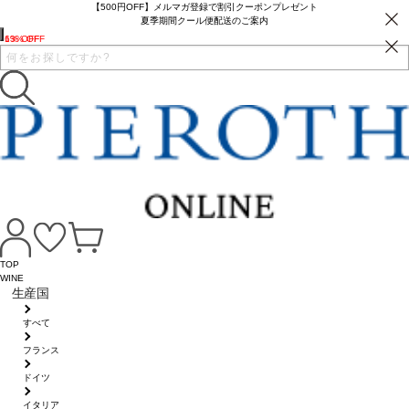
【500円OFF】メルマガ登録で割引クーポンプレゼント
夏季期間クール便配送のご案内
6% OFF
13% OFF
TOP
WINE
生産国
すべて
フランス
ドイツ
イタリア