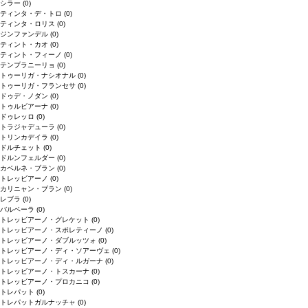
シラー
(0)
ティンタ・デ・トロ
(0)
ティンタ・ロリス
(0)
ジンファンデル
(0)
ティント・カオ
(0)
ティント・フィーノ
(0)
テンプラニーリョ
(0)
トゥーリガ・ナシオナル
(0)
トゥーリガ・フランセサ
(0)
ドゥデ・ノダン
(0)
トゥルビアーナ
(0)
ドゥレッロ
(0)
トラジャデューラ
(0)
トリンカデイラ
(0)
ドルチェット
(0)
ドルンフェルダー
(0)
カベルネ・ブラン
(0)
トレッビアーノ
(0)
カリニャン・ブラン
(0)
レブラ
(0)
バルベーラ
(0)
トレッビアーノ・グレケット
(0)
トレッビアーノ・スポレティーノ
(0)
トレッビアーノ・ダブルッツォ
(0)
トレッビアーノ・ディ・ソアーヴェ
(0)
トレッビアーノ・ディ・ルガーナ
(0)
トレッビアーノ・トスカーナ
(0)
トレッビアーノ・プロカニコ
(0)
トレパット
(0)
トレパットガルナッチャ
(0)