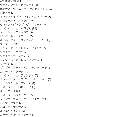
●
生産者で選ぶ
▼
ヴァイングート・ピーロート
(36)
ボデガス・ヴィニャード パスカル・トソ
(12)
パナメラ
(2)
ホワイトへイヴン・ワイン・カンパニー
(3)
ジェラール・ベルトラン
(33)
セコイア・グロウヴ・ヴィニヤード
(4)
シャンパーニュ・ボワゼル
(11)
メナージュ・ア・トロワ
(9)
ピーロート・エステート
(7)
ボール・フォーラス&フェア・アラニー
(3)
ブッチェラ
(0)
リチャード・ハミルトン・ワインズ
(7)
シャトー・クラーク
(3)
シャトー・デ・ローレ
(2)
フレシャス・デ・ロス・アンデス
(5)
リマペレ
(1)
ザ・プリズナー・ワイン・カンパニー
(16)
カ・ディ・フラーティ
(6)
シャンパーニュ・テタンジェ
(8)
ナヴィゲーター・ワイン・コレクション
(6)
シュロスグート・ディール
(1)
ドメーヌ・ド・バロナーク
(9)
ルイ・マックス
(0)
ドメーヌ・ベルターニャ
(7)
フィンカ・ラス・モラス・ワイナリー
(8)
ハイツ・セラー
(3)
パゴ・デ・サルサス
(3)
オヴェハ・ネグラ
(5)
カーディナル・エステート
(2)