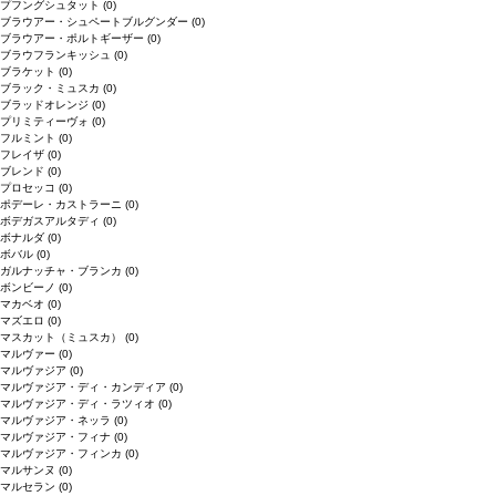
プフングシュタット
(0)
ブラウアー・シュペートブルグンダー
(0)
ブラウアー・ポルトギーザー
(0)
ブラウフランキッシュ
(0)
ブラケット
(0)
ブラック・ミュスカ
(0)
ブラッドオレンジ
(0)
プリミティーヴォ
(0)
フルミント
(0)
フレイザ
(0)
ブレンド
(0)
プロセッコ
(0)
ポデーレ・カストラーニ
(0)
ボデガスアルタディ
(0)
ボナルダ
(0)
ボバル
(0)
ガルナッチャ・ブランカ
(0)
ボンビーノ
(0)
マカベオ
(0)
マズエロ
(0)
マスカット（ミュスカ）
(0)
マルヴァー
(0)
マルヴァジア
(0)
マルヴァジア・ディ・カンディア
(0)
マルヴァジア・ディ・ラツィオ
(0)
マルヴァジア・ネッラ
(0)
マルヴァジア・フィナ
(0)
マルヴァジア・フィンカ
(0)
マルサンヌ
(0)
マルセラン
(0)