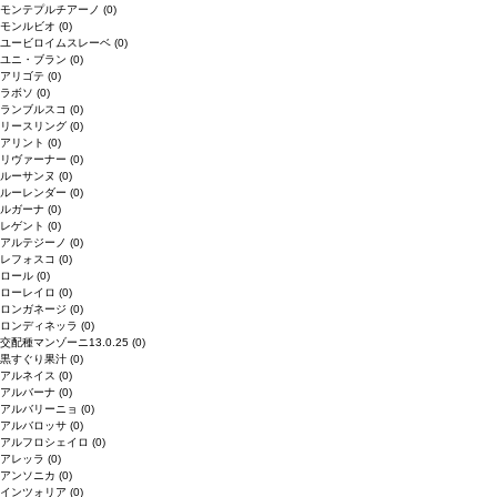
モンテプルチアーノ
(0)
モンルビオ
(0)
ユービロイムスレーベ
(0)
ユニ・ブラン
(0)
アリゴテ
(0)
ラボソ
(0)
ランブルスコ
(0)
リースリング
(0)
アリント
(0)
リヴァーナー
(0)
ルーサンヌ
(0)
ルーレンダー
(0)
ルガーナ
(0)
レゲント
(0)
アルテジーノ
(0)
レフォスコ
(0)
ロール
(0)
ローレイロ
(0)
ロンガネージ
(0)
ロンディネッラ
(0)
交配種マンゾーニ13.0.25
(0)
黒すぐり果汁
(0)
アルネイス
(0)
アルバーナ
(0)
アルバリーニョ
(0)
アルバロッサ
(0)
アルフロシェイロ
(0)
アレッラ
(0)
アンソニカ
(0)
インツォリア
(0)