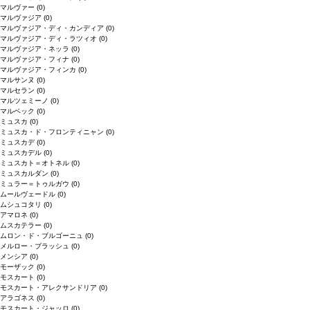
マルヴァー
(0)
マルヴァジア
(0)
マルヴァジア・ディ・カンディア
(0)
マルヴァジア・ディ・ラツィオ
(0)
マルヴァジア・ネッラ
(0)
マルヴァジア・フィナ
(0)
マルヴァジア・フィンカ
(0)
マルサンヌ
(0)
マルセラン
(0)
マルツェミーノ
(0)
マルベック
(0)
ミュスカ
(0)
ミュスカ・ド・フロンティニャン
(0)
ミュスカデ
(0)
ミュスカデル
(0)
ミュスカト＝オトネル
(0)
ミュスカルダン
(0)
ミュラー＝トゥルガウ
(0)
ムールヴェードル
(0)
ムシュコタリ
(0)
アマロネ
(0)
ムスカテラー
(0)
ムロン・ド・ブルゴーニュ
(0)
メルロー・ブラッシュ
(0)
メンシア
(0)
モーザック
(0)
モスカート
(0)
モスカート・アレクサンドリア
(0)
アラゴネス
(0)
モスカート・ジャッロ
(0)