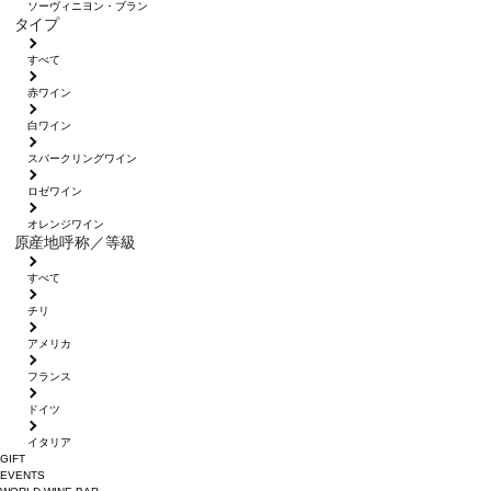
ソーヴィニヨン・ブラン
タイプ
すべて
赤ワイン
白ワイン
スパークリングワイン
ロゼワイン
オレンジワイン
原産地呼称／等級
すべて
チリ
アメリカ
フランス
ドイツ
イタリア
GIFT
EVENTS