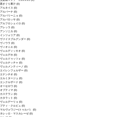
黒すぐり果汁
(0)
アルネイス
(0)
アルバーナ
(0)
アルバリーニョ
(0)
アルバロッサ
(0)
アルフロシェイロ
(0)
アレッラ
(0)
アンソニカ
(0)
インツォリア
(0)
ヴァイスブルグンダー
(0)
ヴィウラ
(0)
ヴィオニエ
(0)
ヴェルディッキオ
(0)
ヴェルデホ
(0)
ヴェルドゥッツォ
(0)
ヴェルナッチャ
(0)
ヴェルメンティーノ
(0)
エイレンフェルザー
(0)
エナンチオ
(0)
エルミタージュ
(0)
エンクルザード
(0)
オーセロワ
(0)
オプティマ
(0)
カステラン
(0)
カタラット
(0)
ヴェルデーリョ
(0)
プティ・クルビュ
(0)
マルヴォワジー(トゥルバ）
(0)
ネレッロ・マスカレーゼ
(0)