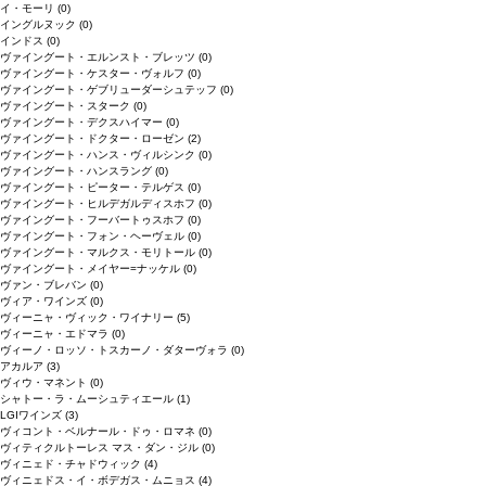
イ・モーリ
(0)
イングルヌック
(0)
インドス
(0)
ヴァイングート・エルンスト・ブレッツ
(0)
ヴァイングート・ケスター・ヴォルフ
(0)
ヴァイングート・ゲブリューダーシュテッフ
(0)
ヴァイングート・スターク
(0)
ヴァイングート・デクスハイマー
(0)
ヴァイングート・ドクター・ローゼン
(2)
ヴァイングート・ハンス・ヴィルシンク
(0)
ヴァイングート・ハンスラング
(0)
ヴァイングート・ピーター・テルゲス
(0)
ヴァイングート・ヒルデガルディスホフ
(0)
ヴァイングート・フーバートゥスホフ
(0)
ヴァイングート・フォン・ヘーヴェル
(0)
ヴァイングート・マルクス・モリトール
(0)
ヴァイングート・メイヤー=ナッケル
(0)
ヴァン・ブレバン
(0)
ヴィア・ワインズ
(0)
ヴィーニャ・ヴィック・ワイナリー
(5)
ヴィーニャ・エドマラ
(0)
ヴィーノ・ロッソ・トスカーノ・ダターヴォラ
(0)
アカルア
(3)
ヴィウ・マネント
(0)
シャトー・ラ・ムーシュティエール
(1)
LGIワインズ
(3)
ヴィコント・ベルナール・ドゥ・ロマネ
(0)
ヴィティクルトーレス マス・ダン・ジル
(0)
ヴィニェド・チャドウィック
(4)
ヴィニェドス・イ・ボデガス・ムニョス
(4)