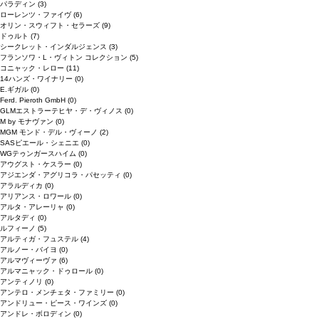
パラディン
(3)
ローレンツ・ファイヴ
(6)
オリン・スウィフト・セラーズ
(9)
ドゥルト
(7)
シークレット・インダルジェンス
(3)
フランソワ・L・ヴィトン コレクション
(5)
コニャック・レロー
(11)
14ハンズ・ワイナリー
(0)
E.ギガル
(0)
Ferd. Pieroth GmbH
(0)
GLMエストラーテヒヤ・デ・ヴィノス
(0)
M by モナヴァン
(0)
MGM モンド・デル・ヴィーノ
(2)
SASピエール・シェニエ
(0)
WGテゥンガースハイム
(0)
アウグスト・ケスラー
(0)
アジエンダ・アグリコラ・パセッティ
(0)
アラルディカ
(0)
アリアンス・ロワール
(0)
アルタ・アレーリャ
(0)
アルタディ
(0)
ルフィーノ
(5)
アルティガ・フュステル
(4)
アルノー・バイヨ
(0)
アルマヴィーヴァ
(6)
アルマニャック・ドゥロール
(0)
アンティノリ
(0)
アンテロ・メンチェタ・ファミリー
(0)
アンドリュー・ピース・ワインズ
(0)
アンドレ・ボロディン
(0)