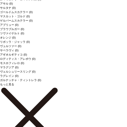
アサル
(0)
サルタナ
(0)
ゴールドムスカテラー
(0)
マスカット・ゴルド
(0)
ゲルバームスカテラー
(0)
アブリュー
(0)
ブラウブルガー
(0)
ツヴァイゲルト
(0)
オレンジ
(0)
リボッラ・ジャッラ
(0)
ヴュルツァー
(0)
サペラヴィ
(0)
アギオルギティコ
(0)
ロディティス・アレポウ
(0)
モスホフィレロ
(0)
マラグジア
(0)
ヴェルシュリースリング
(0)
ラグレイン
(0)
ガルナッチャ・ティントレラ
(0)
もっと見る