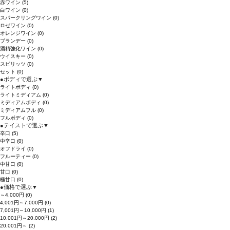
赤ワイン
(5)
白ワイン
(0)
スパークリングワイン
(0)
ロゼワイン
(0)
オレンジワイン
(0)
ブランデー
(0)
酒精強化ワイン
(0)
ウイスキー
(0)
スピリッツ
(0)
セット
(0)
●
ボディで選ぶ
▼
ライトボディ
(0)
ライトミディアム
(0)
ミディアムボディ
(0)
ミディアムフル
(0)
フルボディ
(0)
●
テイストで選ぶ
▼
辛口
(5)
中辛口
(0)
オフドライ
(0)
フルーティー
(0)
中甘口
(0)
甘口
(0)
極甘口
(0)
●
価格で選ぶ
▼
～4,000円
(0)
4,001円～7,000円
(0)
7,001円～10,000円
(1)
10,001円～20,000円
(2)
20,001円～
(2)