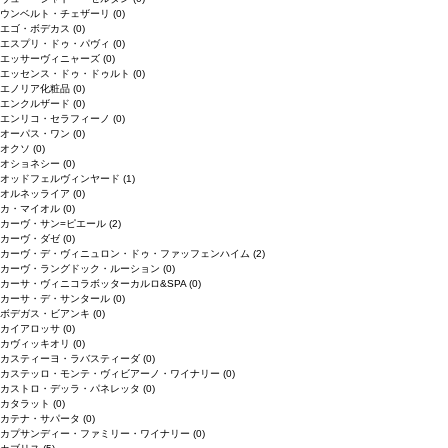
ウンベルト・チェザーリ
(0)
エゴ・ボデカス
(0)
エスプリ・ドゥ・パヴィ
(0)
エッサーヴィニャーズ
(0)
エッセンス・ドゥ・ドゥルト
(0)
エノリア化粧品
(0)
エンクルザード
(0)
エンリコ・セラフィーノ
(0)
オーパス・ワン
(0)
オクソ
(0)
オショネシー
(0)
オッドフェルヴィンヤード
(1)
オルネッライア
(0)
カ・マイオル
(0)
カーヴ・サン=ピエール
(2)
カーヴ・ダゼ
(0)
カーヴ・デ・ヴィニュロン・ドゥ・ファッフェンハイム
(2)
カーヴ・ラングドック・ルーション
(0)
カーサ・ヴィニコラボッターカルロ&SPA
(0)
カーサ・デ・サンタール
(0)
ボデガス・ビアンキ
(0)
カイアロッサ
(0)
カヴィッキオリ
(0)
カスティーヨ・ラバスティーダ
(0)
カステッロ・モンテ・ヴィビアーノ・ワイナリー
(0)
カストロ・デッラ・パネレッタ
(0)
カタラット
(0)
カテナ・サパータ
(0)
カプサンディー・ファミリー・ワイナリー
(0)