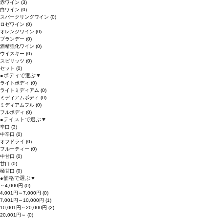
赤ワイン
(3)
白ワイン
(0)
スパークリングワイン
(0)
ロゼワイン
(0)
オレンジワイン
(0)
ブランデー
(0)
酒精強化ワイン
(0)
ウイスキー
(0)
スピリッツ
(0)
セット
(0)
●
ボディで選ぶ
▼
ライトボディ
(0)
ライトミディアム
(0)
ミディアムボディ
(0)
ミディアムフル
(0)
フルボディ
(0)
●
テイストで選ぶ
▼
辛口
(3)
中辛口
(0)
オフドライ
(0)
フルーティー
(0)
中甘口
(0)
甘口
(0)
極甘口
(0)
●
価格で選ぶ
▼
～4,000円
(0)
4,001円～7,000円
(0)
7,001円～10,000円
(1)
10,001円～20,000円
(2)
20,001円～
(0)