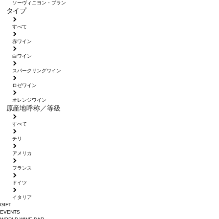
ソーヴィニヨン・ブラン
タイプ
すべて
赤ワイン
白ワイン
スパークリングワイン
ロゼワイン
オレンジワイン
原産地呼称／等級
すべて
チリ
アメリカ
フランス
ドイツ
イタリア
GIFT
EVENTS