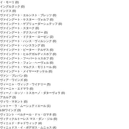
イ・モーリ
(0)
イングルヌック
(0)
インドス
(0)
ヴァイングート・エルンスト・ブレッツ
(0)
ヴァイングート・ケスター・ヴォルフ
(0)
ヴァイングート・ゲブリューダーシュテッフ
(0)
ヴァイングート・スターク
(0)
ヴァイングート・デクスハイマー
(0)
ヴァイングート・ドクター・ローゼン
(2)
ヴァイングート・ハンス・ヴィルシンク
(0)
ヴァイングート・ハンスラング
(0)
ヴァイングート・ピーター・テルゲス
(0)
ヴァイングート・ヒルデガルディスホフ
(0)
ヴァイングート・フーバートゥスホフ
(0)
ヴァイングート・フォン・ヘーヴェル
(0)
ヴァイングート・マルクス・モリトール
(0)
ヴァイングート・メイヤー=ナッケル
(0)
ヴァン・ブレバン
(0)
ヴィア・ワインズ
(0)
ヴィーニャ・ヴィック・ワイナリー
(5)
ヴィーニャ・エドマラ
(0)
ヴィーノ・ロッソ・トスカーノ・ダターヴォラ
(0)
アカルア
(3)
ヴィウ・マネント
(0)
シャトー・ラ・ムーシュティエール
(1)
LGIワインズ
(3)
ヴィコント・ベルナール・ドゥ・ロマネ
(0)
ヴィティクルトーレス マス・ダン・ジル
(0)
ヴィニェド・チャドウィック
(4)
ヴィニェドス・イ・ボデガス・ムニョス
(4)