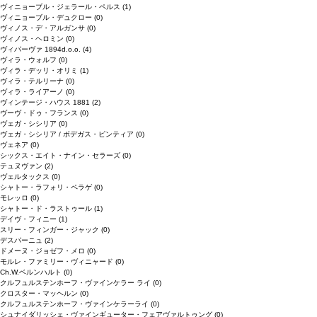
ヴィニョーブル・ジェラール・ペルス
(1)
ヴィニョーブル・デュクロー
(0)
ヴィノス・デ・アルガンサ
(0)
ヴィノス・ヘロミン
(0)
ヴィパーヴァ 1894d.o.o.
(4)
ヴィラ・ウォルフ
(0)
ヴィラ・デッリ・オリミ
(1)
ヴィラ・テルリーナ
(0)
ヴィラ・ライアーノ
(0)
ヴィンテージ・ハウス 1881
(2)
ヴーヴ・ドゥ・フランス
(0)
ヴェガ・シシリア
(0)
ヴェガ・シシリア / ボデガス・ピンティア
(0)
ヴェネア
(0)
シックス・エイト・ナイン・セラーズ
(0)
テュヌヴァン
(2)
ヴェルタックス
(0)
シャトー・ラフォリ・ペラゲ
(0)
モレッロ
(0)
シャトー・ド・ラストゥール
(1)
デイヴ・フィニー
(1)
スリー・フィンガー・ジャック
(0)
デスパーニュ
(2)
ドメーヌ・ジョゼフ・メロ
(0)
モルレ・ファミリー・ヴィニャード
(0)
Ch.W.ベルンハルト
(0)
クルフュルステンホーフ・ヴァインケラー ライ
(0)
クロスター・マッヘルン
(0)
クルフュルステンホーフ・ヴァインケラーライ
(0)
シュナイダリッシェ・ヴァインギューター・フェアヴァルトゥング
(0)