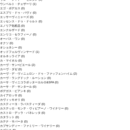
ウンベルト・チェザーリ
(1)
エゴ・ボデカス
(0)
エスプリ・ドゥ・パヴィ
(0)
エッサーヴィニャーズ
(0)
エッセンス・ドゥ・ドゥルト
(0)
エノリア化粧品
(0)
エンクルザード
(0)
エンリコ・セラフィーノ
(0)
オーパス・ワン
(0)
オクソ
(0)
オショネシー
(0)
オッドフェルヴィンヤード
(1)
オルネッライア
(0)
カ・マイオル
(0)
カーヴ・サン=ピエール
(2)
カーヴ・ダゼ
(0)
カーヴ・デ・ヴィニュロン・ドゥ・ファッフェンハイム
(2)
カーヴ・ラングドック・ルーション
(0)
カーサ・ヴィニコラボッターカルロ&SPA
(0)
カーサ・デ・サンタール
(0)
ボデガス・ビアンキ
(0)
カイアロッサ
(0)
カヴィッキオリ
(0)
カスティーヨ・ラバスティーダ
(0)
カステッロ・モンテ・ヴィビアーノ・ワイナリー
(0)
カストロ・デッラ・パネレッタ
(0)
カタラット
(0)
カテナ・サパータ
(0)
カプサンディー・ファミリー・ワイナリー
(0)