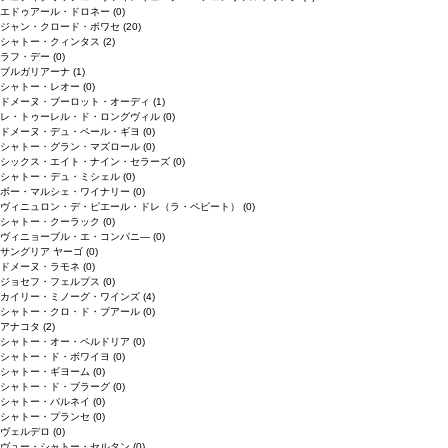
エドゥアール・ドロネー
(0)
ジャン・クロード・ボワセ
(20)
シャトー・クィンタス
(2)
ラフ・デー
(0)
ブルガリアーナ
(1)
シャトー・レオー
(0)
ドメーヌ・ブーロット・オーディ
(1)
レ・トゥーレル・ド・ロングヴィル
(0)
ドメーヌ・デュ・ペール・ギヨ
(0)
シャトー・グラン・マズロール
(0)
シックス・エイト・ナイン・セラーズ
(0)
シャトー・デュ・ミシェル
(0)
ボー・マルシェ・ワイナリー
(0)
ヴィニュロン・デ・ピエール・ドレ（ラ・ペピート）
(0)
シャトー・クーラック
(0)
ヴィニョーブル・エ・コンパニ―
(0)
サングリア ヤーゴ
(0)
ドメーヌ・ラモネ
(0)
ジョセフ・フェルプス
(0)
カイリー・ミノーグ・ワインズ
(4)
シャトー・クロ・ド・ブアール
(0)
アナコタ
(2)
シャトー・オー・ペルドリア
(0)
シャトー・ド・ボワイヨ
(0)
シャトー・ギヨーム
(0)
シャトー・ド・ブラーグ
(0)
シャトー・パルネイ
(0)
シャトー・プランセ
(0)
ヴェルデロ
(0)
ヴュー・シャトー・セルタン
(0)