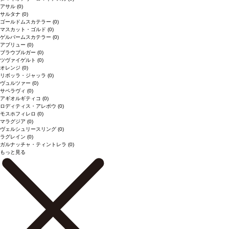
アサル
(0)
サルタナ
(0)
ゴールドムスカテラー
(0)
マスカット・ゴルド
(0)
ゲルバームスカテラー
(0)
アブリュー
(0)
ブラウブルガー
(0)
ツヴァイゲルト
(0)
オレンジ
(0)
リボッラ・ジャッラ
(0)
ヴュルツァー
(0)
サペラヴィ
(0)
アギオルギティコ
(0)
ロディティス・アレポウ
(0)
モスホフィレロ
(0)
マラグジア
(0)
ヴェルシュリースリング
(0)
ラグレイン
(0)
ガルナッチャ・ティントレラ
(0)
もっと見る