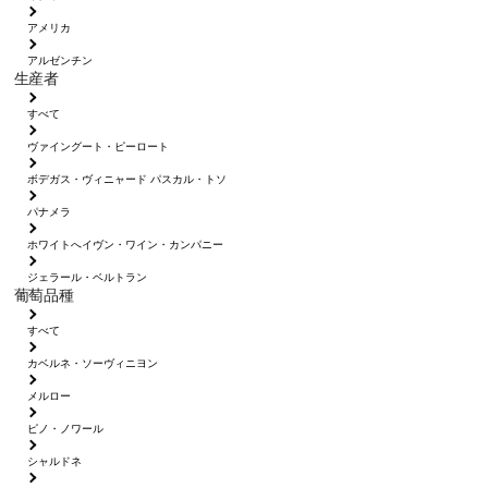
アメリカ
アルゼンチン
生産者
すべて
ヴァイングート・ピーロート
ボデガス・ヴィニャード パスカル・トソ
パナメラ
ホワイトへイヴン・ワイン・カンパニー
ジェラール・ベルトラン
葡萄品種
すべて
カベルネ・ソーヴィニヨン
メルロー
ピノ・ノワール
シャルドネ