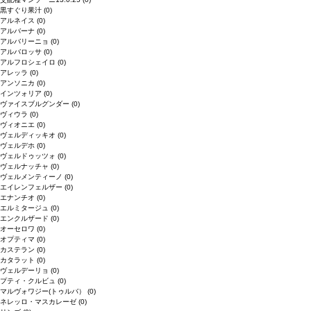
黒すぐり果汁
(0)
アルネイス
(0)
アルバーナ
(0)
アルバリーニョ
(0)
アルバロッサ
(0)
アルフロシェイロ
(0)
アレッラ
(0)
アンソニカ
(0)
インツォリア
(0)
ヴァイスブルグンダー
(0)
ヴィウラ
(0)
ヴィオニエ
(0)
ヴェルディッキオ
(0)
ヴェルデホ
(0)
ヴェルドゥッツォ
(0)
ヴェルナッチャ
(0)
ヴェルメンティーノ
(0)
エイレンフェルザー
(0)
エナンチオ
(0)
エルミタージュ
(0)
エンクルザード
(0)
オーセロワ
(0)
オプティマ
(0)
カステラン
(0)
カタラット
(0)
ヴェルデーリョ
(0)
プティ・クルビュ
(0)
マルヴォワジー(トゥルバ）
(0)
ネレッロ・マスカレーゼ
(0)