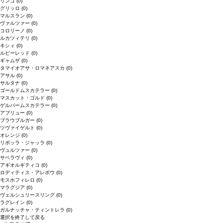
リンゴ
(0)
グリッロ
(0)
マルスラン
(0)
ヴァルツァー
(0)
コロリーノ
(0)
ルカツィテリ
(0)
キシィ
(0)
ルビーレッド
(0)
ギャムザ
(0)
タマイオアサ・ロマネアスカ
(0)
アサル
(0)
サルタナ
(0)
ゴールドムスカテラー
(0)
マスカット・ゴルド
(0)
ゲルバームスカテラー
(0)
アブリュー
(0)
ブラウブルガー
(0)
ツヴァイゲルト
(0)
オレンジ
(0)
リボッラ・ジャッラ
(0)
ヴュルツァー
(0)
サペラヴィ
(0)
アギオルギティコ
(0)
ロディティス・アレポウ
(0)
モスホフィレロ
(0)
マラグジア
(0)
ヴェルシュリースリング
(0)
ラグレイン
(0)
ガルナッチャ・ティントレラ
(0)
選択を終了して戻る