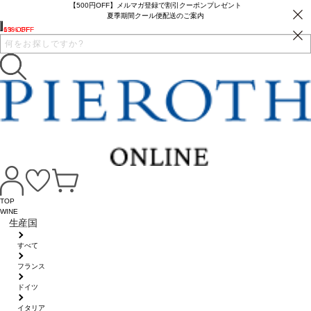
【500円OFF】メルマガ登録で割引クーポンプレゼント
夏季期間クール便配送のご案内
6% OFF
13% OFF
TOP
WINE
生産国
すべて
フランス
ドイツ
イタリア