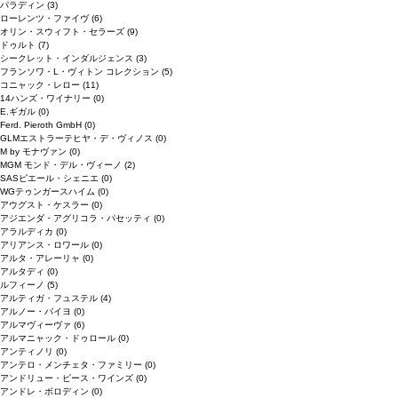
パラディン
(3)
ローレンツ・ファイヴ
(6)
オリン・スウィフト・セラーズ
(9)
ドゥルト
(7)
シークレット・インダルジェンス
(3)
フランソワ・L・ヴィトン コレクション
(5)
コニャック・レロー
(11)
14ハンズ・ワイナリー
(0)
E.ギガル
(0)
Ferd. Pieroth GmbH
(0)
GLMエストラーテヒヤ・デ・ヴィノス
(0)
M by モナヴァン
(0)
MGM モンド・デル・ヴィーノ
(2)
SASピエール・シェニエ
(0)
WGテゥンガースハイム
(0)
アウグスト・ケスラー
(0)
アジエンダ・アグリコラ・パセッティ
(0)
アラルディカ
(0)
アリアンス・ロワール
(0)
アルタ・アレーリャ
(0)
アルタディ
(0)
ルフィーノ
(5)
アルティガ・フュステル
(4)
アルノー・バイヨ
(0)
アルマヴィーヴァ
(6)
アルマニャック・ドゥロール
(0)
アンティノリ
(0)
アンテロ・メンチェタ・ファミリー
(0)
アンドリュー・ピース・ワインズ
(0)
アンドレ・ボロディン
(0)