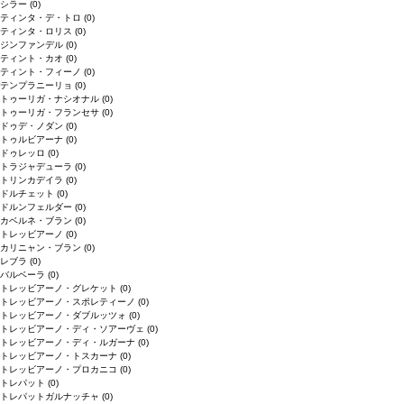
シラー
(0)
ティンタ・デ・トロ
(0)
ティンタ・ロリス
(0)
ジンファンデル
(0)
ティント・カオ
(0)
ティント・フィーノ
(0)
テンプラニーリョ
(0)
トゥーリガ・ナシオナル
(0)
トゥーリガ・フランセサ
(0)
ドゥデ・ノダン
(0)
トゥルビアーナ
(0)
ドゥレッロ
(0)
トラジャデューラ
(0)
トリンカデイラ
(0)
ドルチェット
(0)
ドルンフェルダー
(0)
カベルネ・ブラン
(0)
トレッビアーノ
(0)
カリニャン・ブラン
(0)
レブラ
(0)
バルベーラ
(0)
トレッビアーノ・グレケット
(0)
トレッビアーノ・スポレティーノ
(0)
トレッビアーノ・ダブルッツォ
(0)
トレッビアーノ・ディ・ソアーヴェ
(0)
トレッビアーノ・ディ・ルガーナ
(0)
トレッビアーノ・トスカーナ
(0)
トレッビアーノ・プロカニコ
(0)
トレパット
(0)
トレパットガルナッチャ
(0)