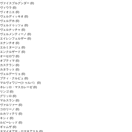
ヴァイスブルグンダー
(0)
ヴィウラ
(0)
ヴィオニエ
(0)
ヴェルディッキオ
(0)
ヴェルデホ
(0)
ヴェルドゥッツォ
(0)
ヴェルナッチャ
(0)
ヴェルメンティーノ
(0)
エイレンフェルザー
(0)
エナンチオ
(0)
エルミタージュ
(0)
エンクルザード
(0)
オーセロワ
(0)
オプティマ
(0)
カステラン
(0)
カタラット
(0)
ヴェルデーリョ
(0)
プティ・クルビュ
(0)
マルヴォワジー(トゥルバ）
(0)
ネレッロ・マスカレーゼ
(0)
リンゴ
(0)
グリッロ
(0)
マルスラン
(0)
ヴァルツァー
(0)
コロリーノ
(0)
ルカツィテリ
(0)
キシィ
(0)
ルビーレッド
(0)
ギャムザ
(0)
タマイオアサ・ロマネアスカ
(0)