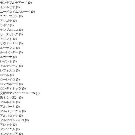
モンテプルチアーノ
(0)
モンルビオ
(0)
ユービロイムスレーベ
(0)
ユニ・ブラン
(0)
アリゴテ
(0)
ラボソ
(0)
ランブルスコ
(0)
リースリング
(0)
アリント
(0)
リヴァーナー
(0)
ルーサンヌ
(0)
ルーレンダー
(0)
ルガーナ
(0)
レゲント
(0)
アルテジーノ
(0)
レフォスコ
(0)
ロール
(0)
ローレイロ
(0)
ロンガネージ
(0)
ロンディネッラ
(0)
交配種マンゾーニ13.0.25
(0)
黒すぐり果汁
(0)
アルネイス
(0)
アルバーナ
(0)
アルバリーニョ
(0)
アルバロッサ
(0)
アルフロシェイロ
(0)
アレッラ
(0)
アンソニカ
(0)
インツォリア
(0)