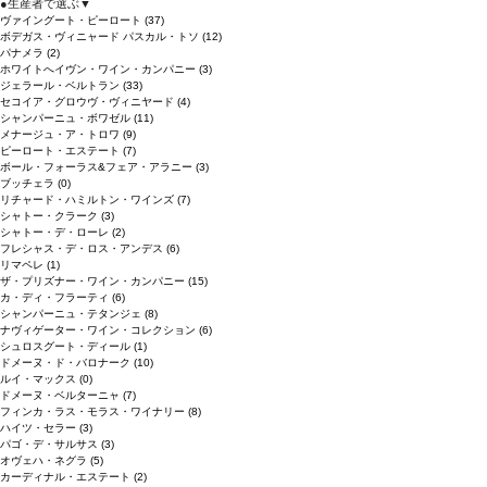
●
生産者で選ぶ
▼
ヴァイングート・ピーロート
(37)
ボデガス・ヴィニャード パスカル・トソ
(12)
パナメラ
(2)
ホワイトへイヴン・ワイン・カンパニー
(3)
ジェラール・ベルトラン
(33)
セコイア・グロウヴ・ヴィニヤード
(4)
シャンパーニュ・ボワゼル
(11)
メナージュ・ア・トロワ
(9)
ピーロート・エステート
(7)
ボール・フォーラス&フェア・アラニー
(3)
ブッチェラ
(0)
リチャード・ハミルトン・ワインズ
(7)
シャトー・クラーク
(3)
シャトー・デ・ローレ
(2)
フレシャス・デ・ロス・アンデス
(6)
リマペレ
(1)
ザ・プリズナー・ワイン・カンパニー
(15)
カ・ディ・フラーティ
(6)
シャンパーニュ・テタンジェ
(8)
ナヴィゲーター・ワイン・コレクション
(6)
シュロスグート・ディール
(1)
ドメーヌ・ド・バロナーク
(10)
ルイ・マックス
(0)
ドメーヌ・ベルターニャ
(7)
フィンカ・ラス・モラス・ワイナリー
(8)
ハイツ・セラー
(3)
パゴ・デ・サルサス
(3)
オヴェハ・ネグラ
(5)
カーディナル・エステート
(2)