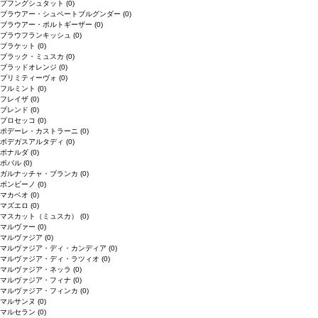
プフングシュタット
(0)
ブラウアー・シュペートブルグンダー
(0)
ブラウアー・ポルトギーザー
(0)
ブラウフランキッシュ
(0)
ブラケット
(0)
ブラック・ミュスカ
(0)
ブラッドオレンジ
(0)
プリミティーヴォ
(0)
フルミント
(0)
フレイザ
(0)
ブレンド
(0)
プロセッコ
(0)
ポデーレ・カストラーニ
(0)
ボデガスアルタディ
(0)
ボナルダ
(0)
ボバル
(0)
ガルナッチャ・ブランカ
(0)
ボンビーノ
(0)
マカベオ
(0)
マズエロ
(0)
マスカット（ミュスカ）
(0)
マルヴァー
(0)
マルヴァジア
(0)
マルヴァジア・ディ・カンディア
(0)
マルヴァジア・ディ・ラツィオ
(0)
マルヴァジア・ネッラ
(0)
マルヴァジア・フィナ
(0)
マルヴァジア・フィンカ
(0)
マルサンヌ
(0)
マルセラン
(0)