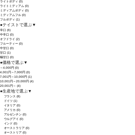
ライトボディ
(0)
ライトミディアム
(0)
ミディアムボディ
(0)
ミディアムフル
(0)
フルボディ
(1)
●
テイストで選ぶ
▼
辛口
(6)
中辛口
(0)
オフドライ
(2)
フルーティー
(0)
中甘口
(0)
甘口
(1)
極甘口
(0)
●
価格で選ぶ
▼
～4,000円
(0)
4,001円～7,000円
(0)
7,001円～10,000円
(1)
10,001円～20,000円
(4)
20,001円～
(4)
●
生産地で選ぶ
▼
フランス
(8)
ドイツ
(1)
イタリア
(0)
アメリカ
(0)
アルゼンチン
(0)
ウルグアイ
(0)
インド
(0)
オーストラリア
(0)
オーストリア
(0)