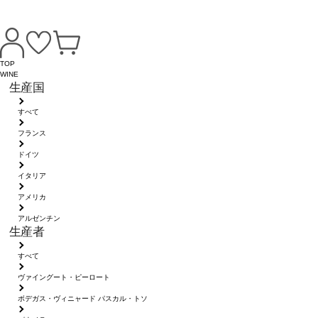
TOP
WINE
生産国
すべて
フランス
ドイツ
イタリア
アメリカ
アルゼンチン
生産者
すべて
ヴァイングート・ピーロート
ボデガス・ヴィニャード パスカル・トソ