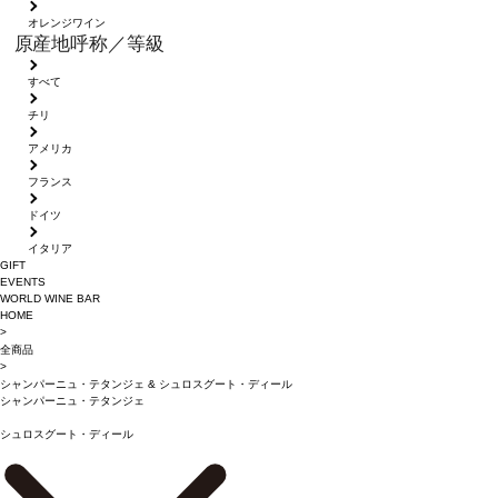
オレンジワイン
原産地呼称／等級
すべて
チリ
アメリカ
フランス
ドイツ
イタリア
GIFT
EVENTS
WORLD WINE BAR
HOME
>
全商品
>
シャンパーニュ・テタンジェ
&
シュロスグート・ディール
シャンパーニュ・テタンジェ
シュロスグート・ディール