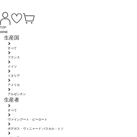
TOP
WINE
生産国
すべて
フランス
ドイツ
イタリア
アメリカ
アルゼンチン
生産者
すべて
ヴァイングート・ピーロート
ボデガス・ヴィニャード パスカル・トソ