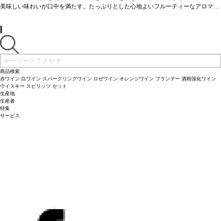
在庫があり価格が同様の場合は自動的に次のヴィンテージに変更されます、ご了承
美味しい味わいが口中を満たす。たっぷりとした心地よいフルーティーなアロマ
ください。
に、フィニッシュまで導かれる。
合う料理
パスタ、ステーキ、チーズなどと好相
性。
葡萄品種
100% メルロー
認証
HVE認証
*本ヴィンテージが在庫切れの場合、
在庫があり価格が同様の場合は自動的に次のヴィンテージに変更されます、ご了承
ください。
商品検索
赤ワイン
白ワイン
スパークリングワイン
ロゼワイン
オレンジワイン
ブランデー
酒精強化ワイン
ウイスキー
スピリッツ
セット
生産地
生産者
特集
サービス