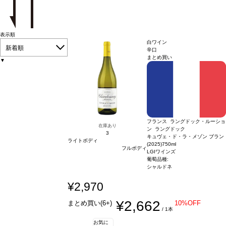
表示順
白ワイン
新着順
辛口
まとめ買い
▼
フランス ラングドック・ルーショ
在庫あり
ン ラングドック
3
キュヴェ・ド・ラ・メゾン ブラン
ライトボディ
(2025)
750ml
フルボディ
LGIワインズ
葡萄品種:
シャルドネ
¥2,970
¥2,662
まとめ買い(6+)
10%OFF
/ 1本
お気に