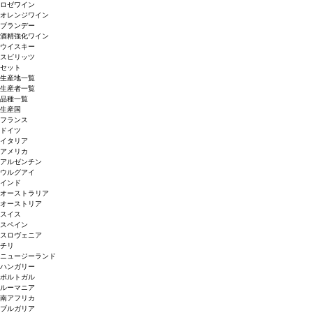
ロゼワイン
オレンジワイン
ブランデー
酒精強化ワイン
ウイスキー
スピリッツ
セット
生産地一覧
生産者一覧
品種一覧
生産国
フランス
ドイツ
イタリア
アメリカ
アルゼンチン
ウルグアイ
インド
オーストラリア
オーストリア
スイス
スペイン
スロヴェニア
チリ
ニュージーランド
ハンガリー
ポルトガル
ルーマニア
南アフリカ
ブルガリア