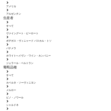
アメリカ
アルゼンチン
生産者
すべて
ヴァイングート・ピーロート
ボデガス・ヴィニャード パスカル・トソ
パナメラ
ホワイトへイヴン・ワイン・カンパニー
ジェラール・ベルトラン
葡萄品種
すべて
カベルネ・ソーヴィニヨン
メルロー
ピノ・ノワール
シャルドネ