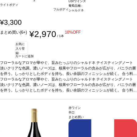
3
LGIワインズ
ライトボディ
葡萄品種:
フルボディ
シャルドネ
¥3,300
¥2,970
まとめ買い(6+)
10%OFF
/ 1本
お気に
入り登
録
カートに追加
フローラルなアロマが華やぐ、旨みたっぷりのシャルドネ
テイスティングノート
淡いクリアな色調。濃いノーズは、核果やフローラルの含みが広がり、バニラの層
を伴う。しっかりとしたボディを持ち、長い余韻のフィニッシュが続く。
合う料理
家禽やポーク料理、濃厚な料理、魚、シーフードなどと好相性
フローラルなアロマが華やぐ、旨みたっぷりのシャルドネ
テイスティングノート
葡萄品種
シャルド
ネ 100%
淡いクリアな色調。濃いノーズは、核果やフローラルの含みが広がり、バニラの層
*本ヴィンテージが在庫切れの場合、在庫があり価格が同様の場合は自動
的に次のヴィンテージに変更されます、ご了承ください。
を伴う。しっかりとしたボディを持ち、長い余韻のフィニッシュが続く。
合う料理
家禽やポーク料理、濃厚な料理、魚、シーフードなどと好相性
葡萄品種
シャルド
ネ 100%
*本ヴィンテージが在庫切れの場合、在庫があり価格が同様の場合は自動
的に次のヴィンテージに変更されます、ご了承ください。
赤ワイン
辛口
まとめ買い