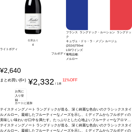
フランス ラングドック・ルーション ラングドッ
ク
在庫あり
キュヴェ・ドゥ・ラ・メゾン ルージュ
4
(2024)
750ml
ライトボディ
LGIワインズ
フルボディ
葡萄品種:
メルロー
¥2,640
¥2,332
まとめ買い(6+)
11%OFF
/ 1本
お気に
入り登
録
カートに追加
テイスティングノート
ラングドックが造る、深く綺麗な色合いのクラシックスタイ
ルメルロー。凝縮したフルーティーなノーズを示し、ミディアムからフルボディの
美味しい味わいが口中を満たす。たっぷりとした心地よいフルーティーなアロマ
に、フィニッシュまで導かれる。
テイスティングノート
ラングドックが造る、深く綺麗な色合いのクラシックスタイ
合う料理
パスタ、ステーキ、チーズなどと好相
性。
ルメルロー。凝縮したフルーティーなノーズを示し、ミディアムからフルボディの
葡萄品種
100% メルロー
認証
HVE認証
*本ヴィンテージが在庫切れの場合、