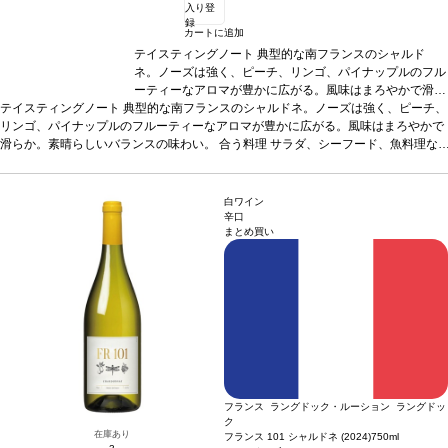
入り登
録
カートに追加
テイスティングノート
典型的な南フランスのシャルド
ネ。ノーズは強く、ピーチ、リンゴ、パイナップルのフル
ーティーなアロマが豊かに広がる。風味はまろやかで滑ら
テイスティングノート
典型的な南フランスのシャルドネ。ノーズは強く、ピーチ、
か。素晴らしいバランスの味わい。
合う料理
サラダ、シ
リンゴ、パイナップルのフルーティーなアロマが豊かに広がる。風味はまろやかで
ーフード、魚料理などと好相性
葡萄品種
シャルドネ 10
滑らか。素晴らしいバランスの味わい。
0%
*本ヴィンテージが在庫切れの場合、在庫があり価格
合う料理
サラダ、シーフード、魚料理な
どと好相性
葡萄品種
シャルドネ 100%
が同様の場合は自動的に次のヴィンテージに変更されま
*本ヴィンテージが在庫切れの場合、在庫が
あり価格が同様の場合は自動的に次のヴィンテージに変更されます、ご了承くださ
す、ご了承ください。
い。
白ワイン
辛口
まとめ買い
フランス ラングドック・ルーション ラングドッ
ク
在庫あり
フランス 101 シャルドネ (2024)
750ml