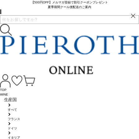
【500円OFF】メルマガ登録で割引クーポンプレゼント
夏季期間クール便配送のご案内
TOP
WINE
生産国
すべて
フランス
ドイツ
イタリア