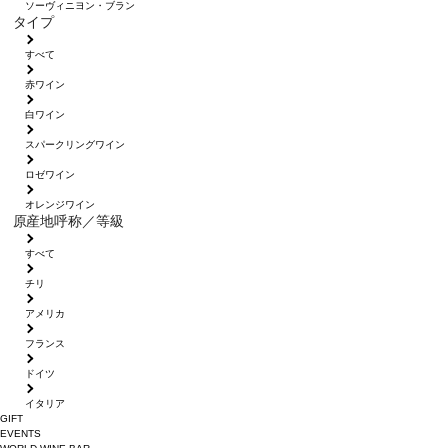
ソーヴィニヨン・ブラン
タイプ
すべて
赤ワイン
白ワイン
スパークリングワイン
ロゼワイン
オレンジワイン
原産地呼称／等級
すべて
チリ
アメリカ
フランス
ドイツ
イタリア
GIFT
EVENTS