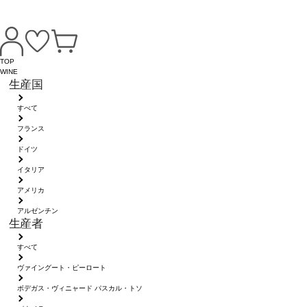
TOP
WINE
生産国
すべて
フランス
ドイツ
イタリア
アメリカ
アルゼンチン
生産者
すべて
ヴァイングート・ピーロート
ボデガス・ヴィニャード パスカル・トソ