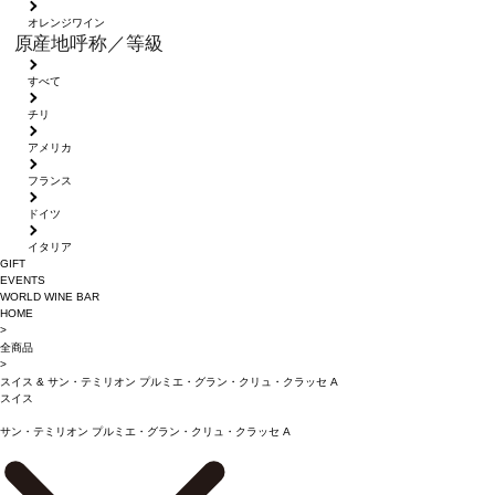
オレンジワイン
原産地呼称／等級
すべて
チリ
アメリカ
フランス
ドイツ
イタリア
GIFT
EVENTS
WORLD WINE BAR
HOME
>
全商品
>
スイス
&
サン・テミリオン プルミエ・グラン・クリュ・クラッセ A
スイス
サン・テミリオン プルミエ・グラン・クリュ・クラッセ A