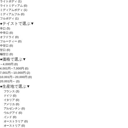
ライトボディ
(1)
ライトミディアム
(0)
ミディアムボディ
(1)
ミディアムフル
(0)
フルボディ
(1)
●
テイストで選ぶ
▼
辛口
(5)
中辛口
(0)
オフドライ
(0)
フルーティー
(0)
中甘口
(0)
甘口
(0)
極甘口
(0)
●
価格で選ぶ
▼
～4,000円
(0)
4,001円～7,000円
(0)
7,001円～10,000円
(2)
10,001円～20,000円
(0)
20,001円～
(3)
●
生産地で選ぶ
▼
フランス
(3)
ドイツ
(0)
イタリア
(0)
アメリカ
(0)
アルゼンチン
(0)
ウルグアイ
(0)
インド
(0)
オーストラリア
(0)
オーストリア
(0)