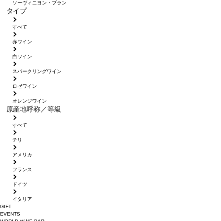
ソーヴィニヨン・ブラン
タイプ
すべて
赤ワイン
白ワイン
スパークリングワイン
ロゼワイン
オレンジワイン
原産地呼称／等級
すべて
チリ
アメリカ
フランス
ドイツ
イタリア
GIFT
EVENTS