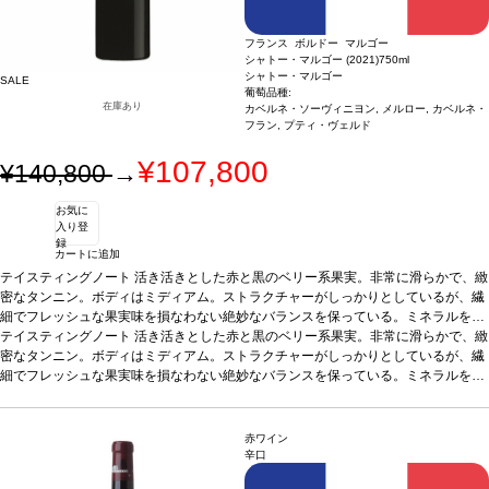
フランス ボルドー マルゴー
シャトー・マルゴー (2021)
750ml
シャトー・マルゴー
SALE
葡萄品種:
在庫あり
カベルネ・ソーヴィニヨン, メルロー, カベルネ・
フラン, プティ・ヴェルド
¥107,800
¥140,800
→
お気に
入り登
録
カートに追加
テイスティングノート
活き活きとした赤と黒のベリー系果実。非常に滑らかで、緻
密なタンニン。ボディはミディアム。ストラクチャーがしっかりとしているが、繊
細でフレッシュな果実味を損なわない絶妙なバランスを保っている。ミネラルを伴
う精密な味わいが、長く余韻まで続く。
テイスティングノート
活き活きとした赤と黒のベリー系果実。非常に滑らかで、緻
葡萄品種
87% カベルネ・ソーヴィニヨ
ン、8% メルロー、3% カベルネ・フラン、2% プティ・ヴェルド
密なタンニン。ボディはミディアム。ストラクチャーがしっかりとしているが、繊
細でフレッシュな果実味を損なわない絶妙なバランスを保っている。ミネラルを伴
う精密な味わいが、長く余韻まで続く。
葡萄品種
87% カベルネ・ソーヴィニヨ
ン、8% メルロー、3% カベルネ・フラン、2% プティ・ヴェルド
赤ワイン
辛口