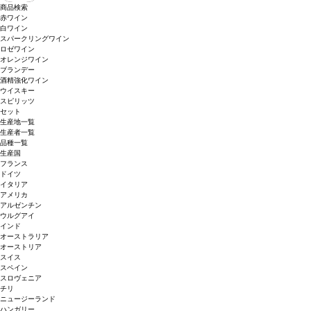
商品検索
赤ワイン
白ワイン
スパークリングワイン
ロゼワイン
オレンジワイン
ブランデー
酒精強化ワイン
ウイスキー
スピリッツ
セット
生産地一覧
生産者一覧
品種一覧
生産国
フランス
ドイツ
イタリア
アメリカ
アルゼンチン
ウルグアイ
インド
オーストラリア
オーストリア
スイス
スペイン
スロヴェニア
チリ
ニュージーランド
ハンガリー