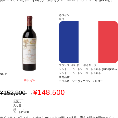
わりなき余韻に酔いしれられる1本。
葡萄品種
カベルネ・ソーヴィニヨン 93%、
メルロー 7%
赤ワイン
辛口
フランス ボルドー ポイヤック
シャトー・ムートン・ロートシルト (2006)
750ml
シャトー・ムートン・ロートシルト
SALE
葡萄品種:
残りわずか
カベルネ・ソーヴィニヨン, メルロー
¥148,500
¥152,900
→
お気に
入り登
録
カートに追加
テイスティングコメント
チェリーレッドの美しい外観。濃さと暗さが備わってい