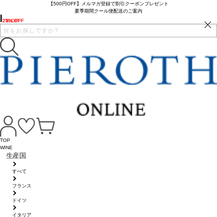
【500円OFF】メルマガ登録で割引クーポンプレゼント
夏季期間クール便配送のご案内
23% OFF
21% OFF
2% OFF
TOP
WINE
生産国
すべて
フランス
ドイツ
イタリア