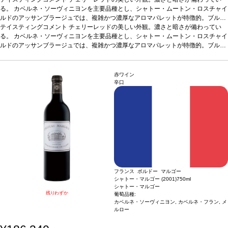
る。 カベルネ・ソーヴィニヨンを主要品種とし、シャトー・ムートン・ロスチャイ
ルドのアッサンブラージュでは、複雑かつ濃厚なアロマパレットが特徴的。ブルー
ベリーを思わせる果実のノートとミルクっぽさのあるアロマが交じり合う。程よい
印象的な濃縮度のある色。力強く、明白なオークの含みと繊細なラズベリーのニュ
テイスティングコメント
チェリーレッドの美しい外観。濃さと暗さが備わってい
樽香からくる焦焙系のほのかな香りが加わり、黄タバコ、お香、煎ったヘーゼルナ
アンスを持つ。コクがあり滑らか、洗練されており、この年にしては重要なこと
る。 カベルネ・ソーヴィニヨンを主要品種とし、シャトー・ムートン・ロスチャイ
ッツのアロマが感じられる。 アタックには精度の高さと調和が備わり、噛みごたえ
に、明白なオークの含みを持ち、バランスの取れたタンニンと洗練された後味があ
ルドのアッサンブラージュでは、複雑かつ濃厚なアロマパレットが特徴的。ブルー
のある風味豊かなタンニンへと続く。口いっぱいに広がる風味、クリームのような
る。93ポイント。JKW04/07
これはJ. K. ウィラハンによるアン・プリムール・テイスティングノートからの抜粋
ベリーを思わせる果実のノートとミルクっぽさのあるアロマが交じり合う。程よい
印象的な濃縮度のある色。力強く、明白なオークの含みと繊細なラズベリーのニュ
なめらかさとともに勢いがある。2006年シャトー・ムートンは、「秀逸でクラシッ
です。
樽香からくる焦焙系のほのかな香りが加わり、黄タバコ、お香、煎ったヘーゼルナ
アンスを持つ。コクがあり滑らか、洗練されており、この年にしては重要なこと
クな」ムートンのワインと評される。
ッツのアロマが感じられる。 アタックには精度の高さと調和が備わり、噛みごたえ
に、明白なオークの含みを持ち、バランスの取れたタンニンと洗練された後味があ
ラベル作品担当：
ルシアン・フロイド （19
赤ワイン
22 2011）
のある風味豊かなタンニンへと続く。口いっぱいに広がる風味、クリームのような
る。93ポイント。JKW04/07
これはJ. K. ウィラハンによるアン・プリムール・テイスティングノートからの抜粋
辛口
なめらかさとともに勢いがある。2006年シャトー・ムートンは、「秀逸でクラシッ
です。
クな」ムートンのワインと評される。
ラベル作品担当：
ルシアン・フロイド （19
22 2011）
フランス ボルドー マルゴー
シャトー・マルゴー (2001)
750ml
シャトー・マルゴー
残りわずか
葡萄品種:
カベルネ・ソーヴィニヨン, カベルネ・フラン, メ
ルロー