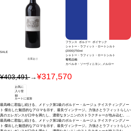
フランス ボルドー ポイヤック
シャトー・ラフィット・ロートシルト
(2000)
750ml
SALE
シャトー・ラフィット・ロートシルト
在庫あり
葡萄品種:
カベルネ・ソーヴィニヨン, メルロー
¥317,570
¥403,491
→
お気に
入り登
録
カートに追加
最高峰に君臨し続ける、メドック第1級のボルドー・ルージュ
テイスティングノー
ト
傑出した魅惑的なアロマを示す、最良ヴィンテージ。力強さとラフィットらしい
真のエレガンスが口中を満たし、濃密なタンニンのストラクチャーが包み込む。終
わりなき余韻に酔いしれられる1本。
最高峰に君臨し続ける、メドック第1級のボルドー・ルージュ
葡萄品種
カベルネ・ソーヴィニヨン 93%、
テイスティングノー
メルロー 7%
ト
傑出した魅惑的なアロマを示す、最良ヴィンテージ。力強さとラフィットらしい
真のエレガンスが口中を満たし、濃密なタンニンのストラクチャーが包み込む。終