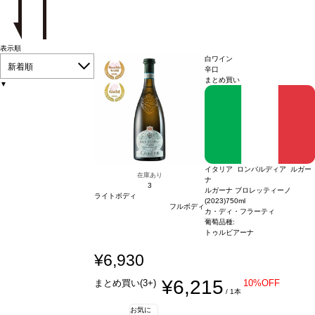
表示順
白ワイン
新着順
辛口
まとめ買い
▼
イタリア ロンバルディア ルガー
在庫あり
ナ
3
ルガーナ ブロレッティーノ
ライトボディ
(2023)
750ml
フルボディ
カ・ディ・フラーティ
葡萄品種:
トゥルビアーナ
¥6,930
¥6,215
まとめ買い(3+)
10%OFF
/ 1本
お気に