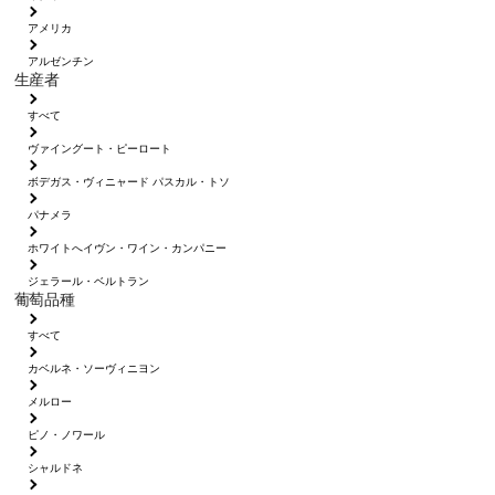
アメリカ
アルゼンチン
生産者
すべて
ヴァイングート・ピーロート
ボデガス・ヴィニャード パスカル・トソ
パナメラ
ホワイトへイヴン・ワイン・カンパニー
ジェラール・ベルトラン
葡萄品種
すべて
カベルネ・ソーヴィニヨン
メルロー
ピノ・ノワール
シャルドネ