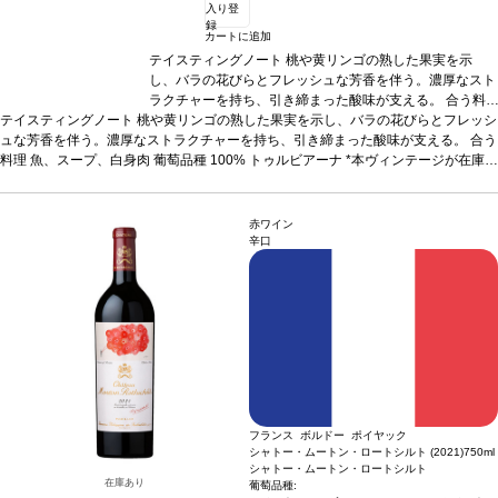
入り登
録
カートに追加
テイスティングノート
桃や黄リンゴの熟した果実を示
し、バラの花びらとフレッシュな芳香を伴う。濃厚なスト
ラクチャーを持ち、引き締まった酸味が支える。
合う料
テイスティングノート
桃や黄リンゴの熟した果実を示し、バラの花びらとフレッシ
理
魚、スープ、白身肉
葡萄品種
100% トゥルビアーナ
*
ュな芳香を伴う。濃厚なストラクチャーを持ち、引き締まった酸味が支える。
本ヴィンテージが在庫切れの場合、在庫があり価格が同様
合う
料理
魚、スープ、白身肉
の場合は自動的に次のヴィンテージに変更されます、ご了
葡萄品種
100% トゥルビアーナ
*本ヴィンテージが在庫切
れの場合、在庫があり価格が同様の場合は自動的に次のヴィンテージに変更されま
承ください。
す、ご了承ください。
赤ワイン
辛口
フランス ボルドー ポイヤック
シャトー・ムートン・ロートシルト (2021)
750ml
シャトー・ムートン・ロートシルト
在庫あり
葡萄品種: