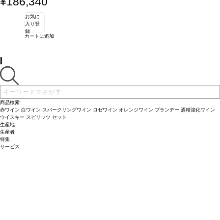
¥186,340
お気に
入り登
録
カートに追加
商品検索
赤ワイン
白ワイン
スパークリングワイン
ロゼワイン
オレンジワイン
ブランデー
酒精強化ワイン
ウイスキー
スピリッツ
セット
生産地
生産者
特集
サービス