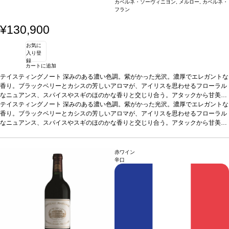
カベルネ・ソーヴィニヨン, メルロー, カベルネ・
フラン
¥130,900
お気に
入り登
録
カートに追加
テイスティングノート
深みのある濃い色調。紫がかった光沢。濃厚でエレガントな
香り。ブラックベリーとカシスの芳しいアロマが、アイリスを思わせるフローラル
なニュアンス、スパイスやスギのほのかな香りと交じり合う。アタックから甘美で
果汁感たっぷり。バランスの良い、みずみずしく調和のとれた味わいが広がる。タ
テイスティングノート
深みのある濃い色調。紫がかった光沢。濃厚でエレガントな
ンニンの骨格は素晴らしく、ビガロー種チェリーの風味を巧みに包み込んでいる。
香り。ブラックベリーとカシスの芳しいアロマが、アイリスを思わせるフローラル
後味の余韻は長く、ミネラル感が全体を支え、スパイスとみずみずしい果実のニュ
なニュアンス、スパイスやスギのほのかな香りと交じり合う。アタックから甘美で
アンスが楽しめる。
果汁感たっぷり。バランスの良い、みずみずしく調和のとれた味わいが広がる。タ
葡萄品種
89% カベルネ・ソーヴィニヨン、10% メルロー、
1% カベルネ・フラン
ンニンの骨格は素晴らしく、ビガロー種チェリーの風味を巧みに包み込んでいる。
後味の余韻は長く、ミネラル感が全体を支え、スパイスとみずみずしい果実のニュ
赤ワイン
アンスが楽しめる。
葡萄品種
89% カベルネ・ソーヴィニヨン、10% メルロー、
辛口
1% カベルネ・フラン