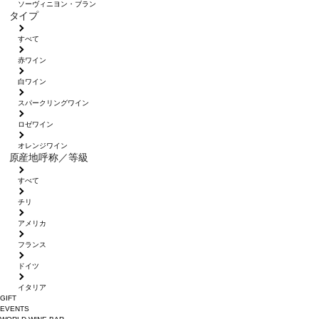
ソーヴィニヨン・ブラン
タイプ
すべて
赤ワイン
白ワイン
スパークリングワイン
ロゼワイン
オレンジワイン
原産地呼称／等級
すべて
チリ
アメリカ
フランス
ドイツ
イタリア
GIFT
EVENTS