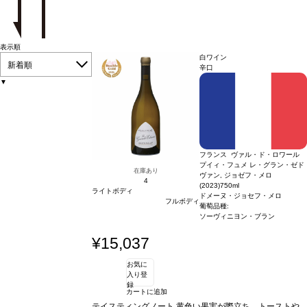
表示順
白ワイン
新着順
辛口
▼
フランス ヴァル・ド・ロワール
プイィ・フュメ レ・グラン・ゼド
在庫あり
ヴァン, ジョゼフ・メロ
4
(2023)
750ml
ライトボディ
ドメーヌ・ジョセフ・メロ
フルボディ
葡萄品種:
ソーヴィニヨン・ブラン
¥15,037
お気に
入り登
録
カートに追加
テイスティングノート
黄色い果実が際立ち、トーストや