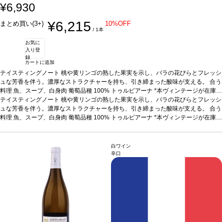
¥6,930
¥6,215
まとめ買い(3+)
10%OFF
/ 1本
お気に
入り登
録
カートに追加
テイスティングノート
桃や黄リンゴの熟した果実を示し、バラの花びらとフレッシ
ュな芳香を伴う。濃厚なストラクチャーを持ち、引き締まった酸味が支える。
合う
料理
魚、スープ、白身肉
葡萄品種
100% トゥルビアーナ
*本ヴィンテージが在庫切
れの場合、在庫があり価格が同様の場合は自動的に次のヴィンテージに変更されま
テイスティングノート
桃や黄リンゴの熟した果実を示し、バラの花びらとフレッシ
す、ご了承ください。
ュな芳香を伴う。濃厚なストラクチャーを持ち、引き締まった酸味が支える。
合う
料理
魚、スープ、白身肉
葡萄品種
100% トゥルビアーナ
*本ヴィンテージが在庫切
れの場合、在庫があり価格が同様の場合は自動的に次のヴィンテージに変更されま
す、ご了承ください。
白ワイン
辛口