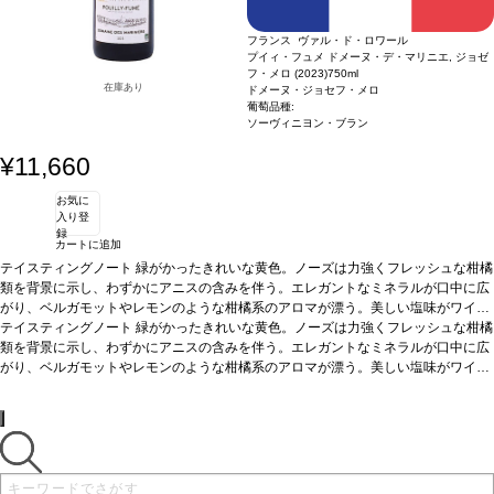
フランス ヴァル・ド・ロワール
プイィ・フュメ ドメーヌ・デ・マリニエ, ジョゼ
フ・メロ (2023)
750ml
在庫あり
ドメーヌ・ジョセフ・メロ
葡萄品種:
ソーヴィニヨン・ブラン
¥11,660
お気に
入り登
録
カートに追加
テイスティングノート
緑がかったきれいな黄色。ノーズは力強くフレッシュな柑橘
類を背景に示し、わずかにアニスの含みを伴う。エレガントなミネラルが口中に広
がり、ベルガモットやレモンのような柑橘系のアロマが漂う。美しい塩味がワイン
にフレッシュさを与えている。
テイスティングノート
緑がかったきれいな黄色。ノーズは力強くフレッシュな柑橘
合う料理
シーフードの盛り合わせ、貝類、魚のグ
リル、クロタン・ド・シャヴィニョルなどロワールの特産チーズなどと好相性
類を背景に示し、わずかにアニスの含みを伴う。エレガントなミネラルが口中に広
葡萄
品種
がり、ベルガモットやレモンのような柑橘系のアロマが漂う。美しい塩味がワイン
ソーヴィニヨン・ブラン
認証
エコサート
にフレッシュさを与えている。
合う料理
シーフードの盛り合わせ、貝類、魚のグ
リル、クロタン・ド・シャヴィニョルなどロワールの特産チーズなどと好相性
葡萄
品種
ソーヴィニヨン・ブラン
認証
エコサート