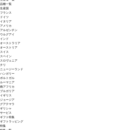
品種一覧
生産国
フランス
ドイツ
イタリア
アメリカ
アルゼンチン
ウルグアイ
インド
オーストラリア
オーストリア
スイス
スペイン
スロヴェニア
チリ
ニュージーランド
ハンガリー
ポルトガル
ルーマニア
南アフリカ
ブルガリア
イギリス
ジョージア
グアテマラ
ギリシャ
サービス
ギフト特集
ギフトラッピング
特集