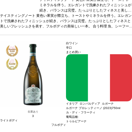
ミネラルを伴う。エレガントで洗練されたフィニッシュが
続き、バランスは完璧。たっぷりとしたフィネスと美しい
テイスティングノート
黄色い果実が際立ち、トーストやミネラルを伴う。エレガン
フレッシュさを表す、フルボディの美味しい一本。
合う
トで洗練されたフィニッシュが続き、バランスは完璧。たっぷりとしたフィネスと
料理
魚、シーフード、白身肉などと好相性
葡萄品種
ソー
美しいフレッシュさを表す、フルボディの美味しい一本。
ヴィニヨン・ブラン
認証
HVE3
*本ヴィンテージが在庫切
合う料理
魚、シーフー
ド、白身肉などと好相性
れの場合、在庫があり価格が同様の場合は自動的に次のヴ
葡萄品種
ソーヴィニヨン・ブラン
認証
HVE3
*本ヴィンテ
ージが在庫切れの場合、在庫があり価格が同様の場合は自動的に次のヴィンテージ
ィンテージに変更されます、ご了承ください。
に変更されます、ご了承ください。
白ワイン
辛口
まとめ買い
イタリア ロンバルディア ルガーナ
ルガーナ ブロレッティーノ (2023)
750ml
在庫あり
カ・ディ・フラーティ
3
葡萄品種:
ライトボディ
トゥルビアーナ
フルボディ