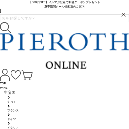
【500円OFF】メルマガ登録で割引クーポンプレゼント
夏季期間クール便配送のご案内
TOP
WINE
生産国
すべて
フランス
ドイツ
イタリア