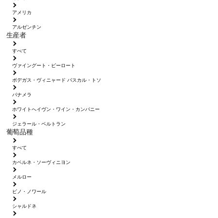
アメリカ
アルゼンチン
生産者
すべて
ヴァイングート・ピーロート
ボデガス・ヴィニャード パスカル・トソ
パナメラ
ホワイトへイヴン・ワイン・カンパニー
ジェラール・ベルトラン
葡萄品種
すべて
カベルネ・ソーヴィニヨン
メルロー
ピノ・ノワール
シャルドネ