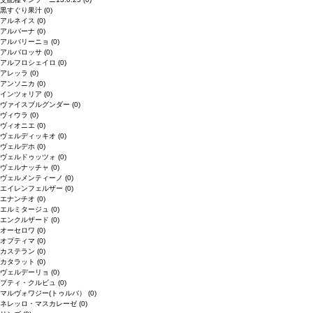
黒すぐり果汁
(0)
アルネイス
(0)
アルバーナ
(0)
アルバリーニョ
(0)
アルバロッサ
(0)
アルフロシェイロ
(0)
アレッラ
(0)
アンソニカ
(0)
インツォリア
(0)
ヴァイスブルグンダー
(0)
ヴィウラ
(0)
ヴィオニエ
(0)
ヴェルディッキオ
(0)
ヴェルデホ
(0)
ヴェルドゥッツォ
(0)
ヴェルナッチャ
(0)
ヴェルメンティーノ
(0)
エイレンフェルザー
(0)
エナンチオ
(0)
エルミタージュ
(0)
エンクルザード
(0)
オーセロワ
(0)
オプティマ
(0)
カステラン
(0)
カタラット
(0)
ヴェルデーリョ
(0)
プティ・クルビュ
(0)
マルヴォワジー(トゥルバ）
(0)
ネレッロ・マスカレーゼ
(0)