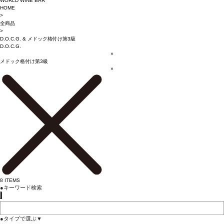
WORLD WINE BAR
HOME
>
全商品
>
D.O.C.G.
&
メドック格付け第3級
D.O.C.G.
×
メドック格付け第3級
×
8
ITEMS
●
キーワード検索
●
タイプで選ぶ
▼