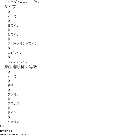
ソーヴィニヨン・ブラン
タイプ
すべて
赤ワイン
白ワイン
スパークリングワイン
ロゼワイン
オレンジワイン
原産地呼称／等級
すべて
チリ
アメリカ
フランス
ドイツ
イタリア
GIFT
EVENTS