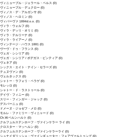
ヴィニョーブル・ジェラール・ペルス
(0)
ヴィニョーブル・デュクロー
(0)
ヴィノス・デ・アルガンサ
(0)
ヴィノス・ヘロミン
(0)
ヴィパーヴァ 1894d.o.o.
(0)
ヴィラ・ウォルフ
(0)
ヴィラ・デッリ・オリミ
(0)
ヴィラ・テルリーナ
(0)
ヴィラ・ライアーノ
(0)
ヴィンテージ・ハウス 1881
(0)
ヴーヴ・ドゥ・フランス
(0)
ヴェガ・シシリア
(0)
ヴェガ・シシリア / ボデガス・ピンティア
(0)
ヴェネア
(0)
シックス・エイト・ナイン・セラーズ
(0)
テュヌヴァン
(0)
ヴェルタックス
(0)
シャトー・ラフォリ・ペラゲ
(0)
モレッロ
(0)
シャトー・ド・ラストゥール
(0)
デイヴ・フィニー
(0)
スリー・フィンガー・ジャック
(0)
デスパーニュ
(0)
ドメーヌ・ジョゼフ・メロ
(0)
モルレ・ファミリー・ヴィニャード
(0)
Ch.W.ベルンハルト
(0)
クルフュルステンホーフ・ヴァインケラー ライ
(0)
クロスター・マッヘルン
(0)
クルフュルステンホーフ・ヴァインケラーライ
(0)
シュナイダリッシェ・ヴァインギューター・フェアヴァルトゥング
(0)