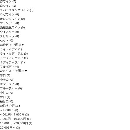
赤ワイン
(7)
白ワイン
(1)
スパークリングワイン
(0)
ロゼワイン
(0)
オレンジワイン
(0)
ブランデー
(0)
酒精強化ワイン
(0)
ウイスキー
(0)
スピリッツ
(0)
セット
(0)
●
ボディで選ぶ
▼
ライトボディ
(1)
ライトミディアム
(0)
ミディアムボディ
(1)
ミディアムフル
(1)
フルボディ
(4)
●
テイストで選ぶ
▼
辛口
(7)
中辛口
(0)
オフドライ
(0)
フルーティー
(0)
中甘口
(0)
甘口
(1)
極甘口
(0)
●
価格で選ぶ
▼
～4,000円
(0)
4,001円～7,000円
(3)
7,001円～10,000円
(1)
10,001円～20,000円
(1)
20,001円～
(3)