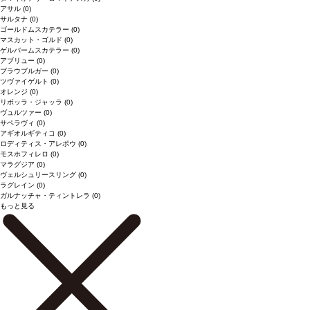
アサル
(0)
サルタナ
(0)
ゴールドムスカテラー
(0)
マスカット・ゴルド
(0)
ゲルバームスカテラー
(0)
アブリュー
(0)
ブラウブルガー
(0)
ツヴァイゲルト
(0)
オレンジ
(0)
リボッラ・ジャッラ
(0)
ヴュルツァー
(0)
サペラヴィ
(0)
アギオルギティコ
(0)
ロディティス・アレポウ
(0)
モスホフィレロ
(0)
マラグジア
(0)
ヴェルシュリースリング
(0)
ラグレイン
(0)
ガルナッチャ・ティントレラ
(0)
もっと見る