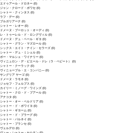
エドゥアール・ドロネー
(0)
ジャン・クロード・ボワセ
(0)
シャトー・クィンタス
(0)
ラフ・デー
(0)
ブルガリアーナ
(0)
シャトー・レオー
(0)
ドメーヌ・ブーロット・オーディ
(0)
レ・トゥーレル・ド・ロングヴィル
(0)
ドメーヌ・デュ・ペール・ギヨ
(0)
シャトー・グラン・マズロール
(0)
シックス・エイト・ナイン・セラーズ
(0)
シャトー・デュ・ミシェル
(0)
ボー・マルシェ・ワイナリー
(0)
ヴィニュロン・デ・ピエール・ドレ（ラ・ペピート）
(0)
シャトー・クーラック
(0)
ヴィニョーブル・エ・コンパニ―
(0)
サングリア ヤーゴ
(0)
ドメーヌ・ラモネ
(0)
ジョセフ・フェルプス
(0)
カイリー・ミノーグ・ワインズ
(0)
シャトー・クロ・ド・ブアール
(0)
アナコタ
(0)
シャトー・オー・ペルドリア
(0)
シャトー・ド・ボワイヨ
(0)
シャトー・ギヨーム
(0)
シャトー・ド・ブラーグ
(0)
シャトー・パルネイ
(0)
シャトー・プランセ
(0)
ヴェルデロ
(0)
ヴュー・シャトー・セルタン
(0)