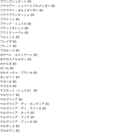
プフングシュタット
(0)
ブラウアー・シュペートブルグンダー
(0)
ブラウアー・ポルトギーザー
(0)
ブラウフランキッシュ
(0)
ブラケット
(0)
ブラック・ミュスカ
(0)
ブラッドオレンジ
(0)
プリミティーヴォ
(0)
フルミント
(0)
フレイザ
(0)
ブレンド
(0)
プロセッコ
(0)
ポデーレ・カストラーニ
(0)
ボデガスアルタディ
(0)
ボナルダ
(0)
ボバル
(0)
ガルナッチャ・ブランカ
(0)
ボンビーノ
(0)
マカベオ
(0)
マズエロ
(0)
マスカット（ミュスカ）
(0)
マルヴァー
(0)
マルヴァジア
(0)
マルヴァジア・ディ・カンディア
(0)
マルヴァジア・ディ・ラツィオ
(0)
マルヴァジア・ネッラ
(0)
マルヴァジア・フィナ
(0)
マルヴァジア・フィンカ
(0)
マルサンヌ
(0)
マルセラン
(0)