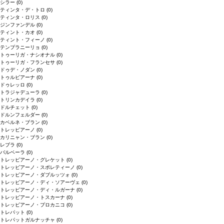
シラー
(0)
ティンタ・デ・トロ
(0)
ティンタ・ロリス
(0)
ジンファンデル
(0)
ティント・カオ
(0)
ティント・フィーノ
(0)
テンプラニーリョ
(0)
トゥーリガ・ナシオナル
(0)
トゥーリガ・フランセサ
(0)
ドゥデ・ノダン
(0)
トゥルビアーナ
(0)
ドゥレッロ
(0)
トラジャデューラ
(0)
トリンカデイラ
(0)
ドルチェット
(0)
ドルンフェルダー
(0)
カベルネ・ブラン
(0)
トレッビアーノ
(0)
カリニャン・ブラン
(0)
レブラ
(0)
バルベーラ
(0)
トレッビアーノ・グレケット
(0)
トレッビアーノ・スポレティーノ
(0)
トレッビアーノ・ダブルッツォ
(0)
トレッビアーノ・ディ・ソアーヴェ
(0)
トレッビアーノ・ディ・ルガーナ
(0)
トレッビアーノ・トスカーナ
(0)
トレッビアーノ・プロカニコ
(0)
トレパット
(0)
トレパットガルナッチャ
(0)