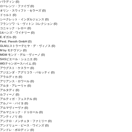
パラディン
(0)
ローレンツ・ファイヴ
(0)
オリン・スウィフト・セラーズ
(0)
ドゥルト
(0)
シークレット・インダルジェンス
(0)
フランソワ・L・ヴィトン コレクション
(0)
コニャック・レロー
(0)
14ハンズ・ワイナリー
(0)
E.ギガル
(0)
Ferd. Pieroth GmbH
(0)
GLMエストラーテヒヤ・デ・ヴィノス
(0)
M by モナヴァン
(0)
MGM モンド・デル・ヴィーノ
(0)
SASピエール・シェニエ
(0)
WGテゥンガースハイム
(0)
アウグスト・ケスラー
(0)
アジエンダ・アグリコラ・パセッティ
(0)
アラルディカ
(0)
アリアンス・ロワール
(0)
アルタ・アレーリャ
(0)
アルタディ
(0)
ルフィーノ
(0)
アルティガ・フュステル
(0)
アルノー・バイヨ
(0)
アルマヴィーヴァ
(0)
アルマニャック・ドゥロール
(0)
アンティノリ
(0)
アンテロ・メンチェタ・ファミリー
(0)
アンドリュー・ピース・ワインズ
(0)
アンドレ・ボロディン
(0)