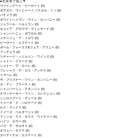
●
生産者で選ぶ
▼
ヴァイングート・ピーロート
(0)
ボデガス・ヴィニャード パスカル・トソ
(0)
パナメラ
(0)
ホワイトへイヴン・ワイン・カンパニー
(0)
ジェラール・ベルトラン
(0)
セコイア・グロウヴ・ヴィニヤード
(0)
シャンパーニュ・ボワゼル
(0)
メナージュ・ア・トロワ
(0)
ピーロート・エステート
(0)
ボール・フォーラス&フェア・アラニー
(0)
ブッチェラ
(0)
リチャード・ハミルトン・ワインズ
(0)
シャトー・クラーク
(0)
シャトー・デ・ローレ
(0)
フレシャス・デ・ロス・アンデス
(0)
リマペレ
(0)
ザ・プリズナー・ワイン・カンパニー
(0)
カ・ディ・フラーティ
(0)
シャンパーニュ・テタンジェ
(0)
ナヴィゲーター・ワイン・コレクション
(0)
シュロスグート・ディール
(0)
ドメーヌ・ド・バロナーク
(0)
ルイ・マックス
(0)
ドメーヌ・ベルターニャ
(0)
フィンカ・ラス・モラス・ワイナリー
(0)
ハイツ・セラー
(0)
パゴ・デ・サルサス
(0)
オヴェハ・ネグラ
(0)
カーディナル・エステート
(0)