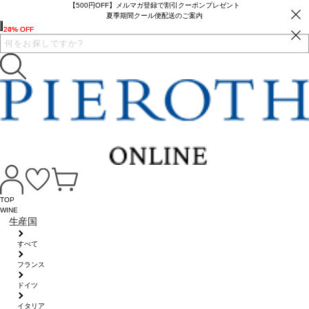
【500円OFF】メルマガ登録で割引クーポンプレゼント
夏季期間クール便配送のご案内
20% OFF
24% OFF
TOP
WINE
生産国
すべて
フランス
ドイツ
イタリア