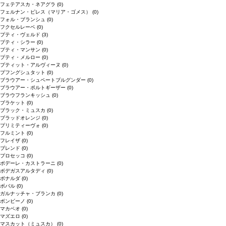
フェテアスカ・ネアグラ
(0)
フェルナン・ピレス（マリア・ゴメス）
(0)
フォル・ブランシュ
(0)
フクセルレーベ
(0)
プティ・ヴェルド
(3)
プティ・シラー
(0)
プティ・マンサン
(0)
プティ・メルロー
(0)
プティット・アルヴィーヌ
(0)
プフングシュタット
(0)
ブラウアー・シュペートブルグンダー
(0)
ブラウアー・ポルトギーザー
(0)
ブラウフランキッシュ
(0)
ブラケット
(0)
ブラック・ミュスカ
(0)
ブラッドオレンジ
(0)
プリミティーヴォ
(0)
フルミント
(0)
フレイザ
(0)
ブレンド
(0)
プロセッコ
(0)
ポデーレ・カストラーニ
(0)
ボデガスアルタディ
(0)
ボナルダ
(0)
ボバル
(0)
ガルナッチャ・ブランカ
(0)
ボンビーノ
(0)
マカベオ
(0)
マズエロ
(0)
マスカット（ミュスカ）
(0)