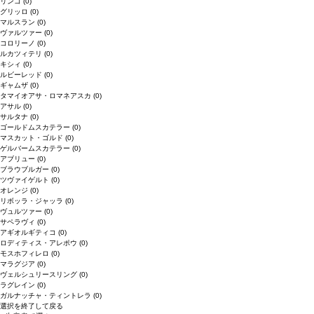
リンゴ
(0)
グリッロ
(0)
マルスラン
(0)
ヴァルツァー
(0)
コロリーノ
(0)
ルカツィテリ
(0)
キシィ
(0)
ルビーレッド
(0)
ギャムザ
(0)
タマイオアサ・ロマネアスカ
(0)
アサル
(0)
サルタナ
(0)
ゴールドムスカテラー
(0)
マスカット・ゴルド
(0)
ゲルバームスカテラー
(0)
アブリュー
(0)
ブラウブルガー
(0)
ツヴァイゲルト
(0)
オレンジ
(0)
リボッラ・ジャッラ
(0)
ヴュルツァー
(0)
サペラヴィ
(0)
アギオルギティコ
(0)
ロディティス・アレポウ
(0)
モスホフィレロ
(0)
マラグジア
(0)
ヴェルシュリースリング
(0)
ラグレイン
(0)
ガルナッチャ・ティントレラ
(0)
選択を終了して戻る