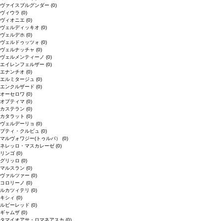
ヴァイスブルグンダー
(0)
ヴィウラ
(0)
ヴィオニエ
(0)
ヴェルディッキオ
(0)
ヴェルデホ
(0)
ヴェルドゥッツォ
(0)
ヴェルナッチャ
(0)
ヴェルメンティーノ
(0)
エイレンフェルザー
(0)
エナンチオ
(0)
エルミタージュ
(0)
エンクルザード
(0)
オーセロワ
(0)
オプティマ
(0)
カステラン
(0)
カタラット
(0)
ヴェルデーリョ
(0)
プティ・クルビュ
(0)
マルヴォワジー(トゥルバ）
(0)
ネレッロ・マスカレーゼ
(0)
リンゴ
(0)
グリッロ
(0)
マルスラン
(0)
ヴァルツァー
(0)
コロリーノ
(0)
ルカツィテリ
(0)
キシィ
(0)
ルビーレッド
(0)
ギャムザ
(0)
タマイオアサ・ロマネアスカ
(0)