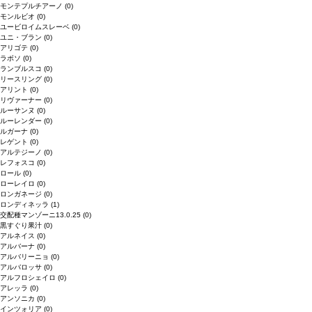
モンテプルチアーノ
(0)
モンルビオ
(0)
ユービロイムスレーベ
(0)
ユニ・ブラン
(0)
アリゴテ
(0)
ラボソ
(0)
ランブルスコ
(0)
リースリング
(0)
アリント
(0)
リヴァーナー
(0)
ルーサンヌ
(0)
ルーレンダー
(0)
ルガーナ
(0)
レゲント
(0)
アルテジーノ
(0)
レフォスコ
(0)
ロール
(0)
ローレイロ
(0)
ロンガネージ
(0)
ロンディネッラ
(1)
交配種マンゾーニ13.0.25
(0)
黒すぐり果汁
(0)
アルネイス
(0)
アルバーナ
(0)
アルバリーニョ
(0)
アルバロッサ
(0)
アルフロシェイロ
(0)
アレッラ
(0)
アンソニカ
(0)
インツォリア
(0)