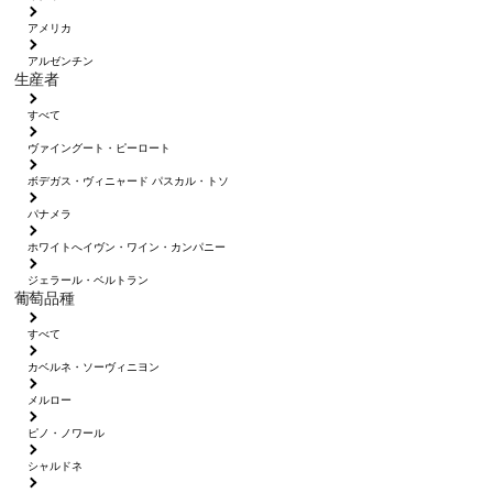
アメリカ
アルゼンチン
生産者
すべて
ヴァイングート・ピーロート
ボデガス・ヴィニャード パスカル・トソ
パナメラ
ホワイトへイヴン・ワイン・カンパニー
ジェラール・ベルトラン
葡萄品種
すべて
カベルネ・ソーヴィニヨン
メルロー
ピノ・ノワール
シャルドネ