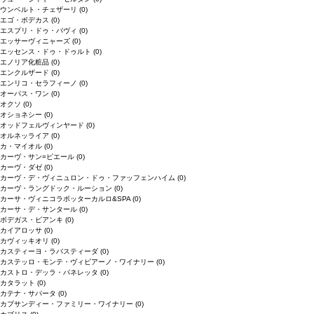
ウンベルト・チェザーリ
(0)
エゴ・ボデカス
(0)
エスプリ・ドゥ・パヴィ
(0)
エッサーヴィニャーズ
(0)
エッセンス・ドゥ・ドゥルト
(0)
エノリア化粧品
(0)
エンクルザード
(0)
エンリコ・セラフィーノ
(0)
オーパス・ワン
(0)
オクソ
(0)
オショネシー
(0)
オッドフェルヴィンヤード
(0)
オルネッライア
(0)
カ・マイオル
(0)
カーヴ・サン=ピエール
(0)
カーヴ・ダゼ
(0)
カーヴ・デ・ヴィニュロン・ドゥ・ファッフェンハイム
(0)
カーヴ・ラングドック・ルーション
(0)
カーサ・ヴィニコラボッターカルロ&SPA
(0)
カーサ・デ・サンタール
(0)
ボデガス・ビアンキ
(0)
カイアロッサ
(0)
カヴィッキオリ
(0)
カスティーヨ・ラバスティーダ
(0)
カステッロ・モンテ・ヴィビアーノ・ワイナリー
(0)
カストロ・デッラ・パネレッタ
(0)
カタラット
(0)
カテナ・サパータ
(0)
カプサンディー・ファミリー・ワイナリー
(0)