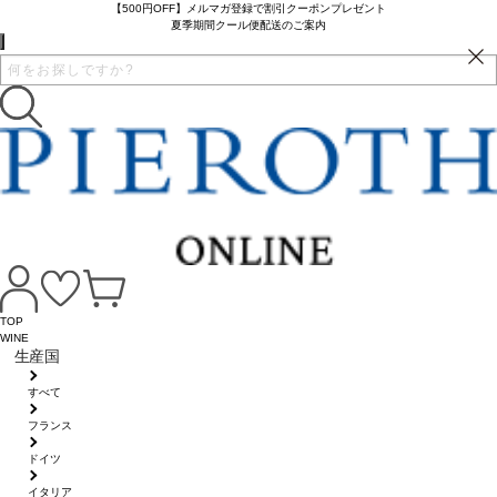
【500円OFF】メルマガ登録で割引クーポンプレゼント
夏季期間クール便配送のご案内
TOP
WINE
生産国
すべて
フランス
ドイツ
イタリア