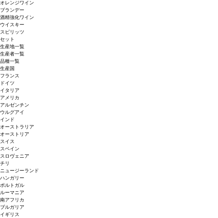
オレンジワイン
ブランデー
酒精強化ワイン
ウイスキー
スピリッツ
セット
生産地一覧
生産者一覧
品種一覧
生産国
フランス
ドイツ
イタリア
アメリカ
アルゼンチン
ウルグアイ
インド
オーストラリア
オーストリア
スイス
スペイン
スロヴェニア
チリ
ニュージーランド
ハンガリー
ポルトガル
ルーマニア
南アフリカ
ブルガリア
イギリス