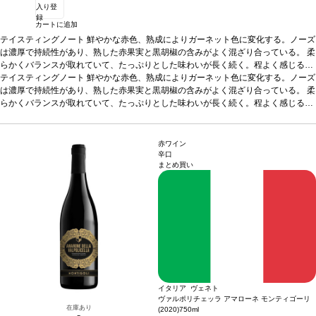
入り登
録
カートに追加
テイスティングノート
鮮やかな赤色、熟成によりガーネット色に変化する。ノーズ
は濃厚で持続性があり、熟した赤果実と黒胡椒の含みがよく混ざり合っている。 柔
らかくバランスが取れていて、たっぷりとした味わいが長く続く。程よく感じるタ
ンニンは、素晴らしく溶け込んでいる。
テイスティングノート
鮮やかな赤色、熟成によりガーネット色に変化する。ノーズ
合う料理
濃厚な料理、グリル肉、ジビエ
などと好相性
は濃厚で持続性があり、熟した赤果実と黒胡椒の含みがよく混ざり合っている。 柔
葡萄品種
100% サンジョヴェーゼ
*本ヴィンテージが在庫切れの場
合、在庫があり価格が同様の場合は自動的に次のヴィンテージに変更されます、ご
らかくバランスが取れていて、たっぷりとした味わいが長く続く。程よく感じるタ
了承ください。
ンニンは、素晴らしく溶け込んでいる。
合う料理
濃厚な料理、グリル肉、ジビエ
などと好相性
葡萄品種
100% サンジョヴェーゼ
*本ヴィンテージが在庫切れの場
合、在庫があり価格が同様の場合は自動的に次のヴィンテージに変更されます、ご
赤ワイン
了承ください。
辛口
まとめ買い
イタリア ヴェネト
ヴァルポリチェッラ アマローネ モンティゴーリ
在庫あり
(2020)
750ml