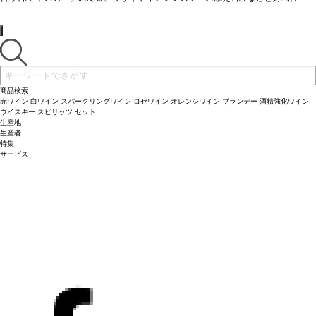
葡萄品種
サンジョヴェーゼ 90%、カナイオーロ 10%
商品検索
赤ワイン
白ワイン
スパークリングワイン
ロゼワイン
オレンジワイン
ブランデー
酒精強化ワイン
ウイスキー
スピリッツ
セット
生産地
生産者
特集
サービス