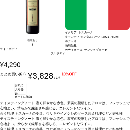
イタリア トスカーナ
キャンティ モンタルバーノ (2021)
750ml
在庫あり
ボナッキ
3
葡萄品種:
ライトボディ
カナイオーロ, サンジョヴェーゼ
フルボディ
¥4,290
¥3,828
まとめ買い(6+)
10%OFF
/ 1本
お気に
入り登
録
カートに追加
テイスティングノート
濃く鮮やかな赤色。果実の凝縮したアロマは、フレッシュで
心地よい。滑らかで繊細さを感じる、エレガントなワイン。
合う料理
トスカーナの冷菜、ウサギやイノシシのソース添え料理などと好相性
葡萄品種
テイスティングノート
サンジョヴェーゼ 90%、カナイオーロ 10%
濃く鮮やかな赤色。果実の凝縮したアロマは、フレッシュで
心地よい。滑らかで繊細さを感じる、エレガントなワイン。
合う料理
トスカーナの冷菜、ウサギやイノシシのソース添え料理などと好相性