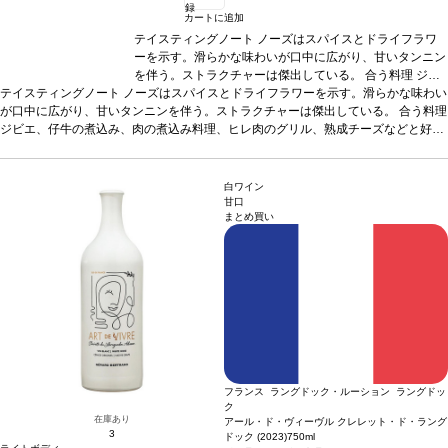
録
カートに追加
テイスティングノート
ノーズはスパイスとドライフラワ
ーを示す。滑らかな味わいが口中に広がり、甘いタンニン
を伴う。ストラクチャーは傑出している。
合う料理
ジビ
テイスティングノート
ノーズはスパイスとドライフラワーを示す。滑らかな味わい
エ、仔牛の煮込み、肉の煮込み料理、ヒレ肉のグリル、熟
が口中に広がり、甘いタンニンを伴う。ストラクチャーは傑出している。
成チーズなどと好相性
葡萄品種
100% ネッビオーロ
合う料理
認証
ジビエ、仔牛の煮込み、肉の煮込み料理、ヒレ肉のグリル、熟成チーズなどと好相
EQUALITAS認証
*本ヴィンテージが在庫切れの場合、在
性
葡萄品種
100% ネッビオーロ
庫があり価格が同様の場合は自動的に次のヴィンテージに
認証
EQUALITAS認証
*本ヴィンテージが在庫切れ
の場合、在庫があり価格が同様の場合は自動的に次のヴィンテージに変更されま
変更されます、ご了承ください。
す、ご了承ください。
白ワイン
甘口
まとめ買い
フランス ラングドック・ルーション ラングドッ
ク
在庫あり
アール・ド・ヴィーヴル クレレット・ド・ラング
3
ドック (2023)
750ml