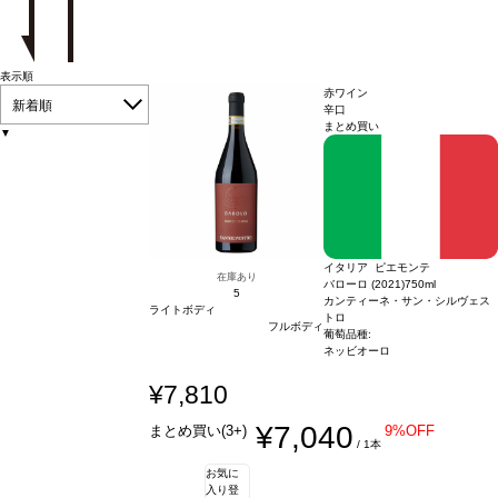
表示順
赤ワイン
新着順
辛口
まとめ買い
▼
イタリア ピエモンテ
在庫あり
バローロ (2021)
750ml
5
カンティーネ・サン・シルヴェス
ライトボディ
トロ
フルボディ
葡萄品種:
ネッビオーロ
¥7,810
¥7,040
まとめ買い(3+)
9%OFF
/ 1本
お気に
入り登