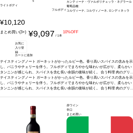
5
カンティーナ・ヴァルポリチェッラ・ネグラール
ライトボディ
葡萄品種:
フルボディ
コルヴィーナ, コルヴィノーネ, ロンディネッラ
¥10,120
¥9,097
まとめ買い(3+)
10%OFF
/ 1本
お気に
入り登
録
カートに追加
テイスティングノート
ガーネットがかったルビー色。香り高いスパイスの含みを示
し、バニラやチェリーを伴う。フルボディでまろやかな味わいが広がり、柔らかい
タンニンが感じられ、スパイスを含む長い余韻の後味が続く。
合う料理
肉のグリ
ルや煮込み料理、ジビエ、熟成チーズなどと好相性
テイスティングノート
ガーネットがかったルビー色。香り高いスパイスの含みを示
葡萄品種
コルヴィーナ、コル
ヴィノーネ、ロンディネッラ
し、バニラやチェリーを伴う。フルボディでまろやかな味わいが広がり、柔らかい
*本ヴィンテージが在庫切れの場合、在庫があり価格
が同様の場合は自動的に次のヴィンテージに変更されます、ご了承ください。
タンニンが感じられ、スパイスを含む長い余韻の後味が続く。
合う料理
肉のグリ
ルや煮込み料理、ジビエ、熟成チーズなどと好相性
葡萄品種
コルヴィーナ、コル
ヴィノーネ、ロンディネッラ
*本ヴィンテージが在庫切れの場合、在庫があり価格
が同様の場合は自動的に次のヴィンテージに変更されます、ご了承ください。
赤ワイン
辛口
まとめ買い