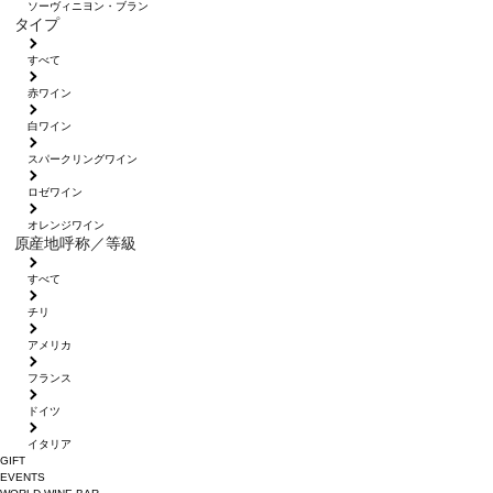
ソーヴィニヨン・ブラン
タイプ
すべて
赤ワイン
白ワイン
スパークリングワイン
ロゼワイン
オレンジワイン
原産地呼称／等級
すべて
チリ
アメリカ
フランス
ドイツ
イタリア
GIFT
EVENTS