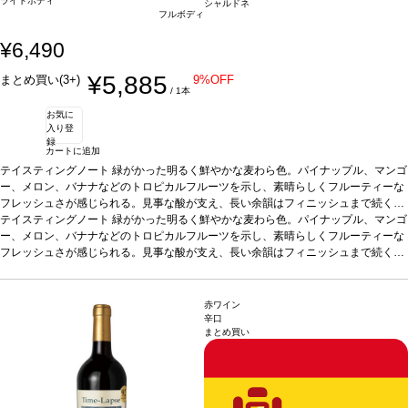
ライトボディ
シャルドネ
フルボディ
¥6,490
¥5,885
まとめ買い(3+)
9%OFF
/ 1本
お気に
入り登
録
カートに追加
テイスティングノート
緑がかった明るく鮮やかな麦わら色。パイナップル、マンゴ
ー、メロン、バナナなどのトロピカルフルーツを示し、素晴らしくフルーティーな
フレッシュさが感じられる。見事な酸が支え、長い余韻はフィニッシュまで続く。
味わいはバランスが取れていて、まろやかで滑らかな酸味を持つ。
テイスティングノート
緑がかった明るく鮮やかな麦わら色。パイナップル、マンゴ
合う料理
カル
パッチョ、貝類、蒸し魚やグリル魚、パテ、チーズ、チキン、野菜のテリーヌ、サ
ー、メロン、バナナなどのトロピカルフルーツを示し、素晴らしくフルーティーな
ラダ、タパスや前菜などと好相性。
フレッシュさが感じられる。見事な酸が支え、長い余韻はフィニッシュまで続く。
葡萄品種
シャルドネ 100%
*本ヴィンテージが
在庫切れの場合、在庫があり価格が同様の場合は自動的に次のヴィンテージに変更
味わいはバランスが取れていて、まろやかで滑らかな酸味を持つ。
合う料理
カル
されます、ご了承ください。
パッチョ、貝類、蒸し魚やグリル魚、パテ、チーズ、チキン、野菜のテリーヌ、サ
ラダ、タパスや前菜などと好相性。
葡萄品種
シャルドネ 100%
*本ヴィンテージが
赤ワイン
在庫切れの場合、在庫があり価格が同様の場合は自動的に次のヴィンテージに変更
辛口
まとめ買い
されます、ご了承ください。