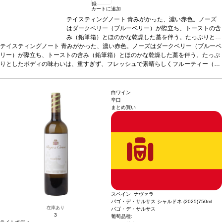
録
カートに追加
テイスティングノート
青みがかった、濃い赤色。ノーズ
はダークベリー（ブルーベリー）が際立ち、トーストの含
み（鉛筆箱）とほのかな乾燥した藁を伴う。たっぷりとし
テイスティングノート
青みがかった、濃い赤色。ノーズはダークベリー（ブルーベ
たボディの味わいは、重すぎず、フレッシュで素晴らしく
リー）が際立ち、トーストの含み（鉛筆箱）とほのかな乾燥した藁を伴う。たっぷ
フルーティー（ブルーベリー、ブラックベリー）。しっか
りとしたボディの味わいは、重すぎず、フレッシュで素晴らしくフルーティー（ブ
りとして、甘いタンニンも感じるフィニッシュが続く。
ルーベリー、ブラックベリー）。しっかりとして、甘いタンニンも感じるフィニッ
合う料理
チーズラビオリなどミートソースのパスタ、リ
シュが続く。
合う料理
チーズラビオリなどミートソースのパスタ、リゾット、あ
ゾット、あらゆる肉料理、またマンチェゴチーズやロック
らゆる肉料理、またマンチェゴチーズやロックフォールチーズと生ハムなどと好相
フォールチーズと生ハムなどと好相性。
葡萄品種
テンプ
白ワイン
性。
葡萄品種
テンプラニーリョ 75%、メルロー 25%
ラニーリョ 75%、メルロー 25%
*本ヴィンテージが在庫切れ
*本ヴィンテージが在庫
辛口
まとめ買い
の場合、在庫があり価格が同様の場合は自動的に次のヴィンテージに変更されま
切れの場合、在庫があり価格が同様の場合は自動的に次の
す、ご了承ください。
ヴィンテージに変更されます、ご了承ください。
スペイン ナヴァラ
パゴ・デ・サルサス シャルドネ (2025)
750ml
在庫あり
パゴ・デ・サルサス
3
葡萄品種: