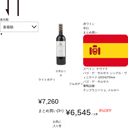
表示順
赤ワイン
新着順
辛口
まとめ買い
▼
スペイン ナヴァラ
在庫あり
パゴ・デ・サルサス シングル・ヴ
3
ィニヤード (2024)
750ml
ライトボディ
パゴ・デ・サルサス
フルボディ
葡萄品種:
テンプラニーリョ, メルロー
¥7,260
¥6,545
まとめ買い(3+)
9%OFF
/ 1本
お気に
入り登