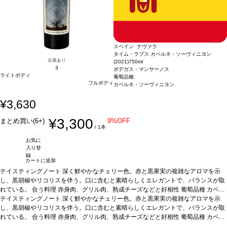
スペイン ナヴァラ
タイム・ラプス カベルネ・ソーヴィニヨン
在庫あり
(2021)
750ml
3
ボデガス・マンサーノス
ライトボディ
葡萄品種:
フルボディ
カベルネ・ソーヴィニヨン
¥3,630
¥3,300
まとめ買い(6+)
9%OFF
/ 1本
お気に
入り登
録
カートに追加
テイスティングノート
深く鮮やかなチェリー色。赤と黒果実の複雑なアロマを示
し、黒胡椒やリコリスを伴う。口に含むと素晴らしくエレガントで、バランスが取
れている。
合う料理
赤身肉、グリル肉、熟成チーズなどと好相性
葡萄品種
カベル
ネ・ソーヴィニヨン
テイスティングノート
*本ヴィンテージが在庫切れの場合、在庫があり価格が同様の
深く鮮やかなチェリー色。赤と黒果実の複雑なアロマを示
場合は自動的に次のヴィンテージに変更されます、ご了承ください。
し、黒胡椒やリコリスを伴う。口に含むと素晴らしくエレガントで、バランスが取
れている。
合う料理
赤身肉、グリル肉、熟成チーズなどと好相性
葡萄品種
カベル
ネ・ソーヴィニヨン
*本ヴィンテージが在庫切れの場合、在庫があり価格が同様の