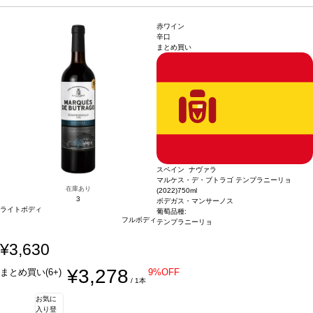
場合は自動的に次のヴィンテージに変更されます、ご了承ください。
赤ワイン
辛口
まとめ買い
スペイン ナヴァラ
マルケス・デ・ブトラゴ テンプラニーリョ
在庫あり
(2022)
750ml
3
ボデガス・マンサーノス
ライトボディ
葡萄品種:
フルボディ
テンプラニーリョ
¥3,630
¥3,278
まとめ買い(6+)
9%OFF
/ 1本
お気に
入り登