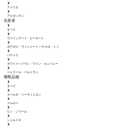
アメリカ
アルゼンチン
生産者
すべて
ヴァイングート・ピーロート
ボデガス・ヴィニャード パスカル・トソ
パナメラ
ホワイトへイヴン・ワイン・カンパニー
ジェラール・ベルトラン
葡萄品種
すべて
カベルネ・ソーヴィニヨン
メルロー
ピノ・ノワール
シャルドネ