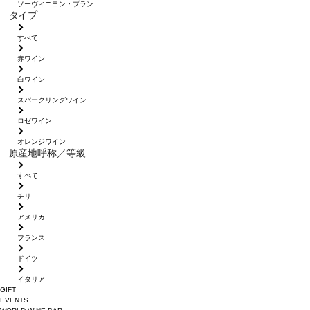
ソーヴィニヨン・ブラン
タイプ
すべて
赤ワイン
白ワイン
スパークリングワイン
ロゼワイン
オレンジワイン
原産地呼称／等級
すべて
チリ
アメリカ
フランス
ドイツ
イタリア
GIFT
EVENTS