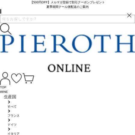
【500円OFF】メルマガ登録で割引クーポンプレゼント
夏季期間クール便配送のご案内
TOP
WINE
生産国
すべて
フランス
ドイツ
イタリア