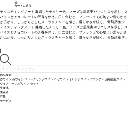
録
カートに追加
テイスティングノート
凝縮したチェリー色。ノーズは黒果実やリコリスを示し、ス
パイスとチョコレートの芳香を伴う。口に含むと、フレッシュで心地よい滑らかさ
が広がり、しっかりとしたストラクチャーを感じ、滑らかさが続く。
葡萄品種
テ
ンプラニーリョ
テイスティングノート
*本ヴィンテージが在庫切れの場合、在庫があり価格が同様の場合
凝縮したチェリー色。ノーズは黒果実やリコリスを示し、ス
は自動的に次のヴィンテージに変更されます、ご了承ください。
パイスとチョコレートの芳香を伴う。口に含むと、フレッシュで心地よい滑らかさ
が広がり、しっかりとしたストラクチャーを感じ、滑らかさが続く。
葡萄品種
テ
ンプラニーリョ
*本ヴィンテージが在庫切れの場合、在庫があり価格が同様の場合
は自動的に次のヴィンテージに変更されます、ご了承ください。
商品検索
赤ワイン
白ワイン
スパークリングワイン
ロゼワイン
オレンジワイン
ブランデー
酒精強化ワイン
ウイスキー
スピリッツ
セット
生産地
生産者
特集
サービス