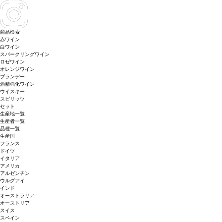
商品検索
赤ワイン
白ワイン
スパークリングワイン
ロゼワイン
オレンジワイン
ブランデー
酒精強化ワイン
ウイスキー
スピリッツ
セット
生産地一覧
生産者一覧
品種一覧
生産国
フランス
ドイツ
イタリア
アメリカ
アルゼンチン
ウルグアイ
インド
オーストラリア
オーストリア
スイス
スペイン