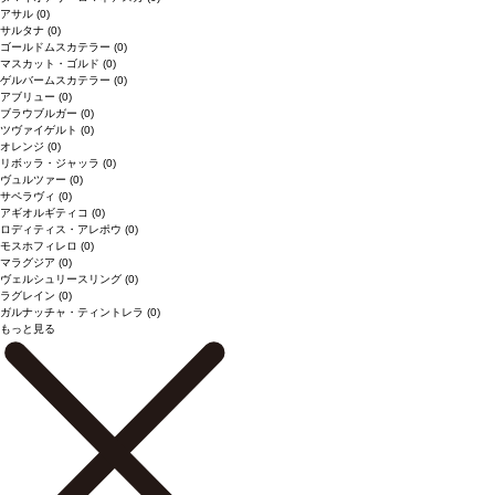
アサル
(0)
サルタナ
(0)
ゴールドムスカテラー
(0)
マスカット・ゴルド
(0)
ゲルバームスカテラー
(0)
アブリュー
(0)
ブラウブルガー
(0)
ツヴァイゲルト
(0)
オレンジ
(0)
リボッラ・ジャッラ
(0)
ヴュルツァー
(0)
サペラヴィ
(0)
アギオルギティコ
(0)
ロディティス・アレポウ
(0)
モスホフィレロ
(0)
マラグジア
(0)
ヴェルシュリースリング
(0)
ラグレイン
(0)
ガルナッチャ・ティントレラ
(0)
もっと見る