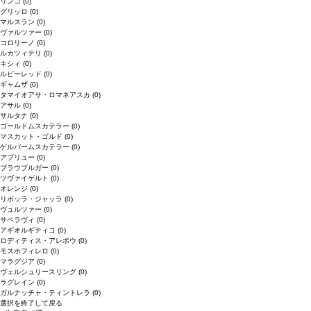
リンゴ
(0)
グリッロ
(0)
マルスラン
(0)
ヴァルツァー
(0)
コロリーノ
(0)
ルカツィテリ
(0)
キシィ
(0)
ルビーレッド
(0)
ギャムザ
(0)
タマイオアサ・ロマネアスカ
(0)
アサル
(0)
サルタナ
(0)
ゴールドムスカテラー
(0)
マスカット・ゴルド
(0)
ゲルバームスカテラー
(0)
アブリュー
(0)
ブラウブルガー
(0)
ツヴァイゲルト
(0)
オレンジ
(0)
リボッラ・ジャッラ
(0)
ヴュルツァー
(0)
サペラヴィ
(0)
アギオルギティコ
(0)
ロディティス・アレポウ
(0)
モスホフィレロ
(0)
マラグジア
(0)
ヴェルシュリースリング
(0)
ラグレイン
(0)
ガルナッチャ・ティントレラ
(0)
選択を終了して戻る