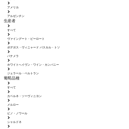
アメリカ
アルゼンチン
生産者
すべて
ヴァイングート・ピーロート
ボデガス・ヴィニャード パスカル・トソ
パナメラ
ホワイトへイヴン・ワイン・カンパニー
ジェラール・ベルトラン
葡萄品種
すべて
カベルネ・ソーヴィニヨン
メルロー
ピノ・ノワール
シャルドネ