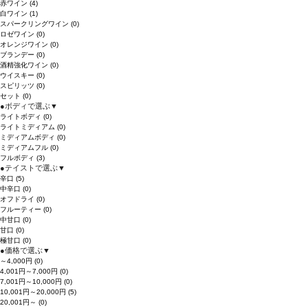
赤ワイン
(4)
白ワイン
(1)
スパークリングワイン
(0)
ロゼワイン
(0)
オレンジワイン
(0)
ブランデー
(0)
酒精強化ワイン
(0)
ウイスキー
(0)
スピリッツ
(0)
セット
(0)
●
ボディで選ぶ
▼
ライトボディ
(0)
ライトミディアム
(0)
ミディアムボディ
(0)
ミディアムフル
(0)
フルボディ
(3)
●
テイストで選ぶ
▼
辛口
(5)
中辛口
(0)
オフドライ
(0)
フルーティー
(0)
中甘口
(0)
甘口
(0)
極甘口
(0)
●
価格で選ぶ
▼
～4,000円
(0)
4,001円～7,000円
(0)
7,001円～10,000円
(0)
10,001円～20,000円
(5)
20,001円～
(0)