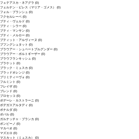
フェテアスカ・ネアグラ
(0)
フェルナン・ピレス（マリア・ゴメス）
(0)
フォル・ブランシュ
(0)
フクセルレーベ
(0)
プティ・ヴェルド
(0)
プティ・シラー
(0)
プティ・マンサン
(0)
プティ・メルロー
(0)
プティット・アルヴィーヌ
(0)
プフングシュタット
(0)
ブラウアー・シュペートブルグンダー
(0)
ブラウアー・ポルトギーザー
(0)
ブラウフランキッシュ
(0)
ブラケット
(0)
ブラック・ミュスカ
(0)
ブラッドオレンジ
(0)
プリミティーヴォ
(0)
フルミント
(0)
フレイザ
(0)
ブレンド
(0)
プロセッコ
(0)
ポデーレ・カストラーニ
(0)
ボデガスアルタディ
(0)
ボナルダ
(0)
ボバル
(0)
ガルナッチャ・ブランカ
(0)
ボンビーノ
(0)
マカベオ
(0)
マズエロ
(0)
マスカット（ミュスカ）
(0)