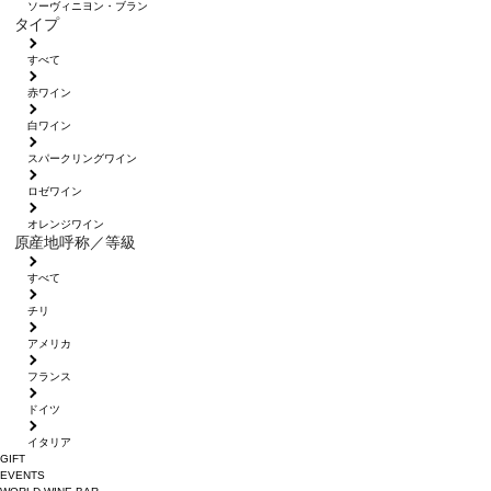
ソーヴィニヨン・ブラン
タイプ
すべて
赤ワイン
白ワイン
スパークリングワイン
ロゼワイン
オレンジワイン
原産地呼称／等級
すべて
チリ
アメリカ
フランス
ドイツ
イタリア
GIFT
EVENTS