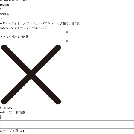
WORLD WINE BAR
HOME
>
全商品
>
A.O.C.- シャトーヌフ・デュ・パプ
&
メドック格付け第4級
A.O.C.- シャトーヌフ・デュ・パプ
×
メドック格付け第4級
×
5
ITEMS
●
キーワード検索
●
タイプで選ぶ
▼