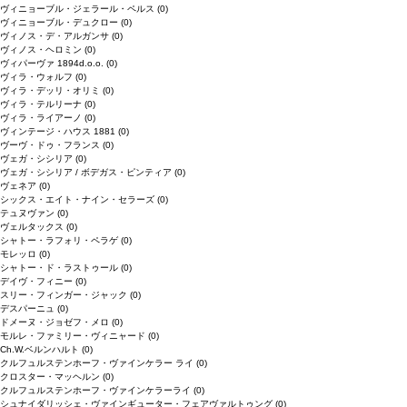
ヴィニョーブル・ジェラール・ペルス
(0)
ヴィニョーブル・デュクロー
(0)
ヴィノス・デ・アルガンサ
(0)
ヴィノス・ヘロミン
(0)
ヴィパーヴァ 1894d.o.o.
(0)
ヴィラ・ウォルフ
(0)
ヴィラ・デッリ・オリミ
(0)
ヴィラ・テルリーナ
(0)
ヴィラ・ライアーノ
(0)
ヴィンテージ・ハウス 1881
(0)
ヴーヴ・ドゥ・フランス
(0)
ヴェガ・シシリア
(0)
ヴェガ・シシリア / ボデガス・ピンティア
(0)
ヴェネア
(0)
シックス・エイト・ナイン・セラーズ
(0)
テュヌヴァン
(0)
ヴェルタックス
(0)
シャトー・ラフォリ・ペラゲ
(0)
モレッロ
(0)
シャトー・ド・ラストゥール
(0)
デイヴ・フィニー
(0)
スリー・フィンガー・ジャック
(0)
デスパーニュ
(0)
ドメーヌ・ジョゼフ・メロ
(0)
モルレ・ファミリー・ヴィニャード
(0)
Ch.W.ベルンハルト
(0)
クルフュルステンホーフ・ヴァインケラー ライ
(0)
クロスター・マッヘルン
(0)
クルフュルステンホーフ・ヴァインケラーライ
(0)
シュナイダリッシェ・ヴァインギューター・フェアヴァルトゥング
(0)