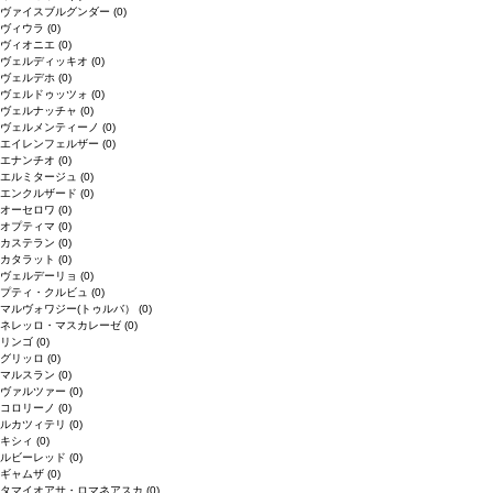
ヴァイスブルグンダー
(0)
ヴィウラ
(0)
ヴィオニエ
(0)
ヴェルディッキオ
(0)
ヴェルデホ
(0)
ヴェルドゥッツォ
(0)
ヴェルナッチャ
(0)
ヴェルメンティーノ
(0)
エイレンフェルザー
(0)
エナンチオ
(0)
エルミタージュ
(0)
エンクルザード
(0)
オーセロワ
(0)
オプティマ
(0)
カステラン
(0)
カタラット
(0)
ヴェルデーリョ
(0)
プティ・クルビュ
(0)
マルヴォワジー(トゥルバ）
(0)
ネレッロ・マスカレーゼ
(0)
リンゴ
(0)
グリッロ
(0)
マルスラン
(0)
ヴァルツァー
(0)
コロリーノ
(0)
ルカツィテリ
(0)
キシィ
(0)
ルビーレッド
(0)
ギャムザ
(0)
タマイオアサ・ロマネアスカ
(0)