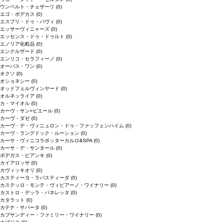
ウンベルト・チェザーリ
(0)
エゴ・ボデカス
(0)
エスプリ・ドゥ・パヴィ
(0)
エッサーヴィニャーズ
(0)
エッセンス・ドゥ・ドゥルト
(0)
エノリア化粧品
(0)
エンクルザード
(0)
エンリコ・セラフィーノ
(0)
オーパス・ワン
(0)
オクソ
(0)
オショネシー
(0)
オッドフェルヴィンヤード
(0)
オルネッライア
(0)
カ・マイオル
(0)
カーヴ・サン=ピエール
(0)
カーヴ・ダゼ
(0)
カーヴ・デ・ヴィニュロン・ドゥ・ファッフェンハイム
(0)
カーヴ・ラングドック・ルーション
(0)
カーサ・ヴィニコラボッターカルロ&SPA
(0)
カーサ・デ・サンタール
(0)
ボデガス・ビアンキ
(0)
カイアロッサ
(0)
カヴィッキオリ
(0)
カスティーヨ・ラバスティーダ
(0)
カステッロ・モンテ・ヴィビアーノ・ワイナリー
(0)
カストロ・デッラ・パネレッタ
(0)
カタラット
(0)
カテナ・サパータ
(0)
カプサンディー・ファミリー・ワイナリー
(0)