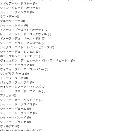
エドゥアール・ドロネー
(0)
ジャン・クロード・ボワセ
(0)
シャトー・クィンタス
(0)
ラフ・デー
(0)
ブルガリアーナ
(0)
シャトー・レオー
(0)
ドメーヌ・ブーロット・オーディ
(0)
レ・トゥーレル・ド・ロングヴィル
(0)
ドメーヌ・デュ・ペール・ギヨ
(0)
シャトー・グラン・マズロール
(0)
シックス・エイト・ナイン・セラーズ
(0)
シャトー・デュ・ミシェル
(0)
ボー・マルシェ・ワイナリー
(0)
ヴィニュロン・デ・ピエール・ドレ（ラ・ペピート）
(0)
シャトー・クーラック
(0)
ヴィニョーブル・エ・コンパニ―
(0)
サングリア ヤーゴ
(0)
ドメーヌ・ラモネ
(0)
ジョセフ・フェルプス
(0)
カイリー・ミノーグ・ワインズ
(0)
シャトー・クロ・ド・ブアール
(0)
アナコタ
(0)
シャトー・オー・ペルドリア
(0)
シャトー・ド・ボワイヨ
(0)
シャトー・ギヨーム
(0)
シャトー・ド・ブラーグ
(0)
シャトー・パルネイ
(0)
シャトー・プランセ
(0)
ヴェルデロ
(0)
ヴュー・シャトー・セルタン
(0)