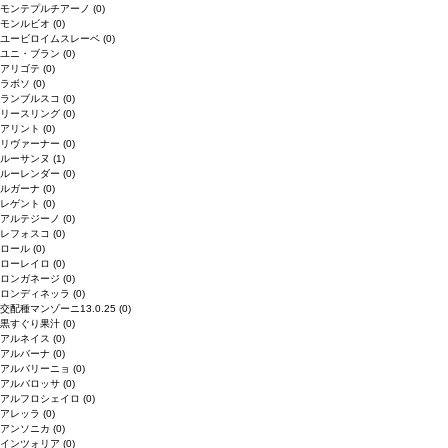
モンテプルチアーノ
(0)
モンルビオ
(0)
ユービロイムスレーベ
(0)
ユニ・ブラン
(0)
アリゴテ
(0)
ラボソ
(0)
ランブルスコ
(0)
リースリング
(0)
アリント
(0)
リヴァーナー
(0)
ルーサンヌ
(1)
ルーレンダー
(0)
ルガーナ
(0)
レゲント
(0)
アルテジーノ
(0)
レフォスコ
(0)
ロール
(0)
ローレイロ
(0)
ロンガネージ
(0)
ロンディネッラ
(0)
交配種マンゾーニ13.0.25
(0)
黒すぐり果汁
(0)
アルネイス
(0)
アルバーナ
(0)
アルバリーニョ
(0)
アルバロッサ
(0)
アルフロシェイロ
(0)
アレッラ
(0)
アンソニカ
(0)
インツォリア
(0)