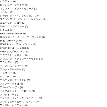
パラディン
(0)
ローレンツ・ファイヴ
(0)
オリン・スウィフト・セラーズ
(0)
ドゥルト
(0)
シークレット・インダルジェンス
(0)
フランソワ・L・ヴィトン コレクション
(0)
コニャック・レロー
(0)
14ハンズ・ワイナリー
(0)
E.ギガル
(0)
Ferd. Pieroth GmbH
(0)
GLMエストラーテヒヤ・デ・ヴィノス
(0)
M by モナヴァン
(0)
MGM モンド・デル・ヴィーノ
(0)
SASピエール・シェニエ
(0)
WGテゥンガースハイム
(0)
アウグスト・ケスラー
(0)
アジエンダ・アグリコラ・パセッティ
(0)
アラルディカ
(0)
アリアンス・ロワール
(0)
アルタ・アレーリャ
(0)
アルタディ
(0)
ルフィーノ
(0)
アルティガ・フュステル
(0)
アルノー・バイヨ
(0)
アルマヴィーヴァ
(0)
アルマニャック・ドゥロール
(0)
アンティノリ
(0)
アンテロ・メンチェタ・ファミリー
(0)
アンドリュー・ピース・ワインズ
(0)
アンドレ・ボロディン
(0)