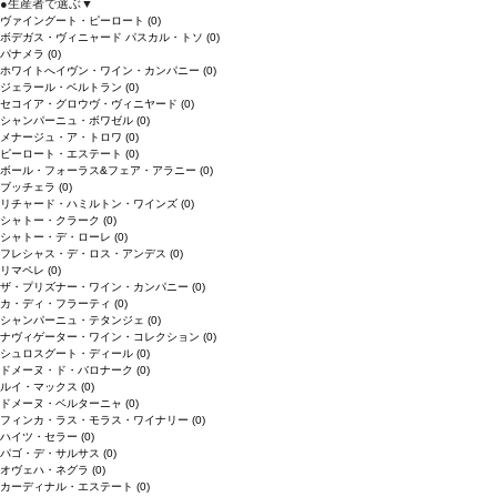
●
生産者で選ぶ
▼
ヴァイングート・ピーロート
(0)
ボデガス・ヴィニャード パスカル・トソ
(0)
パナメラ
(0)
ホワイトへイヴン・ワイン・カンパニー
(0)
ジェラール・ベルトラン
(0)
セコイア・グロウヴ・ヴィニヤード
(0)
シャンパーニュ・ボワゼル
(0)
メナージュ・ア・トロワ
(0)
ピーロート・エステート
(0)
ボール・フォーラス&フェア・アラニー
(0)
ブッチェラ
(0)
リチャード・ハミルトン・ワインズ
(0)
シャトー・クラーク
(0)
シャトー・デ・ローレ
(0)
フレシャス・デ・ロス・アンデス
(0)
リマペレ
(0)
ザ・プリズナー・ワイン・カンパニー
(0)
カ・ディ・フラーティ
(0)
シャンパーニュ・テタンジェ
(0)
ナヴィゲーター・ワイン・コレクション
(0)
シュロスグート・ディール
(0)
ドメーヌ・ド・バロナーク
(0)
ルイ・マックス
(0)
ドメーヌ・ベルターニャ
(0)
フィンカ・ラス・モラス・ワイナリー
(0)
ハイツ・セラー
(0)
パゴ・デ・サルサス
(0)
オヴェハ・ネグラ
(0)
カーディナル・エステート
(0)