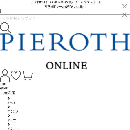
【500円OFF】メルマガ登録で割引クーポンプレゼント
夏季期間クール便配送のご案内
TOP
WINE
生産国
すべて
フランス
ドイツ
イタリア