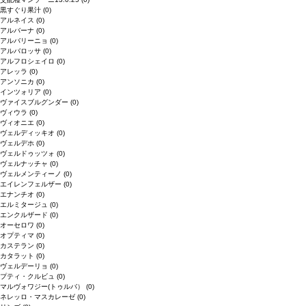
黒すぐり果汁
(0)
アルネイス
(0)
アルバーナ
(0)
アルバリーニョ
(0)
アルバロッサ
(0)
アルフロシェイロ
(0)
アレッラ
(0)
アンソニカ
(0)
インツォリア
(0)
ヴァイスブルグンダー
(0)
ヴィウラ
(0)
ヴィオニエ
(0)
ヴェルディッキオ
(0)
ヴェルデホ
(0)
ヴェルドゥッツォ
(0)
ヴェルナッチャ
(0)
ヴェルメンティーノ
(0)
エイレンフェルザー
(0)
エナンチオ
(0)
エルミタージュ
(0)
エンクルザード
(0)
オーセロワ
(0)
オプティマ
(0)
カステラン
(0)
カタラット
(0)
ヴェルデーリョ
(0)
プティ・クルビュ
(0)
マルヴォワジー(トゥルバ）
(0)
ネレッロ・マスカレーゼ
(0)