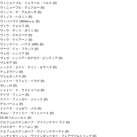
ヴィニョーブル・ジェラール・ペルス
(0)
ヴィニョーブル・デュクロー
(0)
ヴィノス・デ・アルガンサ
(0)
ヴィノス・ヘロミン
(0)
ヴィパーヴァ 1894d.o.o.
(0)
ヴィラ・ウォルフ
(0)
ヴィラ・デッリ・オリミ
(0)
ヴィラ・テルリーナ
(0)
ヴィラ・ライアーノ
(0)
ヴィンテージ・ハウス 1881
(0)
ヴーヴ・ドゥ・フランス
(0)
ヴェガ・シシリア
(0)
ヴェガ・シシリア / ボデガス・ピンティア
(0)
ヴェネア
(0)
シックス・エイト・ナイン・セラーズ
(0)
テュヌヴァン
(0)
ヴェルタックス
(0)
シャトー・ラフォリ・ペラゲ
(0)
モレッロ
(0)
シャトー・ド・ラストゥール
(0)
デイヴ・フィニー
(0)
スリー・フィンガー・ジャック
(0)
デスパーニュ
(0)
ドメーヌ・ジョゼフ・メロ
(0)
モルレ・ファミリー・ヴィニャード
(0)
Ch.W.ベルンハルト
(0)
クルフュルステンホーフ・ヴァインケラー ライ
(0)
クロスター・マッヘルン
(0)
クルフュルステンホーフ・ヴァインケラーライ
(0)
シュナイダリッシェ・ヴァインギューター・フェアヴァルトゥング
(0)