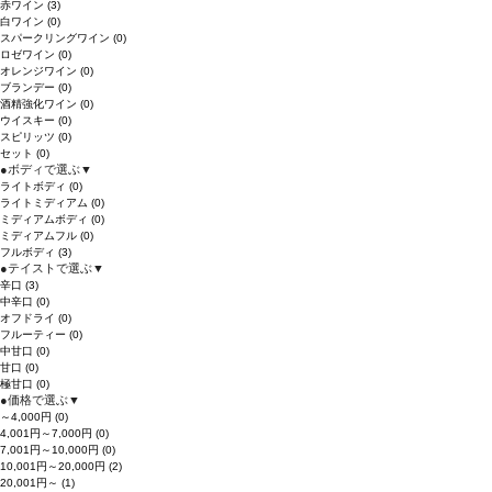
赤ワイン
(3)
白ワイン
(0)
スパークリングワイン
(0)
ロゼワイン
(0)
オレンジワイン
(0)
ブランデー
(0)
酒精強化ワイン
(0)
ウイスキー
(0)
スピリッツ
(0)
セット
(0)
●
ボディで選ぶ
▼
ライトボディ
(0)
ライトミディアム
(0)
ミディアムボディ
(0)
ミディアムフル
(0)
フルボディ
(3)
●
テイストで選ぶ
▼
辛口
(3)
中辛口
(0)
オフドライ
(0)
フルーティー
(0)
中甘口
(0)
甘口
(0)
極甘口
(0)
●
価格で選ぶ
▼
～4,000円
(0)
4,001円～7,000円
(0)
7,001円～10,000円
(0)
10,001円～20,000円
(2)
20,001円～
(1)