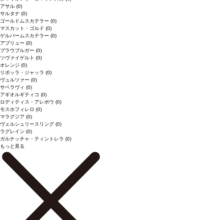
アサル
(0)
サルタナ
(0)
ゴールドムスカテラー
(0)
マスカット・ゴルド
(0)
ゲルバームスカテラー
(0)
アブリュー
(0)
ブラウブルガー
(0)
ツヴァイゲルト
(0)
オレンジ
(0)
リボッラ・ジャッラ
(0)
ヴュルツァー
(0)
サペラヴィ
(0)
アギオルギティコ
(0)
ロディティス・アレポウ
(0)
モスホフィレロ
(0)
マラグジア
(0)
ヴェルシュリースリング
(0)
ラグレイン
(0)
ガルナッチャ・ティントレラ
(0)
もっと見る