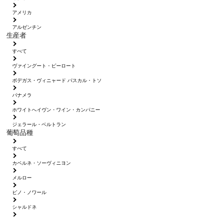
アメリカ
アルゼンチン
生産者
すべて
ヴァイングート・ピーロート
ボデガス・ヴィニャード パスカル・トソ
パナメラ
ホワイトへイヴン・ワイン・カンパニー
ジェラール・ベルトラン
葡萄品種
すべて
カベルネ・ソーヴィニヨン
メルロー
ピノ・ノワール
シャルドネ