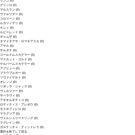
リンゴ
(0)
グリッロ
(0)
マルスラン
(0)
ヴァルツァー
(0)
コロリーノ
(0)
ルカツィテリ
(0)
キシィ
(0)
ルビーレッド
(0)
ギャムザ
(0)
タマイオアサ・ロマネアスカ
(0)
アサル
(0)
サルタナ
(0)
ゴールドムスカテラー
(0)
マスカット・ゴルド
(0)
ゲルバームスカテラー
(0)
アブリュー
(0)
ブラウブルガー
(0)
ツヴァイゲルト
(0)
オレンジ
(0)
リボッラ・ジャッラ
(0)
ヴュルツァー
(0)
サペラヴィ
(0)
アギオルギティコ
(0)
ロディティス・アレポウ
(0)
モスホフィレロ
(0)
マラグジア
(0)
ヴェルシュリースリング
(0)
ラグレイン
(0)
ガルナッチャ・ティントレラ
(0)
選択を終了して戻る