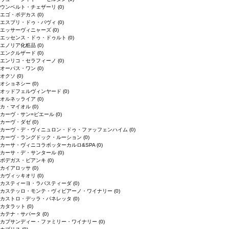
ウンベルト・チェザーリ
(0)
エゴ・ボデカス
(0)
エスプリ・ドゥ・パヴィ
(0)
エッサーヴィニャーズ
(0)
エッセンス・ドゥ・ドゥルト
(0)
エノリア化粧品
(0)
エンクルザード
(0)
エンリコ・セラフィーノ
(0)
オーパス・ワン
(0)
オクソ
(0)
オショネシー
(0)
オッドフェルヴィンヤード
(0)
オルネッライア
(0)
カ・マイオル
(0)
カーヴ・サン=ピエール
(0)
カーヴ・ダゼ
(0)
カーヴ・デ・ヴィニュロン・ドゥ・ファッフェンハイム
(0)
カーヴ・ラングドック・ルーション
(0)
カーサ・ヴィニコラボッターカルロ&SPA
(0)
カーサ・デ・サンタール
(0)
ボデガス・ビアンキ
(0)
カイアロッサ
(0)
カヴィッキオリ
(0)
カスティーヨ・ラバスティーダ
(0)
カステッロ・モンテ・ヴィビアーノ・ワイナリー
(0)
カストロ・デッラ・パネレッタ
(0)
カタラット
(0)
カテナ・サパータ
(0)
カプサンディー・ファミリー・ワイナリー
(0)