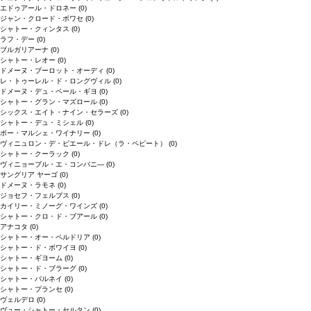
エドゥアール・ドロネー
(0)
ジャン・クロード・ボワセ
(0)
シャトー・クィンタス
(0)
ラフ・デー
(0)
ブルガリアーナ
(0)
シャトー・レオー
(0)
ドメーヌ・ブーロット・オーディ
(0)
レ・トゥーレル・ド・ロングヴィル
(0)
ドメーヌ・デュ・ペール・ギヨ
(0)
シャトー・グラン・マズロール
(0)
シックス・エイト・ナイン・セラーズ
(0)
シャトー・デュ・ミシェル
(0)
ボー・マルシェ・ワイナリー
(0)
ヴィニュロン・デ・ピエール・ドレ（ラ・ペピート）
(0)
シャトー・クーラック
(0)
ヴィニョーブル・エ・コンパニ―
(0)
サングリア ヤーゴ
(0)
ドメーヌ・ラモネ
(0)
ジョセフ・フェルプス
(0)
カイリー・ミノーグ・ワインズ
(0)
シャトー・クロ・ド・ブアール
(0)
アナコタ
(0)
シャトー・オー・ペルドリア
(0)
シャトー・ド・ボワイヨ
(0)
シャトー・ギヨーム
(0)
シャトー・ド・ブラーグ
(0)
シャトー・パルネイ
(0)
シャトー・プランセ
(0)
ヴェルデロ
(0)
ヴュー・シャトー・セルタン
(0)