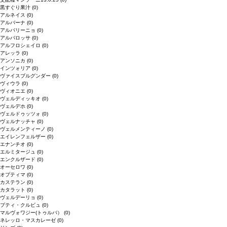
黒すぐり果汁
(0)
アルネイス
(0)
アルバーナ
(0)
アルバリーニョ
(0)
アルバロッサ
(0)
アルフロシェイロ
(0)
アレッラ
(0)
アンソニカ
(0)
インツォリア
(0)
ヴァイスブルグンダー
(0)
ヴィウラ
(0)
ヴィオニエ
(0)
ヴェルディッキオ
(0)
ヴェルデホ
(0)
ヴェルドゥッツォ
(0)
ヴェルナッチャ
(0)
ヴェルメンティーノ
(0)
エイレンフェルザー
(0)
エナンチオ
(0)
エルミタージュ
(0)
エンクルザード
(0)
オーセロワ
(0)
オプティマ
(0)
カステラン
(0)
カタラット
(0)
ヴェルデーリョ
(0)
プティ・クルビュ
(0)
マルヴォワジー(トゥルバ）
(0)
ネレッロ・マスカレーゼ
(0)