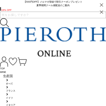
【500円OFF】メルマガ登録で割引クーポンプレゼント
夏季期間クール便配送のご案内
16% OFF
TOP
WINE
生産国
すべて
フランス
ドイツ
イタリア