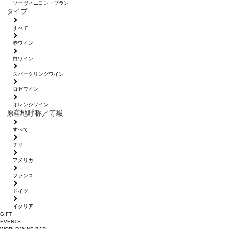
ソーヴィニヨン・ブラン
タイプ
すべて
赤ワイン
白ワイン
スパークリングワイン
ロゼワイン
オレンジワイン
原産地呼称／等級
すべて
チリ
アメリカ
フランス
ドイツ
イタリア
GIFT
EVENTS