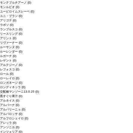
モンテプルチアーノ
(0)
モンルビオ
(0)
ユービロイムスレーベ
(0)
ユニ・ブラン
(0)
アリゴテ
(0)
ラボソ
(0)
ランブルスコ
(0)
リースリング
(0)
アリント
(0)
リヴァーナー
(0)
ルーサンヌ
(0)
ルーレンダー
(0)
ルガーナ
(0)
レゲント
(0)
アルテジーノ
(0)
レフォスコ
(0)
ロール
(0)
ローレイロ
(0)
ロンガネージ
(0)
ロンディネッラ
(0)
交配種マンゾーニ13.0.25
(0)
黒すぐり果汁
(0)
アルネイス
(0)
アルバーナ
(0)
アルバリーニョ
(0)
アルバロッサ
(0)
アルフロシェイロ
(0)
アレッラ
(0)
アンソニカ
(0)
インツォリア
(0)