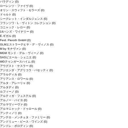
パラディン
(0)
ローレンツ・ファイヴ
(0)
オリン・スウィフト・セラーズ
(0)
ドゥルト
(0)
シークレット・インダルジェンス
(0)
フランソワ・L・ヴィトン コレクション
(0)
コニャック・レロー
(0)
14ハンズ・ワイナリー
(0)
E.ギガル
(0)
Ferd. Pieroth GmbH
(0)
GLMエストラーテヒヤ・デ・ヴィノス
(0)
M by モナヴァン
(0)
MGM モンド・デル・ヴィーノ
(0)
SASピエール・シェニエ
(0)
WGテゥンガースハイム
(0)
アウグスト・ケスラー
(0)
アジエンダ・アグリコラ・パセッティ
(0)
アラルディカ
(0)
アリアンス・ロワール
(0)
アルタ・アレーリャ
(0)
アルタディ
(0)
ルフィーノ
(0)
アルティガ・フュステル
(0)
アルノー・バイヨ
(0)
アルマヴィーヴァ
(0)
アルマニャック・ドゥロール
(0)
アンティノリ
(0)
アンテロ・メンチェタ・ファミリー
(0)
アンドリュー・ピース・ワインズ
(0)
アンドレ・ボロディン
(0)