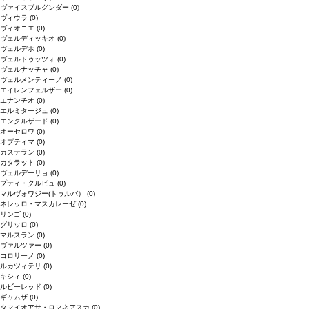
ヴァイスブルグンダー
(0)
ヴィウラ
(0)
ヴィオニエ
(0)
ヴェルディッキオ
(0)
ヴェルデホ
(0)
ヴェルドゥッツォ
(0)
ヴェルナッチャ
(0)
ヴェルメンティーノ
(0)
エイレンフェルザー
(0)
エナンチオ
(0)
エルミタージュ
(0)
エンクルザード
(0)
オーセロワ
(0)
オプティマ
(0)
カステラン
(0)
カタラット
(0)
ヴェルデーリョ
(0)
プティ・クルビュ
(0)
マルヴォワジー(トゥルバ）
(0)
ネレッロ・マスカレーゼ
(0)
リンゴ
(0)
グリッロ
(0)
マルスラン
(0)
ヴァルツァー
(0)
コロリーノ
(0)
ルカツィテリ
(0)
キシィ
(0)
ルビーレッド
(0)
ギャムザ
(0)
タマイオアサ・ロマネアスカ
(0)