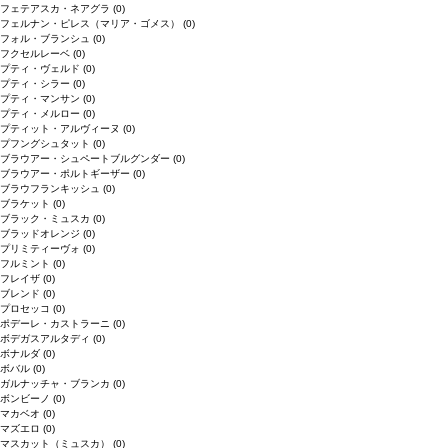
フェテアスカ・ネアグラ
(0)
フェルナン・ピレス（マリア・ゴメス）
(0)
フォル・ブランシュ
(0)
フクセルレーベ
(0)
プティ・ヴェルド
(0)
プティ・シラー
(0)
プティ・マンサン
(0)
プティ・メルロー
(0)
プティット・アルヴィーヌ
(0)
プフングシュタット
(0)
ブラウアー・シュペートブルグンダー
(0)
ブラウアー・ポルトギーザー
(0)
ブラウフランキッシュ
(0)
ブラケット
(0)
ブラック・ミュスカ
(0)
ブラッドオレンジ
(0)
プリミティーヴォ
(0)
フルミント
(0)
フレイザ
(0)
ブレンド
(0)
プロセッコ
(0)
ポデーレ・カストラーニ
(0)
ボデガスアルタディ
(0)
ボナルダ
(0)
ボバル
(0)
ガルナッチャ・ブランカ
(0)
ボンビーノ
(0)
マカベオ
(0)
マズエロ
(0)
マスカット（ミュスカ）
(0)