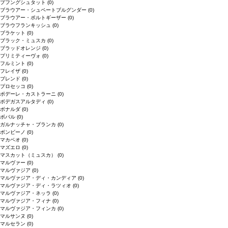
プフングシュタット
(0)
ブラウアー・シュペートブルグンダー
(0)
ブラウアー・ポルトギーザー
(0)
ブラウフランキッシュ
(0)
ブラケット
(0)
ブラック・ミュスカ
(0)
ブラッドオレンジ
(0)
プリミティーヴォ
(0)
フルミント
(0)
フレイザ
(0)
ブレンド
(0)
プロセッコ
(0)
ポデーレ・カストラーニ
(0)
ボデガスアルタディ
(0)
ボナルダ
(0)
ボバル
(0)
ガルナッチャ・ブランカ
(0)
ボンビーノ
(0)
マカベオ
(0)
マズエロ
(0)
マスカット（ミュスカ）
(0)
マルヴァー
(0)
マルヴァジア
(0)
マルヴァジア・ディ・カンディア
(0)
マルヴァジア・ディ・ラツィオ
(0)
マルヴァジア・ネッラ
(0)
マルヴァジア・フィナ
(0)
マルヴァジア・フィンカ
(0)
マルサンヌ
(0)
マルセラン
(0)