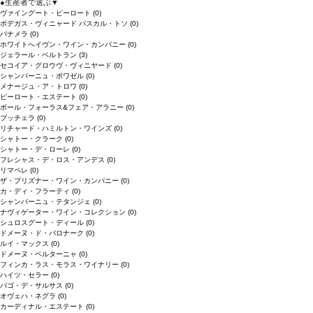
●
生産者で選ぶ
▼
ヴァイングート・ピーロート
(0)
ボデガス・ヴィニャード パスカル・トソ
(0)
パナメラ
(0)
ホワイトへイヴン・ワイン・カンパニー
(0)
ジェラール・ベルトラン
(3)
セコイア・グロウヴ・ヴィニヤード
(0)
シャンパーニュ・ボワゼル
(0)
メナージュ・ア・トロワ
(0)
ピーロート・エステート
(0)
ボール・フォーラス&フェア・アラニー
(0)
ブッチェラ
(0)
リチャード・ハミルトン・ワインズ
(0)
シャトー・クラーク
(0)
シャトー・デ・ローレ
(0)
フレシャス・デ・ロス・アンデス
(0)
リマペレ
(0)
ザ・プリズナー・ワイン・カンパニー
(0)
カ・ディ・フラーティ
(0)
シャンパーニュ・テタンジェ
(0)
ナヴィゲーター・ワイン・コレクション
(0)
シュロスグート・ディール
(0)
ドメーヌ・ド・バロナーク
(0)
ルイ・マックス
(0)
ドメーヌ・ベルターニャ
(0)
フィンカ・ラス・モラス・ワイナリー
(0)
ハイツ・セラー
(0)
パゴ・デ・サルサス
(0)
オヴェハ・ネグラ
(0)
カーディナル・エステート
(0)