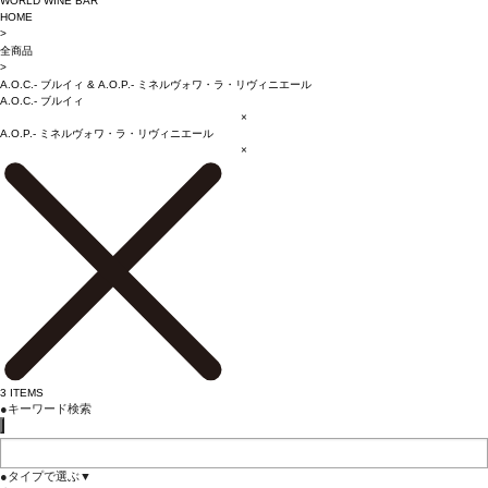
WORLD WINE BAR
HOME
>
全商品
>
A.O.C.- ブルイィ
&
A.O.P.- ミネルヴォワ・ラ・リヴィニエール
A.O.C.- ブルイィ
×
A.O.P.- ミネルヴォワ・ラ・リヴィニエール
×
3
ITEMS
●
キーワード検索
●
タイプで選ぶ
▼