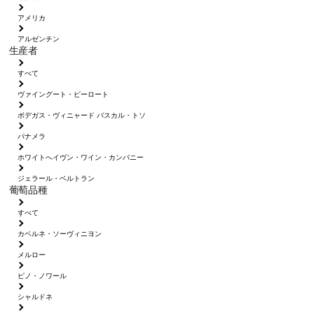
アメリカ
アルゼンチン
生産者
すべて
ヴァイングート・ピーロート
ボデガス・ヴィニャード パスカル・トソ
パナメラ
ホワイトへイヴン・ワイン・カンパニー
ジェラール・ベルトラン
葡萄品種
すべて
カベルネ・ソーヴィニヨン
メルロー
ピノ・ノワール
シャルドネ