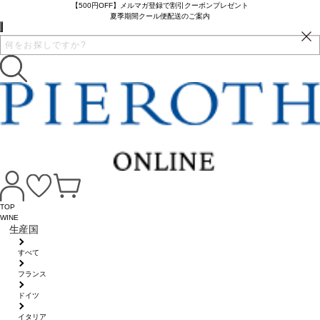
【500円OFF】メルマガ登録で割引クーポンプレゼント
夏季期間クール便配送のご案内
TOP
WINE
生産国
すべて
フランス
ドイツ
イタリア