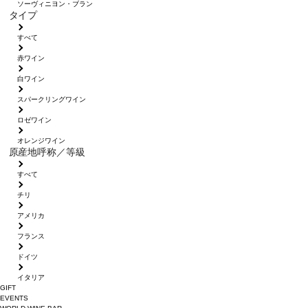
ソーヴィニヨン・ブラン
タイプ
すべて
赤ワイン
白ワイン
スパークリングワイン
ロゼワイン
オレンジワイン
原産地呼称／等級
すべて
チリ
アメリカ
フランス
ドイツ
イタリア
GIFT
EVENTS