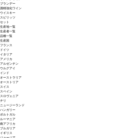
ブランデー
酒精強化ワイン
ウイスキー
スピリッツ
セット
生産地一覧
生産者一覧
品種一覧
生産国
フランス
ドイツ
イタリア
アメリカ
アルゼンチン
ウルグアイ
インド
オーストラリア
オーストリア
スイス
スペイン
スロヴェニア
チリ
ニュージーランド
ハンガリー
ポルトガル
ルーマニア
南アフリカ
ブルガリア
イギリス
ジョージア