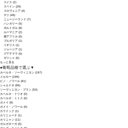
スイス
(2)
スペイン
(28)
スロヴェニア
(4)
チリ
(48)
ニュージーランド
(7)
ハンガリー
(5)
ポルトガル
(8)
ルーマニア
(2)
南アフリカ
(0)
ブルガリア
(1)
イギリス
(1)
ジョージア
(1)
グアテマラ
(0)
ギリシャ
(0)
もっと見る
●
葡萄品種で選ぶ
▼
カベルネ・ソーヴィニヨン
(197)
メルロー
(196)
ピノ・ノワール
(81)
シャルドネ
(96)
ソーヴィニヨン・ブラン
(53)
カベルネ・ドリオ
(0)
カベルネ・ミトス
(0)
ガメイ
(9)
ガメイ・ノワール
(0)
カラドック
(1)
カリニェーナ
(1)
カリニャン
(11)
ガルガネーガ
(0)