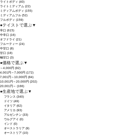
ライトボディ
(40)
ライトミディアム
(22)
ミディアムボディ
(155)
ミディアムフル
(52)
フルボディ
(159)
●
テイストで選ぶ
▼
辛口
(615)
中辛口
(16)
オフドライ
(21)
フルーティー
(24)
中甘口
(8)
甘口
(18)
極甘口
(3)
●
価格で選ぶ
▼
～4,000円
(92)
4,001円～7,000円
(172)
7,001円～10,000円
(84)
10,001円～20,000円
(202)
20,001円～
(166)
●
生産地で選ぶ
▼
フランス
(340)
ドイツ
(49)
イタリア
(62)
アメリカ
(93)
アルゼンチン
(33)
ウルグアイ
(0)
インド
(0)
オーストラリア
(9)
オーストリア
(10)