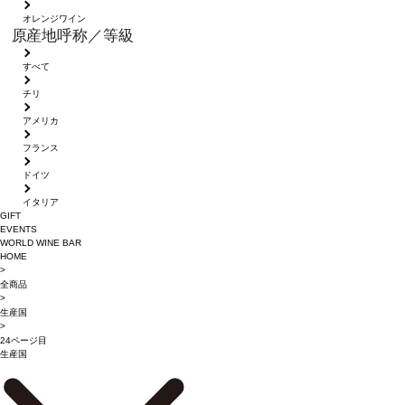
オレンジワイン
原産地呼称／等級
すべて
チリ
アメリカ
フランス
ドイツ
イタリア
GIFT
EVENTS
WORLD WINE BAR
HOME
>
全商品
>
生産国
>
24ページ目
生産国