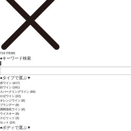
716
ITEMS
●
キーワード検索
●
タイプで選ぶ
▼
赤ワイン
(417)
白ワイン
(181)
スパークリングワイン
(69)
ロゼワイン
(22)
オレンジワイン
(8)
ブランデー
(9)
酒精強化ワイン
(4)
ウイスキー
(8)
スピリッツ
(3)
セット
(24)
●
ボディで選ぶ
▼