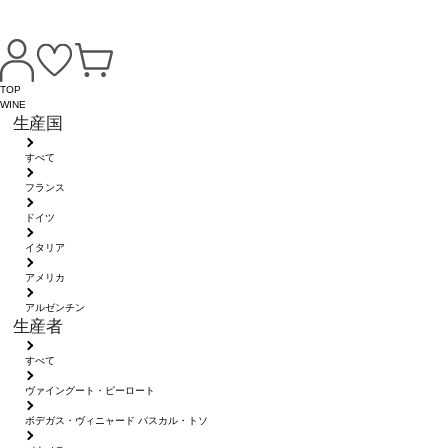
TOP
WINE
生産国
すべて
フランス
ドイツ
イタリア
アメリカ
アルゼンチン
生産者
すべて
ヴァイングート・ピーロート
ボデガス・ヴィニャード パスカル・トソ