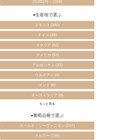
20,001円～
(166)
●
生産地で選ぶ
フランス
(340)
ドイツ
(49)
イタリア
(62)
アメリカ
(93)
アルゼンチン
(33)
ウルグアイ
(0)
インド
(0)
オーストラリア
(9)
もっと見る
●
葡萄品種で選ぶ
カベルネ・ソーヴィニヨン
(197)
メルロー
(196)