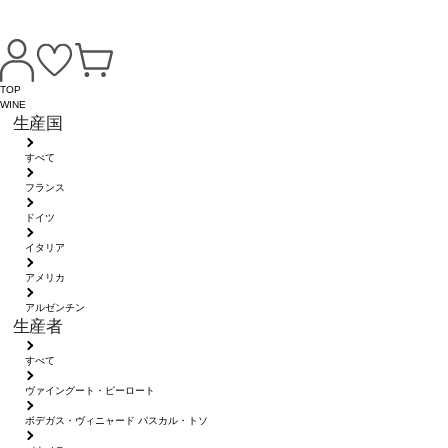
TOP
WINE
生産国
すべて
フランス
ドイツ
イタリア
アメリカ
アルゼンチン
生産者
すべて
ヴァイングート・ピーロート
ボデガス・ヴィニャード パスカル・トソ