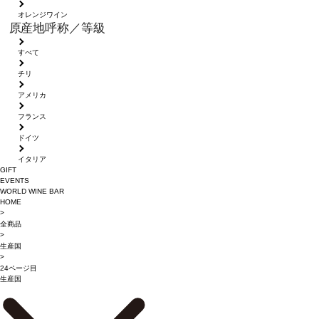
オレンジワイン
原産地呼称／等級
すべて
チリ
アメリカ
フランス
ドイツ
イタリア
GIFT
EVENTS
WORLD WINE BAR
HOME
>
全商品
>
生産国
>
24ページ目
生産国