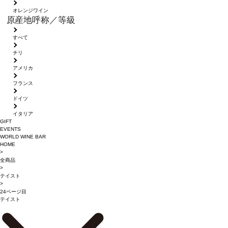
オレンジワイン
原産地呼称／等級
すべて
チリ
アメリカ
フランス
ドイツ
イタリア
GIFT
EVENTS
WORLD WINE BAR
HOME
>
全商品
>
テイスト
>
24ページ目
テイスト