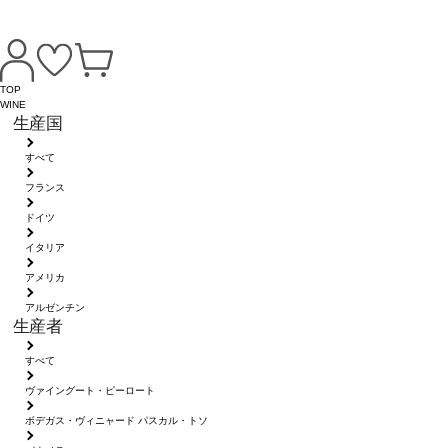
TOP
WINE
生産国
すべて
フランス
ドイツ
イタリア
アメリカ
アルゼンチン
生産者
すべて
ヴァイングート・ピーロート
ボデガス・ヴィニャード パスカル・トソ