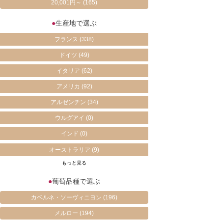
20,001円～
(165)
●
生産地で選ぶ
フランス
(338)
ドイツ
(49)
イタリア
(62)
アメリカ
(92)
アルゼンチン
(34)
ウルグアイ
(0)
インド
(0)
オーストラリア
(9)
もっと見る
●
葡萄品種で選ぶ
カベルネ・ソーヴィニヨン
(196)
メルロー
(194)