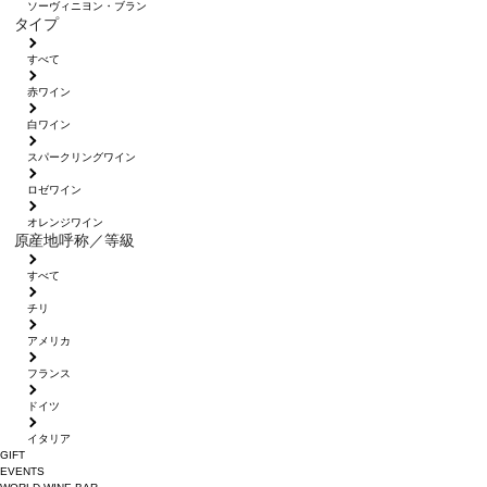
ソーヴィニヨン・ブラン
タイプ
すべて
赤ワイン
白ワイン
スパークリングワイン
ロゼワイン
オレンジワイン
原産地呼称／等級
すべて
チリ
アメリカ
フランス
ドイツ
イタリア
GIFT
EVENTS