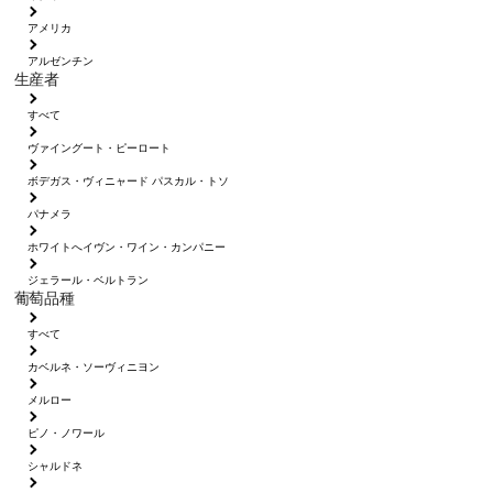
アメリカ
アルゼンチン
生産者
すべて
ヴァイングート・ピーロート
ボデガス・ヴィニャード パスカル・トソ
パナメラ
ホワイトへイヴン・ワイン・カンパニー
ジェラール・ベルトラン
葡萄品種
すべて
カベルネ・ソーヴィニヨン
メルロー
ピノ・ノワール
シャルドネ