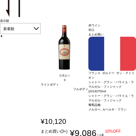
表示順
赤ワイン
新着順
辛口
まとめ買い
▼
フランス ボルドー サン・テミリ
在庫あり
オン
3
シャトー・グラン・バライユ・ラ
ライトボディ
マルゼル・フィジャック
フルボディ
(2019)
750ml
シャトー・グラン・バライユ・ラ
マルゼル・フィジャック
葡萄品種:
メルロー, カベルネ・フラン
¥10,120
¥9,086
まとめ買い(3+)
10%OFF
/ 1本