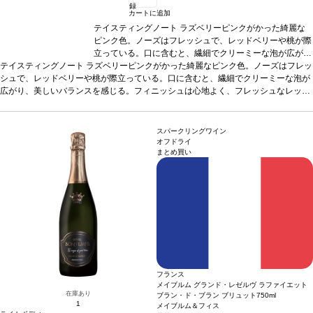
録
カートに追加
テイスティングノート
ラズベリーピンクがかった綺麗な
ピンク色。ノーズはフレッシュで、レッドベリーや桃が際
立っている。口に含むと、繊細でクリーミーな泡が広が
テイスティングノート
ラズベリーピンクがかった綺麗なピンク色。ノーズはフレッ
り、美しいバランスを感じる。フィニッシュは心地よく、
シュで、レッドベリーや桃が際立っている。口に含むと、繊細でクリーミーな泡が
フレッシュなレッドカラントを含む余韻が続く。
合う料
広がり、美しいバランスを感じる。フィニッシュは心地よく、フレッシュなレッド
理
デザートのお供に、またカクテルやアペリティフに最
カラントを含む余韻が続く。
適
葡萄品種
合う料理
アイレン、テンプラニーリョ、グルナッシ
デザートのお供に、またカクテルやアペリ
ティフに最適
葡萄品種
アイレン、テンプラニーリョ、グルナッシュ、シラー
ュ、シラー
スパークリングワイン
オフドライ
まとめ買い
フランス
メイブルム グランド・レゼルヴ ラファイエット
在庫あり
ブラン・ド・ブラン ブリュット
750ml
1
メイブルム＆フィス