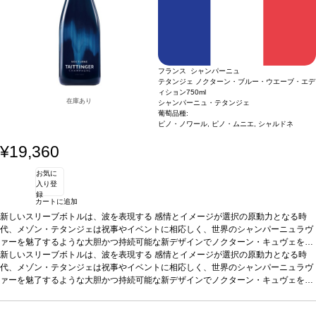
フランス シャンパーニュ
テタンジェ ノクターン・ブルー・ウエーブ・エデ
ィション
750ml
在庫あり
シャンパーニュ・テタンジェ
葡萄品種:
ピノ・ノワール, ピノ・ムニエ, シャルドネ
¥19,360
お気に
入り登
録
カートに追加
新しいスリーブボトルは、波を表現する
感情とイメージが選択の原動力となる時
代、メゾン・テタンジェは祝事やイベントに相応しく、世界のシャンパーニュラヴ
ァーを魅了するような大胆かつ持続可能な新デザインでノクターン・キュヴェを刷
新
新しいスリーブボトルは、波を表現する
夜を照らし彩るデザイン
刺激的な夜のエネルギーを捉えている大胆なデザイン
感情とイメージが選択の原動力となる時
は、動くスペクトログラムに着想し、輝く波と視覚的な脈動を想起させる。これ
代、メゾン・テタンジェは祝事やイベントに相応しく、世界のシャンパーニュラヴ
は、最高潮の熱狂と静寂の狭間を行き来するナイトライフを、グラフィックな隠喩
ァーを魅了するような大胆かつ持続可能な新デザインでノクターン・キュヴェを刷
として表現。ブラックライトを当てると、スリーブは独自インクにより光り輝き、
新
夜を照らし彩るデザイン
刺激的な夜のエネルギーを捉えている大胆なデザイン
波は生き生きと動き出し、パーティーのリズムに合わせて振動する。 昼間は控えめ
は、動くスペクトログラムに着想し、輝く波と視覚的な脈動を想起させる。これ