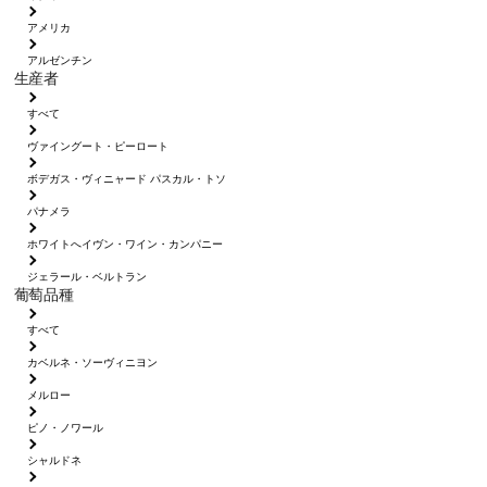
アメリカ
アルゼンチン
生産者
すべて
ヴァイングート・ピーロート
ボデガス・ヴィニャード パスカル・トソ
パナメラ
ホワイトへイヴン・ワイン・カンパニー
ジェラール・ベルトラン
葡萄品種
すべて
カベルネ・ソーヴィニヨン
メルロー
ピノ・ノワール
シャルドネ