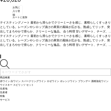
お気に
入り登
録
カートに追加
テイスティングノート
最初から滑らかでクリーミーさを感じ、素晴らしくすっきり
としている。レーズンやシロップ漬けの果実の風味が広がる。熟成してリッチ、突
出してまろやかで滑らか、クリーミーな逸品。
合う料理
甘いデザート、チーズ、
フォアグラとジンジャーブレッド
テイスティングノート
最初から滑らかでクリーミーさを感じ、素晴らしくすっきり
葡萄品種
60% ピノ・ノワール、40%シャルドネ
としている。レーズンやシロップ漬けの果実の風味が広がる。熟成してリッチ、突
出してまろやかで滑らか、クリーミーな逸品。
合う料理
甘いデザート、チーズ、
フォアグラとジンジャーブレッド
葡萄品種
60% ピノ・ノワール、40%シャルドネ
商品検索
赤ワイン
白ワイン
スパークリングワイン
ロゼワイン
オレンジワイン
ブランデー
酒精強化ワイン
ウイスキー
スピリッツ
セット
生産地
生産者
特集
サービス