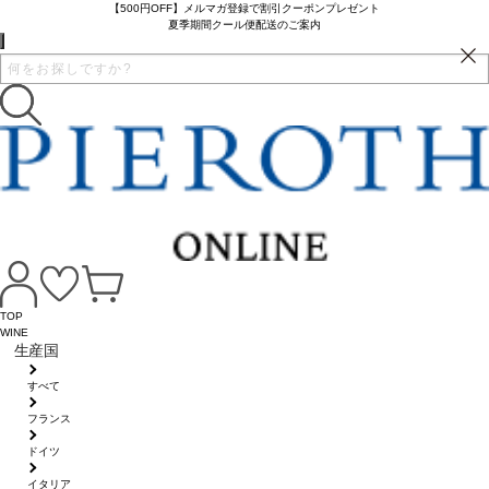
【500円OFF】メルマガ登録で割引クーポンプレゼント
夏季期間クール便配送のご案内
TOP
WINE
生産国
すべて
フランス
ドイツ
イタリア