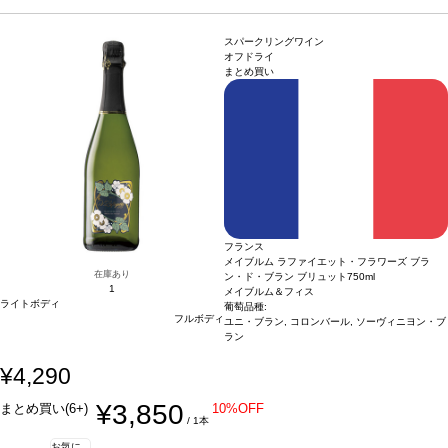
シュが続く。
合う料理
カクテルやアペリティフに最適
葡萄品種
アイレン
スパークリングワイン
オフドライ
まとめ買い
フランス
メイブルム ラファイエット・フラワーズ ブラ
在庫あり
ン・ド・ブラン ブリュット
750ml
1
メイブルム＆フィス
ライトボディ
葡萄品種:
フルボディ
ユニ・ブラン, コロンバール, ソーヴィニヨン・ブ
ラン
¥4,290
¥3,850
まとめ買い(6+)
10%OFF
/ 1本
お気に