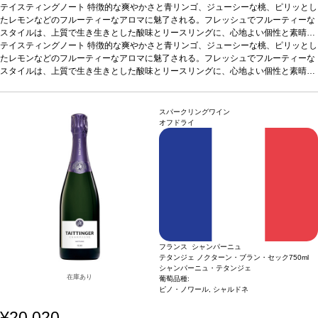
テイスティングノート
特徴的な爽やかさと青リンゴ、ジューシーな桃、ピリッとし
たレモンなどのフルーティーなアロマに魅了される。フレッシュでフルーティーな
スタイルは、上質で生き生きとした酸味とリースリングに、心地よい個性と素晴ら
しい飲み心地を与えている。
テイスティングノート
特徴的な爽やかさと青リンゴ、ジューシーな桃、ピリッとし
合う料理
アーリオ・オーリオ・エ・ペペロンチーノ
葡萄品種
たレモンなどのフルーティーなアロマに魅了される。フレッシュでフルーティーな
リースリング
*本ヴィンテージが在庫切れの場合、在庫があり価格が同様
の場合は自動的に次のヴィンテージに変更されます、ご了承ください。
スタイルは、上質で生き生きとした酸味とリースリングに、心地よい個性と素晴ら
しい飲み心地を与えている。
合う料理
アーリオ・オーリオ・エ・ペペロンチーノ
葡萄品種
リースリング
*本ヴィンテージが在庫切れの場合、在庫があり価格が同様
の場合は自動的に次のヴィンテージに変更されます、ご了承ください。
スパークリングワイン
オフドライ
フランス シャンパーニュ
テタンジェ ノクターン・ブラン・セック
750ml
シャンパーニュ・テタンジェ
在庫あり
葡萄品種:
ピノ・ノワール, シャルドネ
¥20,020