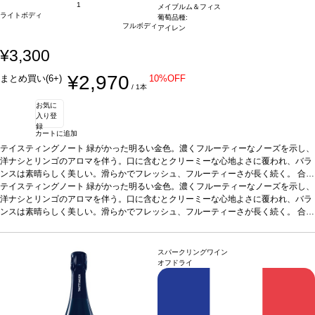
1
メイブルム＆フィス
ライトボディ
葡萄品種:
フルボディ
アイレン
¥3,300
¥2,970
まとめ買い(6+)
10%OFF
/ 1本
お気に
入り登
録
カートに追加
テイスティングノート
緑がかった明るい金色。濃くフルーティーなノーズを示し、
洋ナシとリンゴのアロマを伴う。口に含むとクリーミーな心地よさに覆われ、バラ
ンスは素晴らしく美しい。滑らかでフレッシュ、フルーティーさが長く続く。
合う
料理
テイスティングノート
カクテルやアペリティフに最適
緑がかった明るい金色。濃くフルーティーなノーズを示し、
葡萄品種
アイレン
洋ナシとリンゴのアロマを伴う。口に含むとクリーミーな心地よさに覆われ、バラ
ンスは素晴らしく美しい。滑らかでフレッシュ、フルーティーさが長く続く。
合う
料理
カクテルやアペリティフに最適
葡萄品種
アイレン
スパークリングワイン
オフドライ