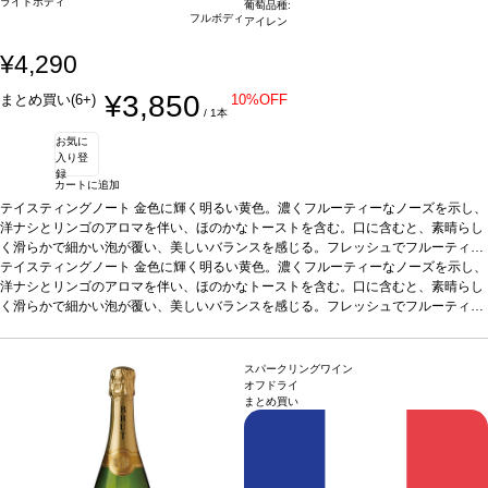
ライトボディ
葡萄品種:
フルボディ
アイレン
¥4,290
¥3,850
まとめ買い(6+)
10%OFF
/ 1本
お気に
入り登
録
カートに追加
テイスティングノート
金色に輝く明るい黄色。濃くフルーティーなノーズを示し、
洋ナシとリンゴのアロマを伴い、ほのかなトーストを含む。口に含むと、素晴らし
く滑らかで細かい泡が覆い、美しいバランスを感じる。フレッシュでフルーティー
な芳香のフィニッシュが続き、微かなドライフルーツ（アーモンド）とバターが補
テイスティングノート
金色に輝く明るい黄色。濃くフルーティーなノーズを示し、
完する。
洋ナシとリンゴのアロマを伴い、ほのかなトーストを含む。口に含むと、素晴らし
合う料理
カクテルやアペリティフに最適
葡萄品種
アイレン
く滑らかで細かい泡が覆い、美しいバランスを感じる。フレッシュでフルーティー
な芳香のフィニッシュが続き、微かなドライフルーツ（アーモンド）とバターが補
完する。
合う料理
カクテルやアペリティフに最適
葡萄品種
アイレン
スパークリングワイン
オフドライ
まとめ買い