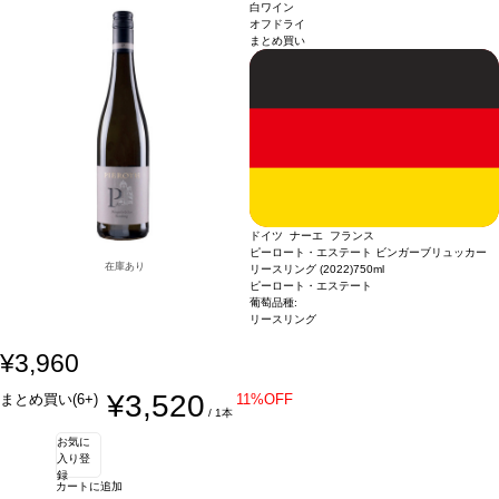
で上品な模様が、夜になるとその魔法を解き放つ。あらゆる祝祭の瞬間を彩り、一
は、最高潮の熱狂と静寂の狭間を行き来するナイトライフを、グラフィックな隠喩
白ワイン
本一本のボトルを真のスペクタクルへと変え、人々を夢中にさせる。
として表現。ブラックライトを当てると、スリーブは独自インクにより光り輝き、
「夜」を包み
オフドライ
まとめ買い
込むシグネチャーワイン
波は生き生きと動き出し、パーティーのリズムに合わせて振動する。 昼間は控えめ
ノクターン・ブルー・ウエーブ・エディションは、強烈で
印象的なビジュアルと独自の感覚体験を融合させ、目の肥えたシャンパーニュラヴ
で上品な模様が、夜になるとその魔法を解き放つ。あらゆる祝祭の瞬間を彩り、一
本一本のボトルを真のスペクタクルへと変え、人々を夢中にさせる。
ァーを魅了する。 パーティーで映える、光で波が躍動するスペクタクルなボトル
「夜」を包み
葡萄品種
込むシグネチャーワイン
黄桃、ドライアプリコットの魅惑的なアロマを示す、輝く淡いイエローカ
ノクターン・ブルー・ウエーブ・エディションは、強烈で
ラー。レーズンやシロップ漬け果実の風味が口中を満たし、芳醇な甘み、滑らかな
印象的なビジュアルと独自の感覚体験を融合させ、目の肥えたシャンパーニュラヴ
クリーミーさが絶え間なく続く。
ァーを魅了する。 パーティーで映える、光で波が躍動するスペクタクルなボトル
葡萄品種
ピノ・ノワール / ピノ・ムニエ 60%、
シャルドネ 40%
葡萄品種
黄桃、ドライアプリコットの魅惑的なアロマを示す、輝く淡いイエローカ
ラー。レーズンやシロップ漬け果実の風味が口中を満たし、芳醇な甘み、滑らかな
クリーミーさが絶え間なく続く。
葡萄品種
ピノ・ノワール / ピノ・ムニエ 60%、
シャルドネ 40%
ドイツ ナーエ フランス
ピーロート・エステート ビンガーブリュッカー
在庫あり
リースリング (2022)
750ml
ピーロート・エステート
葡萄品種:
リースリング
¥3,960
¥3,520
まとめ買い(6+)
11%OFF
/ 1本
お気に
入り登
録
カートに追加