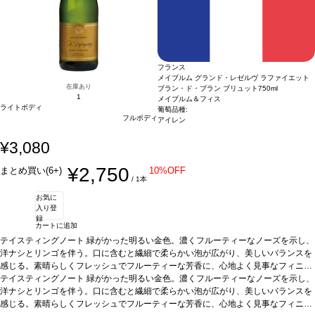
フランス
メイブルム グランド・レゼルヴ ラファイエット
在庫あり
ブラン・ド・ブラン ブリュット
750ml
1
メイブルム＆フィス
ライトボディ
葡萄品種:
フルボディ
アイレン
¥3,080
¥2,750
まとめ買い(6+)
10%OFF
/ 1本
お気に
入り登
録
カートに追加
テイスティングノート
緑がかった明るい金色。濃くフルーティーなノーズを示し、
洋ナシとリンゴを伴う。口に含むと繊細で柔らかい泡が広がり、美しいバランスを
感じる。素晴らしくフレッシュでフルーティーな芳香に、心地よく見事なフィニッ
シュが続く。
テイスティングノート
合う料理
緑がかった明るい金色。濃くフルーティーなノーズを示し、
カクテルやアペリティフに最適
葡萄品種
アイレン
洋ナシとリンゴを伴う。口に含むと繊細で柔らかい泡が広がり、美しいバランスを
感じる。素晴らしくフレッシュでフルーティーな芳香に、心地よく見事なフィニッ