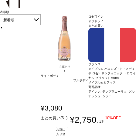
表示順
ロゼワイン
新着順
オフドライ
まとめ買い
▼
フランス
在庫あり
メイブルム バロンズ・ド・メディ
1
チ ロゼ・サンフォニック ・ロワイ
ライトボディ
ヤル ブリュット
750ml
フルボディ
メイブルム＆フィス
葡萄品種:
アイレン, テンプラニーリョ, グル
ナッシュ, シラー
¥3,080
¥2,750
まとめ買い(6+)
10%OFF
/ 1本
お気に
入り登