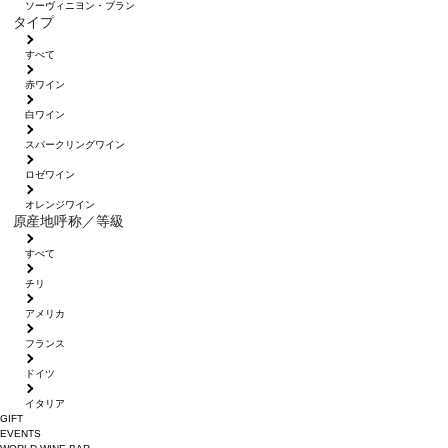
ソーヴィニヨン・ブラン
タイプ
すべて
赤ワイン
白ワイン
スパークリングワイン
ロゼワイン
オレンジワイン
原産地呼称／等級
すべて
チリ
アメリカ
フランス
ドイツ
イタリア
GIFT
EVENTS