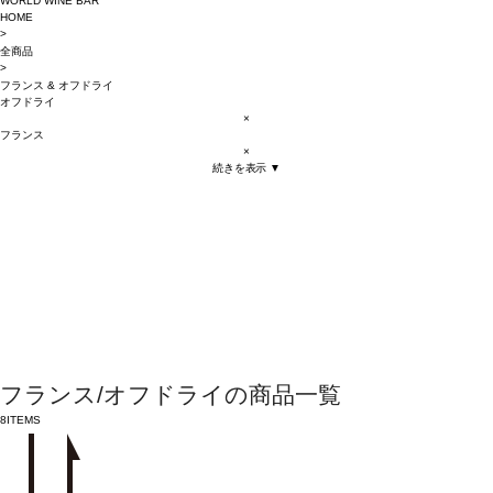
WORLD WINE BAR
HOME
>
全商品
>
フランス
&
オフドライ
オフドライ
×
フランス
×
続きを表示 ▼
フランス/オフドライの商品一覧
8
ITEMS