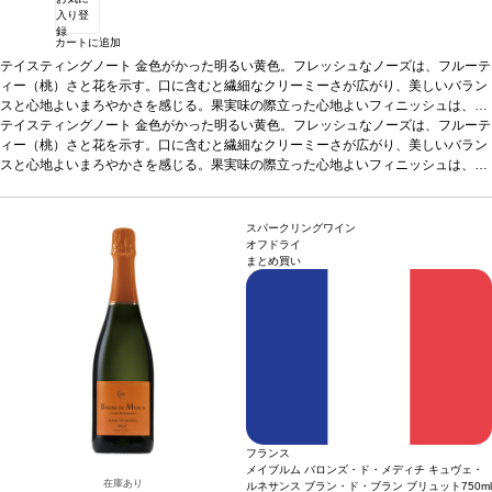
入り登
録
カートに追加
テイスティングノート
金色がかった明るい黄色。フレッシュなノーズは、フルーテ
ィー（桃）さと花を示す。口に含むと繊細なクリーミーさが広がり、美しいバラン
スと心地よいまろやかさを感じる。果実味の際立った心地よいフィニッシュは、ほ
のかなバターやトーストを伴う。
テイスティングノート
金色がかった明るい黄色。フレッシュなノーズは、フルーテ
合う料理
カクテルやアペリティフに最適
葡萄品
種
ィー（桃）さと花を示す。口に含むと繊細なクリーミーさが広がり、美しいバラン
ユニ・ブラン、コロンバール、ソーヴィニヨン・ブラン
スと心地よいまろやかさを感じる。果実味の際立った心地よいフィニッシュは、ほ
のかなバターやトーストを伴う。
合う料理
カクテルやアペリティフに最適
葡萄品
種
ユニ・ブラン、コロンバール、ソーヴィニヨン・ブラン
スパークリングワイン
オフドライ
まとめ買い
フランス
メイブルム バロンズ・ド・メディチ キュヴェ・
在庫あり
ルネサンス ブラン・ド・ブラン ブリュット
750ml