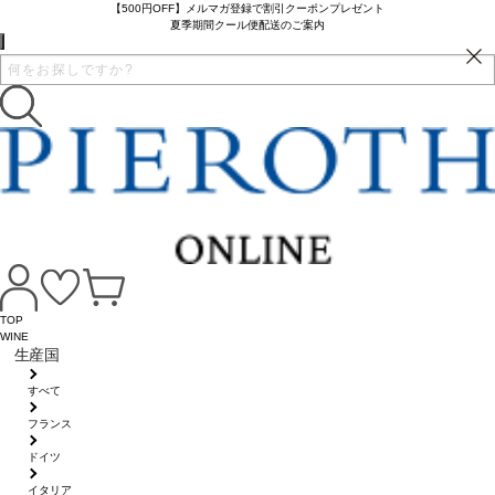
【500円OFF】メルマガ登録で割引クーポンプレゼント
夏季期間クール便配送のご案内
TOP
WINE
生産国
すべて
フランス
ドイツ
イタリア