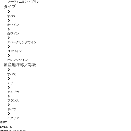
ソーヴィニヨン・ブラン
タイプ
すべて
赤ワイン
白ワイン
スパークリングワイン
ロゼワイン
オレンジワイン
原産地呼称／等級
すべて
チリ
アメリカ
フランス
ドイツ
イタリア
GIFT
EVENTS