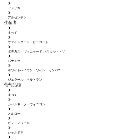
アメリカ
アルゼンチン
生産者
すべて
ヴァイングート・ピーロート
ボデガス・ヴィニャード パスカル・トソ
パナメラ
ホワイトへイヴン・ワイン・カンパニー
ジェラール・ベルトラン
葡萄品種
すべて
カベルネ・ソーヴィニヨン
メルロー
ピノ・ノワール
シャルドネ