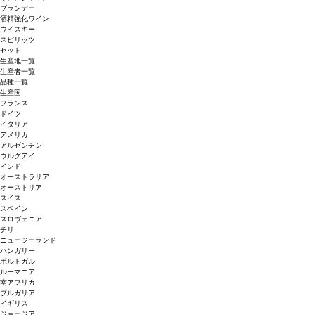
ブランデー
酒精強化ワイン
ウイスキー
スピリッツ
セット
生産地一覧
生産者一覧
品種一覧
生産国
フランス
ドイツ
イタリア
アメリカ
アルゼンチン
ウルグアイ
インド
オーストラリア
オーストリア
スイス
スペイン
スロヴェニア
チリ
ニュージーランド
ハンガリー
ポルトガル
ルーマニア
南アフリカ
ブルガリア
イギリス
ジョージア