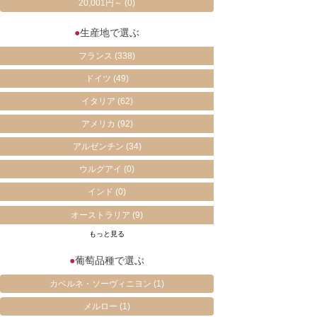
20,001円～
(0)
●
生産地で選ぶ
フランス
(338)
ドイツ
(49)
イタリア
(62)
アメリカ
(92)
アルゼンチン
(34)
ウルグアイ
(0)
インド
(0)
オーストラリア
(9)
もっと見る
●
葡萄品種で選ぶ
カベルネ・ソーヴィニヨン
(1)
メルロー
(1)