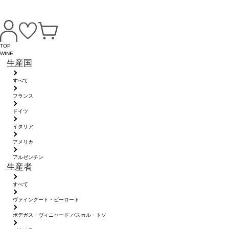
TOP
WINE
生産国
すべて
フランス
ドイツ
イタリア
アメリカ
アルゼンチン
生産者
すべて
ヴァイングート・ピーロート
ボデガス・ヴィニャード パスカル・トソ