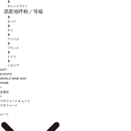
オレンジワイン
原産地呼称／等級
すべて
チリ
アメリカ
フランス
ドイツ
イタリア
GIFT
EVENTS
WORLD WINE BAR
HOME
>
全商品
>
ラザフォード
&
ムーリ
ラザフォード
ムーリ