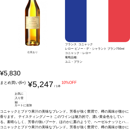
フランス コニャック
レロー ピノー・デ・シャラント ブラン
750ml
在庫あり
コニャック・レロー
葡萄品種:
ユニ・ブラン
¥5,830
¥5,247
まとめ買い(6+)
10%OFF
/ 1本
お気に
入り登
録
カートに追加
コニャックとブドウ果汁の美味なブレンド。芳香が強く豊潤で、樽の風味が微かに
香ります。
テイスティングノート
このワインは魅力的で、濃い黄金色をしてい
る。素晴らしく、芳香の強いブーケ、ほのかに藁のようで、へーゼルナッツとハニ
ーが少々ある。こくがあり、まろやかでスムーズ、ハニー、葡萄のような口蓋を満
コニャックとブドウ果汁の美味なブレンド。芳香が強く豊潤で、樽の風味が微かに