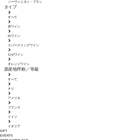
ソーヴィニヨン・ブラン
タイプ
すべて
赤ワイン
白ワイン
スパークリングワイン
ロゼワイン
オレンジワイン
原産地呼称／等級
すべて
チリ
アメリカ
フランス
ドイツ
イタリア
GIFT
EVENTS