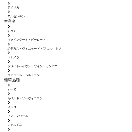
アメリカ
アルゼンチン
生産者
すべて
ヴァイングート・ピーロート
ボデガス・ヴィニャード パスカル・トソ
パナメラ
ホワイトへイヴン・ワイン・カンパニー
ジェラール・ベルトラン
葡萄品種
すべて
カベルネ・ソーヴィニヨン
メルロー
ピノ・ノワール
シャルドネ