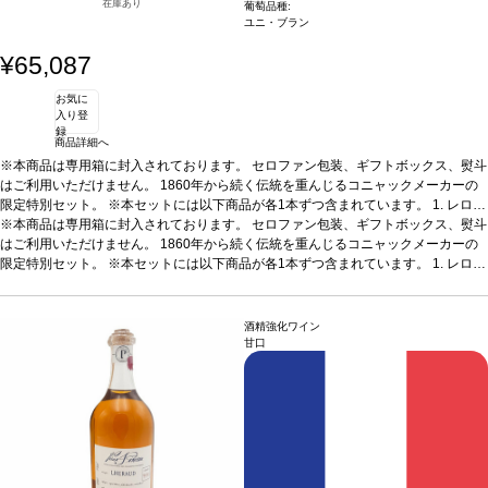
在庫あり
葡萄品種:
ユニ・ブラン
¥65,087
お気に
入り登
録
商品詳細へ
※本商品は専用箱に封入されております。 セロファン包装、ギフトボックス、熨斗
はご利用いただけません。 1860年から続く伝統を重んじるコニャックメーカーの
限定特別セット。 ※本セットには以下商品が各1本ずつ含まれています。
1. レロー
コニャック VSOP
※本商品は専用箱に封入されております。 セロファン包装、ギフトボックス、熨斗
200ml / コニャック / 辛口
2. レロー コニャック キュヴェ20
200
ml / コニャック / 辛口
はご利用いただけません。 1860年から続く伝統を重んじるコニャックメーカーの
3. レロー コニャック キュヴェ プティ・シャンパーニュ (199
3)
限定特別セット。 ※本セットには以下商品が各1本ずつ含まれています。
200ml / コニャック / 辛口
4. レロー ピノー・デ・シャラント 15年
200ml / 酒精強
1. レロー
化ワイン / 甘口 ※本商品は梱包済のセット商品のため、以下は承れません。 ・商品
コニャック VSOP
200ml / コニャック / 辛口
2. レロー コニャック キュヴェ20
200
をバラして別梱包 ・商品を別配送先へ送る ・セット内の一部商品を外す ・商品の
ml / コニャック / 辛口
3. レロー コニャック キュヴェ プティ・シャンパーニュ (199
ギフト梱包（無料ラッピング含む）
3)
200ml / コニャック / 辛口
4. レロー ピノー・デ・シャラント 15年
200ml / 酒精強
酒精強化ワイン
化ワイン / 甘口 ※本商品は梱包済のセット商品のため、以下は承れません。 ・商品
甘口
をバラして別梱包 ・商品を別配送先へ送る ・セット内の一部商品を外す ・商品の
ギフト梱包（無料ラッピング含む）