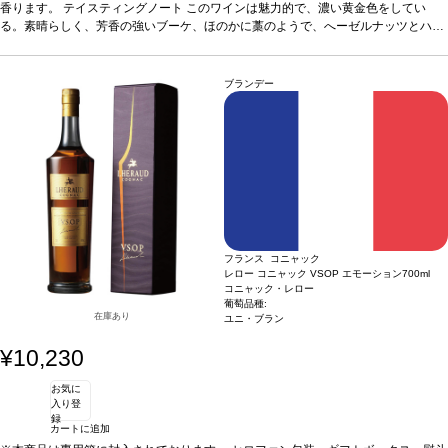
たす風味がある。魅力的で柔らかく、フルーティーな後味があり、全てのアロマが
香ります。
テイスティングノート
このワインは魅力的で、濃い黄金色をしてい
余韻に残る。
る。素晴らしく、芳香の強いブーケ、ほのかに藁のようで、へーゼルナッツとハニ
合う料理
食前酒として、あるいはフォアグラやメロン、デザートと
ともに。
ーが少々ある。こくがあり、まろやかでスムーズ、ハニー、葡萄のような口蓋を満
葡萄品種
ユニ・ブラン100％
たす風味がある。魅力的で柔らかく、フルーティーな後味があり、全てのアロマが
余韻に残る。
合う料理
食前酒として、あるいはフォアグラやメロン、デザートと
ブランデー
ともに。
葡萄品種
ユニ・ブラン100％
フランス コニャック
レロー コニャック VSOP エモーション
700ml
コニャック・レロー
葡萄品種:
在庫あり
ユニ・ブラン
¥10,230
お気に
入り登
録
カートに追加