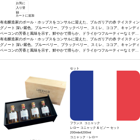
お気に
入り登
録
カートに追加
有名醸造家のポール・ホッブスをコンサルに迎えた、ブルガリアの赤
テイスティン
グノート
深い紫色。ブルーベリー、ブラックベリー、スミレ、ココア、キャンディ
ベーコンの芳香と風味を示す。鮮やかで滑らか、ドライかつフルーティーなミディ
アムボディで、スパイスの効いたカシスのカスタードタルト、マジパン、シーダ
有名醸造家のポール・ホッブスをコンサルに迎えた、ブルガリアの赤
テイスティン
ー、ローストしたピーマンとトマトを含む複雑で中程度のフィニッシュの余韻が続
グノート
深い紫色。ブルーベリー、ブラックベリー、スミレ、ココア、キャンディ
く。タンニンは素晴らしく溶け込んでいて、噛みごたえがある。
ベーコンの芳香と風味を示す。鮮やかで滑らか、ドライかつフルーティーなミディ
合う料理
ハーブ
で焼いたラムチョップ、ステーキ、ビーフシチューなどと好相性
アムボディで、スパイスの効いたカシスのカスタードタルト、マジパン、シーダ
葡萄品種
100%
カベルネ・ソーヴィニヨン
ー、ローストしたピーマンとトマトを含む複雑で中程度のフィニッシュの余韻が続
*本ヴィンテージが在庫切れの場合、在庫があり価格が
同様の場合は自動的に次のヴィンテージに変更されます、ご了承ください。
く。タンニンは素晴らしく溶け込んでいて、噛みごたえがある。
合う料理
ハーブ
セット
で焼いたラムチョップ、ステーキ、ビーフシチューなどと好相性
葡萄品種
100%
カベルネ・ソーヴィニヨン
*本ヴィンテージが在庫切れの場合、在庫があり価格が
同様の場合は自動的に次のヴィンテージに変更されます、ご了承ください。
フランス コニャック
レロー コニャック & ピノー セット
200mlx4
200ml
コニャック・レロー