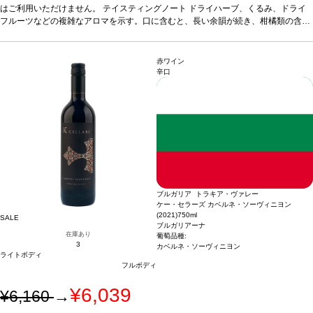
はご利用いただけません。
続き、柑橘類の含みを伴う。
テイスティングノート
ドライハーブ、くるみ、ドライ
合う料理
食後酒として
葡萄
フルーツなどの複雑なアロマを示す。口に含むと、長い余韻が続き、柑橘類の含み
品種
100% ユニ・ブラン
を伴う。
合う料理
食後酒として
葡萄品種
100% ユニ・ブラン
赤ワイン
辛口
ブルガリア トラキア・ヴァレー
ケー・セラーズ カベルネ・ソーヴィニヨン
(2021)
750ml
SALE
ブルガリアーナ
在庫あり
葡萄品種:
3
カベルネ・ソーヴィニヨン
ライトボディ
フルボディ
¥6,039
¥6,160
→