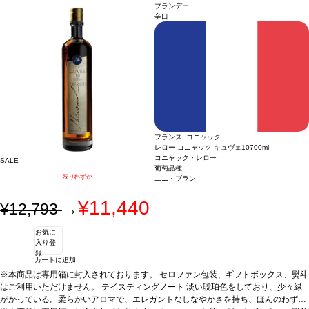
ブランデー
辛口
フランス コニャック
レロー コニャック キュヴェ10
700ml
コニャック・レロー
SALE
葡萄品種:
残りわずか
ユニ・ブラン
¥11,440
¥12,793
→
お気に
入り登
録
カートに追加
※本商品は専用箱に封入されております。 セロファン包装、ギフトボックス、熨斗
はご利用いただけません。
テイスティングノート
淡い琥珀色をしており、少々緑
がかっている。柔らかいアロマで、エレガントなしなやかさを持ち、ほんのわずか