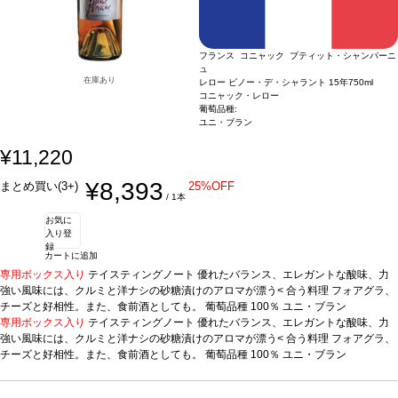
フランス コニャック プティット・シャンパーニ
ュ
在庫あり
レロー ピノー・デ・シャラント 15年
750ml
コニャック・レロー
葡萄品種:
ユニ・ブラン
¥11,220
¥8,393
まとめ買い(3+)
25%OFF
/ 1本
お気に
入り登
録
カートに追加
専用ボックス入り
テイスティングノート
優れたバランス、エレガントな酸味、力
強い風味には、クルミと洋ナシの砂糖漬けのアロマが漂う<
合う料理
フォアグラ、
チーズと好相性。また、食前酒としても。
葡萄品種
100％ ユニ・ブラン
専用ボックス入り
テイスティングノート
優れたバランス、エレガントな酸味、力
強い風味には、クルミと洋ナシの砂糖漬けのアロマが漂う<
合う料理
フォアグラ、
チーズと好相性。また、食前酒としても。
葡萄品種
100％ ユニ・ブラン