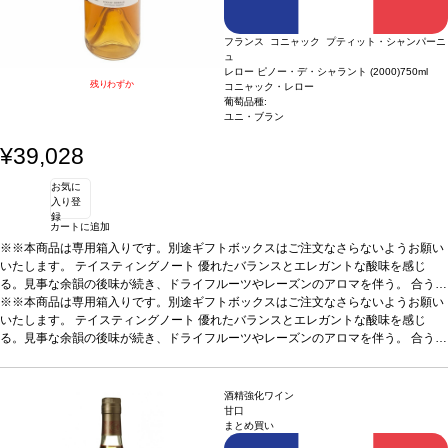
フランス コニャック プティット・シャンパーニ
ュ
レロー ピノー・デ・シャラント (2000)
750ml
残りわずか
コニャック・レロー
葡萄品種:
ユニ・ブラン
¥39,028
お気に
入り登
録
カートに追加
※※本商品は専用箱入りです。別途ギフトボックスはご注文なさらないようお願い
いたします。
テイスティングノート
優れたバランスとエレガントな酸味を感じ
る。見事な余韻の後味が続き、ドライフルーツやレーズンのアロマを伴う。
合う料
理
※※本商品は専用箱入りです。別途ギフトボックスはご注文なさらないようお願い
アペリティフとして、またブルーチーズ、牡蠣、チョコレートケーキなどと合う
葡萄品種
いたします。
100％ ユニ・ブラン
テイスティングノート
優れたバランスとエレガントな酸味を感じ
る。見事な余韻の後味が続き、ドライフルーツやレーズンのアロマを伴う。
合う料
理
アペリティフとして、またブルーチーズ、牡蠣、チョコレートケーキなどと合う
葡萄品種
100％ ユニ・ブラン
酒精強化ワイン
甘口
まとめ買い