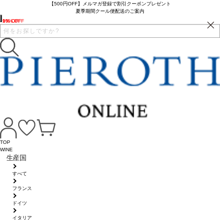
【500円OFF】メルマガ登録で割引クーポンプレゼント
夏季期間クール便配送のご案内
1% OFF
10% OFF
9% OFF
TOP
WINE
生産国
すべて
フランス
ドイツ
イタリア