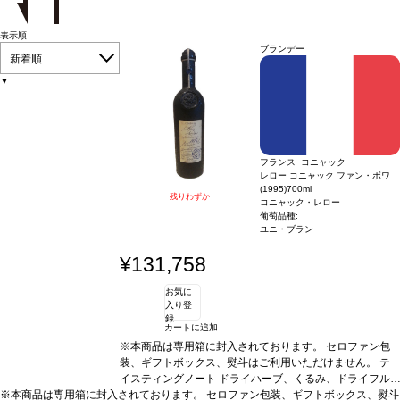
表示順
ブランデー
新着順
▼
フランス コニャック
レロー コニャック ファン・ボワ
(1995)
700ml
残りわずか
コニャック・レロー
葡萄品種:
ユニ・ブラン
¥131,758
お気に
入り登
録
カートに追加
※本商品は専用箱に封入されております。 セロファン包
装、ギフトボックス、熨斗はご利用いただけません。
テ
イスティングノート
ドライハーブ、くるみ、ドライフル
※本商品は専用箱に封入されております。 セロファン包装、ギフトボックス、熨斗
ーツなどの複雑なアロマを示す。口に含むと、長い余韻が