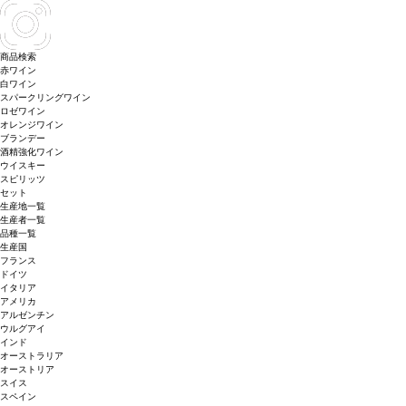
商品検索
赤ワイン
白ワイン
スパークリングワイン
ロゼワイン
オレンジワイン
ブランデー
酒精強化ワイン
ウイスキー
スピリッツ
セット
生産地一覧
生産者一覧
品種一覧
生産国
フランス
ドイツ
イタリア
アメリカ
アルゼンチン
ウルグアイ
インド
オーストラリア
オーストリア
スイス
スペイン