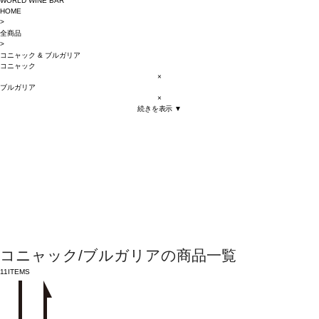
WORLD WINE BAR
HOME
>
全商品
>
コニャック
&
ブルガリア
コニャック
×
ブルガリア
×
続きを表示 ▼
コニャック/ブルガリアの商品一覧
11
ITEMS