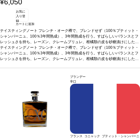
¥6,050
お気に
入り登
録
カートに追加
テイスティングノート
フレンチ・オーク樽で、ブレンドせず（100％プティット・
シャンパーニュ、100％3年間熟成）、3年間熟成を行う。すばらしいバランスとフ
レッシュさを持ち、レーズン、クレームブリュレ、柑橘類の皮を砂糖漬けにした味
わいを示す。
テイスティングノート
合う料理
フレンチ・オーク樽で、ブレンドせず（100％プティット・
食後酒としてお楽しみいただけます。
シャンパーニュ、100％3年間熟成）、3年間熟成を行う。すばらしいバランスとフ
レッシュさを持ち、レーズン、クレームブリュレ、柑橘類の皮を砂糖漬けにした味
わいを示す。
合う料理
食後酒としてお楽しみいただけます。
ブランデー
辛口
フランス コニャック プティット・シャンパーニ