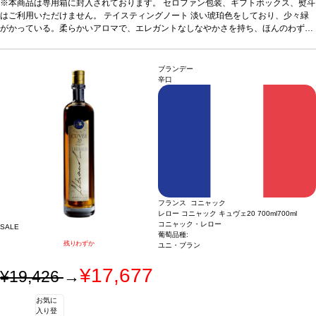
に甘い香りがある。カラメルの香りが、ほのかなオレンジ、干し草、オーク等に伴
※本商品は専用箱に封入されております。 セロファン包装、ギフトボックス、熨斗
われ、複雑な香りを構成するのに役立っている。口蓋ではスムーズで絹のようで、
はご利用いただけません。
テイスティングノート
淡い琥珀色をしており、少々緑
リッチでシャープな果物風味、魅力的なトーストの含みが、余韻の長い力強い後味
がかっている。柔らかいアロマで、エレガントなしなやかさを持ち、ほんのわずか
に伴われている。JKW
に甘い香りがある。カラメルの香りが、ほのかなオレンジ、干し草、オーク等に伴
サーヴ温度
室温
合う料理
食後酒
われ、複雑な香りを構成するのに役立っている。口蓋ではスムーズで絹のようで、
リッチでシャープな果物風味、魅力的なトーストの含みが、余韻の長い力強い後味
ブランデー
に伴われている。JKW
サーヴ温度
室温
合う料理
食後酒
辛口
フランス コニャック
レロー コニャック キュヴェ20 700ml
700ml
コニャック・レロー
SALE
葡萄品種:
残りわずか
ユニ・ブラン
¥17,677
¥19,426
→
お気に
入り登