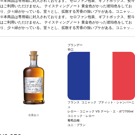
※本商品は専用箱に封入されております。 セロファン包装、ギフトボックス、熨斗
はご利用いただけません。
テイスティングノート
黄金色がかった琥珀色をしてお
り、少々緑がかっている。堂々とし、拡散する芳香の強いブケがある。コニャック
がグラスの中で開いて息をし始めると、ほのかな干し草とアーシーな香りに沿って
※本商品は専用箱に封入されております。 セロファン包装、ギフトボックス、熨斗
カラメル、オレンジ、チョコレート、花、スパイス等、多くのアロマがでてくる。
はご利用いただけません。
テイスティングノート
黄金色がかった琥珀色をしてお
非常にスムーズで柔らかな風味で、素晴らしい力強さはあるが、圧倒させるようで
り、少々緑がかっている。堂々とし、拡散する芳香の強いブケがある。コニャック
はない。素晴らしい余韻の長さを持ち、終りにこのコニャックに貢献している全て
がグラスの中で開いて息をし始めると、ほのかな干し草とアーシーな香りに沿って
が感じられる。JKW
カラメル、オレンジ、チョコレート、花、スパイス等、多くのアロマがでてくる。
非常にスムーズで柔らかな風味で、素晴らしい力強さはあるが、圧倒させるようで
ブランデー
はない。素晴らしい余韻の長さを持ち、終りにこのコニャックに貢献している全て
辛口
が感じられる。JKW
フランス コニャック プティット・シャンパーニ
ュ
レロー・コニャック VS テーレ・エ・ボワ
700ml
在庫あり
コニャック・レロー
葡萄品種:
ユニ・ブラン