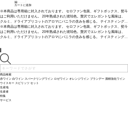
録
カートに追加
※本商品は専用箱に封入されております。 セロファン包装、ギフトボックス、熨斗
はご利用いただけません。 20年熟成された琥珀色。贅沢でエレガントな風味は、
クルミ、ドライアプリコットのアロマにバニラの含みを感じる。
テイスティングノ
ート
※本商品は専用箱に封入されております。 セロファン包装、ギフトボックス、熨斗
淡い琥珀色をし、縁は緑がかっている。底に流れるほのかなヴァニラとオーク
がタフィー、オレンジと交わり、複雑なノーズを与えている。魅力的でスムーズフ
はご利用いただけません。 20年熟成された琥珀色。贅沢でエレガントな風味は、
ルーティーな風味にほのかな甘味がある。こくのある余韻の印象を残すが、後味は
クルミ、ドライアプリコットのアロマにバニラの含みを感じる。
テイスティングノ
ドライである。JKW
ート
淡い琥珀色をし、縁は緑がかっている。底に流れるほのかなヴァニラとオーク
サーヴする温度
常温
料理
ディジェスティフ(食後酒)に最適
がタフィー、オレンジと交わり、複雑なノーズを与えている。魅力的でスムーズフ
ルーティーな風味にほのかな甘味がある。こくのある余韻の印象を残すが、後味は
ドライである。JKW
サーヴする温度
常温
料理
ディジェスティフ(食後酒)に最適
商品検索
赤ワイン
白ワイン
スパークリングワイン
ロゼワイン
オレンジワイン
ブランデー
酒精強化ワイン
ウイスキー
スピリッツ
セット
生産地
生産者
特集
サービス