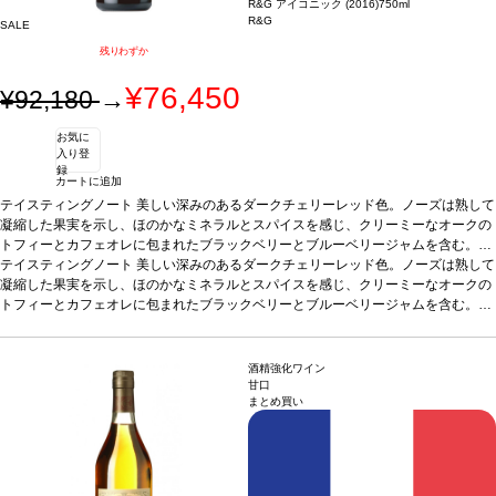
R&G アイコニック (2016)
750ml
R&G
SALE
残りわずか
¥76,450
¥92,180
→
お気に
入り登
録
カートに追加
テイスティングノート
美しい深みのあるダークチェリーレッド色。ノーズは熟して
凝縮した果実を示し、ほのかなミネラルとスパイスを感じ、クリーミーなオークの
トフィーとカフェオレに包まれたブラックベリーとブルーベリージャムを含む。凝
縮されたグリセリンのような核を持ち、バランスがよく、果実味に富んだ上質で繊
合う料理
テイスティングノート
漁師が作るバスクの伝統的な煮込み料理で、マグロやトマト、ピーマンな
美しい深みのあるダークチェリーレッド色。ノーズは熟して
細なタンニンに、表情豊かで、テロワールの特徴がはっきりと印象に残る長い余韻
どを使ったマルミタコ料理に合う。またラム料理、牛肉のステーキ、鯛のグリル、
凝縮した果実を示し、ほのかなミネラルとスパイスを感じ、クリーミーなオークの
が続く。
チーズなどとも好相性。
トフィーとカフェオレに包まれたブラックベリーとブルーベリージャムを含む。凝
葡萄品種
95%テンプラリーニョ、5%ガルナッチャ
造り手情報
縮されたグリセリンのような核を持ち、バランスがよく、果実味に富んだ上質で繊
合う料理
漁師が作るバスクの伝統的な煮込み料理で、マグロやトマト、ピーマンな
R&Gプロジェクトは2010年、フランスの著名なワインメーカーであり
コンサルタントでもあるミシェル・ロランが、アラエックス・グランの創業者兼C
細なタンニンに、表情豊かで、テロワールの特徴がはっきりと印象に残る長い余韻
どを使ったマルミタコ料理に合う。またラム料理、牛肉のステーキ、鯛のグリル、
EOであるハビエル・ガラレタと協力し、スペインの最高のテロワールでプレミア
が続く。
チーズなどとも好相性。
葡萄品種
95%テンプラリーニョ、5%ガルナッチャ
酒精強化ワイン
ムワインを生産することに合意し、スタートしました。フランスとスペインの2つ
造り手情報
R&Gプロジェクトは2010年、フランスの著名なワインメーカーであり
甘口
まとめ買い
の文化、そしてロランが造るクラシックかつ国際的なワインスタイルと、アラエッ
コンサルタントでもあるミシェル・ロランが、アラエックス・グランの創業者兼C
クス・グラン・スペイン・ファインワインズのワインに象徴されるモダンなワイン
EOであるハビエル・ガラレタと協力し、スペインの最高のテロワールでプレミア
スが融合しています。
ムワインを生産することに合意し、スタートしました。フランスとスペインの2つ
の文化、そしてロランが造るクラシックかつ国際的なワインスタイルと、アラエッ
クス・グラン・スペイン・ファインワインズのワインに象徴されるモダンなワイン