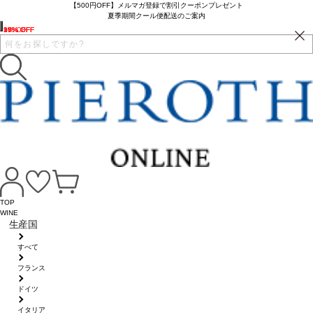
【500円OFF】メルマガ登録で割引クーポンプレゼント
夏季期間クール便配送のご案内
35% OFF
17% OFF
10% OFF
9% OFF
TOP
WINE
生産国
すべて
フランス
ドイツ
イタリア