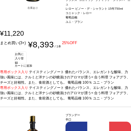
ュ
在庫あり
レロー ピノー・デ・シャラント 15年
750ml
コニャック・レロー
葡萄品種:
ユニ・ブラン
¥11,220
¥8,393
まとめ買い(3+)
25%OFF
/ 1本
お気に
入り登
録
カートに追加
専用ボックス入り
テイスティングノート
優れたバランス、エレガントな酸味、力
強い風味には、クルミと洋ナシの砂糖漬けのアロマが漂う<
合う料理
フォアグラ、
チーズと好相性。また、食前酒としても。
葡萄品種
100％ ユニ・ブラン
専用ボックス入り
テイスティングノート
優れたバランス、エレガントな酸味、力
強い風味には、クルミと洋ナシの砂糖漬けのアロマが漂う<
合う料理
フォアグラ、
チーズと好相性。また、食前酒としても。
葡萄品種
100％ ユニ・ブラン
ブランデー
辛口