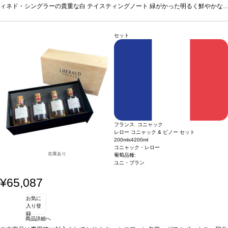
感じる。フルボディ、味わいは深く複雑でリッチ、石灰岩土壌からの特徴的な塩味
ィネド・シングラーの貴重な白
テイスティングノート
緑がかった明るく鮮やかな
を持つ。素晴らしくエレガントで、長い余韻が続く。
麦わら色。アカシアのような白い花と、メロンや洋ナシのような白果実の凝縮した
合う料理
寿司、フォアグ
ラ、貝類などの前菜、白身肉、ホワイトソースのパスタ、ロースト野菜、リゾット
アロマを示す。スモーキーさも含み、ヘーゼルナッツのような繊細な香りを背景に
などと好相性
感じる。フルボディ、味わいは深く複雑でリッチ、石灰岩土壌からの特徴的な塩味
葡萄品種
100% ヴィウラ
セット
を持つ。素晴らしくエレガントで、長い余韻が続く。
合う料理
寿司、フォアグ
ラ、貝類などの前菜、白身肉、ホワイトソースのパスタ、ロースト野菜、リゾット
などと好相性
葡萄品種
100% ヴィウラ
フランス コニャック
レロー コニャック & ピノー セット
200mlx4
200ml
コニャック・レロー
在庫あり
葡萄品種:
ユニ・ブラン
¥65,087
お気に
入り登
録
商品詳細へ