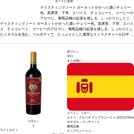
カートに追加
テイスティングノート
ガーネットがかった濃いチェリー
色。黒果実、下草、スパイス、チョコレート、コーヒーの
アロマに、葡萄品種の起源を感じる、しっかりとしたミネ
テイスティングノート
ガーネットがかった濃いチェリー色。黒果実、下草、スパイ
ラルを含む。フルボディで、たっぷりとした濃厚なストラ
ス、チョコレート、コーヒーのアロマに、葡萄品種の起源を感じる、しっかりとし
クチャーが口中を満たす。上質で滑らかなタンニンはエレ
たミネラルを含む。フルボディで、たっぷりとした濃厚なストラクチャーが口中を
ガントで、フレッシュな余韻の後味は際立っている。
葡
満たす。上質で滑らかなタンニンはエレガントで、フレッシュな余韻の後味は際立
萄品種
テンプラニーリョ 55%、ガルナッチャ 25%、グラ
っている。
葡萄品種
テンプラニーリョ 55%、ガルナッチャ 25%、グラシアーノ 2
シアーノ 20% ＜テンプラニーリョ2014ヴィンテージ；
0% ＜テンプラニーリョ2014ヴィンテージ；36ヵ月熟成-ガルナッチャ2017ヴィ
36ヵ月熟成-ガルナッチャ2017ヴィンテージ；6ヵ月熟成-
赤ワイン
ンテージ；6ヵ月熟成-グラシアーノ2015ヴィンテージ；30ヵ月熟成 ブレンド後3
グラシアーノ2015ヴィンテージ；30ヵ月熟成 ブレンド
辛口
まとめ買い
ヵ月間瓶内熟成しリリース＞
後3ヵ月間瓶内熟成しリリース＞
スペイン リオハ
ルイス・グルペギ テンプラニーリョ (2021)
750ml
在庫あり
ボデガス・マンサーノス
3
葡萄品種:
ライトボディ
テンプラニーリョ