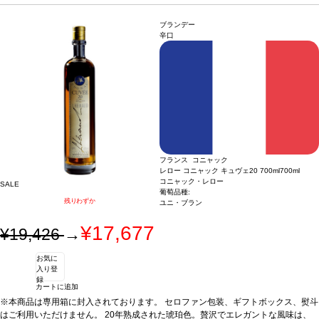
われ、複雑な香りを構成するのに役立っている。口蓋ではスムーズで絹のようで、
リッチでシャープな果物風味、魅力的なトーストの含みが、余韻の長い力強い後味
ブランデー
に伴われている。JKW
サーヴ温度
室温
合う料理
食後酒
辛口
フランス コニャック
レロー コニャック キュヴェ20 700ml
700ml
コニャック・レロー
SALE
葡萄品種:
残りわずか
ユニ・ブラン
¥17,677
¥19,426
→
お気に
入り登
録
カートに追加
※本商品は専用箱に封入されております。 セロファン包装、ギフトボックス、熨斗
はご利用いただけません。 20年熟成された琥珀色。贅沢でエレガントな風味は、