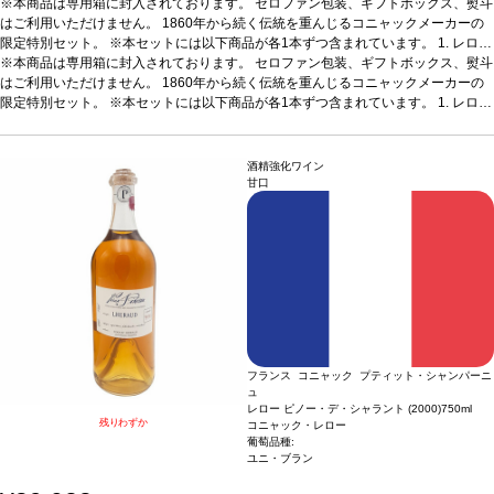
※本商品は専用箱に封入されております。 セロファン包装、ギフトボックス、熨斗
はご利用いただけません。 1860年から続く伝統を重んじるコニャックメーカーの
限定特別セット。 ※本セットには以下商品が各1本ずつ含まれています。
1. レロー
コニャック VSOP
※本商品は専用箱に封入されております。 セロファン包装、ギフトボックス、熨斗
200ml / コニャック / 辛口
2. レロー コニャック キュヴェ20
200
ml / コニャック / 辛口
はご利用いただけません。 1860年から続く伝統を重んじるコニャックメーカーの
3. レロー コニャック キュヴェ プティ・シャンパーニュ (199
3)
限定特別セット。 ※本セットには以下商品が各1本ずつ含まれています。
200ml / コニャック / 辛口
4. レロー ピノー・デ・シャラント 15年
200ml / 酒精強
1. レロー
化ワイン / 甘口 ※本商品は梱包済のセット商品のため、以下は承れません。 ・商品
コニャック VSOP
200ml / コニャック / 辛口
2. レロー コニャック キュヴェ20
200
をバラして別梱包 ・商品を別配送先へ送る ・セット内の一部商品を外す ・商品の
ml / コニャック / 辛口
3. レロー コニャック キュヴェ プティ・シャンパーニュ (199
ギフト梱包（無料ラッピング含む）
3)
200ml / コニャック / 辛口
4. レロー ピノー・デ・シャラント 15年
200ml / 酒精強
酒精強化ワイン
化ワイン / 甘口 ※本商品は梱包済のセット商品のため、以下は承れません。 ・商品
甘口
をバラして別梱包 ・商品を別配送先へ送る ・セット内の一部商品を外す ・商品の
ギフト梱包（無料ラッピング含む）
フランス コニャック プティット・シャンパーニ
ュ
レロー ピノー・デ・シャラント (2000)
750ml
残りわずか
コニャック・レロー
葡萄品種:
ユニ・ブラン