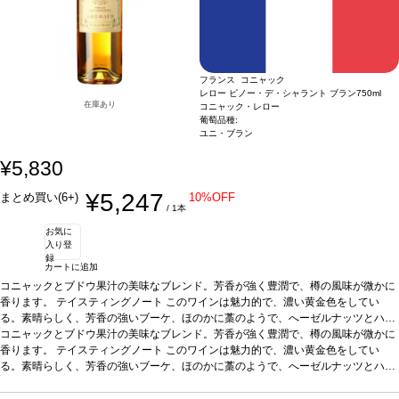
スが融合しています。
フランス コニャック
レロー ピノー・デ・シャラント ブラン
750ml
在庫あり
コニャック・レロー
葡萄品種:
ユニ・ブラン
¥5,830
¥5,247
まとめ買い(6+)
10%OFF
/ 1本
お気に
入り登
録
カートに追加
コニャックとブドウ果汁の美味なブレンド。芳香が強く豊潤で、樽の風味が微かに
香ります。
テイスティングノート
このワインは魅力的で、濃い黄金色をしてい
る。素晴らしく、芳香の強いブーケ、ほのかに藁のようで、へーゼルナッツとハニ
ーが少々ある。こくがあり、まろやかでスムーズ、ハニー、葡萄のような口蓋を満
コニャックとブドウ果汁の美味なブレンド。芳香が強く豊潤で、樽の風味が微かに
たす風味がある。魅力的で柔らかく、フルーティーな後味があり、全てのアロマが
香ります。
テイスティングノート
このワインは魅力的で、濃い黄金色をしてい
余韻に残る。
る。素晴らしく、芳香の強いブーケ、ほのかに藁のようで、へーゼルナッツとハニ
合う料理
食前酒として、あるいはフォアグラやメロン、デザートと
ともに。
ーが少々ある。こくがあり、まろやかでスムーズ、ハニー、葡萄のような口蓋を満
葡萄品種
ユニ・ブラン100％
たす風味がある。魅力的で柔らかく、フルーティーな後味があり、全てのアロマが