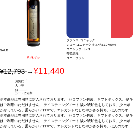
フランス コニャック
レロー コニャック キュヴェ10
700ml
コニャック・レロー
SALE
葡萄品種:
残りわずか
ユニ・ブラン
¥11,440
¥12,793
→
お気に
入り登
録
カートに追加
※本商品は専用箱に封入されております。 セロファン包装、ギフトボックス、熨斗
はご利用いただけません。
テイスティングノート
淡い琥珀色をしており、少々緑
がかっている。柔らかいアロマで、エレガントなしなやかさを持ち、ほんのわずか
に甘い香りがある。カラメルの香りが、ほのかなオレンジ、干し草、オーク等に伴
※本商品は専用箱に封入されております。 セロファン包装、ギフトボックス、熨斗
われ、複雑な香りを構成するのに役立っている。口蓋ではスムーズで絹のようで、
はご利用いただけません。
テイスティングノート
淡い琥珀色をしており、少々緑
リッチでシャープな果物風味、魅力的なトーストの含みが、余韻の長い力強い後味
がかっている。柔らかいアロマで、エレガントなしなやかさを持ち、ほんのわずか
に伴われている。JKW
に甘い香りがある。カラメルの香りが、ほのかなオレンジ、干し草、オーク等に伴
サーヴ温度
室温
合う料理
食後酒