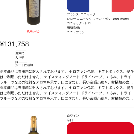
フランス コニャック
レロー コニャック ファン・ボワ (1995)
700ml
コニャック・レロー
葡萄品種:
残りわずか
ユニ・ブラン
¥131,758
お気に
入り登
録
カートに追加
※本商品は専用箱に封入されております。 セロファン包装、ギフトボックス、熨斗
はご利用いただけません。
テイスティングノート
ドライハーブ、くるみ、ドライ
フルーツなどの複雑なアロマを示す。口に含むと、長い余韻が続き、柑橘類の含み
を伴う。
※本商品は専用箱に封入されております。 セロファン包装、ギフトボックス、熨斗
合う料理
食後酒として
葡萄品種
100% ユニ・ブラン
はご利用いただけません。
テイスティングノート
ドライハーブ、くるみ、ドライ
フルーツなどの複雑なアロマを示す。口に含むと、長い余韻が続き、柑橘類の含み
を伴う。
合う料理
食後酒として
葡萄品種
100% ユニ・ブラン
白ワイン
辛口