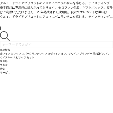
クルミ、ドライアプリコットのアロマにバニラの含みを感じる。
テイスティングノ
ート
※本商品は専用箱に封入されております。 セロファン包装、ギフトボックス、熨斗
淡い琥珀色をし、縁は緑がかっている。底に流れるほのかなヴァニラとオーク
がタフィー、オレンジと交わり、複雑なノーズを与えている。魅力的でスムーズフ
はご利用いただけません。 20年熟成された琥珀色。贅沢でエレガントな風味は、
ルーティーな風味にほのかな甘味がある。こくのある余韻の印象を残すが、後味は
クルミ、ドライアプリコットのアロマにバニラの含みを感じる。
テイスティングノ
ドライである。JKW
ート
淡い琥珀色をし、縁は緑がかっている。底に流れるほのかなヴァニラとオーク
サーヴする温度
常温
料理
ディジェスティフ(食後酒)に最適
がタフィー、オレンジと交わり、複雑なノーズを与えている。魅力的でスムーズフ
ルーティーな風味にほのかな甘味がある。こくのある余韻の印象を残すが、後味は
ドライである。JKW
サーヴする温度
常温
料理
ディジェスティフ(食後酒)に最適
商品検索
赤ワイン
白ワイン
スパークリングワイン
ロゼワイン
オレンジワイン
ブランデー
酒精強化ワイン
ウイスキー
スピリッツ
セット
生産地
生産者
特集
サービス