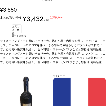
フルボディ
¥3,850
¥3,432
まとめ買い(6+)
10%OFF
/ 1本
お気に
入り登
録
カートに追加
テイスティングノート
濃いチェリー色。熟した黒と赤果実を示し、スパイス、リコ
リス、チョコレートのアロマを伴う。まろやかで素晴らしくバランスが取れてい
て、心地良い果実味が続く。
合う料理
ボロネーゼパスタなどと好相性
葡萄品種
テ
ンプラニーリョ
テイスティングノート
*本ヴィンテージが在庫切れの場合、在庫があり価格が同様の場合
濃いチェリー色。熟した黒と赤果実を示し、スパイス、リコ
は自動的に次のヴィンテージに変更されます、ご了承ください。
リス、チョコレートのアロマを伴う。まろやかで素晴らしくバランスが取れてい
て、心地良い果実味が続く。
合う料理
ボロネーゼパスタなどと好相性
葡萄品種
テ
ンプラニーリョ
*本ヴィンテージが在庫切れの場合、在庫があり価格が同様の場合
は自動的に次のヴィンテージに変更されます、ご了承ください。
ブランデー