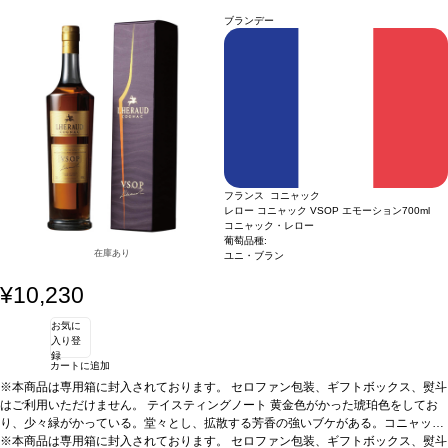
余韻に残る。
合う料理
食前酒として、あるいはフォアグラやメロン、デザートと
ブランデー
ともに。
葡萄品種
ユニ・ブラン100％
フランス コニャック
レロー コニャック VSOP エモーション
700ml
コニャック・レロー
葡萄品種:
在庫あり
ユニ・ブラン
¥10,230
お気に
入り登
録
カートに追加
※本商品は専用箱に封入されております。 セロファン包装、ギフトボックス、熨斗
はご利用いただけません。
テイスティングノート
黄金色がかった琥珀色をしてお
り、少々緑がかっている。堂々とし、拡散する芳香の強いブケがある。コニャック
がグラスの中で開いて息をし始めると、ほのかな干し草とアーシーな香りに沿って
※本商品は専用箱に封入されております。 セロファン包装、ギフトボックス、熨斗