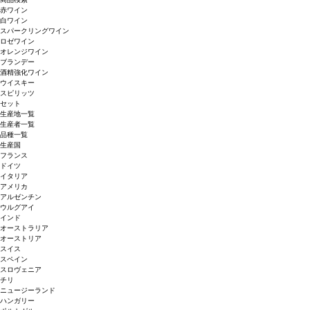
赤ワイン
白ワイン
スパークリングワイン
ロゼワイン
オレンジワイン
ブランデー
酒精強化ワイン
ウイスキー
スピリッツ
セット
生産地一覧
生産者一覧
品種一覧
生産国
フランス
ドイツ
イタリア
アメリカ
アルゼンチン
ウルグアイ
インド
オーストラリア
オーストリア
スイス
スペイン
スロヴェニア
チリ
ニュージーランド
ハンガリー