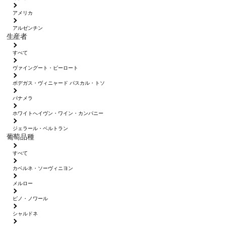
アメリカ
アルゼンチン
生産者
すべて
ヴァイングート・ピーロート
ボデガス・ヴィニャード パスカル・トソ
パナメラ
ホワイトへイヴン・ワイン・カンパニー
ジェラール・ベルトラン
葡萄品種
すべて
カベルネ・ソーヴィニヨン
メルロー
ピノ・ノワール
シャルドネ