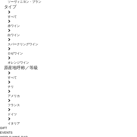
ソーヴィニヨン・ブラン
タイプ
すべて
赤ワイン
白ワイン
スパークリングワイン
ロゼワイン
オレンジワイン
原産地呼称／等級
すべて
チリ
アメリカ
フランス
ドイツ
イタリア
GIFT
EVENTS