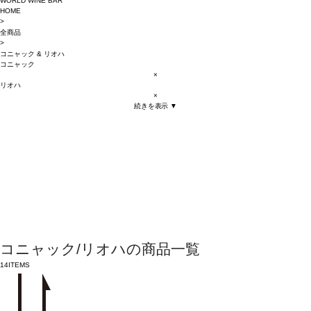
WORLD WINE BAR
HOME
>
全商品
>
コニャック
&
リオハ
コニャック
×
リオハ
×
続きを表示 ▼
コニャック/リオハの商品一覧
14
ITEMS