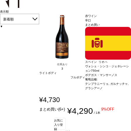
表示順
赤ワイン
新着順
辛口
まとめ買い
▼
スペイン リオハ
在庫あり
ヴォシェ・シンコ・ジェネレーシ
3
ョン
750ml
ライトボディ
ボデガス・マンサーノス
フルボディ
葡萄品種:
テンプラニーリョ, ガルナッチャ,
グラシアーノ
¥4,730
¥4,290
まとめ買い(6+)
9%OFF
/ 1本
お気に
入り登
録