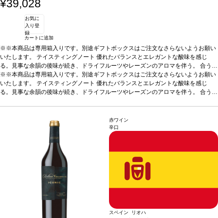
¥39,028
お気に
入り登
録
カートに追加
※※本商品は専用箱入りです。別途ギフトボックスはご注文なさらないようお願い
いたします。
テイスティングノート
優れたバランスとエレガントな酸味を感じ
る。見事な余韻の後味が続き、ドライフルーツやレーズンのアロマを伴う。
合う料
理
※※本商品は専用箱入りです。別途ギフトボックスはご注文なさらないようお願い
アペリティフとして、またブルーチーズ、牡蠣、チョコレートケーキなどと合う
葡萄品種
いたします。
100％ ユニ・ブラン
テイスティングノート
優れたバランスとエレガントな酸味を感じ
る。見事な余韻の後味が続き、ドライフルーツやレーズンのアロマを伴う。
合う料
理
アペリティフとして、またブルーチーズ、牡蠣、チョコレートケーキなどと合う
葡萄品種
100％ ユニ・ブラン
赤ワイン
辛口
スペイン リオハ