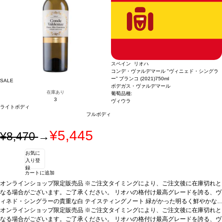
スペイン リオハ
コンデ・ヴァルデマール "ヴィニェド・シングラ
ー” ブランコ (2021)
750ml
SALE
ボデガス・ヴァルデマール
在庫あり
葡萄品種:
3
ヴィウラ
ライトボディ
フルボディ
¥5,445
¥8,470
→
お気に
入り登
録
カートに追加
オンラインショップ限定販売品 ※ご注文タイミングにより、ご注文後に在庫切れと
なる場合がございます。ご了承ください。 リオハの格付け最高グレードを誇る、ヴ
ィネド・シングラーの貴重な白
テイスティングノート
緑がかった明るく鮮やかな
麦わら色。アカシアのような白い花と、メロンや洋ナシのような白果実の凝縮した
オンラインショップ限定販売品 ※ご注文タイミングにより、ご注文後に在庫切れと
アロマを示す。スモーキーさも含み、ヘーゼルナッツのような繊細な香りを背景に
なる場合がございます。ご了承ください。 リオハの格付け最高グレードを誇る、ヴ