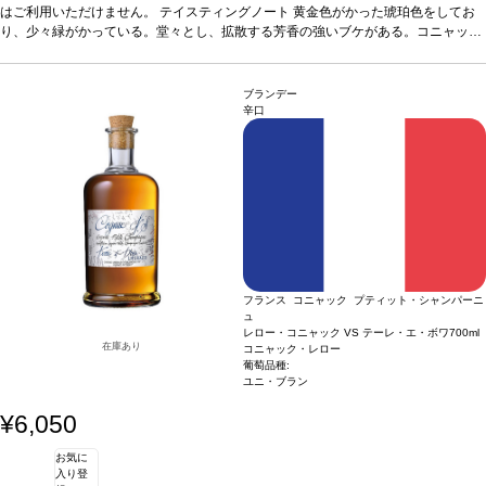
カラメル、オレンジ、チョコレート、花、スパイス等、多くのアロマがでてくる。
はご利用いただけません。
テイスティングノート
黄金色がかった琥珀色をしてお
非常にスムーズで柔らかな風味で、素晴らしい力強さはあるが、圧倒させるようで
り、少々緑がかっている。堂々とし、拡散する芳香の強いブケがある。コニャック
はない。素晴らしい余韻の長さを持ち、終りにこのコニャックに貢献している全て
がグラスの中で開いて息をし始めると、ほのかな干し草とアーシーな香りに沿って
が感じられる。JKW
カラメル、オレンジ、チョコレート、花、スパイス等、多くのアロマがでてくる。
非常にスムーズで柔らかな風味で、素晴らしい力強さはあるが、圧倒させるようで
ブランデー
はない。素晴らしい余韻の長さを持ち、終りにこのコニャックに貢献している全て
辛口
が感じられる。JKW
フランス コニャック プティット・シャンパーニ
ュ
レロー・コニャック VS テーレ・エ・ボワ
700ml
在庫あり
コニャック・レロー
葡萄品種:
ユニ・ブラン
¥6,050
お気に
入り登