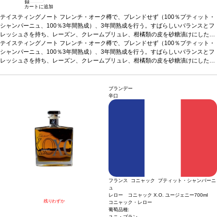
録
カートに追加
テイスティングノート
フレンチ・オーク樽で、ブレンドせず（100％プティット・
シャンパーニュ、100％3年間熟成）、3年間熟成を行う。すばらしいバランスとフ
レッシュさを持ち、レーズン、クレームブリュレ、柑橘類の皮を砂糖漬けにした味
わいを示す。
テイスティングノート
合う料理
フレンチ・オーク樽で、ブレンドせず（100％プティット・
食後酒としてお楽しみいただけます。
シャンパーニュ、100％3年間熟成）、3年間熟成を行う。すばらしいバランスとフ
レッシュさを持ち、レーズン、クレームブリュレ、柑橘類の皮を砂糖漬けにした味
わいを示す。
合う料理
食後酒としてお楽しみいただけます。
ブランデー
辛口
フランス コニャック プティット・シャンパーニ
ュ
レロー コニャック X.O. ユージェニー
700ml
残りわずか
コニャック・レロー
葡萄品種:
ユニ・ブラン