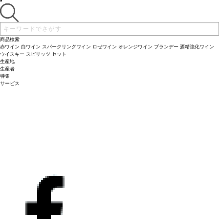
同様の場合は自動的に次のヴィンテージに変更されます、ご了承ください。
く。タンニンは素晴らしく溶け込んでいて、噛みごたえがある。
合う料理
ハーブ
で焼いたラムチョップ、ステーキ、ビーフシチューなどと好相性
葡萄品種
100%
カベルネ・ソーヴィニヨン
*本ヴィンテージが在庫切れの場合、在庫があり価格が
同様の場合は自動的に次のヴィンテージに変更されます、ご了承ください。
商品検索
赤ワイン
白ワイン
スパークリングワイン
ロゼワイン
オレンジワイン
ブランデー
酒精強化ワイン
ウイスキー
スピリッツ
セット
生産地
生産者
特集
サービス