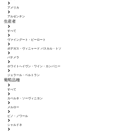
アメリカ
アルゼンチン
生産者
すべて
ヴァイングート・ピーロート
ボデガス・ヴィニャード パスカル・トソ
パナメラ
ホワイトへイヴン・ワイン・カンパニー
ジェラール・ベルトラン
葡萄品種
すべて
カベルネ・ソーヴィニヨン
メルロー
ピノ・ノワール
シャルドネ