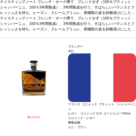
テイスティングノート
フレンチ・オーク樽で、ブレンドせず（100％プティット・
シャンパーニュ、100％3年間熟成）、3年間熟成を行う。すばらしいバランスとフ
レッシュさを持ち、レーズン、クレームブリュレ、柑橘類の皮を砂糖漬けにした味
わいを示す。
テイスティングノート
合う料理
フレンチ・オーク樽で、ブレンドせず（100％プティット・
食後酒としてお楽しみいただけます。
シャンパーニュ、100％3年間熟成）、3年間熟成を行う。すばらしいバランスとフ
レッシュさを持ち、レーズン、クレームブリュレ、柑橘類の皮を砂糖漬けにした味
わいを示す。
合う料理
食後酒としてお楽しみいただけます。
ブランデー
辛口
フランス コニャック プティット・シャンパーニ
ュ
レロー コニャック X.O. ユージェニー
700ml
残りわずか
コニャック・レロー
葡萄品種:
ユニ・ブラン