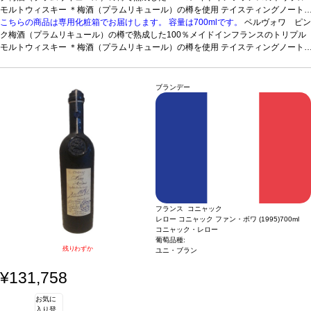
モルトウィスキー ＊梅酒（プラムリキュール）の樽を使用
テイスティングノート
プラムリキュールの樽に由来する完熟した梅の香りの中からミラベルやアプリコッ
こちらの商品は専用化粧箱でお届けします。
容量は700mlです。
ベルヴォワ ピン
トを思わせるフルーティーな香りを示す。凝縮したプラムを思わせる濃厚な飲み
ク
梅酒（プラムリキュール）の樽で熟成した100％メイドインフランスのトリプル
口、マーマレードのようなキレのある酸味や杏仁のような華やかな余韻の後味へと
モルトウィスキー ＊梅酒（プラムリキュール）の樽を使用
テイスティングノート
続く。
プラムリキュールの樽に由来する完熟した梅の香りの中からミラベルやアプリコッ
トを思わせるフルーティーな香りを示す。凝縮したプラムを思わせる濃厚な飲み
口、マーマレードのようなキレのある酸味や杏仁のような華やかな余韻の後味へと
ブランデー
続く。
フランス コニャック
レロー コニャック ファン・ボワ (1995)
700ml
コニャック・レロー
葡萄品種:
残りわずか
ユニ・ブラン
¥131,758
お気に
入り登