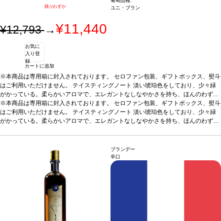
葡萄品種:
残りわずか
ユニ・ブラン
¥11,440
¥12,793
→
お気に
入り登
録
カートに追加
※本商品は専用箱に封入されております。 セロファン包装、ギフトボックス、熨斗
はご利用いただけません。
テイスティングノート
淡い琥珀色をしており、少々緑
がかっている。柔らかいアロマで、エレガントなしなやかさを持ち、ほんのわずか
に甘い香りがある。カラメルの香りが、ほのかなオレンジ、干し草、オーク等に伴
※本商品は専用箱に封入されております。 セロファン包装、ギフトボックス、熨斗
われ、複雑な香りを構成するのに役立っている。口蓋ではスムーズで絹のようで、
はご利用いただけません。
テイスティングノート
淡い琥珀色をしており、少々緑
リッチでシャープな果物風味、魅力的なトーストの含みが、余韻の長い力強い後味
がかっている。柔らかいアロマで、エレガントなしなやかさを持ち、ほんのわずか
に伴われている。JKW
に甘い香りがある。カラメルの香りが、ほのかなオレンジ、干し草、オーク等に伴
サーヴ温度
室温
合う料理
食後酒
われ、複雑な香りを構成するのに役立っている。口蓋ではスムーズで絹のようで、
リッチでシャープな果物風味、魅力的なトーストの含みが、余韻の長い力強い後味
ブランデー
に伴われている。JKW
サーヴ温度
室温
合う料理
食後酒
辛口