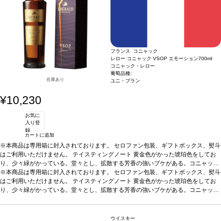
フランス コニャック
レロー コニャック VSOP エモーション
700ml
コニャック・レロー
葡萄品種:
在庫あり
ユニ・ブラン
¥10,230
お気に
入り登
録
カートに追加
※本商品は専用箱に封入されております。 セロファン包装、ギフトボックス、熨斗
はご利用いただけません。
テイスティングノート
黄金色がかった琥珀色をしてお
り、少々緑がかっている。堂々とし、拡散する芳香の強いブケがある。コニャック
がグラスの中で開いて息をし始めると、ほのかな干し草とアーシーな香りに沿って
※本商品は専用箱に封入されております。 セロファン包装、ギフトボックス、熨斗
カラメル、オレンジ、チョコレート、花、スパイス等、多くのアロマがでてくる。
はご利用いただけません。
テイスティングノート
黄金色がかった琥珀色をしてお
非常にスムーズで柔らかな風味で、素晴らしい力強さはあるが、圧倒させるようで
り、少々緑がかっている。堂々とし、拡散する芳香の強いブケがある。コニャック
はない。素晴らしい余韻の長さを持ち、終りにこのコニャックに貢献している全て
がグラスの中で開いて息をし始めると、ほのかな干し草とアーシーな香りに沿って
が感じられる。JKW
カラメル、オレンジ、チョコレート、花、スパイス等、多くのアロマがでてくる。
非常にスムーズで柔らかな風味で、素晴らしい力強さはあるが、圧倒させるようで
ウイスキー