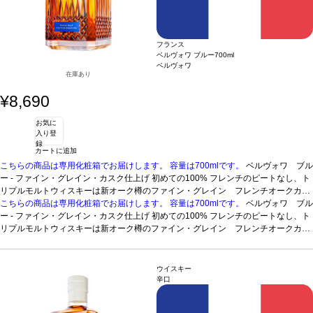
フランス
ベルヴォワ ブルー
700ml
ベルヴォワ
在庫あり
¥8,690
お気に
入り登
録
カートに追加
こちらの商品は専用化粧箱でお届けします。
容量は700mlです。
ベルヴォワ ブル
ー - ファイン・グレイン・カスク仕上げ
初めての100% フレンチのピートなし、ト
リプルモルトウィスキーは新オーク樽のファイン・グレイン フレンチオークカス
クで仕上げられた。3－7年のシングルモルトウィスキーをブレンド。
こちらの商品は専用化粧箱でお届けします。
容量は700mlです。
ベルヴォワ ブル
テイスティ
ングノート
ー - ファイン・グレイン・カスク仕上げ
ピートなしのトリプルモルトウィスキー。ドライフラワー、蜂蜜、バニ
初めての100% フレンチのピートなし、ト
ラ、柔らかな甘いスパイスのほのかな含みを持つエレガントな香りを示す。まろや
リプルモルトウィスキーは新オーク樽のファイン・グレイン フレンチオークカス
かでバランスの取れた風味を持つ。甘い木のスパイスの含みは、複雑で快い挽きた
クで仕上げられた。3－7年のシングルモルトウィスキーをブレンド。
テイスティ
てコーヒーの含みを伴う。北フランス、ロレーヌ、シャラントの3地域と3つの地域
ングノート
ピートなしのトリプルモルトウィスキー。ドライフラワー、蜂蜜、バニ
の蒸留所で造られたユニークなブレンドである。3-7年の厳選されたシングルモル
ラ、柔らかな甘いスパイスのほのかな含みを持つエレガントな香りを示す。まろや
ウイスキー
トウィスキーをブレンドする。
かでバランスの取れた風味を持つ。甘い木のスパイスの含みは、複雑で快い挽きた
辛口
てコーヒーの含みを伴う。北フランス、ロレーヌ、シャラントの3地域と3つの地域
の蒸留所で造られたユニークなブレンドである。3-7年の厳選されたシングルモル