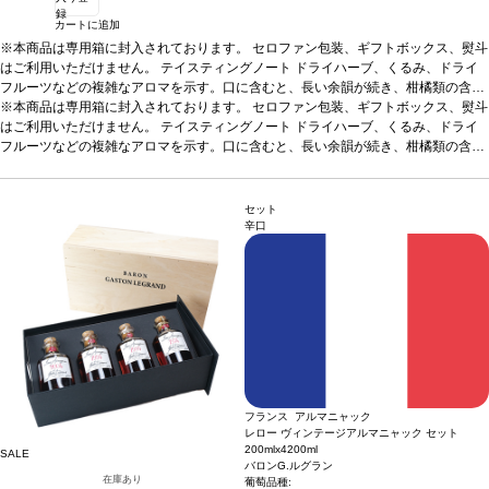
録
カートに追加
※本商品は専用箱に封入されております。 セロファン包装、ギフトボックス、熨斗
はご利用いただけません。
テイスティングノート
ドライハーブ、くるみ、ドライ
フルーツなどの複雑なアロマを示す。口に含むと、長い余韻が続き、柑橘類の含み
を伴う。
※本商品は専用箱に封入されております。 セロファン包装、ギフトボックス、熨斗
合う料理
食後酒として
葡萄品種
100% ユニ・ブラン
はご利用いただけません。
テイスティングノート
ドライハーブ、くるみ、ドライ
フルーツなどの複雑なアロマを示す。口に含むと、長い余韻が続き、柑橘類の含み
を伴う。
合う料理
食後酒として
葡萄品種
100% ユニ・ブラン
セット
辛口
フランス アルマニャック
レロー ヴィンテージアルマニャック セット
200mlx4
200ml
SALE
バロンG.ルグラン
在庫あり
葡萄品種: