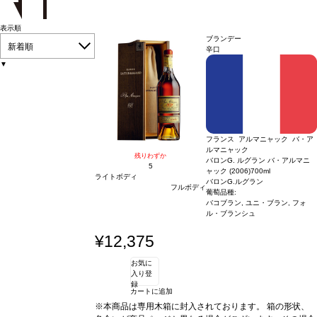
表示順
ブランデー
新着順
辛口
▼
フランス アルマニャック バ・ア
ルマニャック
残りわずか
バロンG. ルグラン バ・アルマニ
5
ャック (2006)
700ml
ライトボディ
バロンG.ルグラン
フルボディ
葡萄品種:
バコブラン, ユニ・ブラン, フォ
ル・ブランシュ
¥12,375
お気に
入り登
録
カートに追加
※本商品は専用木箱に封入されております。 箱の形状、