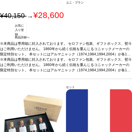
ユニ・ブラン
¥28,600
¥40,150
→
お気に
入り登
録
商品詳細へ
※本商品は専用箱に封入されております。 セロファン包装、ギフトボックス、熨斗
はご利用いただけません。 1860年から続く伝統を重んじるコニャックメーカーの
限定特別セット。
本セットにはアルマニャック（1974,1984,1994,2004）が各1本
ずつ含まれています。
※本商品は専用箱に封入されております。 セロファン包装、ギフトボックス、熨斗
※本商品は梱包済のセット商品のため、以下は承れません。
・商品をバラして別梱包 ・商品を別配送先へ送る ・セット内の一部商品を外す ・
はご利用いただけません。 1860年から続く伝統を重んじるコニャックメーカーの
商品のギフト梱包（無料ラッピング含む）
限定特別セット。
本セットにはアルマニャック（1974,1984,1994,2004）が各1本
ずつ含まれています。
※本商品は梱包済のセット商品のため、以下は承れません。
・商品をバラして別梱包 ・商品を別配送先へ送る ・セット内の一部商品を外す ・
商品のギフト梱包（無料ラッピング含む）
セット