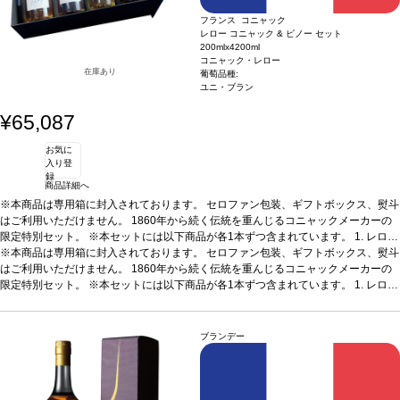
フランス コニャック
レロー コニャック & ピノー セット
200mlx4
200ml
コニャック・レロー
在庫あり
葡萄品種:
ユニ・ブラン
¥65,087
お気に
入り登
録
商品詳細へ
※本商品は専用箱に封入されております。 セロファン包装、ギフトボックス、熨斗
はご利用いただけません。 1860年から続く伝統を重んじるコニャックメーカーの
限定特別セット。 ※本セットには以下商品が各1本ずつ含まれています。
1. レロー
コニャック VSOP
※本商品は専用箱に封入されております。 セロファン包装、ギフトボックス、熨斗
200ml / コニャック / 辛口
2. レロー コニャック キュヴェ20
200
ml / コニャック / 辛口
はご利用いただけません。 1860年から続く伝統を重んじるコニャックメーカーの
3. レロー コニャック キュヴェ プティ・シャンパーニュ (199
3)
限定特別セット。 ※本セットには以下商品が各1本ずつ含まれています。
200ml / コニャック / 辛口
4. レロー ピノー・デ・シャラント 15年
200ml / 酒精強
1. レロー
化ワイン / 甘口 ※本商品は梱包済のセット商品のため、以下は承れません。 ・商品
コニャック VSOP
200ml / コニャック / 辛口
2. レロー コニャック キュヴェ20
200
をバラして別梱包 ・商品を別配送先へ送る ・セット内の一部商品を外す ・商品の
ml / コニャック / 辛口
3. レロー コニャック キュヴェ プティ・シャンパーニュ (199
ギフト梱包（無料ラッピング含む）
3)
200ml / コニャック / 辛口
4. レロー ピノー・デ・シャラント 15年
200ml / 酒精強
ブランデー
化ワイン / 甘口 ※本商品は梱包済のセット商品のため、以下は承れません。 ・商品
をバラして別梱包 ・商品を別配送先へ送る ・セット内の一部商品を外す ・商品の
ギフト梱包（無料ラッピング含む）