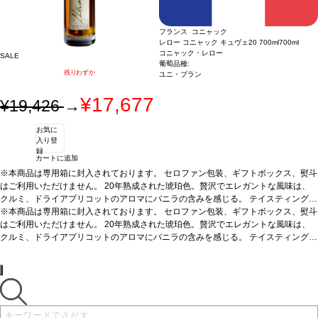
フランス コニャック
レロー コニャック キュヴェ20 700ml
700ml
コニャック・レロー
SALE
葡萄品種:
残りわずか
ユニ・ブラン
¥17,677
¥19,426
→
お気に
入り登
録
カートに追加
※本商品は専用箱に封入されております。 セロファン包装、ギフトボックス、熨斗
はご利用いただけません。 20年熟成された琥珀色。贅沢でエレガントな風味は、
クルミ、ドライアプリコットのアロマにバニラの含みを感じる。
テイスティングノ
ート
※本商品は専用箱に封入されております。 セロファン包装、ギフトボックス、熨斗
淡い琥珀色をし、縁は緑がかっている。底に流れるほのかなヴァニラとオーク
がタフィー、オレンジと交わり、複雑なノーズを与えている。魅力的でスムーズフ
はご利用いただけません。 20年熟成された琥珀色。贅沢でエレガントな風味は、
ルーティーな風味にほのかな甘味がある。こくのある余韻の印象を残すが、後味は
クルミ、ドライアプリコットのアロマにバニラの含みを感じる。
テイスティングノ
ドライである。JKW
ート
淡い琥珀色をし、縁は緑がかっている。底に流れるほのかなヴァニラとオーク
サーヴする温度
常温
料理
ディジェスティフ(食後酒)に最適
がタフィー、オレンジと交わり、複雑なノーズを与えている。魅力的でスムーズフ
ルーティーな風味にほのかな甘味がある。こくのある余韻の印象を残すが、後味は
ドライである。JKW
サーヴする温度
常温
料理
ディジェスティフ(食後酒)に最適