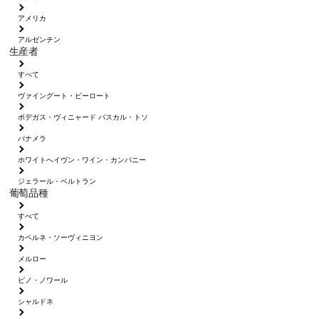
アメリカ
アルゼンチン
生産者
すべて
ヴァイングート・ピーロート
ボデガス・ヴィニャード パスカル・トソ
パナメラ
ホワイトへイヴン・ワイン・カンパニー
ジェラール・ベルトラン
葡萄品種
すべて
カベルネ・ソーヴィニヨン
メルロー
ピノ・ノワール
シャルドネ