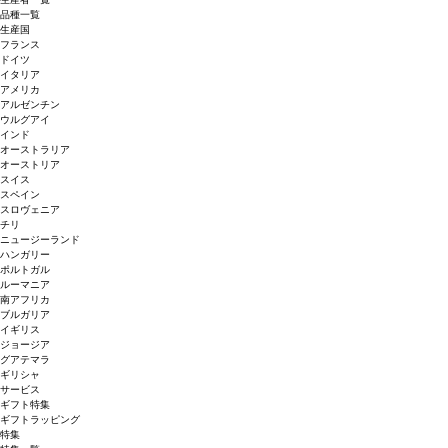
品種一覧
生産国
フランス
ドイツ
イタリア
アメリカ
アルゼンチン
ウルグアイ
インド
オーストラリア
オーストリア
スイス
スペイン
スロヴェニア
チリ
ニュージーランド
ハンガリー
ポルトガル
ルーマニア
南アフリカ
ブルガリア
イギリス
ジョージア
グアテマラ
ギリシャ
サービス
ギフト特集
ギフトラッピング
特集