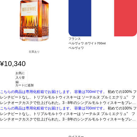
トウィスキーをブレンドする。
フランス
ベルヴォワ ホワイト
700ml
ベルヴォワ
在庫あり
¥10,340
お気に
入り登
録
カートに追加
こちらの商品は専用化粧箱でお届けします。
容量は700mlです。
初めての100% フ
レンチピートなし、トリプルモルトウィスキーは ソーテルヌ プルミエクリュ” フ
レンチオークカスクで仕上げられた。3 - 8年のシングルモルトウィスキーをブレン
ド。
こちらの商品は専用化粧箱でお届けします。
テイスティングノート
ピートなしのトリプルモルトウィスキー。複雑な香り
容量は700mlです。
初めての100% フ
を示す。カラント、アプリコット、デーツのドライフルーツの含みはバニラ、シナ
レンチピートなし、トリプルモルトウィスキーは ソーテルヌ プルミエクリュ” フ
モン、ジンジャーのスパイスやアカシア蜂蜜のほのかな含みを伴う。長い余韻の後
レンチオークカスクで仕上げられた。3 - 8年のシングルモルトウィスキーをブレン
味はアーモンドやナッツの含みを持つ。6ヵ月間ソーテルヌ“プルミエクリュ”カスク
ド。
テイスティングノート
ピートなしのトリプルモルトウィスキー。複雑な香り
で仕上げを行う。
を示す。カラント、アプリコット、デーツのドライフルーツの含みはバニラ、シナ
モン、ジンジャーのスパイスやアカシア蜂蜜のほのかな含みを伴う。長い余韻の後
ウイスキー