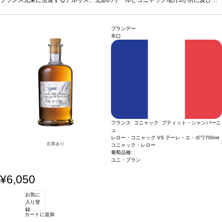
品さと繊細さは丸みと複雑味を伴う最高傑作です。
ーストパイナップルのような長期熟成による魅惑的な香りと混ざり合う。味わいは
カルヴァドスの樽で熟成した100％メイドインフランスのトリプルモルトウィスキ
す。 それぞれ3年から10年の熟成期間を経て、シャラント県のセラーでフレンチオ
ベルヴォワ グリーン x 1本
テイスティングノート：
ノーズは力強く、表現豊かな
クルミオイルの質感と豊かさを彷彿させる。やさしいフレッシュな塩味が効き、濃
ークの新樽、ソーテルヌ、サンテミリオン グランクリュクラッセの樽を使用して約
芳香を示す。少しスモーキーなモルトのブレンドは、焼いたリンゴのアロマ調和し
ー ＊カルヴァドスクリスチャン ドルーアン の樽を使用
ベルヴォワ ブラック x 1
厚でがっしりとした味わい。長く豪華な後味は、すばらしい木材のアロマへと続
本
12ヶ月間の2次熟成を行います。 一切ピートを使用しておらず、そのバランス、上
ている。シナモンやナツメグのほのかなスパイスへと展開し、オレンジピールやロ
テイスティングノート：
灰、トーストやコーヒーの含みを持つ力強い焦げた香
ブランデー
く。
りが立ち上る。ほのかなシナモンやクローヴなどのスパイスやリコリスの含みは複
フレンチオークの新樽で熟成した100％メイドインフランスのトリプルモルトウィ
品さと繊細さは丸みと複雑味を伴う最高傑作です。
ーストパイナップルのような長期熟成による魅惑的な香りと混ざり合う。味わいは
カルヴァドスの樽で熟成した100％メイドインフランスのトリプルモルトウィスキ
辛口
雑さを展開する。豊かでたっぷりとした滑らかな風味を持つ。ほのかな塩気はフレ
スキー ＊ピートを使用
クルミオイルの質感と豊かさを彷彿させる。やさしいフレッシュな塩味が効き、濃
ー ＊カルヴァドスクリスチャン ドルーアン の樽を使用
ベルヴォワ ピンク x 1本
テイスティングノート：
ベルヴォワ ブラック x 1
プラムリ
ッシュさと調和の取れたバランスを与える。エレガントなタンニンを持つ、長い余
キュールの樽に由来する完熟した梅の香りの中からミラベルやアプリコットを思わ
厚でがっしりとした味わい。長く豪華な後味は、すばらしい木材のアロマへと続
本
テイスティングノート：
灰、トーストやコーヒーの含みを持つ力強い焦げた香
韻の後味は特徴的なピートの香りを示す。
せるフルーティーな香りを示す。凝縮したプラムを思わせる濃厚な飲み口、マーマ
梅酒（プラムリキュール）の樽で熟成した100％メイドインフランスのトリプルモ
く。
りが立ち上る。ほのかなシナモンやクローヴなどのスパイスやリコリスの含みは複
フレンチオークの新樽で熟成した100％メイドインフランスのトリプルモルトウィ
レードのようなキレのある酸味や杏仁のような華やかな余韻の後味へと続く。
雑さを展開する。豊かでたっぷりとした滑らかな風味を持つ。ほのかな塩気はフレ
スキー ＊ピートを使用
ルトウィスキー ＊梅酒（プラムリキュール）の樽を使用
ベルヴォワ ピンク x 1本
テイスティングノート：
プラムリ
ッシュさと調和の取れたバランスを与える。エレガントなタンニンを持つ、長い余
キュールの樽に由来する完熟した梅の香りの中からミラベルやアプリコットを思わ
韻の後味は特徴的なピートの香りを示す。
せるフルーティーな香りを示す。凝縮したプラムを思わせる濃厚な飲み口、マーマ
梅酒（プラムリキュール）の樽で熟成した100％メイドインフランスのトリプルモ
レードのようなキレのある酸味や杏仁のような華やかな余韻の後味へと続く。
ルトウィスキー ＊梅酒（プラムリキュール）の樽を使用
フランス コニャック プティット・シャンパーニ
ュ
レロー・コニャック VS テーレ・エ・ボワ
700ml
在庫あり
コニャック・レロー
葡萄品種:
ユニ・ブラン
¥6,050
お気に
入り登
録
カートに追加