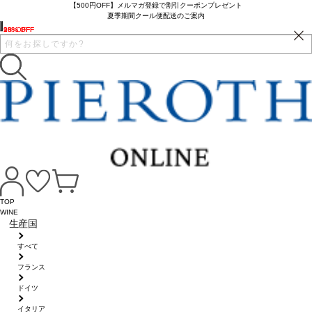
【500円OFF】メルマガ登録で割引クーポンプレゼント
夏季期間クール便配送のご案内
28% OFF
10% OFF
9% OFF
TOP
WINE
生産国
すべて
フランス
ドイツ
イタリア