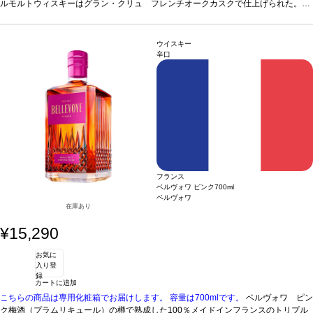
つフルーティーな風味。繊細でエレガントな後味を持つ。アルザス、ロレーヌ、北
ルモルトウィスキーはグラン・クリュ フレンチオークカスクで仕上げられた。5 -
フランスの3地域からの３つの100%フレンチシングルモルトウィスキーをブレンド
10年のシングルモルトウィスキーをブレンド。
テイスティングノート
微かにピー
して造られた。シングルモルトウィスキーは5年から10年熟成される。
トされたトリプルモルトウィスキー。力強く、複雑な香り。力強く、長い余韻を持
つフルーティーな風味。繊細でエレガントな後味を持つ。アルザス、ロレーヌ、北
ウイスキー
フランスの3地域からの３つの100%フレンチシングルモルトウィスキーをブレンド
辛口
して造られた。シングルモルトウィスキーは5年から10年熟成される。
フランス
ベルヴォワ ピンク
700ml
ベルヴォワ
在庫あり
¥15,290
お気に
入り登
録
カートに追加
こちらの商品は専用化粧箱でお届けします。
容量は700mlです。
ベルヴォワ ピン
ク
梅酒（プラムリキュール）の樽で熟成した100％メイドインフランスのトリプル