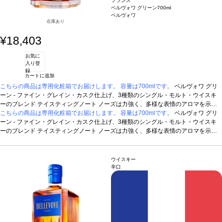
フランス
ベルヴォワ グリーン
700ml
ベルヴォワ
在庫あり
¥18,403
お気に
入り登
録
カートに追加
こちらの商品は専用化粧箱でお届けします。 容量は700mlです。
ベルヴォワ グリ
ーン - ファイン・グレイン・カスク仕上げ、3種類のシングル・モルト・ウイスキ
ーのブレンド
テイスティングノート
ノーズは力強く、多様な表情のアロマを示
す。少しスモーキーなモルトは、焼いたリンゴの芳香とすばらしく調和していて、
こちらの商品は専用化粧箱でお届けします。 容量は700mlです。
ベルヴォワ グリ
ほのかなシナモンやナツメグなどのスパイスが展開し、オレンジピール、ロースト
ーン - ファイン・グレイン・カスク仕上げ、3種類のシングル・モルト・ウイスキ
パイナップルなど、長期熟成による魅惑的な香りを伴う。味わいはクルミ油のテク
ーのブレンド
テイスティングノート
ノーズは力強く、多様な表情のアロマを示
スチャーとリッチさを表している。優しい塩味の効いたフレッシュさのお陰で、コ
す。少しスモーキーなモルトは、焼いたリンゴの芳香とすばらしく調和していて、
クがありしっかりとしている。長い余韻の後味は、たっぷりとした上品な木を含
ほのかなシナモンやナツメグなどのスパイスが展開し、オレンジピール、ロースト
む。
パイナップルなど、長期熟成による魅惑的な香りを伴う。味わいはクルミ油のテク
ウイスキー
スチャーとリッチさを表している。優しい塩味の効いたフレッシュさのお陰で、コ
辛口
クがありしっかりとしている。長い余韻の後味は、たっぷりとした上品な木を含
む。