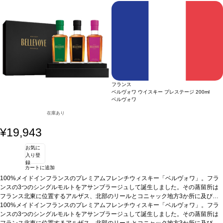
はない。素晴らしい余韻の長さを持ち、終りにこのコニャックに貢献している全て
が感じられる。JKW
フランス
ベルヴォワ ウイスキー プレステージ
200ml
ベルヴォワ
在庫あり
¥19,943
お気に
入り登
録
カートに追加
100%メイドインフランスのプレミアムフレンチウィスキー「ベルヴォワ」。フラ
ンスの3つのシングルモルトをアサンブラージュして誕生しました。その蒸留所は
フランス北東に位置するアルザス、北部のリールとコニャック地方3か所に及びま
す。 それぞれ3年から10年の熟成期間を経て、シャラント県のセラーでフレンチオ
ベルヴォワ グリーン x 1本
100%メイドインフランスのプレミアムフレンチウィスキー「ベルヴォワ」。フラ
テイスティングノート：
ノーズは力強く、表現豊かな
ークの新樽、ソーテルヌ、サンテミリオン グランクリュクラッセの樽を使用して約
芳香を示す。少しスモーキーなモルトのブレンドは、焼いたリンゴのアロマ調和し
ンスの3つのシングルモルトをアサンブラージュして誕生しました。その蒸留所は
12ヶ月間の2次熟成を行います。 一切ピートを使用しておらず、そのバランス、上
ている。シナモンやナツメグのほのかなスパイスへと展開し、オレンジピールやロ
フランス北東に位置するアルザス、北部のリールとコニャック地方3か所に及びま