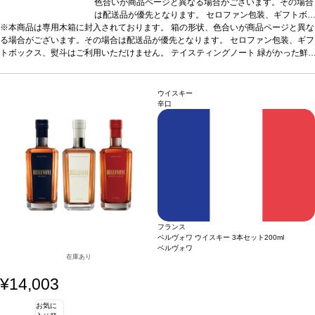
色合いが商品ページと異なる場合がございます。その場合
は配送品が優先となります。 セロファン包装、ギフトボ
※本商品は専用木箱に封入されております。 箱の形状、色合いが商品ページと異な
ックス、熨斗はご利用いただけません。
テイスティング
る場合がございます。その場合は配送品が優先となります。 セロファン包装、ギフ
ノート
緑がかった鮮やかで綺麗な琥珀色。複雑で滑らか
トボックス、熨斗はご利用いただけません。
なノーズは、トーストアーモンドとスパイスを伴う。口に
テイスティングノート
緑がかった鮮
やかで綺麗な琥珀色。複雑で滑らかなノーズは、トーストアーモンドとスパイスを
含むと、すっきりとしたアタックと見事なバランスを感
伴う。口に含むと、すっきりとしたアタックと見事なバランスを感じ、たっぷりと
じ、たっぷりとしたリッチなタンニンが広がり、とてもま
したリッチなタンニンが広がり、とてもまろやか。長い余韻が口中で広がる、エレ
ろやか。長い余韻が口中で広がる、エレガントで美しい、
ウイスキー
ガントで美しい、洗練された一本。
洗練された一本。
合う料理
合う料理
ディジェスティフ(食後酒)に。
ディジェスティフ(食後酒)
葡萄
辛口
品種
バコ、フォル・ブランシュ、ユニ・ブラン
に。
葡萄品種
バコ、フォル・ブランシュ、ユニ・ブラン
フランス
ベルヴォワ ウイスキー 3本セット
200ml
ベルヴォワ
在庫あり
¥14,003
お気に