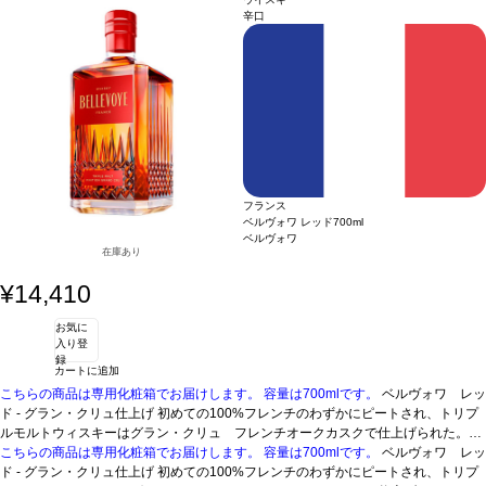
味はアーモンドやナッツの含みを持つ。6ヵ月間ソーテルヌ“プルミエクリュ”カスク
辛口
で仕上げを行う。
フランス
ベルヴォワ レッド
700ml
ベルヴォワ
在庫あり
¥14,410
お気に
入り登
録
カートに追加
こちらの商品は専用化粧箱でお届けします。
容量は700mlです。
ベルヴォワ レッ
ド - グラン・クリュ仕上げ
初めての100%フレンチのわずかにピートされ、トリプ
ルモルトウィスキーはグラン・クリュ フレンチオークカスクで仕上げられた。5 -
10年のシングルモルトウィスキーをブレンド。
こちらの商品は専用化粧箱でお届けします。
容量は700mlです。
テイスティングノート
ベルヴォワ レッ
微かにピー
トされたトリプルモルトウィスキー。力強く、複雑な香り。力強く、長い余韻を持
ド - グラン・クリュ仕上げ
初めての100%フレンチのわずかにピートされ、トリプ