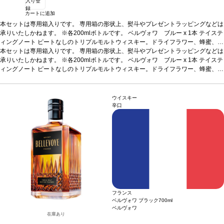
入り登
録
カートに追加
本セットは専用箱入りです。 専用箱の形状上、熨斗やプレゼントラッピングなどは
承りいたしかねます。
※各200mlボトルです。
ベルヴォワ ブルー x 1本
テイステ
ィングノート
ピートなしのトリプルモルトウィスキー。ドライフラワー、蜂蜜、バ
ニラ、柔らかな甘いスパイスのほのかな含みを持つエレガントな香りを示す。まろ
本セットは専用箱入りです。 専用箱の形状上、熨斗やプレゼントラッピングなどは
やかでバランスの取れた風味を持つ。甘い木のスパイスの含みは、複雑で快い挽き
承りいたしかねます。
※各200mlボトルです。
ベルヴォワ ブルー x 1本
テイステ
たてコーヒーの含みを伴う。北フランス、ロレーヌ、シャラントの3地域と3つの地
ィングノート
ピートなしのトリプルモルトウィスキー。ドライフラワー、蜂蜜、バ
域の蒸留所で造られたユニークなブレンドである。3-7年の厳選されたシングルモ
ニラ、柔らかな甘いスパイスのほのかな含みを持つエレガントな香りを示す。まろ
ルトウィスキーをブレンドする。
やかでバランスの取れた風味を持つ。甘い木のスパイスの含みは、複雑で快い挽き
ベルヴォワ ホワイト x 1本
テイスティングノー
ト
たてコーヒーの含みを伴う。北フランス、ロレーヌ、シャラントの3地域と3つの地
ピートなしのトリプルモルトウィスキー。複雑な香りを示す。カラント、アプリ
ウイスキー
コット、デーツのドライフルーツの含みはバニラ、シナモン、ジンジャーのスパイ
域の蒸留所で造られたユニークなブレンドである。3-7年の厳選されたシングルモ
辛口
スやアカシア蜂蜜のほのかな含みを伴う。長い余韻の後味はアーモンドやナッツの
ルトウィスキーをブレンドする。
ベルヴォワ ホワイト x 1本
テイスティングノー
含みを持つ。6ヵ月間ソーテルヌ“プルミエクリュ”カスクで仕上げを行う。
ト
ピートなしのトリプルモルトウィスキー。複雑な香りを示す。カラント、アプリ
ベルヴ
ォワ レッド x 1本
コット、デーツのドライフルーツの含みはバニラ、シナモン、ジンジャーのスパイ
テイスティングノート
微かにピートされたトリプルモルトウィ
スキー。力強く、複雑な香り。力強く、長い余韻を持つフルーティーな風味。繊細
スやアカシア蜂蜜のほのかな含みを伴う。長い余韻の後味はアーモンドやナッツの
でエレガントな後味を持つ。アルザス、ロレーヌ、北フランスの3地域からの３つ
含みを持つ。6ヵ月間ソーテルヌ“プルミエクリュ”カスクで仕上げを行う。
ベルヴ
の100%フレンチシングルモルトウィスキーをブレンドして造られた。シングルモ
ォワ レッド x 1本
テイスティングノート
微かにピートされたトリプルモルトウィ
ルトウィスキーは5年から10年熟成される。
スキー。力強く、複雑な香り。力強く、長い余韻を持つフルーティーな風味。繊細
でエレガントな後味を持つ。アルザス、ロレーヌ、北フランスの3地域からの３つ
の100%フレンチシングルモルトウィスキーをブレンドして造られた。シングルモ
フランス
ルトウィスキーは5年から10年熟成される。
ベルヴォワ ブラック
700ml
ベルヴォワ
在庫あり