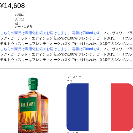
¥14,608
お気に
入り登
録
カートに追加
こちらの商品は専用化粧箱でお届けします。 容量は700mlです。
ベルヴォワ ブラ
ック - ピーテッド・エディション
初めての100% フレンチ、ピートされ、トリプル
モルトウィスキーはフレンチ・オークカスクで仕上げられた。5-10年のシングルモ
ルトウィスキーをブレンド。
こちらの商品は専用化粧箱でお届けします。 容量は700mlです。
テイスティングノート
灰、トーストやコーヒーの含
ベルヴォワ ブラ
みを持つ力強い焦げた香りが立ち上る。ほのかなシナモンやクローヴなどのスパイ
ック - ピーテッド・エディション
初めての100% フレンチ、ピートされ、トリプル
スやリコリスの含みは複雑さを展開する。豊かでたっぷりとした滑らかな風味を持
モルトウィスキーはフレンチ・オークカスクで仕上げられた。5-10年のシングルモ
つ。ほのかな塩気はフレッシュさと調和の取れたバランスを与える。エレガントな
ルトウィスキーをブレンド。
テイスティングノート
灰、トーストやコーヒーの含
タンニンを持つ、長い余韻の後味は特徴的なピートの香りを示す。
みを持つ力強い焦げた香りが立ち上る。ほのかなシナモンやクローヴなどのスパイ
スやリコリスの含みは複雑さを展開する。豊かでたっぷりとした滑らかな風味を持
ウイスキー
つ。ほのかな塩気はフレッシュさと調和の取れたバランスを与える。エレガントな
辛口
タンニンを持つ、長い余韻の後味は特徴的なピートの香りを示す。