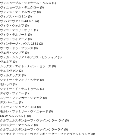
ヴィニョーブル・ジェラール・ペルス
(1)
ヴィニョーブル・デュクロー
(0)
ヴィノス・デ・アルガンサ
(0)
ヴィノス・ヘロミン
(0)
ヴィパーヴァ 1894d.o.o.
(4)
ヴィラ・ウォルフ
(0)
ヴィラ・デッリ・オリミ
(1)
ヴィラ・テルリーナ
(0)
ヴィラ・ライアーノ
(0)
ヴィンテージ・ハウス 1881
(2)
ヴーヴ・ドゥ・フランス
(0)
ヴェガ・シシリア
(0)
ヴェガ・シシリア / ボデガス・ピンティア
(0)
ヴェネア
(0)
シックス・エイト・ナイン・セラーズ
(0)
テュヌヴァン
(2)
ヴェルタックス
(0)
シャトー・ラフォリ・ペラゲ
(0)
モレッロ
(0)
シャトー・ド・ラストゥール
(1)
デイヴ・フィニー
(1)
スリー・フィンガー・ジャック
(0)
デスパーニュ
(2)
ドメーヌ・ジョゼフ・メロ
(0)
モルレ・ファミリー・ヴィニャード
(0)
Ch.W.ベルンハルト
(0)
クルフュルステンホーフ・ヴァインケラー ライ
(0)
クロスター・マッヘルン
(0)
クルフュルステンホーフ・ヴァインケラーライ
(0)
シュナイダリッシェ・ヴァインギューター・フェアヴァルトゥング
(0)