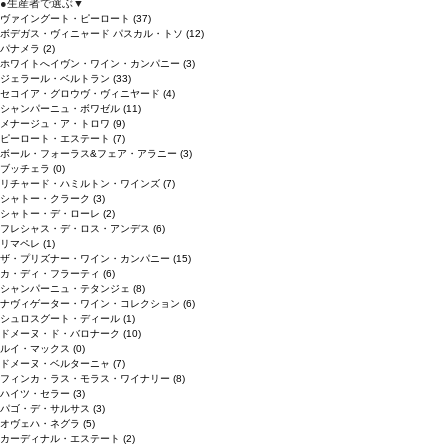
●
生産者で選ぶ
▼
ヴァイングート・ピーロート
(37)
ボデガス・ヴィニャード パスカル・トソ
(12)
パナメラ
(2)
ホワイトへイヴン・ワイン・カンパニー
(3)
ジェラール・ベルトラン
(33)
セコイア・グロウヴ・ヴィニヤード
(4)
シャンパーニュ・ボワゼル
(11)
メナージュ・ア・トロワ
(9)
ピーロート・エステート
(7)
ボール・フォーラス&フェア・アラニー
(3)
ブッチェラ
(0)
リチャード・ハミルトン・ワインズ
(7)
シャトー・クラーク
(3)
シャトー・デ・ローレ
(2)
フレシャス・デ・ロス・アンデス
(6)
リマペレ
(1)
ザ・プリズナー・ワイン・カンパニー
(15)
カ・ディ・フラーティ
(6)
シャンパーニュ・テタンジェ
(8)
ナヴィゲーター・ワイン・コレクション
(6)
シュロスグート・ディール
(1)
ドメーヌ・ド・バロナーク
(10)
ルイ・マックス
(0)
ドメーヌ・ベルターニャ
(7)
フィンカ・ラス・モラス・ワイナリー
(8)
ハイツ・セラー
(3)
パゴ・デ・サルサス
(3)
オヴェハ・ネグラ
(5)
カーディナル・エステート
(2)