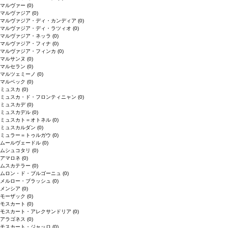
マルヴァー
(0)
マルヴァジア
(0)
マルヴァジア・ディ・カンディア
(0)
マルヴァジア・ディ・ラツィオ
(0)
マルヴァジア・ネッラ
(0)
マルヴァジア・フィナ
(0)
マルヴァジア・フィンカ
(0)
マルサンヌ
(0)
マルセラン
(0)
マルツェミーノ
(0)
マルベック
(0)
ミュスカ
(0)
ミュスカ・ド・フロンティニャン
(0)
ミュスカデ
(0)
ミュスカデル
(0)
ミュスカト＝オトネル
(0)
ミュスカルダン
(0)
ミュラー＝トゥルガウ
(0)
ムールヴェードル
(0)
ムシュコタリ
(0)
アマロネ
(0)
ムスカテラー
(0)
ムロン・ド・ブルゴーニュ
(0)
メルロー・ブラッシュ
(0)
メンシア
(0)
モーザック
(0)
モスカート
(0)
モスカート・アレクサンドリア
(0)
アラゴネス
(0)
モスカート・ジャッロ
(0)