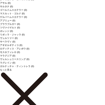
アサル
(0)
サルタナ
(0)
ゴールドムスカテラー
(0)
マスカット・ゴルド
(0)
ゲルバームスカテラー
(0)
アブリュー
(0)
ブラウブルガー
(0)
ツヴァイゲルト
(0)
オレンジ
(0)
リボッラ・ジャッラ
(0)
ヴュルツァー
(0)
サペラヴィ
(0)
アギオルギティコ
(0)
ロディティス・アレポウ
(0)
モスホフィレロ
(0)
マラグジア
(0)
ヴェルシュリースリング
(0)
ラグレイン
(0)
ガルナッチャ・ティントレラ
(0)
もっと見る