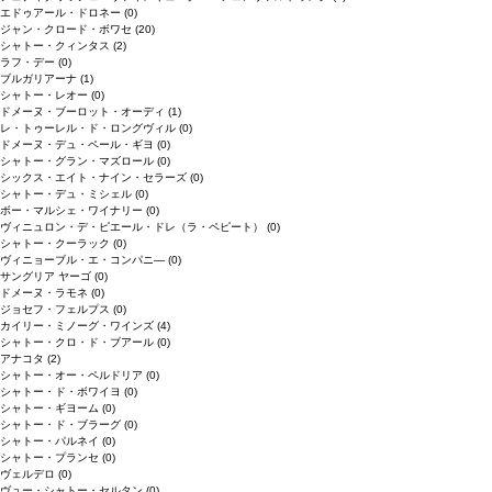
エドゥアール・ドロネー
(0)
ジャン・クロード・ボワセ
(20)
シャトー・クィンタス
(2)
ラフ・デー
(0)
ブルガリアーナ
(1)
シャトー・レオー
(0)
ドメーヌ・ブーロット・オーディ
(1)
レ・トゥーレル・ド・ロングヴィル
(0)
ドメーヌ・デュ・ペール・ギヨ
(0)
シャトー・グラン・マズロール
(0)
シックス・エイト・ナイン・セラーズ
(0)
シャトー・デュ・ミシェル
(0)
ボー・マルシェ・ワイナリー
(0)
ヴィニュロン・デ・ピエール・ドレ（ラ・ペピート）
(0)
シャトー・クーラック
(0)
ヴィニョーブル・エ・コンパニ―
(0)
サングリア ヤーゴ
(0)
ドメーヌ・ラモネ
(0)
ジョセフ・フェルプス
(0)
カイリー・ミノーグ・ワインズ
(4)
シャトー・クロ・ド・ブアール
(0)
アナコタ
(2)
シャトー・オー・ペルドリア
(0)
シャトー・ド・ボワイヨ
(0)
シャトー・ギヨーム
(0)
シャトー・ド・ブラーグ
(0)
シャトー・パルネイ
(0)
シャトー・プランセ
(0)
ヴェルデロ
(0)
ヴュー・シャトー・セルタン
(0)