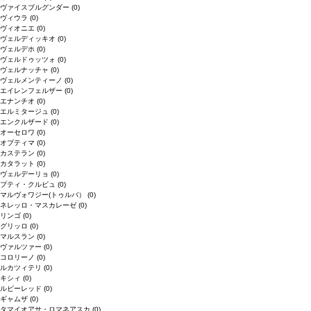
ヴァイスブルグンダー
(0)
ヴィウラ
(0)
ヴィオニエ
(0)
ヴェルディッキオ
(0)
ヴェルデホ
(0)
ヴェルドゥッツォ
(0)
ヴェルナッチャ
(0)
ヴェルメンティーノ
(0)
エイレンフェルザー
(0)
エナンチオ
(0)
エルミタージュ
(0)
エンクルザード
(0)
オーセロワ
(0)
オプティマ
(0)
カステラン
(0)
カタラット
(0)
ヴェルデーリョ
(0)
プティ・クルビュ
(0)
マルヴォワジー(トゥルバ）
(0)
ネレッロ・マスカレーゼ
(0)
リンゴ
(0)
グリッロ
(0)
マルスラン
(0)
ヴァルツァー
(0)
コロリーノ
(0)
ルカツィテリ
(0)
キシィ
(0)
ルビーレッド
(0)
ギャムザ
(0)
タマイオアサ・ロマネアスカ
(0)