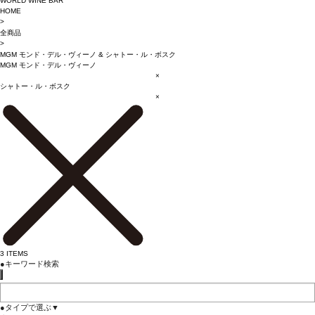
WORLD WINE BAR
HOME
>
全商品
>
MGM モンド・デル・ヴィーノ
&
シャトー・ル・ボスク
MGM モンド・デル・ヴィーノ
×
シャトー・ル・ボスク
×
3
ITEMS
●
キーワード検索
●
タイプで選ぶ
▼