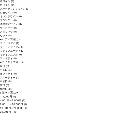
赤ワイン
(2)
白ワイン
(1)
スパークリングワイン
(0)
ロゼワイン
(0)
オレンジワイン
(0)
ブランデー
(0)
酒精強化ワイン
(0)
ウイスキー
(0)
スピリッツ
(0)
セット
(0)
●
ボディで選ぶ
▼
ライトボディ
(1)
ライトミディアム
(0)
ミディアムボディ
(2)
ミディアムフル
(0)
フルボディ
(0)
●
テイストで選ぶ
▼
辛口
(2)
中辛口
(1)
オフドライ
(0)
フルーティー
(0)
中甘口
(0)
甘口
(0)
極甘口
(0)
●
価格で選ぶ
▼
～4,000円
(0)
4,001円～7,000円
(3)
7,001円～10,000円
(0)
10,001円～20,000円
(0)
20,001円～
(0)