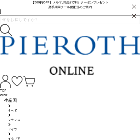
【500円OFF】メルマガ登録で割引クーポンプレゼント
夏季期間クール便配送のご案内
TOP
WINE
生産国
すべて
フランス
ドイツ
イタリア