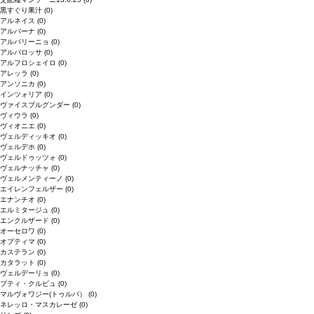
黒すぐり果汁
(0)
アルネイス
(0)
アルバーナ
(0)
アルバリーニョ
(0)
アルバロッサ
(0)
アルフロシェイロ
(0)
アレッラ
(0)
アンソニカ
(0)
インツォリア
(0)
ヴァイスブルグンダー
(0)
ヴィウラ
(0)
ヴィオニエ
(0)
ヴェルディッキオ
(0)
ヴェルデホ
(0)
ヴェルドゥッツォ
(0)
ヴェルナッチャ
(0)
ヴェルメンティーノ
(0)
エイレンフェルザー
(0)
エナンチオ
(0)
エルミタージュ
(0)
エンクルザード
(0)
オーセロワ
(0)
オプティマ
(0)
カステラン
(0)
カタラット
(0)
ヴェルデーリョ
(0)
プティ・クルビュ
(0)
マルヴォワジー(トゥルバ）
(0)
ネレッロ・マスカレーゼ
(0)