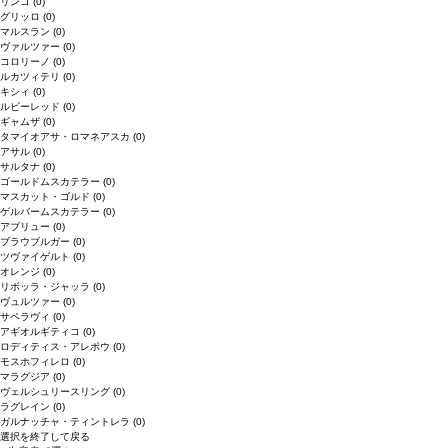
リンゴ
(0)
グリッロ
(0)
マルスラン
(0)
ヴァルツァー
(0)
コロリーノ
(0)
ルカツィテリ
(0)
キシィ
(0)
ルビーレッド
(0)
ギャムザ
(0)
タマイオアサ・ロマネアスカ
(0)
アサル
(0)
サルタナ
(0)
ゴールドムスカテラー
(0)
マスカット・ゴルド
(0)
ゲルバームスカテラー
(0)
アブリュー
(0)
ブラウブルガー
(0)
ツヴァイゲルト
(0)
オレンジ
(0)
リボッラ・ジャッラ
(0)
ヴュルツァー
(0)
サペラヴィ
(0)
アギオルギティコ
(0)
ロディティス・アレポウ
(0)
モスホフィレロ
(0)
マラグジア
(0)
ヴェルシュリースリング
(0)
ラグレイン
(0)
ガルナッチャ・ティントレラ
(0)
選択を終了して戻る