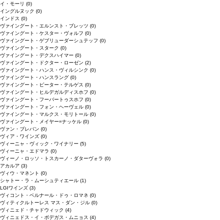
イ・モーリ
(0)
イングルヌック
(0)
インドス
(0)
ヴァイングート・エルンスト・ブレッツ
(0)
ヴァイングート・ケスター・ヴォルフ
(0)
ヴァイングート・ゲブリューダーシュテッフ
(0)
ヴァイングート・スターク
(0)
ヴァイングート・デクスハイマー
(0)
ヴァイングート・ドクター・ローゼン
(2)
ヴァイングート・ハンス・ヴィルシンク
(0)
ヴァイングート・ハンスラング
(0)
ヴァイングート・ピーター・テルゲス
(0)
ヴァイングート・ヒルデガルディスホフ
(0)
ヴァイングート・フーバートゥスホフ
(0)
ヴァイングート・フォン・ヘーヴェル
(0)
ヴァイングート・マルクス・モリトール
(0)
ヴァイングート・メイヤー=ナッケル
(0)
ヴァン・ブレバン
(0)
ヴィア・ワインズ
(0)
ヴィーニャ・ヴィック・ワイナリー
(5)
ヴィーニャ・エドマラ
(0)
ヴィーノ・ロッソ・トスカーノ・ダターヴォラ
(0)
アカルア
(3)
ヴィウ・マネント
(0)
シャトー・ラ・ムーシュティエール
(1)
LGIワインズ
(3)
ヴィコント・ベルナール・ドゥ・ロマネ
(0)
ヴィティクルトーレス マス・ダン・ジル
(0)
ヴィニェド・チャドウィック
(4)
ヴィニェドス・イ・ボデガス・ムニョス
(4)