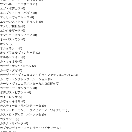
ウンベルト・チェザーリ
(1)
エゴ・ボデカス
(0)
エスプリ・ドゥ・パヴィ
(0)
エッサーヴィニャーズ
(0)
エッセンス・ドゥ・ドゥルト
(0)
エノリア化粧品
(0)
エンクルザード
(0)
エンリコ・セラフィーノ
(0)
オーパス・ワン
(0)
オクソ
(0)
オショネシー
(0)
オッドフェルヴィンヤード
(1)
オルネッライア
(0)
カ・マイオル
(0)
カーヴ・サン=ピエール
(2)
カーヴ・ダゼ
(0)
カーヴ・デ・ヴィニュロン・ドゥ・ファッフェンハイム
(2)
カーヴ・ラングドック・ルーション
(0)
カーサ・ヴィニコラボッターカルロ&SPA
(0)
カーサ・デ・サンタール
(0)
ボデガス・ビアンキ
(0)
カイアロッサ
(0)
カヴィッキオリ
(0)
カスティーヨ・ラバスティーダ
(0)
カステッロ・モンテ・ヴィビアーノ・ワイナリー
(0)
カストロ・デッラ・パネレッタ
(0)
カタラット
(0)
カテナ・サパータ
(0)
カプサンディー・ファミリー・ワイナリー
(0)