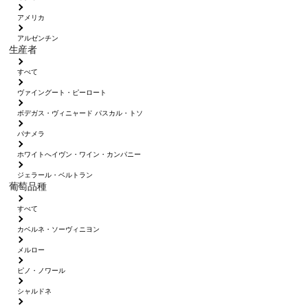
アメリカ
アルゼンチン
生産者
すべて
ヴァイングート・ピーロート
ボデガス・ヴィニャード パスカル・トソ
パナメラ
ホワイトへイヴン・ワイン・カンパニー
ジェラール・ベルトラン
葡萄品種
すべて
カベルネ・ソーヴィニヨン
メルロー
ピノ・ノワール
シャルドネ