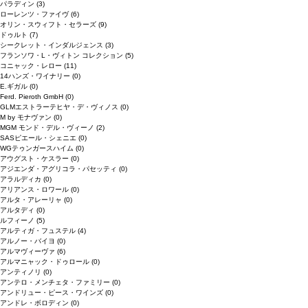
パラディン
(3)
ローレンツ・ファイヴ
(6)
オリン・スウィフト・セラーズ
(9)
ドゥルト
(7)
シークレット・インダルジェンス
(3)
フランソワ・L・ヴィトン コレクション
(5)
コニャック・レロー
(11)
14ハンズ・ワイナリー
(0)
E.ギガル
(0)
Ferd. Pieroth GmbH
(0)
GLMエストラーテヒヤ・デ・ヴィノス
(0)
M by モナヴァン
(0)
MGM モンド・デル・ヴィーノ
(2)
SASピエール・シェニエ
(0)
WGテゥンガースハイム
(0)
アウグスト・ケスラー
(0)
アジエンダ・アグリコラ・パセッティ
(0)
アラルディカ
(0)
アリアンス・ロワール
(0)
アルタ・アレーリャ
(0)
アルタディ
(0)
ルフィーノ
(5)
アルティガ・フュステル
(4)
アルノー・バイヨ
(0)
アルマヴィーヴァ
(6)
アルマニャック・ドゥロール
(0)
アンティノリ
(0)
アンテロ・メンチェタ・ファミリー
(0)
アンドリュー・ピース・ワインズ
(0)
アンドレ・ボロディン
(0)