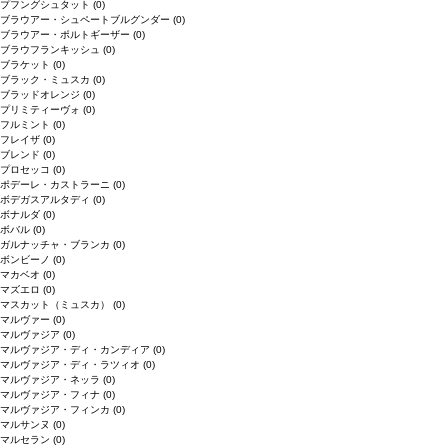
プフングシュタット
(0)
ブラウアー・シュペートブルグンダー
(0)
ブラウアー・ポルトギーザー
(0)
ブラウフランキッシュ
(0)
ブラケット
(0)
ブラック・ミュスカ
(0)
ブラッドオレンジ
(0)
プリミティーヴォ
(0)
フルミント
(0)
フレイザ
(0)
ブレンド
(0)
プロセッコ
(0)
ポデーレ・カストラーニ
(0)
ボデガスアルタディ
(0)
ボナルダ
(0)
ボバル
(0)
ガルナッチャ・ブランカ
(0)
ボンビーノ
(0)
マカベオ
(0)
マズエロ
(0)
マスカット（ミュスカ）
(0)
マルヴァー
(0)
マルヴァジア
(0)
マルヴァジア・ディ・カンディア
(0)
マルヴァジア・ディ・ラツィオ
(0)
マルヴァジア・ネッラ
(0)
マルヴァジア・フィナ
(0)
マルヴァジア・フィンカ
(0)
マルサンヌ
(0)
マルセラン
(0)