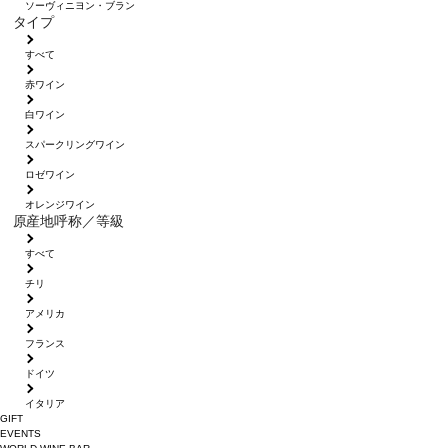
ソーヴィニヨン・ブラン
タイプ
すべて
赤ワイン
白ワイン
スパークリングワイン
ロゼワイン
オレンジワイン
原産地呼称／等級
すべて
チリ
アメリカ
フランス
ドイツ
イタリア
GIFT
EVENTS