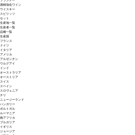
ブランデー
酒精強化ワイン
ウイスキー
スピリッツ
セット
生産地一覧
生産者一覧
品種一覧
生産国
フランス
ドイツ
イタリア
アメリカ
アルゼンチン
ウルグアイ
インド
オーストラリア
オーストリア
スイス
スペイン
スロヴェニア
チリ
ニュージーランド
ハンガリー
ポルトガル
ルーマニア
南アフリカ
ブルガリア
イギリス
ジョージア