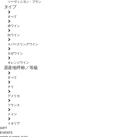
ソーヴィニヨン・ブラン
タイプ
すべて
赤ワイン
白ワイン
スパークリングワイン
ロゼワイン
オレンジワイン
原産地呼称／等級
すべて
チリ
アメリカ
フランス
ドイツ
イタリア
GIFT
EVENTS