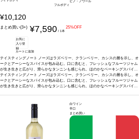
ライトボディ
ピノ・ノワール
フルボディ
¥10,120
¥7,590
まとめ買い(3+)
25%OFF
/ 1本
お気に
入り登
録
カートに追加
テイスティングノート
ノーズはラズベリー、クランベリー、カシスの層を示し、オ
ークとアーシーなスパイスが包み込む。口に含むと、フレッシュなフルーツジャム
が生き生きと広がり、滑らかなタンニンも感じられ、ほのかなベーキングスパイス
を伴う。5-10年は素晴らしく展開する逸品。
テイスティングノート
ノーズはラズベリー、クランベリー、カシスの層を示し、オ
合う料理
サーモン、キャロットサラ
ダなどと好相性
ークとアーシーなスパイスが包み込む。口に含むと、フレッシュなフルーツジャム
葡萄品種
100% ピノ・ノワール
サスティナブル認証
LIVE認証
*本
ヴィンテージが在庫切れの場合、在庫があり価格が同様の場合は自動的に次のヴィ
が生き生きと広がり、滑らかなタンニンも感じられ、ほのかなベーキングスパイス
ンテージに変更されます、ご了承ください。
を伴う。5-10年は素晴らしく展開する逸品。
合う料理
サーモン、キャロットサラ
ダなどと好相性
葡萄品種
100% ピノ・ノワール
サスティナブル認証
LIVE認証
*本
ヴィンテージが在庫切れの場合、在庫があり価格が同様の場合は自動的に次のヴィ
白ワイン
ンテージに変更されます、ご了承ください。
辛口
まとめ買い