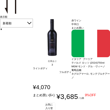
表示順
赤ワイン
新着順
中辛口
まとめ買い
▼
イタリア プーリア
在庫あり
テバルド ロッソ (2024)
750ml
3
MGM モンド・デル・ヴィーノ
ライトボディ
葡萄品種:
フルボディ
ネグロアマーロ, モンテプルチアー
ノ
¥4,070
¥3,685
まとめ買い(6+)
9%OFF
/ 1本
お気に
入り登