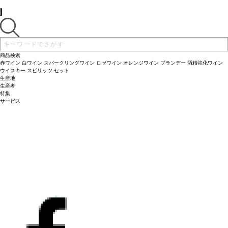
ネ 20%
*本ヴィンテージが在庫切れの場合、在庫があり価格が同様の場合は自動的
に次のヴィンテージに変更されます、ご了承ください。
商品検索
赤ワイン
白ワイン
スパークリングワイン
ロゼワイン
オレンジワイン
ブランデー
酒精強化ワイン
ウイスキー
スピリッツ
セット
生産地
生産者
特集
サービス