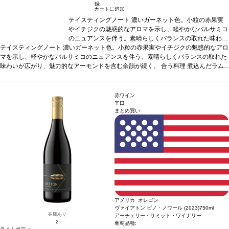
録
カートに追加
テイスティングノート
濃いガーネット色。小粒の赤果実
やイチジクの魅惑的なアロマを示し、軽やかなバルサミコ
のニュアンスを伴う。素晴らしくバランスの取れた味わい
テイスティングノート
濃いガーネット色。小粒の赤果実やイチジクの魅惑的なアロ
が広がり、魅力的なアーモンドを含む余韻が続く。
合う
マを示し、軽やかなバルサミコのニュアンスを伴う。素晴らしくバランスの取れた
料理
煮込んだラムラック、豚肉のラグーソースパルタ、
味わいが広がり、魅力的なアーモンドを含む余韻が続く。
ロースト肉などと好相性
葡萄品種
合う料理
ネグロアマーロ、モン
煮込んだラム
ラック、豚肉のラグーソースパルタ、ロースト肉などと好相性
テプルチアーノ
*本ヴィンテージが在庫切れの場合、在庫
葡萄品種
ネグロア
マーロ、モンテプルチアーノ
があり価格が同様の場合は自動的に次のヴィンテージに変
*本ヴィンテージが在庫切れの場合、在庫があり価格
が同様の場合は自動的に次のヴィンテージに変更されます、ご了承ください。
更されます、ご了承ください。
赤ワイン
辛口
まとめ買い
アメリカ オレゴン
ヴァイアトン ピノ・ノワール (2023)
750ml
在庫あり
アーチェリー・サミット・ワイナリー
2
葡萄品種: