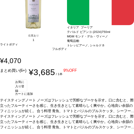
イタリア プーリア
テバルド ビアンコ (2024)
750ml
在庫あり
MGM モンド・デル・ヴィーノ
1
葡萄品種:
ライトボディ
トレッビアーノ, シャルドネ
フルボディ
¥4,070
¥3,685
まとめ買い(6+)
9%OFF
/ 1本
お気に
入り登
録
カートに追加
テイスティングノート
ノーズはフレッシュで芳醇なブーケを示す。口に含むと、際
立ったフルーティーさを感じ、生き生きとして素晴らしく爽やか。心地良い余韻の
フィニッシュが続く。
合う料理
青魚、トマトとバジルのブルスケッタ、シーフー
ドパスタ、シーザーサラダなどと好相性
テイスティングノート
ノーズはフレッシュで芳醇なブーケを示す。口に含むと、際
葡萄品種
トレッビアーノ 80%、シャルド
ネ 20%
立ったフルーティーさを感じ、生き生きとして素晴らしく爽やか。心地良い余韻の
*本ヴィンテージが在庫切れの場合、在庫があり価格が同様の場合は自動的
に次のヴィンテージに変更されます、ご了承ください。
フィニッシュが続く。
合う料理
青魚、トマトとバジルのブルスケッタ、シーフー
ドパスタ、シーザーサラダなどと好相性
葡萄品種
トレッビアーノ 80%、シャルド