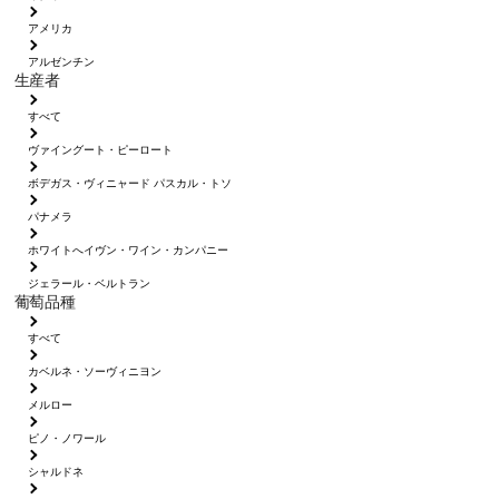
アメリカ
アルゼンチン
生産者
すべて
ヴァイングート・ピーロート
ボデガス・ヴィニャード パスカル・トソ
パナメラ
ホワイトへイヴン・ワイン・カンパニー
ジェラール・ベルトラン
葡萄品種
すべて
カベルネ・ソーヴィニヨン
メルロー
ピノ・ノワール
シャルドネ