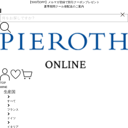
【500円OFF】メルマガ登録で割引クーポンプレゼント
夏季期間クール便配送のご案内
TOP
WINE
生産国
すべて
フランス
ドイツ
イタリア