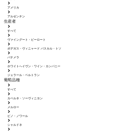
アメリカ
アルゼンチン
生産者
すべて
ヴァイングート・ピーロート
ボデガス・ヴィニャード パスカル・トソ
パナメラ
ホワイトへイヴン・ワイン・カンパニー
ジェラール・ベルトラン
葡萄品種
すべて
カベルネ・ソーヴィニヨン
メルロー
ピノ・ノワール
シャルドネ