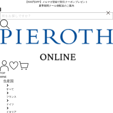
【500円OFF】メルマガ登録で割引クーポンプレゼント
夏季期間クール便配送のご案内
TOP
WINE
生産国
すべて
フランス
ドイツ
イタリア