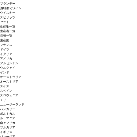
ブランデー
酒精強化ワイン
ウイスキー
スピリッツ
セット
生産地一覧
生産者一覧
品種一覧
生産国
フランス
ドイツ
イタリア
アメリカ
アルゼンチン
ウルグアイ
インド
オーストラリア
オーストリア
スイス
スペイン
スロヴェニア
チリ
ニュージーランド
ハンガリー
ポルトガル
ルーマニア
南アフリカ
ブルガリア
イギリス
ジョージア