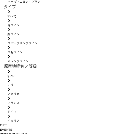
ソーヴィニヨン・ブラン
タイプ
すべて
赤ワイン
白ワイン
スパークリングワイン
ロゼワイン
オレンジワイン
原産地呼称／等級
すべて
チリ
アメリカ
フランス
ドイツ
イタリア
GIFT
EVENTS