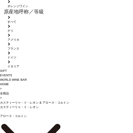
オレンジワイン
原産地呼称／等級
すべて
チリ
アメリカ
フランス
ドイツ
イタリア
GIFT
EVENTS
WORLD WINE BAR
HOME
>
全商品
>
カスティーリャ・イ・レオン
&
アロース・コルトン
カスティーリャ・イ・レオン
アロース・コルトン