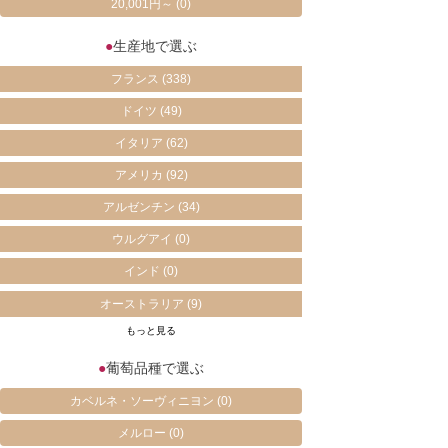
20,001円～
(0)
●
生産地で選ぶ
フランス
(338)
ドイツ
(49)
イタリア
(62)
アメリカ
(92)
アルゼンチン
(34)
ウルグアイ
(0)
インド
(0)
オーストラリア
(9)
もっと見る
●
葡萄品種で選ぶ
カベルネ・ソーヴィニヨン
(0)
メルロー
(0)