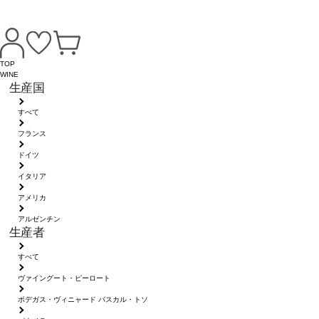
TOP
WINE
生産国
すべて
フランス
ドイツ
イタリア
アメリカ
アルゼンチン
生産者
すべて
ヴァイングート・ピーロート
ボデガス・ヴィニャード パスカル・トソ