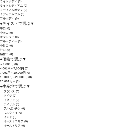
ライトボディ
(0)
ライトミディアム
(0)
ミディアムボディ
(0)
ミディアムフル
(0)
フルボディ
(0)
●
テイストで選ぶ
▼
辛口
(0)
中辛口
(0)
オフドライ
(0)
フルーティー
(0)
中甘口
(0)
甘口
(0)
極甘口
(0)
●
価格で選ぶ
▼
～4,000円
(0)
4,001円～7,000円
(0)
7,001円～10,000円
(0)
10,001円～20,000円
(0)
20,001円～
(0)
●
生産地で選ぶ
▼
フランス
(0)
ドイツ
(0)
イタリア
(0)
アメリカ
(0)
アルゼンチン
(0)
ウルグアイ
(0)
インド
(0)
オーストラリア
(0)
オーストリア
(0)