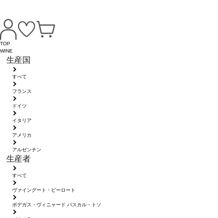
TOP
WINE
生産国
すべて
フランス
ドイツ
イタリア
アメリカ
アルゼンチン
生産者
すべて
ヴァイングート・ピーロート
ボデガス・ヴィニャード パスカル・トソ