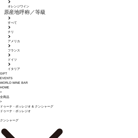
オレンジワイン
原産地呼称／等級
すべて
チリ
アメリカ
フランス
ドイツ
イタリア
GIFT
EVENTS
WORLD WINE BAR
HOME
>
全商品
>
ドゥーナ・ボッレジオ
&
クンシャーグ
ドゥーナ・ボッレジオ
クンシャーグ