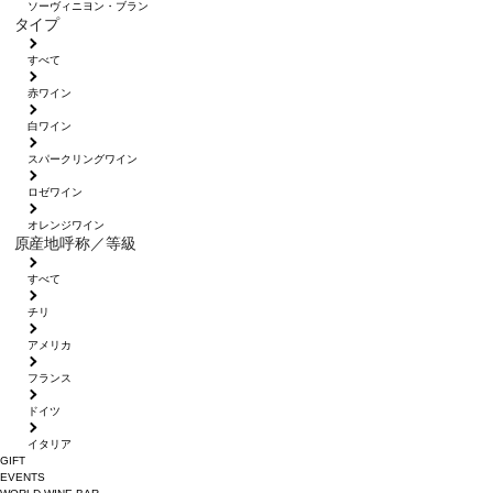
ソーヴィニヨン・ブラン
タイプ
すべて
赤ワイン
白ワイン
スパークリングワイン
ロゼワイン
オレンジワイン
原産地呼称／等級
すべて
チリ
アメリカ
フランス
ドイツ
イタリア
GIFT
EVENTS