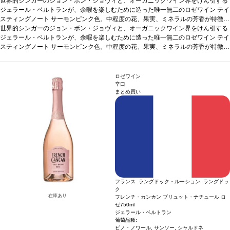
世界的シンガーのジョン・ボン・ジョヴィと、オーガニックワイン界をけん引する
ジェラール・ベルトランが、余暇を楽しむために造った唯一無二のロゼワイン
テイ
スティングノート
サーモンピンク色。中程度の花、果実、ミネラルの芳香が特徴
的。すっきりとしたテクスチャーを持ち、美しいミネラルとフレッシュで力強い味
世界的シンガーのジョン・ボン・ジョヴィと、オーガニックワイン界をけん引する
わいが広がる。
ジェラール・ベルトランが、余暇を楽しむために造った唯一無二のロゼワイン
合う料理
軽食、前菜、サラダ、シーフードなどと好相性
葡萄品種
テイ
グルナッシュ、サンソー、ムールヴェードル
スティングノート
サーモンピンク色。中程度の花、果実、ミネラルの芳香が特徴
*本ヴィンテージが在庫切れの場合、
在庫があり価格が同様の場合は自動的に次のヴィンテージに変更されます、ご了承
的。すっきりとしたテクスチャーを持ち、美しいミネラルとフレッシュで力強い味
ください。
わいが広がる。
合う料理
軽食、前菜、サラダ、シーフードなどと好相性
葡萄品種
グルナッシュ、サンソー、ムールヴェードル
*本ヴィンテージが在庫切れの場合、
ロゼワイン
在庫があり価格が同様の場合は自動的に次のヴィンテージに変更されます、ご了承
辛口
まとめ買い
ください。
フランス ラングドック・ルーション ラングドッ
ク
在庫あり
フレンチ・カンカン ブリュット・ナチュール ロ
ゼ
750ml
ジェラール・ベルトラン
葡萄品種:
ピノ・ノワール, サンソー, シャルドネ