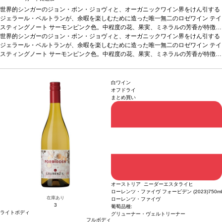
世界的シンガーのジョン・ボン・ジョヴィと、オーガニックワイン界をけん引する
ジェラール・ベルトランが、余暇を楽しむために造った唯一無二のロゼワイン
テイ
スティングノート
サーモンピンク色。中程度の花、果実、ミネラルの芳香が特徴
的。すっきりとしたテクスチャーを持ち、美しいミネラルとフレッシュで力強い味
世界的シンガーのジョン・ボン・ジョヴィと、オーガニックワイン界をけん引する
わいが広がる。
ジェラール・ベルトランが、余暇を楽しむために造った唯一無二のロゼワイン
合う料理
軽食、前菜、サラダ、シーフードなどと好相性
葡萄品種
テイ
グルナッシュ、サンソー、ムールヴェードル、シラー
スティングノート
サーモンピンク色。中程度の花、果実、ミネラルの芳香が特徴
*本ヴィンテージが在庫切れ
の場合、在庫があり価格が同様の場合は自動的に次のヴィンテージに変更されま
的。すっきりとしたテクスチャーを持ち、美しいミネラルとフレッシュで力強い味
す、ご了承ください。
わいが広がる。
合う料理
軽食、前菜、サラダ、シーフードなどと好相性
葡萄品種
グルナッシュ、サンソー、ムールヴェードル、シラー
*本ヴィンテージが在庫切れ
白ワイン
の場合、在庫があり価格が同様の場合は自動的に次のヴィンテージに変更されま
オフドライ
まとめ買い
す、ご了承ください。
オーストリア ニーダーエスタライヒ
ローレンツ・ファイヴ フォービデン (2023)
750ml
在庫あり
ローレンツ・ファイヴ
3
葡萄品種:
ライトボディ
グリューナー・ヴェルトリーナー
フルボディ