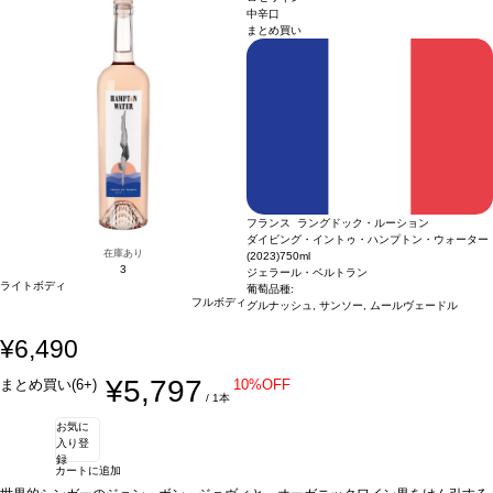
ョ、サーモン、鯛やマグロ、甲殻類などと好相性
引き出し、ほのかなリコリスのニュアンスを含む。味わいは驚くほどのコクとまろ
葡萄品種
グルナッシュ、サンソ
中辛口
まとめ買い
ー、シラー
やさを持ち、キュヴェのフレッシュさと素晴らしくバランスが取れている。生き生
認証
EUリーフ
*本ヴィンテージが在庫切れの場合、在庫があり価格が
同様の場合は自動的に次のヴィンテージに変更されます、ご了承ください。
きとしてエレガントで、赤いベリーを含む後味が長く続く。
合う料理
カルパッチ
ョ、サーモン、鯛やマグロ、甲殻類などと好相性
葡萄品種
グルナッシュ、サンソ
ー、シラー
認証
EUリーフ
*本ヴィンテージが在庫切れの場合、在庫があり価格が
同様の場合は自動的に次のヴィンテージに変更されます、ご了承ください。
フランス ラングドック・ルーション
ダイビング・イントゥ・ハンプトン・ウォーター
在庫あり
(2023)
750ml
3
ジェラール・ベルトラン
ライトボディ
葡萄品種:
フルボディ
グルナッシュ, サンソー, ムールヴェードル
¥6,490
¥5,797
まとめ買い(6+)
10%OFF
/ 1本
お気に
入り登
録
カートに追加