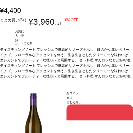
¥4,400
¥3,960
まとめ買い(6+)
10%OFF
/ 1本
お気に
入り登
録
カートに追加
テイスティングノート
フレッシュで魅惑的なノーズを示し、ほのかな赤いベリー、
イチゴ、フローラルなアクセントを伴う。生き生きとしたクリーミーな味わいは、
エレガントでフルーティーな後味へと展開する。
合う料理
マカロンなどと好相性
葡萄品種
テイスティングノート
ピノ・ノワール、サンソー、シャルドネ
フレッシュで魅惑的なノーズを示し、ほのかな赤いベリー、
認証
ABオーガニック
イチゴ、フローラルなアクセントを伴う。生き生きとしたクリーミーな味わいは、
エレガントでフルーティーな後味へと展開する。
合う料理
マカロンなどと好相性
葡萄品種
ピノ・ノワール、サンソー、シャルドネ
認証
ABオーガニック
白ワイン
辛口
まとめ買い