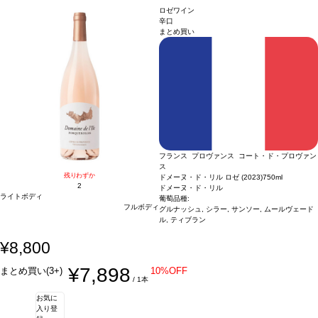
様の場合は自動的に次のヴィンテージに変更されます、ご了承ください。
ロゼワイン
辛口
まとめ買い
フランス プロヴァンス コート・ド・プロヴァン
ス
残りわずか
ドメーヌ・ド・リル ロゼ (2023)
750ml
2
ドメーヌ・ド・リル
ライトボディ
葡萄品種:
フルボディ
グルナッシュ, シラー, サンソー, ムールヴェード
ル, ティブラン
¥8,800
¥7,898
まとめ買い(3+)
10%OFF
/ 1本
お気に
入り登