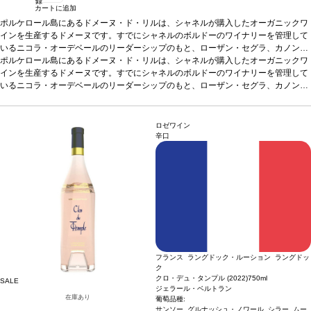
録
カートに追加
ポルケロール島にあるドメーヌ・ド・リルは、シャネルが購入したオーガニックワ
インを生産するドメーヌです。すでにシャネルのボルドーのワイナリーを管理して
いるニコラ・オーデベールのリーダーシップのもと、ローザン・セグラ、カノン、
ベルリケのチームがバックアップし、ドメーヌ・ド・リルのチームは、高級ワイン
ポルケロール島にあるドメーヌ・ド・リルは、シャネルが購入したオーガニックワ
の卓越性は、独自のテロワールの発見と、畑とワイナリーの緻密な作業によっても
インを生産するドメーヌです。すでにシャネルのボルドーのワイナリーを管理して
たらされることを示しています。
いるニコラ・オーデベールのリーダーシップのもと、ローザン・セグラ、カノン、
ドメーヌ・ド・リル:
・1910年、フランソワ・ジ
ョゼフ・フルニエが若い妻への結婚祝いとしてこの島を手に入れる。二人はこの小
ベルリケのチームがバックアップし、ドメーヌ・ド・リルのチームは、高級ワイン
さな地中海の宝石を楽園にするために人生を捧げた。 ・1980年代には、孫のセバ
の卓越性は、独自のテロワールの発見と、畑とワイナリーの緻密な作業によっても
スチャン・ル・ベルがファミリーのワイナリーの幅を広げることに人生を捧げ、ポ
たらされることを示しています。
ドメーヌ・ド・リル:
・1910年、フランソワ・ジ
ロゼワイン
ルクロールの象徴的な畑にすることに成功。
ョゼフ・フルニエが若い妻への結婚祝いとしてこの島を手に入れる。二人はこの小
・2019年、生産者として、また船乗
辛口
りとして充実した年月を過ごしたセバスチャンは、この遺産をシャネルに託し、ド
さな地中海の宝石を楽園にするために人生を捧げた。 ・1980年代には、孫のセバ
メーヌ・ド・リルの物語に新たな章を開く。
スチャン・ル・ベルがファミリーのワイナリーの幅を広げることに人生を捧げ、ポ
・すでにシャネルのボルドーのワイナ
リーを管理しているニコラ・オーデベールのリーダーシップのもと、ローザン・セ
ルクロールの象徴的な畑にすることに成功。
・2019年、生産者として、また船乗
グラ、カノン、ベルリケのチームがバックアップし、ドメーヌ・ド・ リルのチーム
りとして充実した年月を過ごしたセバスチャンは、この遺産をシャネルに託し、ド
は、高級ワインの卓越性は、独自のテロワールの発見と、畑とワイナリーの緻密な
メーヌ・ド・リルの物語に新たな章を開く。
・すでにシャネルのボルドーのワイナ
作業によってもたらされることを示す。
リーを管理しているニコラ・オーデベールのリーダーシップのもと、ローザン・セ
テイスティングノート
鮮やかなイチゴ、
ラズベリー、グレナディンシロップのアロマを示し、ほのかなピンクグレープフル
グラ、カノン、ベルリケのチームがバックアップし、ドメーヌ・ド・ リルのチーム
ーツが加わる。口に含むと、レッドベリーの風味に、濃厚なチェリー、カシスの含
は、高級ワインの卓越性は、独自のテロワールの発見と、畑とワイナリーの緻密な
み、スパイスを感じ、長く爽やかで微かな塩味のある後味が続く。
作業によってもたらされることを示す。
テイスティングノート
鮮やかなイチゴ、
合う料理
ポー
フランス ラングドック・ルーション ラングドッ
ク、甲殻類、野菜や家きん料理などと好相性
ラズベリー、グレナディンシロップのアロマを示し、ほのかなピンクグレープフル
葡萄品種
グルナッシュ 32%、シラー
ク
26%、サンソー 23%、ムールヴェードル 13%、ティブラン 6%
ーツが加わる。口に含むと、レッドベリーの風味に、濃厚なチェリー、カシスの含
認証
オーガニック
クロ・デュ・タンプル (2022)
750ml
SALE
＆サスティナブル（ユーロリーフ認証）
み、スパイスを感じ、長く爽やかで微かな塩味のある後味が続く。
*本ヴィンテージが在庫切れの場合、在庫
合う料理
ポー
ジェラール・ベルトラン
があり価格が同様の場合は自動的に次のヴィンテージに変更されます、ご了承くだ
ク、甲殻類、野菜や家きん料理などと好相性
葡萄品種
グルナッシュ 32%、シラー
在庫あり
葡萄品種:
さい。
26%、サンソー 23%、ムールヴェードル 13%、ティブラン 6%
サンソー, グルナッシュ・ノワール, シラー, ムー
認証
オーガニック