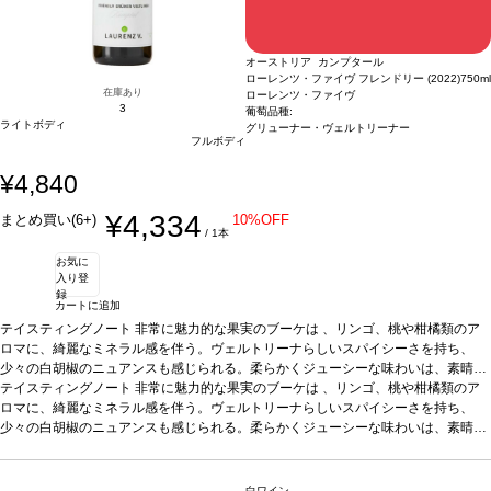
オーストリア カンプタール
ローレンツ・ファイヴ フレンドリー (2022)
750ml
在庫あり
ローレンツ・ファイヴ
3
葡萄品種:
ライトボディ
グリューナー・ヴェルトリーナー
フルボディ
¥4,840
¥4,334
まとめ買い(6+)
10%OFF
/ 1本
お気に
入り登
録
カートに追加
テイスティングノート
非常に魅力的な果実のブーケは 、リンゴ、桃や柑橘類のア
ロマに、綺麗なミネラル感を伴う。ヴェルトリーナらしいスパイシーさを持ち、
少々の白胡椒のニュアンスも感じられる。柔らかくジューシーな味わいは、素晴ら
しい酸味が支え、調和がとれていて親しみやすい。口当たりも良く、すぐに愉しめ
テイスティングノート
非常に魅力的な果実のブーケは 、リンゴ、桃や柑橘類のア
る一本。
ロマに、綺麗なミネラル感を伴う。ヴェルトリーナらしいスパイシーさを持ち、
葡萄品種
100% グリューナー・ヴェルトリーナー
葡萄品種
サステナブル
認証
少々の白胡椒のニュアンスも感じられる。柔らかくジューシーな味わいは、素晴ら
*本ヴィンテージが在庫切れの場合、在庫があり価格が同様の場合は自動的に
次のヴィンテージに変更されます、ご了承ください。
しい酸味が支え、調和がとれていて親しみやすい。口当たりも良く、すぐに愉しめ
る一本。
葡萄品種
100% グリューナー・ヴェルトリーナー
葡萄品種
サステナブル
認証
*本ヴィンテージが在庫切れの場合、在庫があり価格が同様の場合は自動的に
白ワイン