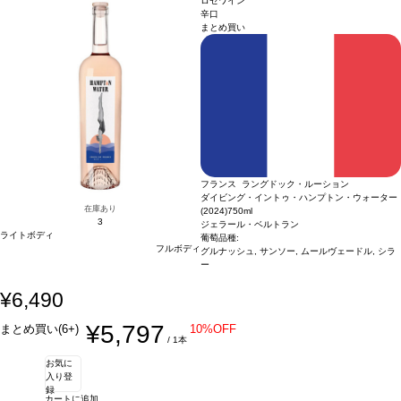
ロゼワイン
ナー 100%
名前の由来
ローレンツ・ファイヴはワインメーカーのローレンツ・モ
辛口
まとめ買い
ザー家の5代目を意味する。ワインメーカー、ローレンツ・マリア・モザーV は、
グリューナー・フェルトリーナ品種に力を注いでいる
フランス ラングドック・ルーション
ダイビング・イントゥ・ハンプトン・ウォーター
在庫あり
(2024)
750ml
3
ジェラール・ベルトラン
ライトボディ
葡萄品種:
フルボディ
グルナッシュ, サンソー, ムールヴェードル, シラ
ー
¥6,490
¥5,797
まとめ買い(6+)
10%OFF
/ 1本
お気に
入り登
録
カートに追加