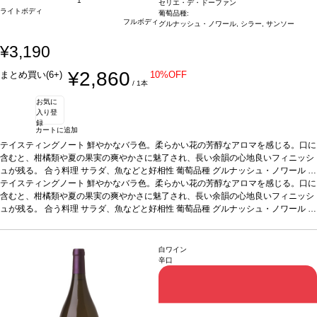
1
セリエ・デ・ドーファン
ライトボディ
葡萄品種:
フルボディ
グルナッシュ・ノワール, シラー, サンソー
¥3,190
¥2,860
まとめ買い(6+)
10%OFF
/ 1本
お気に
入り登
録
カートに追加
テイスティングノート
鮮やかなバラ色。柔らかい花の芳醇なアロマを感じる。口に
含むと、柑橘類や夏の果実の爽やかさに魅了され、長い余韻の心地良いフィニッシ
ュが残る。
合う料理
サラダ、魚などと好相性
葡萄品種
グルナッシュ・ノワール 9
0%、シラー 5%、サンソー 5%
テイスティングノート
鮮やかなバラ色。柔らかい花の芳醇なアロマを感じる。口に
認証
HVE認証
*本ヴィンテージが在庫切れの場合、
在庫があり価格が同様の場合は自動的に次のヴィンテージに変更されます、ご了承
含むと、柑橘類や夏の果実の爽やかさに魅了され、長い余韻の心地良いフィニッシ
ください。
ュが残る。
合う料理
サラダ、魚などと好相性
葡萄品種
グルナッシュ・ノワール 9
0%、シラー 5%、サンソー 5%
認証
HVE認証
*本ヴィンテージが在庫切れの場合、
在庫があり価格が同様の場合は自動的に次のヴィンテージに変更されます、ご了承
ください。
白ワイン
辛口