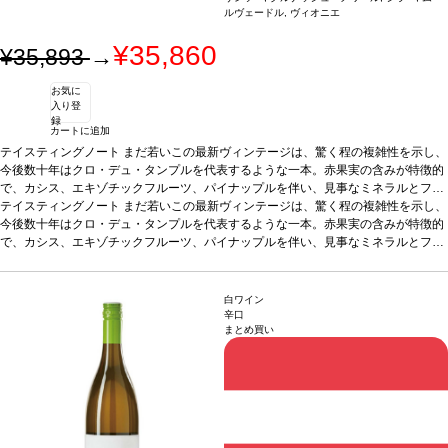
ルヴェードル, ヴィオニエ
＆サスティナブル（ユーロリーフ認証）
*本ヴィンテージが在庫切れの場合、在庫
があり価格が同様の場合は自動的に次のヴィンテージに変更されます、ご了承くだ
¥35,860
¥35,893
→
さい。
お気に
入り登
録
カートに追加
テイスティングノート
まだ若いこの最新ヴィンテージは、驚く程の複雑性を示し、
今後数十年はクロ・デュ・タンプルを代表するような一本。赤果実の含みが特徴的
で、カシス、エキゾチックフルーツ、パイナップルを伴い、見事なミネラルとフレ
ッシュさを併せ持つ。アロマの余韻が口の中でも続き、滑らかでフルボディのワイ
テイスティングノート
まだ若いこの最新ヴィンテージは、驚く程の複雑性を示し、
ンが弾ける。
今後数十年はクロ・デュ・タンプルを代表するような一本。赤果実の含みが特徴的
合う料理
ロブスターやホタテなどと好相性
葡萄品種
41% サンソー、
38% グルナッシュ・ノワール、11% シラー、7% ムールヴェードル、3% ヴィオニ
で、カシス、エキゾチックフルーツ、パイナップルを伴い、見事なミネラルとフレ
エ
ッシュさを併せ持つ。アロマの余韻が口の中でも続き、滑らかでフルボディのワイ
認証
デメテール（オーガニック/バイオダイナミック）
*本ヴィンテージが在庫
切れの場合、在庫があり価格が同様の場合は自動的に次のヴィンテージに変更され
ンが弾ける。
合う料理
ロブスターやホタテなどと好相性
葡萄品種
41% サンソー、
ます、ご了承ください。
38% グルナッシュ・ノワール、11% シラー、7% ムールヴェードル、3% ヴィオニ
白ワイン
エ
認証
デメテール（オーガニック/バイオダイナミック）
*本ヴィンテージが在庫
辛口
まとめ買い
切れの場合、在庫があり価格が同様の場合は自動的に次のヴィンテージに変更され
ます、ご了承ください。