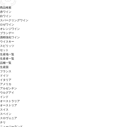
商品検索
赤ワイン
白ワイン
スパークリングワイン
ロゼワイン
オレンジワイン
ブランデー
酒精強化ワイン
ウイスキー
スピリッツ
セット
生産地一覧
生産者一覧
品種一覧
生産国
フランス
ドイツ
イタリア
アメリカ
アルゼンチン
ウルグアイ
インド
オーストラリア
オーストリア
スイス
スペイン
スロヴェニア
チリ
ニュージーランド