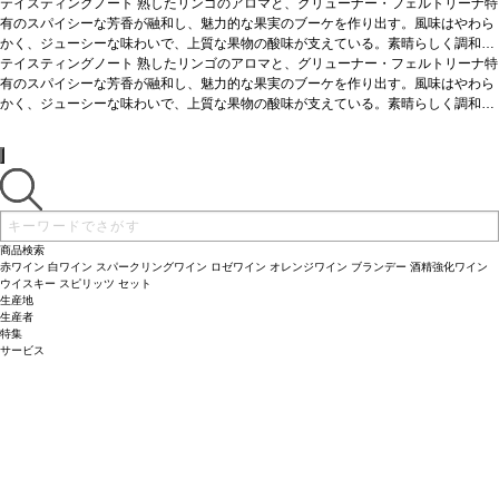
テイスティングノート
熟したリンゴのアロマと、グリューナー・フェルトリーナ特
有のスパイシーな芳香が融和し、魅力的な果実のブーケを作り出す。風味はやわら
かく、ジューシーな味わいで、上質な果物の酸味が支えている。素晴らしく調和が
取れていて、滑らかな口当たりは完璧。これはシンプルにチャーミングなワイン！
テイスティングノート
熟したリンゴのアロマと、グリューナー・フェルトリーナ特
葡萄品種
有のスパイシーな芳香が融和し、魅力的な果実のブーケを作り出す。風味はやわら
100% グリューナー・フェルトリーナー
名前の由来
ローレンツ・ファイ
ヴはワインメーカーのローレンツ・モザー家の5代目を意味する。ワインメーカ
かく、ジューシーな味わいで、上質な果物の酸味が支えている。素晴らしく調和が
ー、ローレンツ・マリア・モザーV は、グリューナー・フェルトリーナ品種に力を
取れていて、滑らかな口当たりは完璧。これはシンプルにチャーミングなワイン！
注いでいる。
葡萄品種
100% グリューナー・フェルトリーナー
名前の由来
ローレンツ・ファイ
ヴはワインメーカーのローレンツ・モザー家の5代目を意味する。ワインメーカ
ー、ローレンツ・マリア・モザーV は、グリューナー・フェルトリーナ品種に力を
注いでいる。
商品検索
赤ワイン
白ワイン
スパークリングワイン
ロゼワイン
オレンジワイン
ブランデー
酒精強化ワイン
ウイスキー
スピリッツ
セット
生産地
生産者
特集
サービス