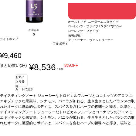
オーストリア ニーダーエスタライヒ
ローレンツ・ファイブ L5 (2017)
750ml
在庫あり
ローレンツ・ファイヴ
5
葡萄品種:
ライトボディ
グリューナー・ヴェルトリーナー
フルボディ
¥9,460
¥8,536
まとめ買い(3+)
9%OFF
/ 1本
お気に
入り登
録
カートに追加
テイスティングノート
ジューシーなトロピカルフルーツとココナッツのアロマに、
エキゾチックな果実味、シナモン、バニラが加わる。生き生きとしたバランスの取
れたオークに魅惑的なボディは、スパイスを含むハーブの後味へと導き、塩味とミ
ネラルの余韻が続く。熟成のポテンシャルを持つ一本。
テイスティングノート
ジューシーなトロピカルフルーツとココナッツのアロマに、
葡萄品種
100% グリュー
ナー・ヴェルトリーナー
エキゾチックな果実味、シナモン、バニラが加わる。生き生きとしたバランスの取
*本ヴィンテージが在庫切れの場合、在庫があり価格が同
様の場合は自動的に次のヴィンテージに変更されます、ご了承ください。
れたオークに魅惑的なボディは、スパイスを含むハーブの後味へと導き、塩味とミ
ネラルの余韻が続く。熟成のポテンシャルを持つ一本。
葡萄品種
100% グリュー
ナー・ヴェルトリーナー
*本ヴィンテージが在庫切れの場合、在庫があり価格が同