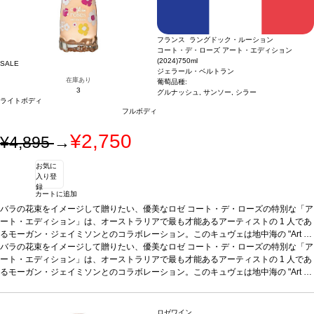
フランス ラングドック・ルーション
コート・デ・ローズ アート・エディション
(2024)
750ml
SALE
ジェラール・ベルトラン
在庫あり
葡萄品種:
3
グルナッシュ, サンソー, シラー
ライトボディ
フルボディ
¥2,750
¥4,895
→
お気に
入り登
録
カートに追加
バラの花束をイメージして贈りたい、優美なロゼ コート・デ・ローズの特別な「ア
ート・エディション」は、オーストラリアで最も才能あるアーティストの 1 人であ
るモーガン・ジェイミソンとのコラボレーション。このキュヴェは地中海の "Art de
Vivre" を称えている。この限定ワインは、薔薇にとって特別な場所として知られて
バラの花束をイメージして贈りたい、優美なロゼ コート・デ・ローズの特別な「ア
いるテロワールのオーガニック栽培した畑から造る。
ート・エディション」は、オーストラリアで最も才能あるアーティストの 1 人であ
テイスティングノート
鮮や
かなピンク色。ノーズは果実の力強さを示し、イチゴやチェリーの複雑なアロマを
るモーガン・ジェイミソンとのコラボレーション。このキュヴェは地中海の "Art de
引き出し、ほのかなリコリスのニュアンスを含む。味わいは驚くほどのコクとまろ
Vivre" を称えている。この限定ワインは、薔薇にとって特別な場所として知られて
やさを持ち、キュヴェのフレッシュさと素晴らしくバランスが取れている。生き生
いるテロワールのオーガニック栽培した畑から造る。
テイスティングノート
鮮や
きとしてエレガントで、赤いベリーを含む後味が長く続く。
かなピンク色。ノーズは果実の力強さを示し、イチゴやチェリーの複雑なアロマを
合う料理
カルパッチ
ロゼワイン