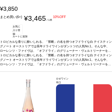
¥3,850
¥3,465
まとめ買い(6+)
10%OFF
/ 1本
お気に
入り登
録
カートに追加
トロピカルな香りに酔いしれる、「禁断」の名を持つオフドライな白
テイスティン
グノート
オーストリアでは長年ドライワインがダントツの人気No.1。そんな中、
ローレンツ・ファイヴは、「オフドライ」のグリューナー・ヴェルトリーナーをリ
リース。たっぷりとした果実味を表し、しなやかな甘味を持ち魅力的。アルコール
トロピカルな香りに酔いしれる、「禁断」の名を持つオフドライな白
テイスティン
度数11%、飲みやすく美味しいワインは、まさに「Forbidden 禁断の」な一本。
グノート
オーストリアでは長年ドライワインがダントツの人気No.1。そんな中、
合
う料理
ローレンツ・ファイヴは、「オフドライ」のグリューナー・ヴェルトリーナーをリ
エキゾチックなアジアン料理、スパイシーなカレーなどと好相性。仕事終わ
りに、毎日でも愉しめるワイン。
リース。たっぷりとした果実味を表し、しなやかな甘味を持ち魅力的。アルコール
葡萄品種
グリューナー・ヴェルトリーナー 10
0%
度数11%、飲みやすく美味しいワインは、まさに「Forbidden 禁断の」な一本。
認証
ヴィーガン認証
*本ヴィンテージが在庫切れの場合、在庫があり価格が同
合
様の場合は自動的に次のヴィンテージに変更されます、ご了承ください。
う料理
エキゾチックなアジアン料理、スパイシーなカレーなどと好相性。仕事終わ
ロゼワイン
りに、毎日でも愉しめるワイン。
葡萄品種
グリューナー・ヴェルトリーナー 10
辛口
0%
認証
ヴィーガン認証
*本ヴィンテージが在庫切れの場合、在庫があり価格が同
様の場合は自動的に次のヴィンテージに変更されます、ご了承ください。