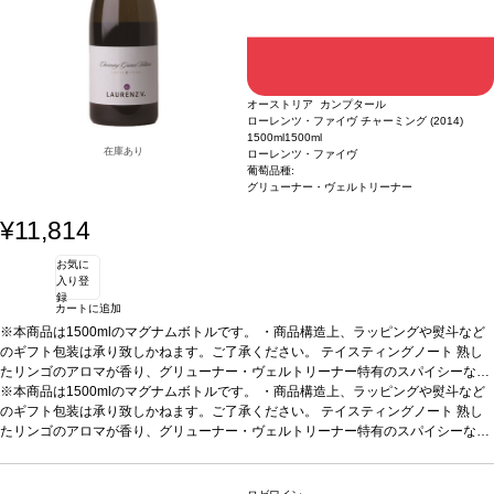
オーストリア カンプタール
ローレンツ・ファイヴ チャーミング (2014)
1500ml
1500ml
在庫あり
ローレンツ・ファイヴ
葡萄品種:
グリューナー・ヴェルトリーナー
¥11,814
お気に
入り登
録
カートに追加
※本商品は1500mlのマグナムボトルです。 ・商品構造上、ラッピングや熨斗など
のギフト包装は承り致しかねます。ご了承ください。
テイスティングノート
熟し
たリンゴのアロマが香り、グリューナー・ヴェルトリーナー特有のスパイシーな芳
香が溶け、魅力的な果実のブーケを作り出す。柔らかく、ジューシーな味わいを、
※本商品は1500mlのマグナムボトルです。 ・商品構造上、ラッピングや熨斗など
上質な果物の酸味が支えている。非常に調和し、滑らかな口当たりは完璧な風味。
のギフト包装は承り致しかねます。ご了承ください。
テイスティングノート
熟し
これはシンプルにチャーミングなワイン！
たリンゴのアロマが香り、グリューナー・ヴェルトリーナー特有のスパイシーな芳
葡萄品種
グリューナー・ヴェルトリー
ナー 100%
香が溶け、魅力的な果実のブーケを作り出す。柔らかく、ジューシーな味わいを、
名前の由来
ローレンツ・ファイヴはワインメーカーのローレンツ・モ
ザー家の5代目を意味する。ワインメーカー、ローレンツ・マリア・モザーV は、
上質な果物の酸味が支えている。非常に調和し、滑らかな口当たりは完璧な風味。
グリューナー・フェルトリーナ品種に力を注いでいる
これはシンプルにチャーミングなワイン！
葡萄品種
グリューナー・ヴェルトリー