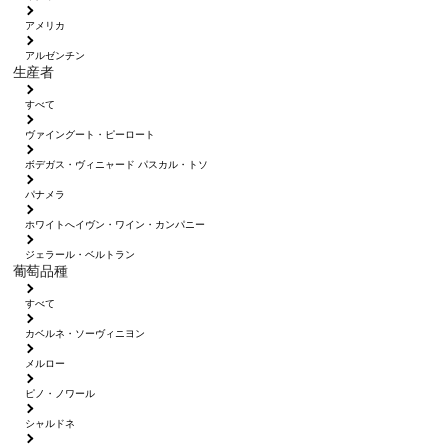
アメリカ
アルゼンチン
生産者
すべて
ヴァイングート・ピーロート
ボデガス・ヴィニャード パスカル・トソ
パナメラ
ホワイトへイヴン・ワイン・カンパニー
ジェラール・ベルトラン
葡萄品種
すべて
カベルネ・ソーヴィニヨン
メルロー
ピノ・ノワール
シャルドネ