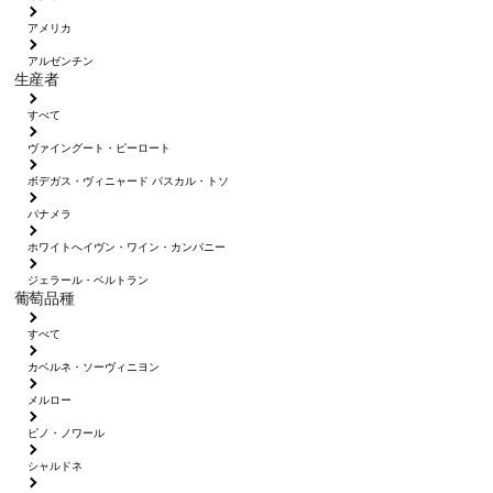
アメリカ
アルゼンチン
生産者
すべて
ヴァイングート・ピーロート
ボデガス・ヴィニャード パスカル・トソ
パナメラ
ホワイトへイヴン・ワイン・カンパニー
ジェラール・ベルトラン
葡萄品種
すべて
カベルネ・ソーヴィニヨン
メルロー
ピノ・ノワール
シャルドネ