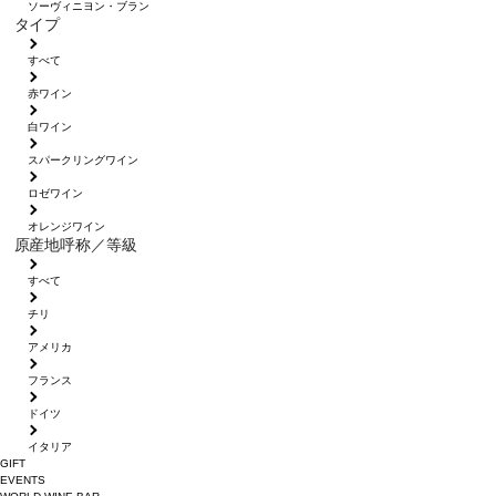
ソーヴィニヨン・ブラン
タイプ
すべて
赤ワイン
白ワイン
スパークリングワイン
ロゼワイン
オレンジワイン
原産地呼称／等級
すべて
チリ
アメリカ
フランス
ドイツ
イタリア
GIFT
EVENTS