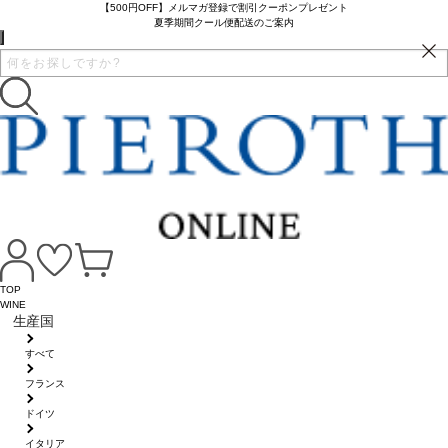
【500円OFF】メルマガ登録で割引クーポンプレゼント
夏季期間クール便配送のご案内
TOP
WINE
生産国
すべて
フランス
ドイツ
イタリア