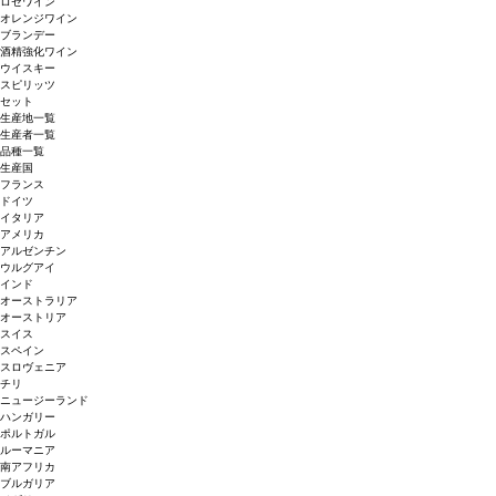
ロゼワイン
オレンジワイン
ブランデー
酒精強化ワイン
ウイスキー
スピリッツ
セット
生産地一覧
生産者一覧
品種一覧
生産国
フランス
ドイツ
イタリア
アメリカ
アルゼンチン
ウルグアイ
インド
オーストラリア
オーストリア
スイス
スペイン
スロヴェニア
チリ
ニュージーランド
ハンガリー
ポルトガル
ルーマニア
南アフリカ
ブルガリア