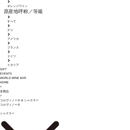
オレンジワイン
原産地呼称／等級
すべて
チリ
アメリカ
フランス
ドイツ
イタリア
GIFT
EVENTS
WORLD WINE BAR
HOME
>
全商品
>
コルヴィノーネ
&
シャスラー
コルヴィノーネ
シャスラー