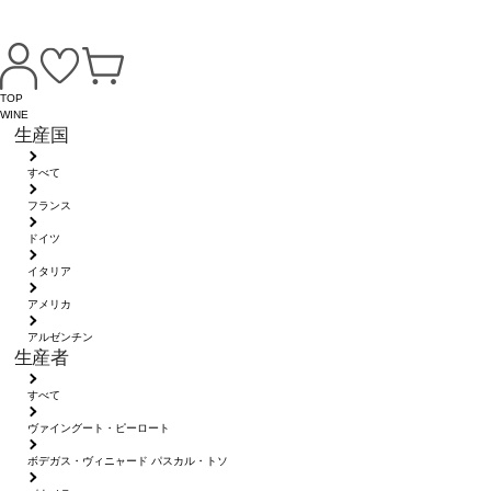
TOP
WINE
生産国
すべて
フランス
ドイツ
イタリア
アメリカ
アルゼンチン
生産者
すべて
ヴァイングート・ピーロート
ボデガス・ヴィニャード パスカル・トソ