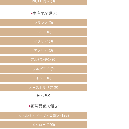
20,001円～
(0)
●
生産地で選ぶ
フランス
(0)
ドイツ
(0)
イタリア
(3)
アメリカ
(0)
アルゼンチン
(0)
ウルグアイ
(0)
インド
(0)
オーストラリア
(0)
もっと見る
●
葡萄品種で選ぶ
カベルネ・ソーヴィニヨン
(197)
メルロー
(196)